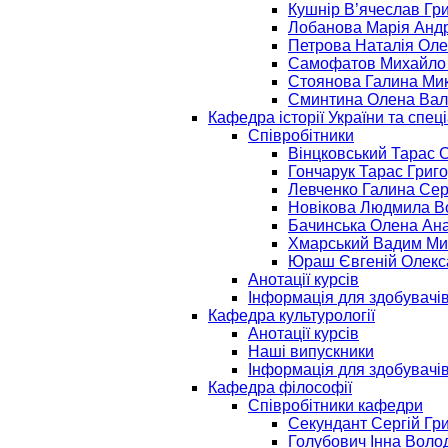
Кушнір В’ячеслав Гр
Лобанова Марія Андр
Петрова Наталія Оле
Самофатов Михайло 
Стоянова Галина Ми
Сминтина Олена Вал
Кафедра історії України та спец
Співробітники
Вінцковський Тарас 
Гончарук Тарас Григ
Левченко Галина Сер
Новікова Людмила В
Бачинська Олена Ана
Хмарський Вадим Ми
Юраш Євгеній Олекс
Анотації курсів
Інформація для здобувачі
Кафедра культурології
Анотації курсів
Наші випускники
Інформація для здобувачі
Кафедра філософії
Співробітники кафедри
Секундант Сергій Гр
Голубович Інна Воло