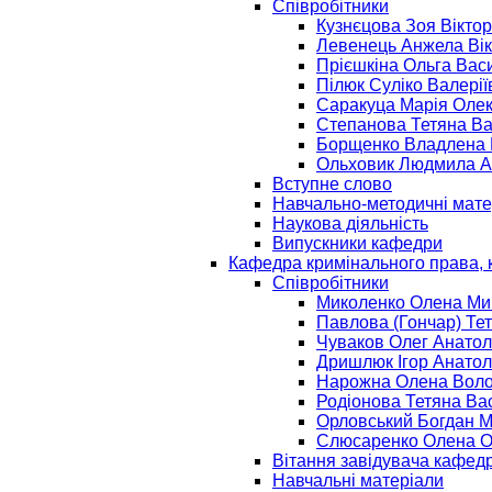
Співробітники
Кузнєцова Зоя Віктор
Левенець Анжела Вік
Прієшкіна Ольга Вас
Пілюк Суліко Валерії
Саракуца Марія Оле
Степанова Тетяна Ва
Борщенко Владлена 
Ольховик Людмила А
Вступне слово
Навчально-методичні мате
Наукова діяльність
Випускники кафедри
Кафедра кримінального права, к
Співробітники
Миколенко Олена Ми
Павлова (Гончар) Те
Чуваков Олег Анатол
Дришлюк Ігор Анатол
Нарожна Олена Воло
Родіонова Тетяна Ва
Орловський Богдан 
Слюсаренко Олена О
Вітання завідувача кафед
Навчальні матеріали