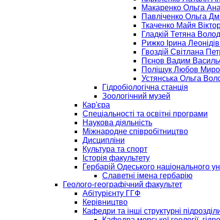
Макаренко Ольга Ана
Павліченко Ольга Дм
Ткаченко Майя Вікто
Гладкій Тетяна Воло
Рижко Ірина Леоніді
Гвоздій Світлана Пет
Пєнов Вадим Василь
Поліщук Любов Миро
Устянська Ольга Вол
Гідробіологічна станція
Зоологічний музей
Кар'єра
Спеціальності та освітні програми
Наукова діяльність
Міжнародне співробітництво
Дисципліни
Культура та спорт
Історія факультету
Гербарій Одеського національного ун
Славетні імена гербарію
Геолого-географічний факультет
Абітурієнту ГГФ
Керівництво
Кафедри та інші структурні підрозділ
Кафедра морської геології, гідро