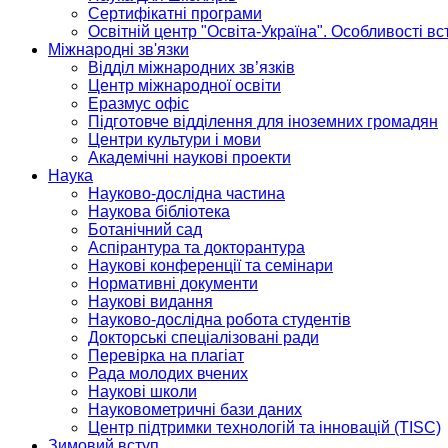
Сертифікатні програми
Освітній центр "Освіта-Україна". Особливості в
Міжнародні зв'язки
Відділ міжнародних зв’язків
Центр міжнародної освіти
Еразмус офіс
Підготовче відділення для іноземних громадян
Центри культури і мови
Академічні наукові проекти
Наука
Науково-дослідна частина
Наукова бібліотека
Ботанічний сад
Аспірантура та докторантура
Наукові конференції та семінари
Нормативні документи
Наукові видання
Науково-дослідна робота студентів
Докторські спеціалізовані ради
Перевірка на плагіат
Рада молодих вчених
Наукові школи
Науковометричні бази даних
Центр підтримки технологій та інновацій (TISC)
Зимовий вступ