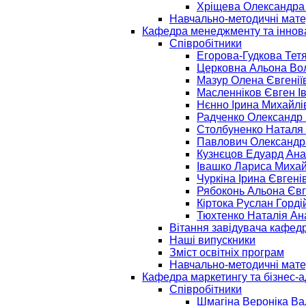
Хріщева Олександра 
Навчально-методичні мате
Кафедра менеджменту та іннов
Співробітники
Егорова-Гудкова Тетя
Церковна Альона Во
Мазур Олена Євгенії
Масленніков Євген І
Нєнно Ірина Михайлі
Радченко Олександр
Столбуненко Наталя
Павлович Олександр
Кузнєцов Едуард Ана
Івашко Лариса Михай
Чуркіна Ірина Євгені
Рябоконь Альона Євг
Кіртока Руслан Горді
Тюхтенко Наталія Ан
Вітання завідувача кафед
Наші випускники
Зміст освітніх програм
Навчально-методичні мате
Кафедра маркетингу та бізнес-
Співробітники
Шмагіна Вероніка Ва