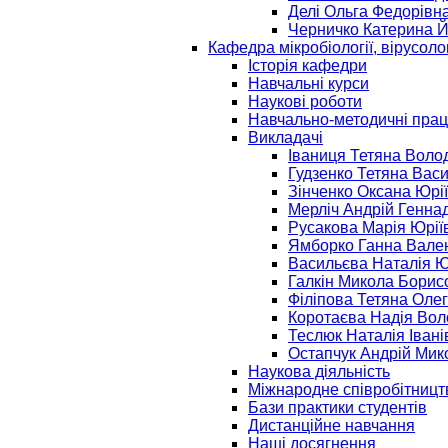
Делі Ольга Федорівн
Черничко Катерина Й
Кафедра мікробіології, вірусолог
Історія кафедри
Навчальні курси
Наукові роботи
Навчально-методичні прац
Викладачі
Іваниця Тетяна Воло
Гудзенко Тетяна Вас
Зінченко Оксана Юрі
Мерліч Андрій Генна
Русакова Марія Юрії
Ямборко Ганна Вале
Васильєва Наталія Ю
Галкін Микола Борис
Філіпова Тетяна Олег
Коротаєва Надія Во
Теслюк Наталія Івані
Остапчук Андрій Мик
Наукова діяльність
Міжнародне співробітницт
Бази практики студентів
Дистанційне навчання
Наші досягнення