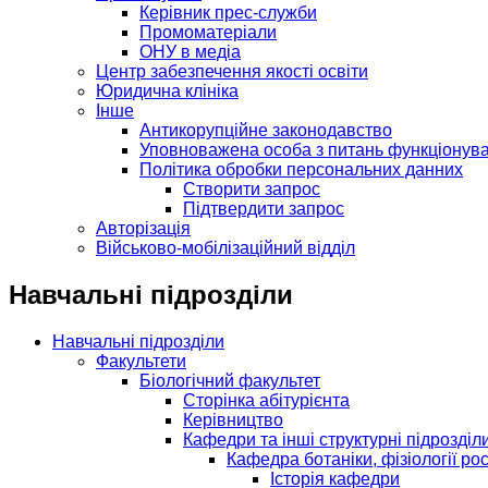
Керівник прес-служби
Промоматерiали
ОНУ в медіа
Центр забезпечення якості освіти
Юридична клініка
Інше
Антикорупційне законодавство
Уповноважена особа з питань функціонув
Політика обробки персональних данних
Створити запрос
Підтвердити запрос
Авторізація
Військово-мобілізаційний відділ
Навчальні підрозділи
Навчальні підрозділи
Факультети
Біологічний факультет
Сторінка абітурієнта
Керівництво
Кафедри та інші структурні підрозділ
Кафедра ботаніки, фізіології р
Історія кафедри