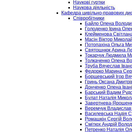
Наукові гуртки
Наукова діяльність
Кафедра цивільно-правових ди
Співробітники
Байло Олена Володи
Голоденко Ірина Оле
Клейменова Світлан
Масін Віктор Микола
Потопахіна Ольга Ми
Святошнюк Арина Ле
Токарчук Людмила М
Толкаченко Олена В
Труба Вячеслав Іван
Федорко Марина Серг
Борщевський Ігор Вя
Гринь Оксана Дмитрі
Донченко Олена Іван
Барський Вадим Руд
Булат Наталія Микол
Завертнева-Ярошенк
Веремчук Владислав
Василевська Надія С
Ромашкін Сергій Во
Смітюх Андрій Воло
Петренко Наталія Ол