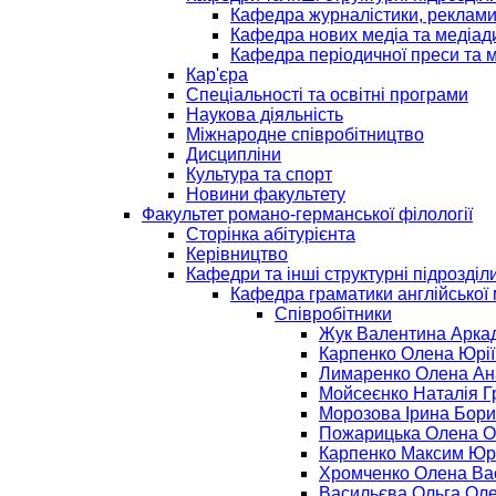
Кафедра журналістики, реклами
Кафедра нових медіа та медіад
Кафедра періодичної преси та 
Кар'єра
Спеціальності та освітні програми
Наукова діяльність
Міжнародне співробітництво
Дисципліни
Культура та спорт
Новини факультету
Факультет романо-германської філології
Сторінка абітурієнта
Керівництво
Кафедри та інші структурні підрозділ
Кафедра граматики англійської
Співробітники
Жук Валентина Арка
Карпенко Олена Юрі
Лимаренко Олена Ан
Мойсеєнко Наталія Г
Морозова Ірина Бори
Пожарицька Олена О
Карпенко Максим Юр
Хромченко Олена Ва
Васильєва Ольга Оле