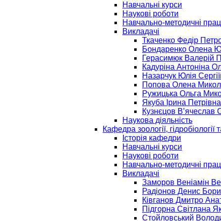
Навчальні курси
Наукові роботи
Навчально-методичні прац
Викладачі
Ткаченко Федір Петр
Бондаренко Олена Ю
Герасимюк Валерій 
Кадуріна Антоніна Ол
Назарчук Юлія Сергі
Попова Олена Микол
Ружицька Ольга Мик
Якуба Ірина Петрівна
Кузнєцов В’ячеслав 
Наукова діяльність
Кафедра зоології, гідробіології т
Історія кафедри
Навчальні курси
Наукові роботи
Навчально-методичні прац
Викладачі
Заморов Веніамін Ве
Радіонов Денис Бор
Ківганов Дмитро Ана
Підгорна Світлана Я
Стойловський Волод