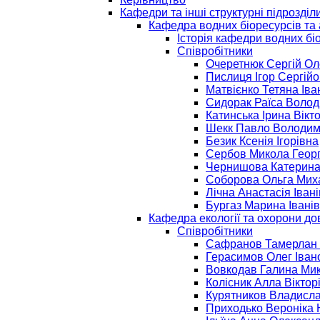
Кафедри та інші структурні підрозділ
Кафедра водних біоресурсів та 
Історія кафедри водних бі
Співробітники
Очеретнюк Сергій О
Пислиця Ігор Сергій
Матвієнко Тетяна Іва
Сидорак Раїса Воло
Катинська Ірина Вікт
Шекк Павло Володи
Безик Ксенія Ігорівна
Сербов Микола Георг
Чернишова Катерина
Соборова Ольга Мих
Лічна Анастасія Іван
Бургаз Марина Івані
Кафедра екології та охорони до
Співробітники
Сафранов Тамерлан 
Герасимов Олег Іван
Вовкодав Галина Ми
Колісник Алла Віктор
Курятников Владисл
Приходько Вероніка 