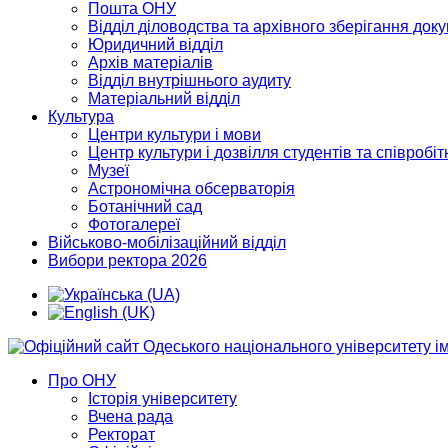
Пошта ОНУ
Відділ діловодства та архівного зберігання док
Юридичний відділ
Архів матеріалів
Відділ внутрішнього аудиту
Матеріальний відділ
Культура
Центри культури і мови
Центр культури і дозвілля студентів та співробіт
Музеї
Астрономічна обсерваторія
Ботанічний сад
Фотогалереї
Військово-мобілізаційний відділ
Вибори ректора 2026
Про ОНУ
Історія університету
Вчена рада
Ректорат