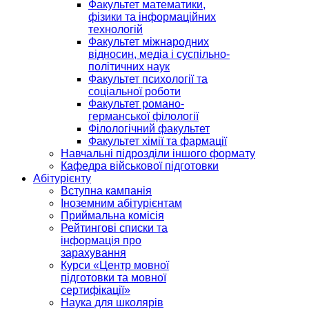
Факультет математики,
фізики та інформаційних
технологій
Факультет міжнародних
відносин, медіа і суспільно-
політичних наук
Факультет психології та
соціальної роботи
Факультет романо-
германської філології
Філологічний факультет
Факультет хімії та фармації
Навчальні підрозділи іншого формату
Кафедра військової підготовки
Абітурієнту
Вступна кампанія
Іноземним абітурієнтам
Приймальна комісія
Рейтингові списки та
інформація про
зарахування
Курси «Центр мовної
підготовки та мовної
сертифікації»
Наука для школярів