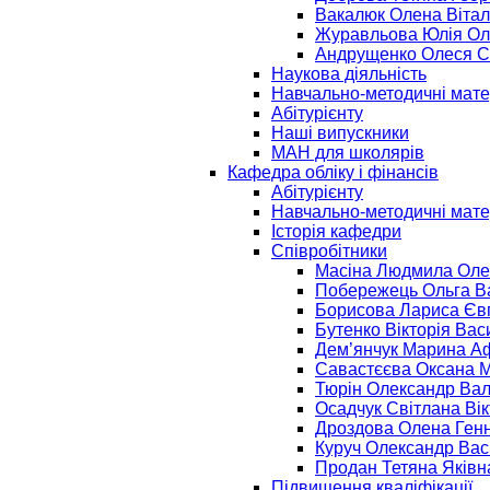
Вакалюк Олена Вітал
Журавльова Юлія Ол
Андрущенко Олеся С
Наукова діяльність
Навчально-методичні мате
Абітурієнту
Наші випускники
МАН для школярів
Кафедра обліку і фінансів
Абітурієнту
Навчально-методичні мате
Історія кафедри
Співробітники
Масіна Людмила Оле
Побережець Ольга В
Борисова Лариса Єв
Бутенко Вікторія Вас
Дем’янчук Марина А
Савастєєва Оксана 
Тюрін Олександр Ва
Осадчук Світлана Вік
Дроздова Олена Генн
Куруч Олександр Ва
Продан Тетяна Яківн
Підвищення кваліфікації