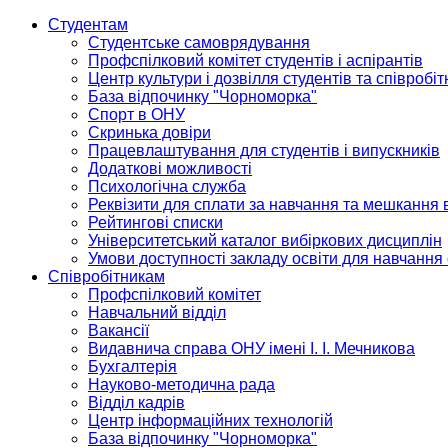
Студентам
Студентське самоврядування
Профспілковий комітет студентів і аспірантів
Центр культури і дозвілля студентів та співробіт
База відпочинку "Чорноморка"
Спорт в ОНУ
Скринька довіри
Працевлаштування для студентів і випускників
Додаткові можливості
Психологічна служба
Реквізити для сплати за навчання та мешкання 
Рейтингові списки
Університетський каталог вибіркових дисциплін
Умови доступності закладу освіти для навчання
Співробітникам
Профспілковий комітет
Навчальний відділ
Вакансії
Видавнича справа ОНУ імені І. І. Мечникова
Бухгалтерія
Науково-методична рада
Відділ кадрів
Центр інформаційних технологій
База відпочинку "Чорноморка"