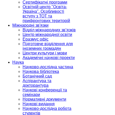
Сертифікатні програми
Освітній центр "Освіта-
Україна". Особливості
вступу з ТОТ та
прифронтових територій
Міжнародні зв'язки
Відділ міжнародних зв’язків
Центр міжнародної освіти
Еразмус офіс
Підготовче відділення для
іноземних громадян
Центри культури і мови
Академічні наукові проекти
Наука
Науково-дослідна частина
Наукова бібліотека
Ботанічний сад
Аспірантура та
докторантура
Наукові конференції та
семінари
Нормативні документи
Наукові видання
Науково-дослідна робота
студентів