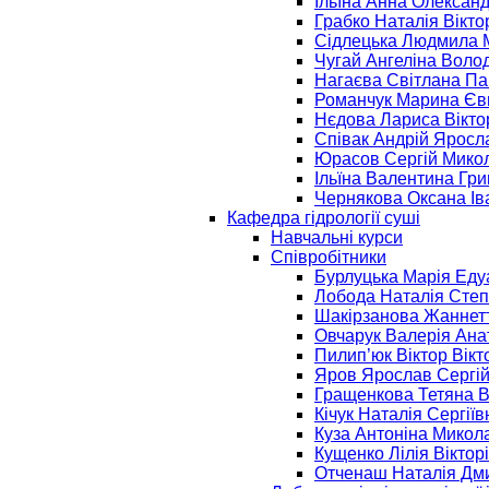
Ільїна Анна Олексан
Грабко Наталія Вікто
Сідлецька Людмила 
Чугай Ангеліна Вол
Нагаєва Світлана Па
Романчук Марина Єв
Нєдова Лариса Вікто
Співак Андрій Яросл
Юрасов Сергій Мико
Ільїна Валентина Гри
Чернякова Оксана Ів
Кафедра гідрології суші
Навчальні курси
Співробітники
Бурлуцька Марія Еду
Лобода Наталія Степ
Шакірзанова Жаннет
Овчарук Валерія Ана
Пилип’юк Віктор Вікт
Яров Ярослав Сергі
Гращенкова Тетяна В
Кічук Наталія Сергіїв
Куза Антоніна Микол
Кущенко Лілія Віктор
Отченаш Наталія Дм