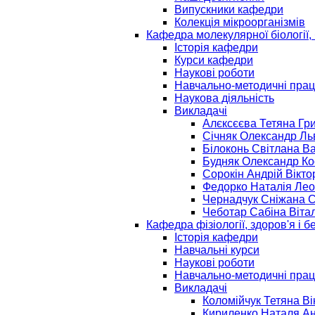
Випускники кафедри
Колекція мікроорганізмів
Кафедра молекулярної біології, б
Історія кафедри
Курси кафедри
Наукові роботи
Навчально-методичні прац
Наукова діяльність
Викладачі
Алєксєєва Тетяна Гр
Січняк Олександр Ль
Білоконь Світлана В
Будняк Олександр Ко
Сорокін Андрiй Вікто
Федорко Наталія Лео
Чернадчук Сніжана С
Чеботар Сабіна Вітал
Кафедра фізіології, здоров'я і 
Історія кафедри
Навчальні курси
Наукові роботи
Навчально-методичні прац
Викладачі
Коломійчук Тетяна Ві
Кириленко Наталя Ан