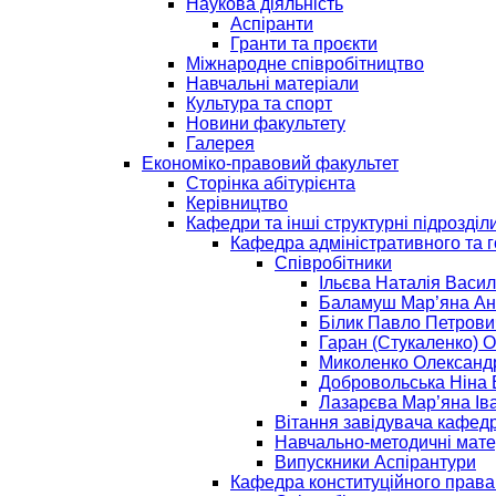
Наукова діяльність
Аспіранти
Гранти та проєкти
Міжнародне співробітництво
Навчальні матеріали
Культура та спорт
Новини факультету
Галерея
Економіко-правовий факультет
Сторінка абітурієнта
Керівництво
Кафедри та інші структурні підрозділ
Кафедра адміністративного та 
Співробітники
Ільєва Наталія Васил
Баламуш Мар’яна Ан
Білик Павло Петрови
Гаран (Стукаленко) 
Миколенко Олександ
Добровольська Ніна 
Лазарєва Мар’яна Ів
Вітання завідувача кафед
Навчально-методичні мат
Випускники Аспірантури
Кафедра конституційного права