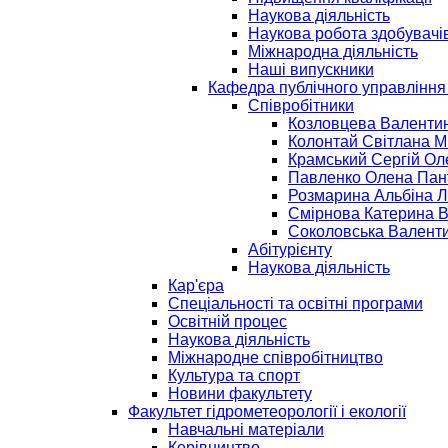
Наукова діяльність
Наукова робота здобувачі
Міжнародна діяльність
Наші випускники
Кафедра публічного управління
Співробітники
Козловцева Валентин
Колонтай Світлана М
Крамський Сергій Ол
Павленко Олена Пант
Розмарина Альбіна Л
Смірнова Катерина 
Соколовська Валенти
Абітурієнту
Наукова діяльність
Кар'єра
Спеціальності та освітні програми
Освітній процес
Наукова діяльність
Міжнародне співробітництво
Культура та спорт
Новини факультету
Факультет гідрометеорології і екології
Навчальні матеріали
Керівництво