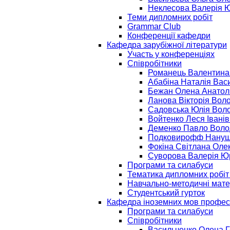
Неклесова Валерія Ю
Теми дипломних робіт
Grammar Club
Конференції кафедри
Кафедра зарубіжної літератури
Участь у конференціях
Співробітники
Романець Валентина
Абабіна Наталія Вас
Бежан Олена Анатол
Ланова Вікторія Вол
Садовська Юлія Вол
Войтенко Леся Івані
Деменко Павло Вол
Подковирофф Нануш
Фокіна Світлана Оле
Суворова Валерія Юр
Програми та силабуси
Тематика дипломних робіт
Навчально-методичні мате
Студентський гурток
Кафедра іноземних мов профес
Програми та силабуси
Співробітники
Васильченко Олена 