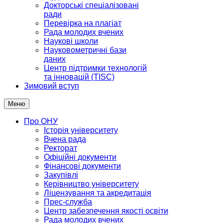
Докторські спеціалізовані
ради
Перевірка на плагіат
Рада молодих вчених
Наукові школи
Науковометричні бази
даних
Центр підтримки технологій
та інновацій (TISC)
Зимовий вступ
Меню
Про ОНУ
Історія університету
Вчена рада
Ректорат
Офіційні документи
Фінансові документи
Закупівлі
Керівництво університету
Ліцензування та акредитація
Прес-служба
Центр забезпечення якості освіти
Рада молодих вчених