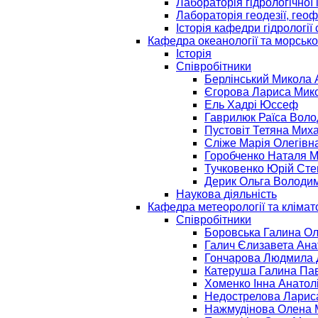
Лабораторія гідрологічної 
Лабораторія геодезії, гео
Історія кафедри гідрології 
Кафедра океанології та морськ
Історія
Співробітники
Берлінський Микола 
Єгорова Лариса Мик
Ель Хадрі Юссеф
Гаврилюк Раїса Вол
Пустовіт Тетяна Мих
Сліже Марія Олегівн
Горобченко Наталя М
Тучковенко Юрій Ст
Дерик Ольга Володи
Наукова діяльність
Кафедра метеорології та клімато
Співробітники
Боровська Галина Ол
Галич Єлизавета Ана
Гончарова Людмила 
Катеруша Галина Па
Хоменко Інна Анатол
Недострелова Ларис
Нажмудінова Олена 