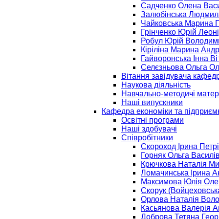
Садченко Олена Вас
Залюбінська Людмил
Чайковська Марина 
Грінченко Юрій Леон
Робул Юрій Володим
Кіріліна Марина Андр
Гайворонська Інна Ві
Селєзньова Ольга Ол
Вітання завідувача кафед
Наукова діяльність
Навчально-методичі матер
Наші випускники
Кафедра економіки та підприєм
Освітні програми
Наші здобувачі
Співробітники
Скороход Ірина Петр
Горняк Ольга Василі
Крючкова Наталія Ми
Ломачинська Ірина А
Максимова Юлія Оле
Скорук (Войцеховська
Орлова Наталія Вол
Касьянова Валерія А
Доброва Тетяна Георг