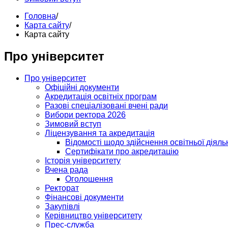
Головна
/
Карта сайту
/
Карта сайту
Про університет
Про університет
Офіційні документи
Акредитація освітніх програм
Разові спеціалізовані вчені ради
Вибори ректора 2026
Зимовий вступ
Ліцензування та акредитація
Відомості щодо здійснення освітньої діяльн
Сертифікати про акредитацію
Історія університету
Вчена рада
Оголошення
Ректорат
Фінансові документи
Закупівлі
Керівництво університету
Прес-служба