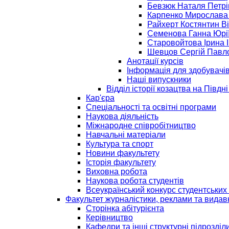
Бевзюк Наталя Петрі
Карпенко Мирослава 
Райхерт Костянтин В
Семенова Ганна Юрі
Старовойтова Ірина 
Шевцов Сергій Павл
Анотації курсів
Інформація для здобувачі
Наші випускники
Відділ історії козацтва на Півдні
Кар'єра
Спеціальності та освітні програми
Наукова діяльність
Міжнародне співробітництво
Навчальні матеріали
Культура та спорт
Новини факультету
Історія факультету
Виховна робота
Наукова робота студентів
Всеукраїнський конкурс студентських 
Факультет журналістики, реклами та видав
Сторінка абітурієнта
Керівництво
Кафедри та інші структурні підрозділ