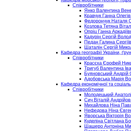
Співробітники
Янко Валентина Вене
Кравчук Ганна Олегі
Федорончук Наталя 
Козлова Тетяна Вітал
Опріц Ганна Аркадіїв
Кадурін Сергій Воло
Педан Галина Сергії
Шаталін Сергій Мик
Кафедра географії України, ґру
Співробітники
Красєха Єрофей Ни
Тригуб Валентина Ів
Буяновський Андрій
Адобовська Марія В
Кафедра економічної та соціальн
Співробітники
Молодецький Анатол
Cич Вітaлій Андрійов
Михайлова Ніна Пав
Нефедова Ніна Євге
Яворська Вікторія В
Куделіна Світлана Б
Шашеро Антоніна Ми