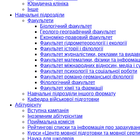
Юридична клініка
Інше
Навчальні підрозділи
Факультети
Біологічний факультет
Геолого-географічний факультет
Економіко-правовий факультет
Факультет гідрометеорології і екології
Факультет історії і філології
Факультет журналістики, реклами та видав
Факультет математики, фізики та інформац
Факультет міжнародних відносин, медіа і с
Факультет психології та соціальної роботи
Факультет романо-германської філології
Філологічний факультет
Факультет хімії та фармації
Навчальні підрозділи іншого формату
Кафедра військової підготовки
Абітурієнту
Вступна кампанія
Іноземним абітурієнтам
Приймальна комісія
Рейтингові списки та інформація про зарахуван
Курси «Центр мовної підготовки та мовної серти
Наука для школярів