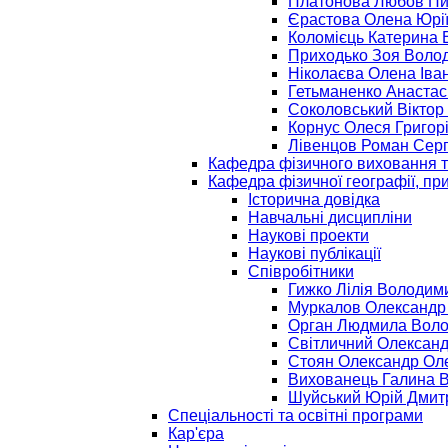
Платонова Любов Пи
Єрастова Олена Юрі
Коломієць Катерина 
Приходько Зоя Воло
Ніколаєва Олена Іва
Гетьманенко Анастас
Соколовський Віктор
Корнус Олеся Григор
Лівенцов Роман Серг
Кафедра фізичного виховання т
Кафедра фізичної географії, пр
Історична довідка
Навчальні дисципліни
Наукові проекти
Наукові публікації
Співробітники
Гижко Лілія Володим
Муркалов Олександр
Орган Людмила Воло
Світличний Олександ
Стоян Олександр Ол
Вихованець Галина 
Шуйський Юрій Дмит
Спеціальності та освітні програми
Кар'єра