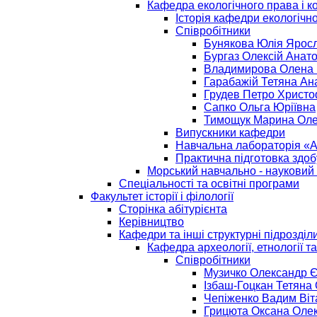
Кафедра екологічного права і 
Історія кафедри екологічн
Співробітники
Бунякова Юлія Ярос
Бургаз Олексій Анат
Владимирова Олена 
Гарабажій Тетяна Ан
Грудев Петро Христ
Сапко Ольга Юріївна
Тимощук Марина Оле
Випускники кафедри
Навчальна лабораторія «А
Практична підготовка здоб
Морський навчально - науковий
Спеціальності та освітні програми
Факультет історії і філології
Сторінка абітурієнта
Керівництво
Кафедри та інші структурні підрозділ
Кафедра археології, етнології та 
Співробітники
Музичко Олександр 
Ізбаш-Гоцкан Тетяна
Чепіженко Вадим Віт
Грицюта Оксана Оле