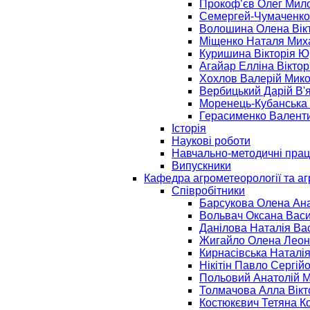
Прокоф’єв Олег Мил
Семергей-Чумаченко
Волошина Олена Вік
Міщенко Наталя Мих
Куришина Вікторія Ю
Агайар Елліна Віктор
Хохлов Валерій Мик
Вербицький Дарій В'
Моренець-Кубанська 
Герасименко Валент
Історія
Наукові роботи
Навчально-методичні прац
Випускники
Кафедра агрометеорології та аг
Співробітники
Барсукова Олена Ана
Вольвач Оксана Васи
Данілова Наталія Ва
Жигайло Олена Леон
Кирнасівська Наталі
Нікітін Павло Сергій
Польовий Анатолій 
Толмачова Алла Вікт
Костюкєвич Тетяна К