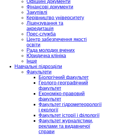
Офіційні документи
Фінансові документи
Закупівлі
Керівництво університету
Ліцензування та
акредитація
Прес-служба
Центр забезпечення якості
освіти
Рада молодих вчених
Юридична клініка
Інше
Навчальні підрозділи
Факультети
Біологічний факультет
Геолого-географічний
факультет
Економіко-правовий
факультет
Факультет гідрометеорології
і екології
Факультет історії і філології
Факультет журналістики,
реклами та видавничої
справи