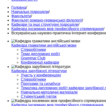
Головна
/
Навчальні підрозділи
/
Факультети
/
Факультет романо-германської філології
/
Кафедри та інші структурні підрозділи
/
Кафедра іноземних мов професійного спрямування
/
Всеукраїнська науково-практична Інтернет-конферен
Кафедра граматики англійської мови
Співробітники
Теми дипломних робіт
Grammar Club
Конференції кафедри
Кафедра зарубіжної літератури
Участь у конференціях
Співробітники
Програми та силабуси
Тематика дипломних робіт кафедри зарубіжної 
Навчально-методичні матеріали
Студентський гурток
Кафедра іноземних мов професійного спрямування