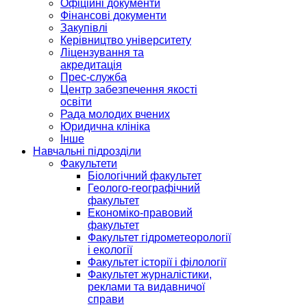
Офіційні документи
Фінансові документи
Закупівлі
Керівництво університету
Ліцензування та
акредитація
Прес-служба
Центр забезпечення якості
освіти
Рада молодих вчених
Юридична клініка
Інше
Навчальні підрозділи
Факультети
Біологічний факультет
Геолого-географічний
факультет
Економіко-правовий
факультет
Факультет гідрометеорології
і екології
Факультет історії і філології
Факультет журналістики,
реклами та видавничої
справи