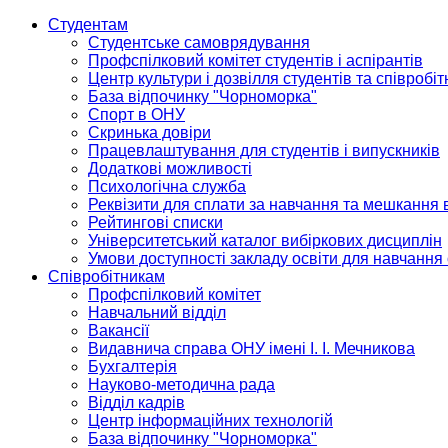
Студентам
Студентське самоврядування
Профспілковий комітет студентів і аспірантів
Центр культури і дозвілля студентів та співробіт
База відпочинку "Чорноморка"
Спорт в ОНУ
Скринька довіри
Працевлаштування для студентів і випускників
Додаткові можливості
Психологічна служба
Реквізити для сплати за навчання та мешкання 
Рейтингові списки
Університетський каталог вибіркових дисциплін
Умови доступності закладу освіти для навчання
Співробітникам
Профспілковий комітет
Навчальний відділ
Вакансії
Видавнича справа ОНУ імені І. І. Мечникова
Бухгалтерія
Науково-методична рада
Відділ кадрів
Центр інформаційних технологій
База відпочинку "Чорноморка"