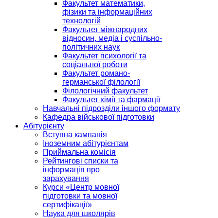
Факультет математики,
фізики та інформаційних
технологій
Факультет міжнародних
відносин, медіа і суспільно-
політичних наук
Факультет психології та
соціальної роботи
Факультет романо-
германської філології
Філологічний факультет
Факультет хімії та фармації
Навчальні підрозділи іншого формату
Кафедра військової підготовки
Абітурієнту
Вступна кампанія
Іноземним абітурієнтам
Приймальна комісія
Рейтингові списки та
інформація про
зарахування
Курси «Центр мовної
підготовки та мовної
сертифікації»
Наука для школярів