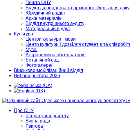
Пошта ОНУ
Відділ діловодства та архівного зберігання док
Юридичний відділ
Архів матеріалів
Відділ внутрішнього аудиту
Матеріальний відділ
Культура
Центри культури і мови
Центр культури і дозвілля студентів та співробіт
Музеї
Астрономічна обсерваторія
Ботанічний сад
Фотогалереї
Військово-мобілізаційний відділ
Вибори ректора 2026
Про ОНУ
Історія університету
Вчена рада
Ректорат