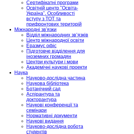
Сертифікатні програми
Освітній центр "Освіта-
Україна". Особливості
вступу з ТОТ та
прифронтових територій
Міжнародні зв'язки
Відділ міжнародних зв’язків
Центр міжнародної освіти
Еразмус офіс
Підготовче відділення для
іноземних громадян
Центри культури і мови
Академічні наукові проекти
Наука
Науково-дослідна частина
Наукова бібліотека
Ботанічний сад
Аспірантура та
докторантура
Наукові конференції та
семінари
Нормативні документи
Наукові видання
Науково-дослідна робота
студентів