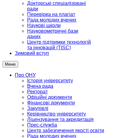
Докторські спеціалізовані
ради
Перевірка на плагіат
Рада молодих вчених
Наукові школи
Науковометричні бази
даних
Центр підтримки технологій
та інновацій (TISC)
Зимовий вступ
Меню
Про ОНУ
Історія університету
Вчена рада
Ректорат
Офіційні документи
Фінансові документи
Закупівлі
Керівництво університету
Ліцензування та акредитація
Прес-служба
Центр забезпечення якості освіти
Рада молодих вчених