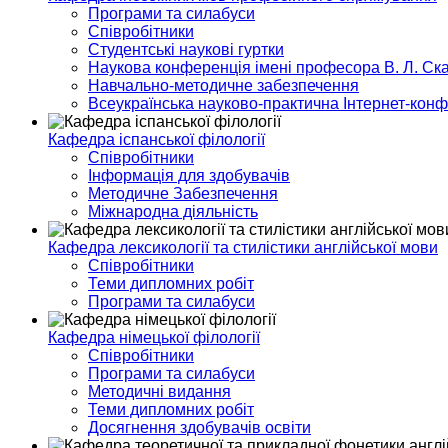
Програми та силабуси
Співробітники
Студентські наукові гуртки
Наукова конференція імені професора В. Л. Ска
Навчально-методичне забезпечення
Всеукраїнська науково-практична Інтернет-кон
Кафедра іспанської філології
Співробітники
Інформація для здобувачів
Методичне Забезпечення
Міжнародна діяльність
Кафедра лексикології та стилістики англійської мови
Співробітники
Теми дипломних робіт
Програми та силабуси
Кафедра німецької філології
Співробітники
Програми та силабуси
Методичні видання
Теми дипломних робіт
Досягнення здобувачів освіти