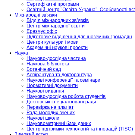
Сертифікатні програми
Освітній центр "Освіта-Україна". Особливості в
Міжнародні зв'язки
Відділ міжнародних зв’язків
Центр міжнародної освіти
Еразмус офіс
Підготовче відділення для іноземних громадян
Центри культури і мови
Академічні наукові проекти
Наука
Науково-дослідна частина
Наукова бібліотека
Ботанічний сад
Аспірантура та докторантура
Наукові конференції та семінари
Нормативні документи
Наукові видання
Науково-дослідна робота студентів
Докторські спеціалізовані ради
Перевірка на плагіат
Рада молодих вчених
Наукові школи
Науковометричні бази даних
Центр підтримки технологій та інновацій (TISC)
Зимовий вступ