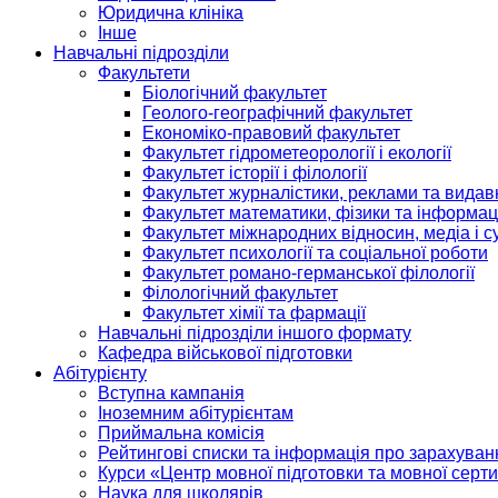
Юридична клініка
Інше
Навчальні підрозділи
Факультети
Біологічний факультет
Геолого-географічний факультет
Економіко-правовий факультет
Факультет гідрометеорології і екології
Факультет історії і філології
Факультет журналістики, реклами та видав
Факультет математики, фізики та інформац
Факультет міжнародних відносин, медіа і с
Факультет психології та соціальної роботи
Факультет романо-германської філології
Філологічний факультет
Факультет хімії та фармації
Навчальні підрозділи іншого формату
Кафедра військової підготовки
Абітурієнту
Вступна кампанія
Іноземним абітурієнтам
Приймальна комісія
Рейтингові списки та інформація про зарахуван
Курси «Центр мовної підготовки та мовної серти
Наука для школярів