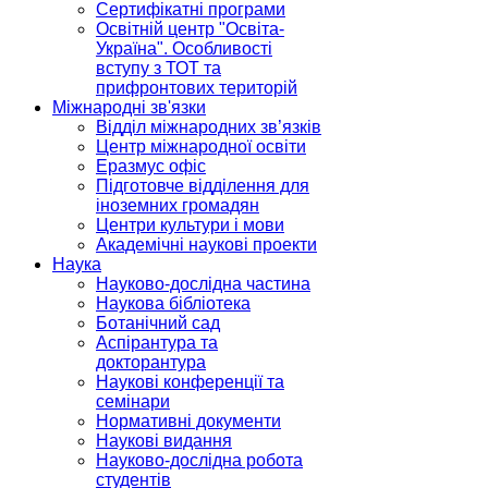
Сертифікатні програми
Освітній центр "Освіта-
Україна". Особливості
вступу з ТОТ та
прифронтових територій
Міжнародні зв'язки
Відділ міжнародних зв’язків
Центр міжнародної освіти
Еразмус офіс
Підготовче відділення для
іноземних громадян
Центри культури і мови
Академічні наукові проекти
Наука
Науково-дослідна частина
Наукова бібліотека
Ботанічний сад
Аспірантура та
докторантура
Наукові конференції та
семінари
Нормативні документи
Наукові видання
Науково-дослідна робота
студентів