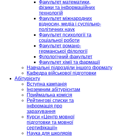
Факультет математики,
фізики та інформаційних
технологій
Факультет міжнародних
відносин, медіа і суспільно-
політичних наук
Факультет психології та
соціальної роботи
Факультет романо-
германської філології
Філологічний факультет
Факультет хімії та фармації
Навчальні підрозділи іншого формату
Кафедра військової підготовки
Абітурієнту
Вступна кампанія
Іноземним абітурієнтам
Приймальна комісія
Рейтингові списки та
інформація про
зарахування
Курси «Центр мовної
підготовки та мовної
сертифікації»
Наука для школярів