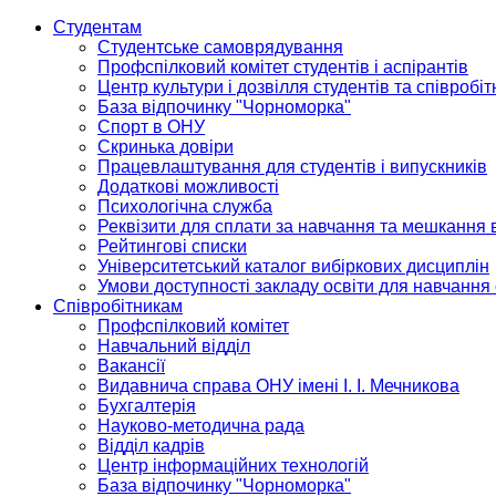
Студентам
Студентське самоврядування
Профспілковий комітет студентів і аспірантів
Центр культури і дозвілля студентів та співробіт
База відпочинку "Чорноморка"
Спорт в ОНУ
Скринька довіри
Працевлаштування для студентів і випускників
Додаткові можливості
Психологічна служба
Реквізити для сплати за навчання та мешкання 
Рейтингові списки
Університетський каталог вибіркових дисциплін
Умови доступності закладу освіти для навчання
Співробітникам
Профспілковий комітет
Навчальний відділ
Вакансії
Видавнича справа ОНУ імені І. І. Мечникова
Бухгалтерія
Науково-методична рада
Відділ кадрів
Центр інформаційних технологій
База відпочинку "Чорноморка"