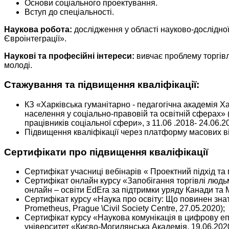
Основи соціального проектування.
Вступ до спеціальності.
Наукова робота:
дослідження у області науково-дослідно
Євроінтеграції».
Наукові та професійні інтереси:
вивчає проблему торгівл
молоді.
Стажування та підвищення кваліфікації:
КЗ «Харківська гуманітарно - педагогічна академія Х
населення у соціально-правовій та освітній сферах» 
працівників соціальної сфери», з 11.06 .2018- 24.06.
Підвищення кваліфікації через платформу масових відк
Сертифікати про підвищення кваліфікації
Сертифікат учасниці вебінарів « Проектний підхід та 
Сертифікат онлайн курсу «Запобігання торгівлі людьми
онлайн – освіти EdEra за підтримки уряду Канади та
Сертифікат курсу «Наука про освіту: Що повинен знат
Prometheus, Prague \Civil Society Centre, 27.05.2020);
Сертифікат курсу «Наукова комунікація в цифрову еп
університет «Києво-Могилянська Академія, 19.06.2020