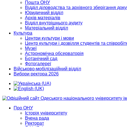
Пошта ОНУ
Відділ діловодства та архівного зберігання док
Юридичний відділ
Архів матеріалів
Відділ внутрішнього аудиту
Матеріальний відділ
Культура
Центри культури і мови
Центр культури і дозвілля студентів та співробіт
Музеї
Астрономічна обсерваторія
Ботанічний сад
Фотогалереї
Військово-мобілізаційний відділ
Вибори ректора 2026
Про ОНУ
Історія університету
Вчена рада
Ректорат