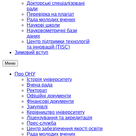
Докторські спеціалізовані
ради
Перевірка на плагіат
Рада молодих вчених
Наукові школи
Науковометричні бази
даних
Центр підтримки технологій
та інновацій (TISC)
Зимовий вступ
Меню
Про ОНУ
Історія університету
Вчена рада
Ректорат
Офіційні документи
Фінансові документи
Закупівлі
Керівництво університету
Ліцензування та акредитація
Прес-служба
Центр забезпечення якості освіти
Рада молодих вчених