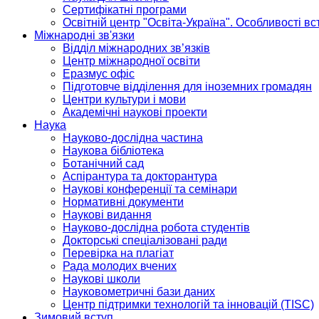
Сертифікатні програми
Освітній центр "Освіта-Україна". Особливості в
Міжнародні зв'язки
Відділ міжнародних зв’язків
Центр міжнародної освіти
Еразмус офіс
Підготовче відділення для іноземних громадян
Центри культури і мови
Академічні наукові проекти
Наука
Науково-дослідна частина
Наукова бібліотека
Ботанічний сад
Аспірантура та докторантура
Наукові конференції та семінари
Нормативні документи
Наукові видання
Науково-дослідна робота студентів
Докторські спеціалізовані ради
Перевірка на плагіат
Рада молодих вчених
Наукові школи
Науковометричні бази даних
Центр підтримки технологій та інновацій (TISC)
Зимовий вступ