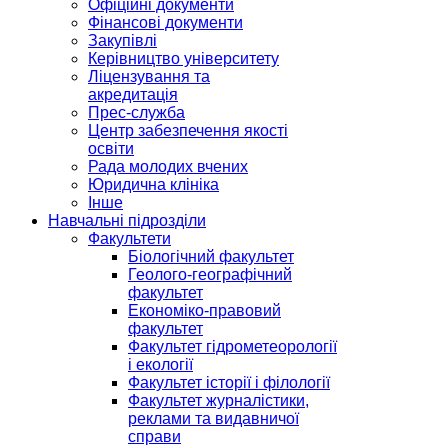
Офіційні документи
Фінансові документи
Закупівлі
Керівництво університету
Ліцензування та
акредитація
Прес-служба
Центр забезпечення якості
освіти
Рада молодих вчених
Юридична клініка
Інше
Навчальні підрозділи
Факультети
Біологічний факультет
Геолого-географічний
факультет
Економіко-правовий
факультет
Факультет гідрометеорології
і екології
Факультет історії і філології
Факультет журналістики,
реклами та видавничої
справи