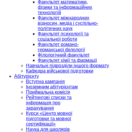
Факультет математики,
фізики та інформаційних
технологій
Факультет міжнародних
відносин, медіа і суспільно-
політичних наук
Факультет психології та
соціальної роботи
Факультет романо-
германської філології
Філологічний факультет
Факультет хімії та фармації
Навчальні підрозділи іншого формату
Кафедра військової підготовки
Абітурієнту
Вступна кампанія
Іноземним абітурієнтам
Приймальна комісія
Рейтингові списки та
інформація про
зарахування
Курси «Центр мовної
підготовки та мовної
сертифікації»
Наука для школярів