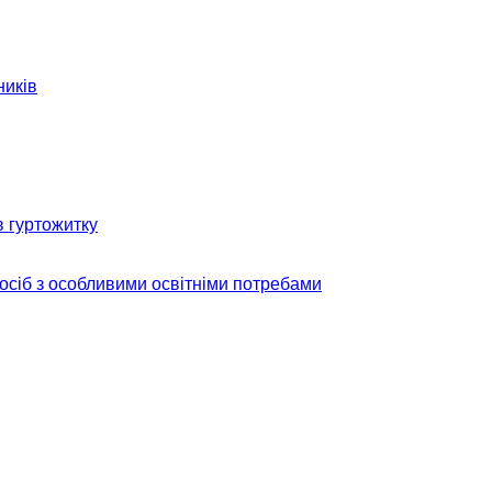
ників
в гуртожитку
 осіб з особливими освітніми потребами