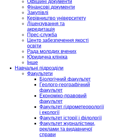
Офіційні документи
Фінансові документи
Закупівлі
Керівництво університету
Ліцензування та
акредитація
Прес-служба
Центр забезпечення якості
освіти
Рада молодих вчених
Юридична клініка
Інше
Навчальні підрозділи
Факультети
Біологічний факультет
Геолого-географічний
факультет
Економіко-правовий
факультет
Факультет гідрометеорології
і екології
Факультет історії і філології
Факультет журналістики,
реклами та видавничої
справи