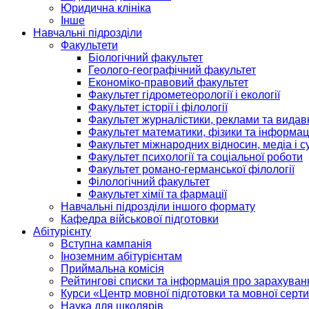
Юридична клініка
Інше
Навчальні підрозділи
Факультети
Біологічний факультет
Геолого-географічний факультет
Економіко-правовий факультет
Факультет гідрометеорології і екології
Факультет історії і філології
Факультет журналістики, реклами та видав
Факультет математики, фізики та інформац
Факультет міжнародних відносин, медіа і с
Факультет психології та соціальної роботи
Факультет романо-германської філології
Філологічний факультет
Факультет хімії та фармації
Навчальні підрозділи іншого формату
Кафедра військової підготовки
Абітурієнту
Вступна кампанія
Іноземним абітурієнтам
Приймальна комісія
Рейтингові списки та інформація про зарахуван
Курси «Центр мовної підготовки та мовної серти
Наука для школярів