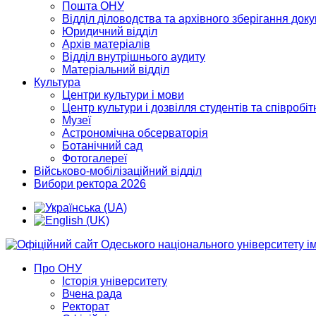
Пошта ОНУ
Відділ діловодства та архівного зберігання док
Юридичний відділ
Архів матеріалів
Відділ внутрішнього аудиту
Матеріальний відділ
Культура
Центри культури і мови
Центр культури і дозвілля студентів та співробіт
Музеї
Астрономічна обсерваторія
Ботанічний сад
Фотогалереї
Військово-мобілізаційний відділ
Вибори ректора 2026
Про ОНУ
Історія університету
Вчена рада
Ректорат