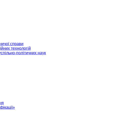
ничої справи
ійних технологій
успільно-політичних наук
ня
фікації»