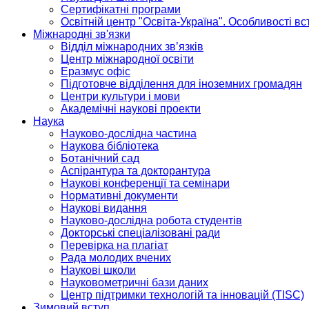
Сертифікатні програми
Освітній центр "Освіта-Україна". Особливості в
Міжнародні зв'язки
Відділ міжнародних зв’язків
Центр міжнародної освіти
Еразмус офіс
Підготовче відділення для іноземних громадян
Центри культури і мови
Академічні наукові проекти
Наука
Науково-дослідна частина
Наукова бібліотека
Ботанічний сад
Аспірантура та докторантура
Наукові конференції та семінари
Нормативні документи
Наукові видання
Науково-дослідна робота студентів
Докторські спеціалізовані ради
Перевірка на плагіат
Рада молодих вчених
Наукові школи
Науковометричні бази даних
Центр підтримки технологій та інновацій (TISC)
Зимовий вступ