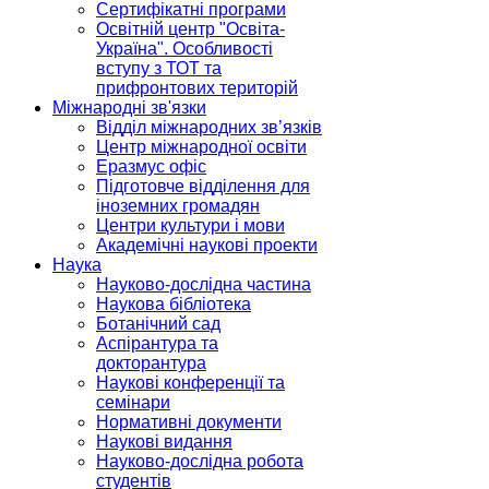
Сертифікатні програми
Освітній центр "Освіта-
Україна". Особливості
вступу з ТОТ та
прифронтових територій
Міжнародні зв'язки
Відділ міжнародних зв’язків
Центр міжнародної освіти
Еразмус офіс
Підготовче відділення для
іноземних громадян
Центри культури і мови
Академічні наукові проекти
Наука
Науково-дослідна частина
Наукова бібліотека
Ботанічний сад
Аспірантура та
докторантура
Наукові конференції та
семінари
Нормативні документи
Наукові видання
Науково-дослідна робота
студентів