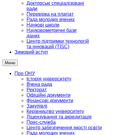
Докторські спеціалізовані
ради
Перевірка на плагіат
Рада молодих вчених
Наукові школи
Науковометричні бази
даних
Центр підтримки технологій
та інновацій (TISC)
Зимовий вступ
Меню
Про ОНУ
Історія університету
Вчена рада
Ректорат
Офіційні документи
Фінансові документи
Закупівлі
Керівництво університету
Ліцензування та акредитація
Прес-служба
Центр забезпечення якості освіти
Рада молодих вчених