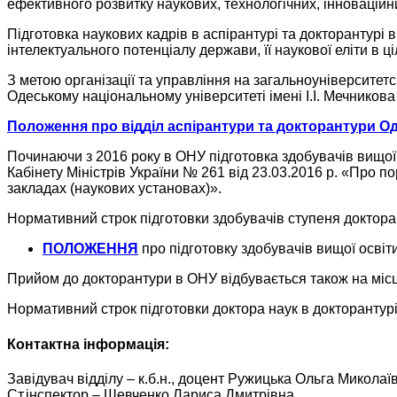
ефективного розвитку наукових, технологічних, інноваційни
Підготовка наукових кадрів в аспірантурі та докторантур
інтелектуального потенціалу держави, її наукової еліти в ці
З метою організації та управління на загальноуніверситетс
Одеському національному університеті імені І.І. Мечникова 
Положення про відділ аспірантури та докторантури Оде
Починаючи з 2016 року в ОНУ підготовка здобувачів вищої
Кабінету Міністрів України № 261 від 23.03.2016 р. «Про п
закладах (наукових установах)».
Нормативний строк підготовки здобувачів ступеня доктора
ПОЛОЖЕННЯ
про підготовку здобувачів вищої освіти
Прийом до докторантури в ОНУ відбувається також на місц
Нормативний строк підготовки доктора наук в докторантурі
Контактна інформація:
Завідувач відділу – к.б.н., доцент Ружицька Ольга Миколаї
Ст.інспектор – Шевченко Лариса Дмитрівна