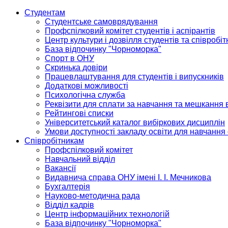
Студентам
Студентське самоврядування
Профспілковий комітет студентів і аспірантів
Центр культури і дозвілля студентів та співробіт
База відпочинку "Чорноморка"
Спорт в ОНУ
Скринька довіри
Працевлаштування для студентів і випускників
Додаткові можливості
Психологічна служба
Реквізити для сплати за навчання та мешкання 
Рейтингові списки
Університетський каталог вибіркових дисциплін
Умови доступності закладу освіти для навчання
Співробітникам
Профспілковий комітет
Навчальний відділ
Вакансії
Видавнича справа ОНУ імені І. І. Мечникова
Бухгалтерія
Науково-методична рада
Відділ кадрів
Центр інформаційних технологій
База відпочинку "Чорноморка"