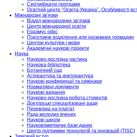
Сертифікатні програми
Освітній центр "Освіта-Україна". Особливості в
Міжнародні зв'язки
Відділ міжнародних зв’язків
Центр міжнародної освіти
Еразмус офіс
Підготовче відділення для іноземних громадян
Центри культури і мови
Академічні наукові проекти
Наука
Науково-дослідна частина
Наукова бібліотека
Ботанічний сад
Аспірантура та докторантура
Наукові конференції та семінари
Нормативні документи
Наукові видання
Науково-дослідна робота студентів
Докторські спеціалізовані ради
Перевірка на плагіат
Рада молодих вчених
Наукові школи
Науковометричні бази даних
Центр підтримки технологій та інновацій (TISC)
Зимовий вступ