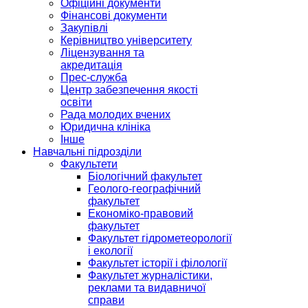
Офіційні документи
Фінансові документи
Закупівлі
Керівництво університету
Ліцензування та
акредитація
Прес-служба
Центр забезпечення якості
освіти
Рада молодих вчених
Юридична клініка
Інше
Навчальні підрозділи
Факультети
Біологічний факультет
Геолого-географічний
факультет
Економіко-правовий
факультет
Факультет гідрометеорології
і екології
Факультет історії і філології
Факультет журналістики,
реклами та видавничої
справи