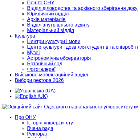
Пошта ОНУ
Відділ діловодства та архівного зберігання док
Юридичний відділ
Архів матеріалів
Відділ внутрішнього аудиту
Матеріальний відділ
Культура
Центри культури і мови
Центр культури і дозвілля студентів та співробіт
Музеї
Астрономічна обсерваторія
Ботанічний сад
Фотогалереї
Військово-мобілізаційний відділ
Вибори ректора 2026
Про ОНУ
Історія університету
Вчена рада
Ректорат