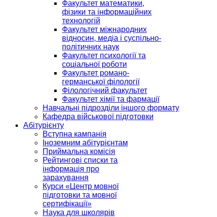
Факультет математики,
фізики та інформаційних
технологій
Факультет міжнародних
відносин, медіа і суспільно-
політичних наук
Факультет психології та
соціальної роботи
Факультет романо-
германської філології
Філологічний факультет
Факультет хімії та фармації
Навчальні підрозділи іншого формату
Кафедра військової підготовки
Абітурієнту
Вступна кампанія
Іноземним абітурієнтам
Приймальна комісія
Рейтингові списки та
інформація про
зарахування
Курси «Центр мовної
підготовки та мовної
сертифікації»
Наука для школярів