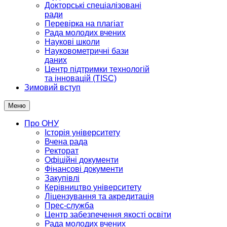
Докторські спеціалізовані
ради
Перевірка на плагіат
Рада молодих вчених
Наукові школи
Науковометричні бази
даних
Центр підтримки технологій
та інновацій (TISC)
Зимовий вступ
Меню
Про ОНУ
Історія університету
Вчена рада
Ректорат
Офіційні документи
Фінансові документи
Закупівлі
Керівництво університету
Ліцензування та акредитація
Прес-служба
Центр забезпечення якості освіти
Рада молодих вчених