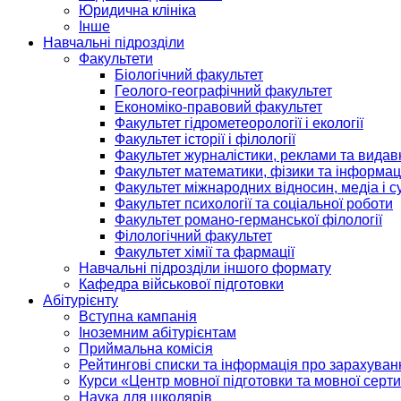
Юридична клініка
Інше
Навчальні підрозділи
Факультети
Біологічний факультет
Геолого-географічний факультет
Економіко-правовий факультет
Факультет гідрометеорології і екології
Факультет історії і філології
Факультет журналістики, реклами та видав
Факультет математики, фізики та інформац
Факультет міжнародних відносин, медіа і с
Факультет психології та соціальної роботи
Факультет романо-германської філології
Філологічний факультет
Факультет хімії та фармації
Навчальні підрозділи іншого формату
Кафедра військової підготовки
Абітурієнту
Вступна кампанія
Іноземним абітурієнтам
Приймальна комісія
Рейтингові списки та інформація про зарахуван
Курси «Центр мовної підготовки та мовної серти
Наука для школярів