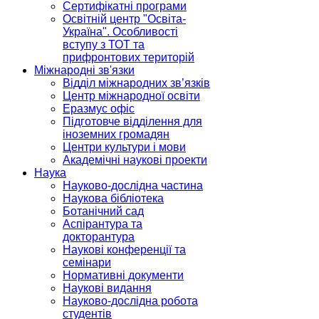
Сертифікатні програми
Освітній центр "Освіта-
Україна". Особливості
вступу з ТОТ та
прифронтових територій
Міжнародні зв'язки
Відділ міжнародних зв’язків
Центр міжнародної освіти
Еразмус офіс
Підготовче відділення для
іноземних громадян
Центри культури і мови
Академічні наукові проекти
Наука
Науково-дослідна частина
Наукова бібліотека
Ботанічний сад
Аспірантура та
докторантура
Наукові конференції та
семінари
Нормативні документи
Наукові видання
Науково-дослідна робота
студентів