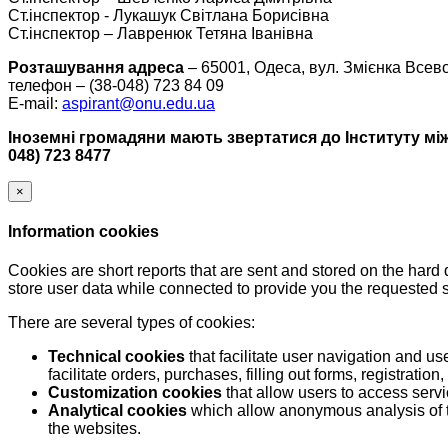
Ст.інспектор - Лукашук Світлана Борисівна
Ст.інспектор – Лавренюк Тетяна Іванівна
Розташування адреса
– 65001, Одеса, вул. Змієнка Всев
телефон – (38-048) 723 84 09
E-mail:
aspirant@onu.edu.ua
Іноземні громадяни мають звертатися до Інституту мі
048) 723 8477
×
Information cookies
Cookies are short reports that are sent and stored on the hard
store user data while connected to provide you the requested
There are several types of cookies:
Technical cookies
that facilitate user navigation and us
facilitate orders, purchases, filling out forms, registration, 
Customization cookies
that allow users to access servi
Analytical cookies
which allow anonymous analysis of th
the websites.