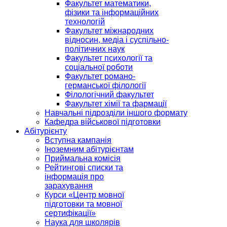
Факультет математики,
фізики та інформаційних
технологій
Факультет міжнародних
відносин, медіа і суспільно-
політичних наук
Факультет психології та
соціальної роботи
Факультет романо-
германської філології
Філологічний факультет
Факультет хімії та фармації
Навчальні підрозділи іншого формату
Кафедра військової підготовки
Абітурієнту
Вступна кампанія
Іноземним абітурієнтам
Приймальна комісія
Рейтингові списки та
інформація про
зарахування
Курси «Центр мовної
підготовки та мовної
сертифікації»
Наука для школярів