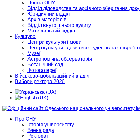
Пошта ОНУ
Відділ діловодства та архівного зберігання док
Юридичний відділ
Архів матеріалів
Відділ внутрішнього аудиту
Матеріальний відділ
Культура
Центри культури і мови
Центр культури і дозвілля студентів та співробіт
Музеї
Астрономічна обсерваторія
Ботанічний сад
Фотогалереї
Військово-мобілізаційний відділ
Вибори ректора 2026
Про ОНУ
Історія університету
Вчена рада
Ректорат