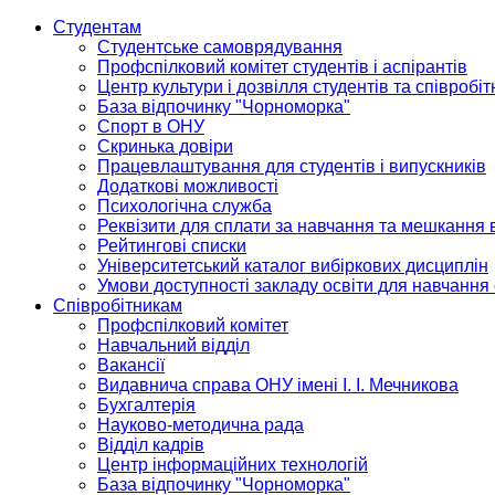
Студентам
Студентське самоврядування
Профспілковий комітет студентів і аспірантів
Центр культури і дозвілля студентів та співробіт
База відпочинку "Чорноморка"
Спорт в ОНУ
Скринька довіри
Працевлаштування для студентів і випускників
Додаткові можливості
Психологічна служба
Реквізити для сплати за навчання та мешкання 
Рейтингові списки
Університетський каталог вибіркових дисциплін
Умови доступності закладу освіти для навчання
Співробітникам
Профспілковий комітет
Навчальний відділ
Вакансії
Видавнича справа ОНУ імені І. І. Мечникова
Бухгалтерія
Науково-методична рада
Відділ кадрів
Центр інформаційних технологій
База відпочинку "Чорноморка"