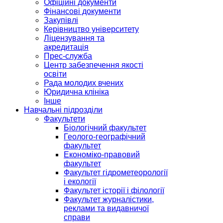
Офіційні документи
Фінансові документи
Закупівлі
Керівництво університету
Ліцензування та
акредитація
Прес-служба
Центр забезпечення якості
освіти
Рада молодих вчених
Юридична клініка
Інше
Навчальні підрозділи
Факультети
Біологічний факультет
Геолого-географічний
факультет
Економіко-правовий
факультет
Факультет гідрометеорології
і екології
Факультет історії і філології
Факультет журналістики,
реклами та видавничої
справи