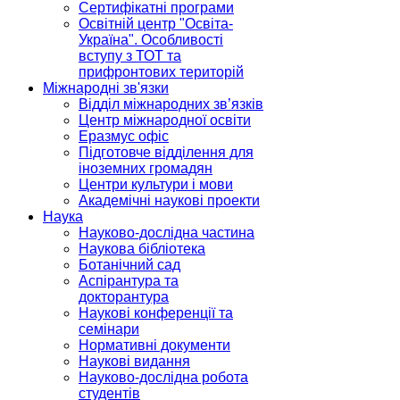
Сертифікатні програми
Освітній центр "Освіта-
Україна". Особливості
вступу з ТОТ та
прифронтових територій
Міжнародні зв'язки
Відділ міжнародних зв’язків
Центр міжнародної освіти
Еразмус офіс
Підготовче відділення для
іноземних громадян
Центри культури і мови
Академічні наукові проекти
Наука
Науково-дослідна частина
Наукова бібліотека
Ботанічний сад
Аспірантура та
докторантура
Наукові конференції та
семінари
Нормативні документи
Наукові видання
Науково-дослідна робота
студентів