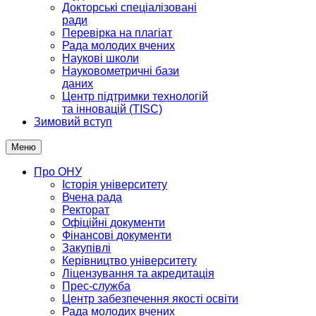
Докторські спеціалізовані
ради
Перевірка на плагіат
Рада молодих вчених
Наукові школи
Науковометричні бази
даних
Центр підтримки технологій
та інновацій (TISC)
Зимовий вступ
Меню
Про ОНУ
Історія університету
Вчена рада
Ректорат
Офіційні документи
Фінансові документи
Закупівлі
Керівництво університету
Ліцензування та акредитація
Прес-служба
Центр забезпечення якості освіти
Рада молодих вчених