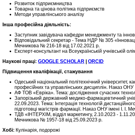
Розвиток підприємництва
Товарна та цінова політика підприємств
Методи управлінського аналізу
Інша професійна діяльність:
Заступник завідувача кафедри менеджменту та іннова
Відповідальний секретар - Тема НДР № 305 «Інноваційн
Мечникова № 216-18 від 17.02.2021 р.
Експерт-консультант на Всеукраїнській учнівській олі
Наукові праці:
GOOGLE SCHOLAR
|
ORCID
Підвищення кваліфікації, стажування
Одеський національний політехнічний університет, к
професійних та управлінських диcциплін. Наказ ОНУ ім
АФ ТОВ «Евріка». Тема: дослідження сучасних техноло
Запорізький державний медико-фармацевтичний універ
22.09.2023. Тема: Інтеграція технологій дистанційно
підготовці магістрів фармації. Наказ ОНУ імені І. І. 
ТДВ «ІНТЕРХІМ, відділ маркетингу, 2.10.2023 - 1.11.20
Мечникова № 1957-18 від 25.09.2023 р.
Хобі:
Кулінарія, подорожі