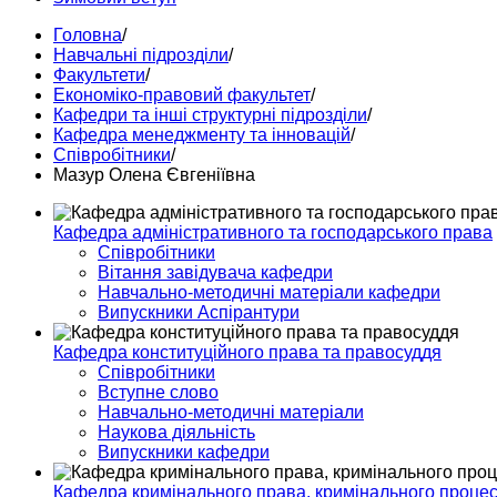
Головна
/
Навчальні підрозділи
/
Факультети
/
Економіко-правовий факультет
/
Кафедри та інші структурні підрозділи
/
Кафедра менеджменту та інновацій
/
Співробітники
/
Мазур Олена Євгеніївна
Кафедра адміністративного та господарського права
Співробітники
Вітання завідувача кафедри
Навчально-методичні матеріали кафедри
Випускники Аспірантури
Кафедра конституційного права та правосуддя
Співробітники
Вступне слово
Навчально-методичні матеріали
Наукова діяльність
Випускники кафедри
Кафедра кримінального права, кримінального процесу