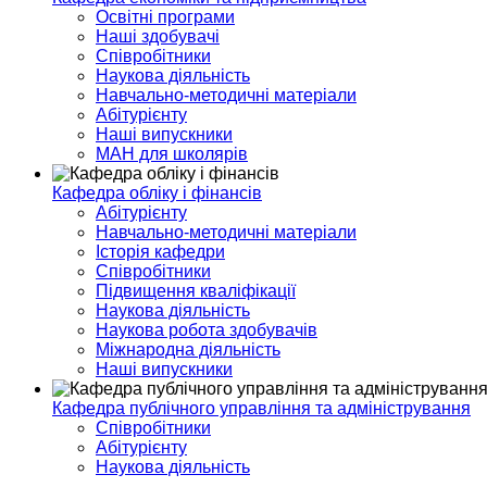
Освітні програми
Наші здобувачі
Співробітники
Наукова діяльність
Навчально-методичні матеріали
Абітурієнту
Наші випускники
МАН для школярів
Кафедра обліку і фінансів
Абітурієнту
Навчально-методичні матеріали
Історія кафедри
Співробітники
Підвищення кваліфікації
Наукова діяльність
Наукова робота здобувачів
Міжнародна діяльність
Наші випускники
Кафедра публічного управління та адміністрування
Співробітники
Абітурієнту
Наукова діяльність