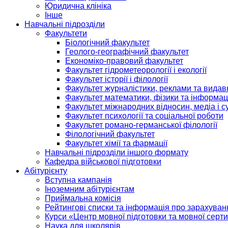
Юридична клініка
Інше
Навчальні підрозділи
Факультети
Біологічний факультет
Геолого-географічний факультет
Економіко-правовий факультет
Факультет гідрометеорології і екології
Факультет історії і філології
Факультет журналістики, реклами та видав
Факультет математики, фізики та інформац
Факультет міжнародних відносин, медіа і с
Факультет психології та соціальної роботи
Факультет романо-германської філології
Філологічний факультет
Факультет хімії та фармації
Навчальні підрозділи іншого формату
Кафедра військової підготовки
Абітурієнту
Вступна кампанія
Іноземним абітурієнтам
Приймальна комісія
Рейтингові списки та інформація про зарахуван
Курси «Центр мовної підготовки та мовної серти
Наука для школярів