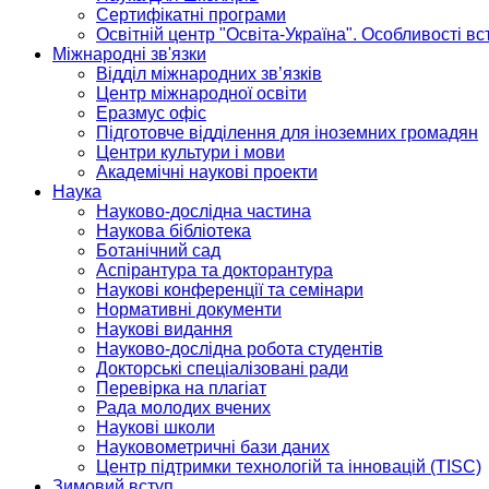
Сертифікатні програми
Освітній центр "Освіта-Україна". Особливості в
Міжнародні зв'язки
Відділ міжнародних зв’язків
Центр міжнародної освіти
Еразмус офіс
Підготовче відділення для іноземних громадян
Центри культури і мови
Академічні наукові проекти
Наука
Науково-дослідна частина
Наукова бібліотека
Ботанічний сад
Аспірантура та докторантура
Наукові конференції та семінари
Нормативні документи
Наукові видання
Науково-дослідна робота студентів
Докторські спеціалізовані ради
Перевірка на плагіат
Рада молодих вчених
Наукові школи
Науковометричні бази даних
Центр підтримки технологій та інновацій (TISC)
Зимовий вступ