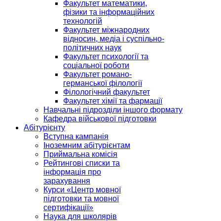
Факультет математики,
фізики та інформаційних
технологій
Факультет міжнародних
відносин, медіа і суспільно-
політичних наук
Факультет психології та
соціальної роботи
Факультет романо-
германської філології
Філологічний факультет
Факультет хімії та фармації
Навчальні підрозділи іншого формату
Кафедра військової підготовки
Абітурієнту
Вступна кампанія
Іноземним абітурієнтам
Приймальна комісія
Рейтингові списки та
інформація про
зарахування
Курси «Центр мовної
підготовки та мовної
сертифікації»
Наука для школярів