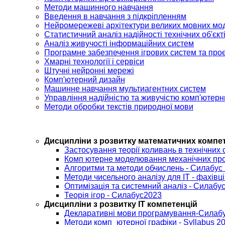
Методи машинного навчання
Введення в навчання з підкріпленням
Нейромережеві архітектури великих мовних мо
Статистичний аналіз надійності технічних об'єкт
Аналіз живучості інформаційних систем
Програмне забезпечення ігрових систем та проє
Хмарні технології і сервіси
Штучні нейронні мережі
Комп'ютерний дизайн
Машинне навчання мультиагентних систем
Управління надійністю та живучістю комп'ютер
Методи обробки текстів природної мови
Дисципліни з розвитку математичних компе
Застосування теорії коливань в технічних
Комп ютерне моделювання механічних про
Алгоритми та методи обчислень - Силабус
Методи чисельного аналізу для ІТ - фахівц
Оптимізація та системний аналіз - Силабу
Теорія ігор - Силабус2023
Дисципліни з розвитку ІТ компетенцій
Декларативні мови програмування-Силаб
Методи комп_ютерної графіки - Syllabus 2