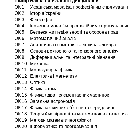
Шифр
Назва навчальної дисципліни
ОК 1
Українська мова (за професійним спрямуванн
ОК 2
Історія України
ОК 3
Філософія
ОК 4
Іноземна мова (за професійним спрямування
ОК 5.
Безпека життєдіяльності та охорона праці
ОК 6
Математичний аналіз
ОК 7
Аналітична геометрія та лінійна алгебра
ОК 8
Основи векторного та тензорного аналізу
ОК 9
Диференціальні та інтегральні рівняння
ОК 10
Механіка
ОК 11
Молекулярна фізика
ОК 12
Електрика і магнетизм
ОК 13
Оптика
ОК 14
Фізика атома
ОК 15
Фізика ядра і елементарних частинок
ОК 16
Загальна астрономія
ОК 17
Фізика космічних об`єктів та середовищ
ОК 18
Теорія ймовірності та математична статистик
ОК 19
Методи математичної фізики
ОК 20
Інформатика та програмування