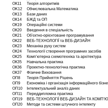
ОК11
Теорія алгоритмів
OK12
Обчислювальна Математика
ОК13
Бази даних
ОК14
БЖД та ОП
ОК19
Операційні системи
ОК20
Введення в спеціальність
ОК21
Об'єктно-орієнтоване програмування
ОК22
ВЕБ-ТЕХНОЛОГІЇ та ВЕБ-ДИЗАЙН
ОК23
Механіка руху систем
ОК24
Технології створення програмних засобів
ОК25
Комп’ютерна схемотехніка та архітектура
ОК35
Навчальна практика
ОК36
Проектно-технологічна практика
ОК37
Фізичне Виховання
ОП8
Теорія Прийняття Рішень
ОП9
Економіка і організація інформаційного бізн
ОП10
Інтелектуальний аналіз даних
ОП11
Переддипломна практика
ОП19
ВЕБ-ТЕХНОЛОГІЇ ВЕБ-ДИЗАЙН ТА КОМП’Ю
ОП20
Методи та системи штучного інтелекту