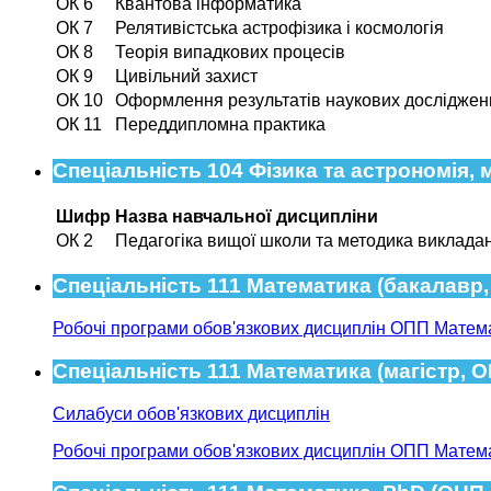
ОК 6
Квантова інформатика
ОК 7
Релятивістська астрофізика і космологія
ОК 8
Теорія випадкових процесів
ОК 9
Цивільний захист
ОК 10
Оформлення результатів наукових досліджен
ОК 11
Переддипломна практика
Спеціальність 104 Фізика та астрономія, 
Шифр
Назва навчальної дисципліни
ОК 2
Педагогіка вищої школи та методика викладан
Спеціальність 111 Математика (бакалавр
Робочі програми обов'язкових дисциплін ОПП Матема
Спеціальність 111 Математика (магістр, 
Силабуси обов'язкових дисциплін
Робочі програми обов'язкових дисциплін ОПП Математ