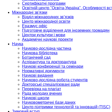
Сертифікатні програми
Освітній центр "Освіта-Україна". Особливості в
Міжнародні зв'язки
Відділ міжнародних зв’язків
Центр міжнародної освіти
Еразмус офіс
Підготовче відділення для іноземних громадян
Центри культури і мови
Академічні наукові проекти
Наука
Науково-дослідна частина
Наукова бібліотека
Ботанічний сад
Аспірантура та докторантура
Наукові конференції та семінари
Нормативні документи
Наукові видання
Науково-дослідна робота студентів
Докторські спеціалізовані ради
Перевірка на плагіат
Рада молодих вчених
Наукові школи
Науковометричні бази даних
Центр підтримки технологій та інновацій (TISC)
Зимовий вступ