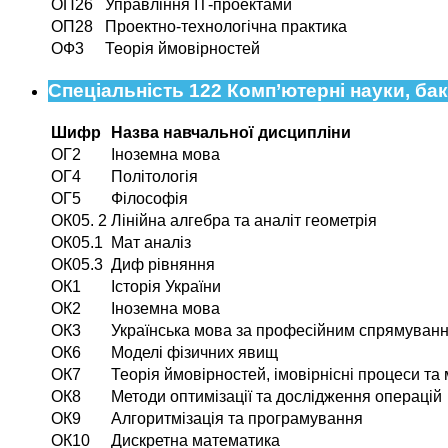
ОП26
Управління ІТ-проектами
ОП28
Проектно-технологічна практика
ОФ3
Теорія ймовірностей
Спеціальність 122 Комп’ютерні науки, бак
Шифр
Назва навчальної дисципліни
ОГ2
Іноземна мова
ОГ4
Політологія
ОГ5
Філософія
ОК05. 2
Лінійна алгебра та аналіт геометрія
ОК05.1
Мат аналіз
ОК05.3
Диф рівняння
ОК1
Історія України
ОК2
Іноземна мова
ОК3
Українська мова за професійним спрямуван
ОК6
Моделі фізичних явищ
ОК7
Теорія ймовірностей, імовірнісні процеси та 
ОК8
Методи оптимізації та дослідження операцій
ОК9
Алгоритмізація та програмування
ОК10
Дискретна математика