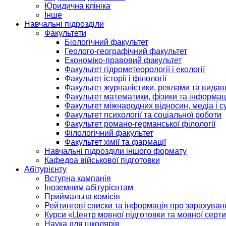
Юридична клініка
Інше
Навчальні підрозділи
Факультети
Біологічний факультет
Геолого-географічний факультет
Економіко-правовий факультет
Факультет гідрометеорології і екології
Факультет історії і філології
Факультет журналістики, реклами та видав
Факультет математики, фізики та інформац
Факультет міжнародних відносин, медіа і с
Факультет психології та соціальної роботи
Факультет романо-германської філології
Філологічний факультет
Факультет хімії та фармації
Навчальні підрозділи іншого формату
Кафедра військової підготовки
Абітурієнту
Вступна кампанія
Іноземним абітурієнтам
Приймальна комісія
Рейтингові списки та інформація про зарахуван
Курси «Центр мовної підготовки та мовної серти
Наука для школярів