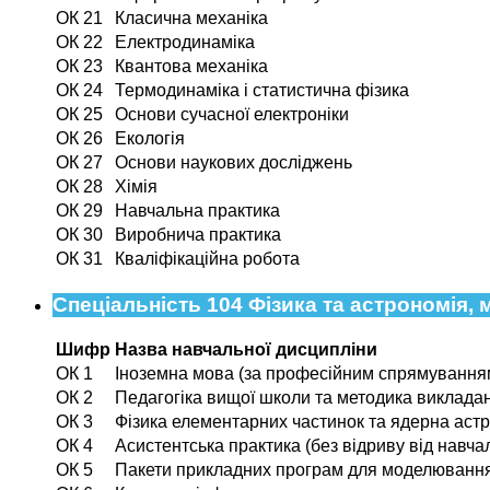
ОК 21
Класична механіка
ОК 22
Електродинаміка
ОК 23
Квантова механіка
ОК 24
Термодинаміка і статистична фізика
ОК 25
Основи сучасної електроніки
ОК 26
Екологія
ОК 27
Основи наукових досліджень
ОК 28
Хімія
ОК 29
Навчальна практика
ОК 30
Виробнича практика
ОК 31
Кваліфікаційна робота
Спеціальність 104 Фізика та астрономія, 
Шифр
Назва навчальної дисципліни
ОК 1
Іноземна мова (за професійним спрямування
ОК 2
Педагогіка вищої школи та методика викладан
ОК 3
Фізика елементарних частинок та ядерна аст
ОК 4
Асистентська практика (без відриву від навча
ОК 5
Пакети прикладних програм для моделювання 