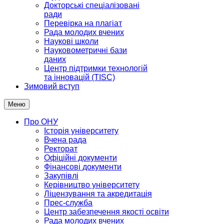
Докторські спеціалізовані
ради
Перевірка на плагіат
Рада молодих вчених
Наукові школи
Науковометричні бази
даних
Центр підтримки технологій
та інновацій (TISC)
Зимовий вступ
Меню
Про ОНУ
Історія університету
Вчена рада
Ректорат
Офіційні документи
Фінансові документи
Закупівлі
Керівництво університету
Ліцензування та акредитація
Прес-служба
Центр забезпечення якості освіти
Рада молодих вчених