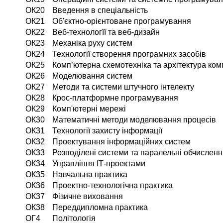
ОК20
Введення в спеціальність
ОК21
Об'єктно-орієнтоване програмування
ОК22
Веб-технологїї та веб-дизайн
ОК23
Механіка руху систем
ОК24
Технології створення програмних засобів
ОК25
Комп’ютерна схемотехніка та архітектура ком
ОК26
Моделювання систем
ОК27
Методи та системи штучного інтелекту
ОК28
Крос-платформне програмування
ОК29
Комп'ютерні мережі
ОК30
Математичні методи моделювання процесів
ОК31
Технології захисту інформації
ОК32
Проектування інформаційних систем
ОК33
Розподілені системи та паралельні обчислен
ОК34
Управління ІТ-проектами
ОК35
Навчальна практика
ОК36
Проектно-технологічна практика
ОК37
Фізичне виховання
ОК38
Переддипломна практика
ОГ4
Політологія