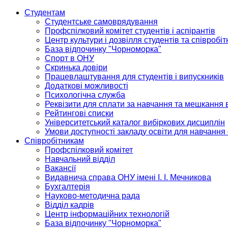
Студентам
Студентське самоврядування
Профспілковий комітет студентів і аспірантів
Центр культури і дозвілля студентів та співробіт
База відпочинку "Чорноморка"
Спорт в ОНУ
Скринька довіри
Працевлаштування для студентів і випускників
Додаткові можливості
Психологічна служба
Реквізити для сплати за навчання та мешкання 
Рейтингові списки
Університетський каталог вибіркових дисциплін
Умови доступності закладу освіти для навчання
Співробітникам
Профспілковий комітет
Навчальний відділ
Вакансії
Видавнича справа ОНУ імені І. І. Мечникова
Бухгалтерія
Науково-методична рада
Відділ кадрів
Центр інформаційних технологій
База відпочинку "Чорноморка"