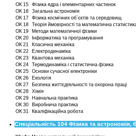
ОК 15
Фізика ядра і елементарних частинок
ОК 16
Загальна астрономія
ОК 17
Фізика космічних об`єктів та середовищ
ОК 18
Теорія ймовірності та математична статистик
ОК 19
Методи математичної фізики
ОК 20
Інформатика та програмування
ОК 21
Класична механіка
ОК 22
Електродинаміка
ОК 23
Квантова механіка
ОК 24
Термодинаміка і статистична фізика
ОК 25
Основи сучасної електроніки
ОК 26
Екологія
ОК 27
Безпека життєдіяльності та охорона праці
ОК 28
Хімія
ОК 29
Навчальна практика
ОК 30
Виробнича практика
ОК 31
Кваліфікаційна робота
Спеціальність 104 Фізика та астрономія, 