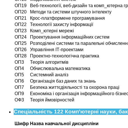
ОП19
Веб-технології, веб-дизайн та комп_ютерна г
ОП20
Методи та системи штучного інтелекту
ОП21
Крос-платформене програмування
ОП22
Технології захисту інформації
ОП23
Комп_ютерні мережі
ОП24
Проектування інформаційних систем
ОП25
Розподілені системи та паралельні обчислен
ОП26
Управління ІТ-проектами
ОП28
Проектно-технологічна практика
ОП3
Теорія алгоритмів
ОП4
Обчислювальна математика
ОП5
Системний аналіз
ОП6
Організація баз даних та знань
ОП7
Безпека життєдіяльності та охорона праці
ОП9
Економіка і організація інформаційного бізне
ОФ3
Теорія ймовірностей
Спеціальність 122 Комп’ютерні науки, ба
Шифр
Назва навчальної дисципліни