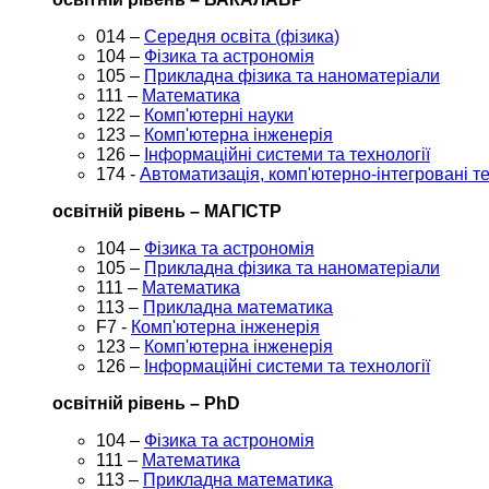
014 –
Середня освіта (фізика)
104 –
Фізика та астрономія
105 –
Прикладна фізика та наноматеріали
111 –
Математика
122 –
Комп'ютерні науки
123 –
Комп'ютерна інженерія
126 –
Інформаційні системи та технології
174 -
Автоматизація, комп'ютерно-інтегровані те
освітній рівень – МАГІСТР
104 –
Фізика та астрономія
105 –
Прикладна фізика та наноматеріали
111 –
Математика
113 –
Прикладна математика
F7 -
Комп'ютерна інженерія
123 –
Комп'ютерна інженерія
126 –
Інформаційні системи та технології
освітній рівень – PhD
104 –
Фізика та астрономія
111 –
Математика
113 –
Прикладна математика