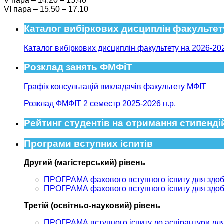
V пара – 14.20 – 15.40
VI пара – 15.50 – 17.10
Каталог вибіркових дисциплін факультет
Каталог вибіркових дисциплін факультету на 2026-202
Розклад занять ФМФіТ
Графік консультацій викладачів факультету МФІТ
Розклад ФМФІТ 2 семестр 2025-2026 н.р.
Рейтинг студентів на отримання стипенді
Програми вступних іспитів
Другий (магістерський) рівень
ПРОГРАМА фахового вступного іспиту для здобутт
ПРОГРАМА фахового вступного іспиту для здобут
Третій
(
освітньо-науковий
) рівень
ПРОГРАМА вступного іспиту до аспірантури для 