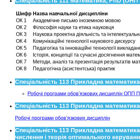
Спеціальність 111 Математика, PhD (ОНП
Шифр
Назва навчальної дисципліни
ОК 1
Академічне письмо іноземною мовою
ОК 2
Філософія науки та етика науковця
ОК 3
Наукова проектна діяльність та інтелектуальн
ОК 4
Комунікаційні технології наукового дискурсу
ОК 5
Педагогіка та інноваційні технології викладан
ОК 6
Історія, концепції та сучасні досягнення мате
ОК 7
Методи, аналіз та презентація результатів м
ОК 8
Педагогічна (асистентська) практик
Спеціальність 113 Прикладна математика
Робочі програми обов'язкових дисциплін ОПП П
Спеціальність 113 Прикладна математика,
Робочі програми обов'язкових дисциплін
Спеціальність 113 Прикладна математика
числення і теорія оптимального керуванн