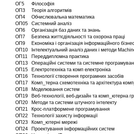
ОГ5
Філософія
ОП3
Теорія алгоритмів
ОП4
Обчислювальна математика
ОП05
Системний аналіз
ОП6
Організація баз даних та знань
ОП7
Безпека життєдіяльності та охорона праці
ОП9
Економіка і організація інформаційного бізне
ОП10
Інтелектуальний аналіз даних і методи Machin
ОП11
Переддипломна практика
ОП13
Операційні системи та системне програмува
ОП15
Електротехніка та комп електроніка
ОП16
Технології створення програмних засобів
ОП17
Комп_терна схемотехніка та архітектура ком
ОП18
Моделювання систем
ОП19
Веб-технології, веб-дизайн та комп_ютерна г
ОП20
Методи та системи штучного інтелекту
ОП21
Крос-платформене програмування
ОП22
Технології захисту інформації
ОП23
Комп_ютерні мережі
ОП24
Проектування інформаційних систем