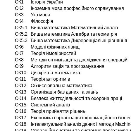
ОК1
Історія України
ОК2
Іноземна мова професійного спрямування
ОК3
Укр мова
ОК4
Філософія
ОК5.1
Вища математика Математичний аналіз
ОК5.2
Вища математика Алгебра та геометрія
ОК5.3
Вища математика Диференціальні рівняння
ОК6
Моделі фізичних явищ
ОК7
Теорія ймовірностей
ОК8
Методи оптимізації та дослідження операцій
ОК9
Алгоритмізація та програмування
ОК10
Дискретна математика
ОК11
Теорія алгоритмів
ОК12
Обчислювальна математика
ОК13
Організація баз даних та знань
ОК14
Безпека життєдіяльності та охорона праці
ОК15
Системний аналіз
ОК16
Теорія прийняття рішень
ОК17
Економіка і організація інформаційного бізне
ОК18
Інтелектуальний аналіз даних і методи Machin
ОК19
Операційні системи та системне програмува