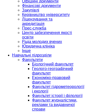
Офіційні документи
Фінансові документи
Закупівлі
Керівництво університету
Ліцензування та
акредитація
Прес-служба
Центр забезпечення якості
освіти
Рада молодих вчених
Юридична клініка
Інше
Навчальні підрозділи
Факультети
Біологічний факультет
Геолого-географічний
факультет
Економіко-правовий
факультет
Факультет гідрометеорології
і екології
Факультет історії і філології
Факультет журналістики,
реклами та видавничої
справи