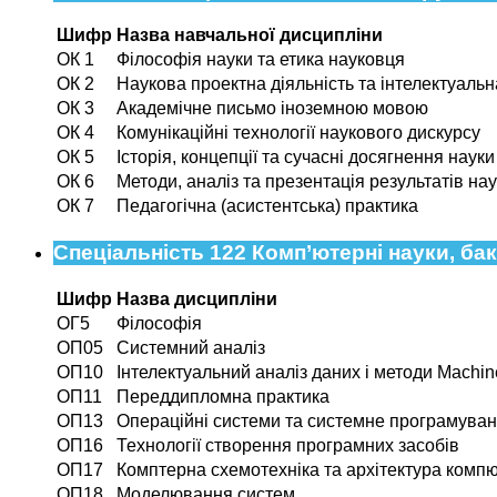
Шифр
Назва навчальної дисципліни
ОК 1
Філософія науки та етика науковця
ОК 2
Наукова проектна діяльність та інтелектуальн
ОК 3
Академічне письмо іноземною мовою
ОК 4
Комунікаційні технології наукового дискурсу
ОК 5
Історія, концепції та сучасні досягнення науки
ОК 6
Методи, аналіз та презентація результатів на
ОК 7
Педагогічна (асистентська) практика
Спеціальність 122 Комп’ютерні науки, бак
Шифр
Назва дисципліни
ОГ5
Філософія
ОП05
Системний аналіз
ОП10
Інтелектуальний аналіз даних і методи Machin
ОП11
Переддипломна практика
ОП13
Операційні системи та системне програмува
ОП16
Технології створення програмних засобів
ОП17
Комптерна схемотехніка та архітектура комп
ОП18
Моделювання систем