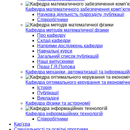
Кафедра математичного забезпечення комп’ют
Наукова діяльність підрозділу, публікації
Співробітники
Кафедра методів математичної фізики
Про кафедру
Склад кафедри
Напрями досліджень кафедри
Навчальні курси
Загальний список публікацій
Наші випускники
Праці Г.Я.Попова
Кафедра механіки, автоматизації та інформацій
Кафедра оптимального керування та економічно
Історія
Публікації
Викладачі
Кафедра фізики та астрономії
Кафедра інформаційних технологій
Спiвробiтники
Кар'єра
Спеціальності та освітні програми