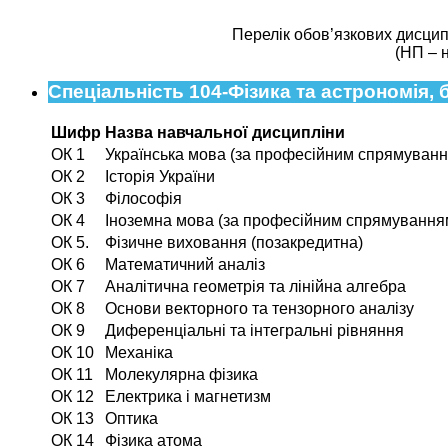
Перелік обов’язкових дисцип
(НП – 
Спеціальність 104-Фізика та астрономія, 
Шифр
Назва навчальної дисципліни
ОК 1
Українська мова (за професійним спрямуванн
ОК 2
Історія України
ОК 3
Філософія
ОК 4
Іноземна мова (за професійним спрямування
ОК 5.
Фізичне виховання (позакредитна)
ОК 6
Математичний аналіз
ОК 7
Аналітична геометрія та лінійна алгебра
ОК 8
Основи векторного та тензорного аналізу
ОК 9
Диференціальні та інтегральні рівняння
ОК 10
Механіка
ОК 11
Молекулярна фізика
ОК 12
Електрика і магнетизм
ОК 13
Оптика
ОК 14
Фізика атома