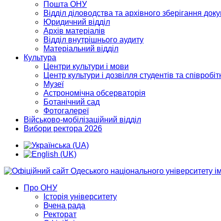
Пошта ОНУ
Відділ діловодства та архівного зберігання док
Юридичний відділ
Архів матеріалів
Відділ внутрішнього аудиту
Матеріальний відділ
Культура
Центри культури і мови
Центр культури і дозвілля студентів та співробіт
Музеї
Астрономічна обсерваторія
Ботанічний сад
Фотогалереї
Військово-мобілізаційний відділ
Вибори ректора 2026
Про ОНУ
Історія університету
Вчена рада
Ректорат