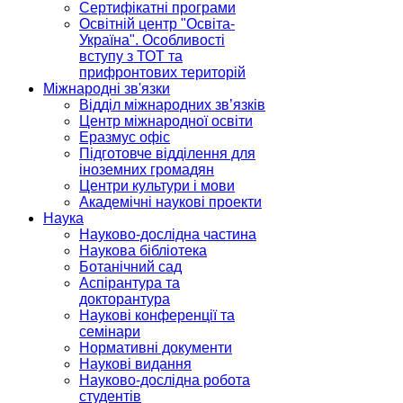
Сертифікатні програми
Освітній центр "Освіта-
Україна". Особливості
вступу з ТОТ та
прифронтових територій
Міжнародні зв'язки
Відділ міжнародних зв’язків
Центр міжнародної освіти
Еразмус офіс
Підготовче відділення для
іноземних громадян
Центри культури і мови
Академічні наукові проекти
Наука
Науково-дослідна частина
Наукова бібліотека
Ботанічний сад
Аспірантура та
докторантура
Наукові конференції та
семінари
Нормативні документи
Наукові видання
Науково-дослідна робота
студентів