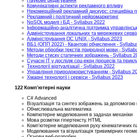
Наукове редагування
Комунікативні аспекти рекламного впливу
Некомерційний рекламний дискурс: специфіка по
Рекламний і політичний нейромаркетинг
NoSQL моделі і БД - Syllabus 2022
Інформаційно-аналітична підтримка управлінськ
Адміністрування локальних та мережевих сервіс
Адміністрування ОС UNIX - Syllabus 2023
ВБ1 (ОПП 2022) - Квантові обчислення - Syllabu
Методи обробки текстів природної мови - Syllab
Методи стиску статичних зображень - Syllabus 2
Сучасні IT у дослідж соц-екон процесів та прикл
Технології віртуалізації - Syllabus 2022
Управління природокористуванням - Syllabus 2
Хмарні технології і сервіси - Syllabus 2023
122 Комп’ютерні науки
С# Advanced
Візуалізація та синтез зображень за допомогою
Обчислювальна математика
Компютерне моделювання в задачах механіки
Мова розмітки гіпертексту. HTML
Комп'ютерне моделювання руху кінематичних п
Моделювання та візуалізація тривимірних геоме
Основи веб-розробки