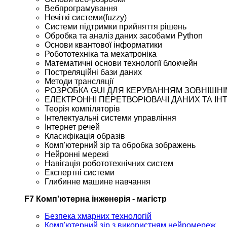
Вебпрограмування
Нечіткі системи(fuzzy)
Системи підтримки прийняття рішень
Обробка та аналіз даних засобами Python
Основи квантової інформатики
Робототехніка та мехатроніка
Математичні основи технології блокчейн
Постреляційні бази даних
Методи трансляції
РОЗРОБКА GUI ДЛЯ КЕРУВАННЯМ ЗОВНІШН
ЕЛЕКТРОННІ ПЕРЕТВОРЮВАЧІ ДАНИХ ТА І
Теорія компіляторів
Інтелектуальні системи управління
Інтернет речей
Класифікація образів
Комп'ютерний зір та обробка зображень
Нейронні мережі
Навігація робототехнічних систем
Експертні системи
Глибинне машине навчання
F7 Комп'ютерна інженерія - магістр
Безпека хмарних технологій
Комп'ютерний зір з використням нейромереж