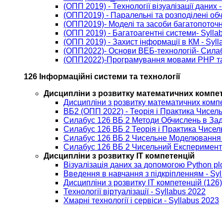
(ОПП 2019) - Технології візуалізації даних 
(ОПП2019) - Паралельні та розподілені об
(ОПП2019)- Моделі та засоби багатопоточн
(ОПП 2019) - Багатоагентні системи- Sylla
(ОПП 2019) - Захист інформації в КМ - Syl
(ОПП2022)- Основи ВЕБ-технологій- Сила
(ОПП2022)-Програмування мовами РНР та 
126 Інформаційні системи та технології
Дисципліни з розвитку математичних компе
Дисципліни з розвитку математичних компе
ВБ2 (ОПП 2022) - Теорія і Практика Чисел
Силабус 126 ВБ 2 Методи Обчислень в За
Силабус 126 ВБ 2 Теорія і Практика Чисе
Силабус 126 ВБ 2 Чисельне Моделювання 
Силабус 126 ВБ 2 Чисельний Експеримент 
Дисципліни з розвитку ІТ компетенцій
Візуалізація даних за допомогою Python plo
Введення в навчання з підкріпленням - Syl
Дисципліни з розвитку ІТ компетенцій (126)
Технології віртуалізації - Syllabus 2022
Хмарні технології і сервіси - Syllabus 2023