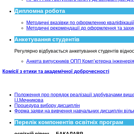
Дипломна робота
Методичні вказівки по оформленню кваліфікаційн
Методичні рекомендації до оформлення та захист
Анкетування студентів
Регулярно відбувається анкетування студентів відносн
Анкета випускників ОПП Комп’ютерна інженері
Комісії з етики та академічної доброчесності
Положення про порядок реалізації здобувачами вищої
І.І.Мечникова
Процедура вибору дисциплін
Форма заяви на вивчення навчальних дисциплін віль
Перелік компонентів освітніх програм
освітній рівень – БАКАЛАВР