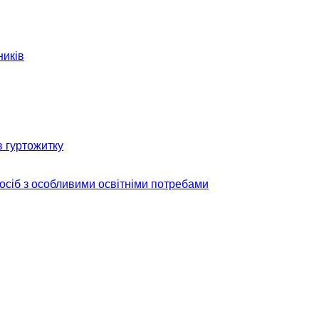
ників
в гуртожитку
 осіб з особливими освітніми потребами