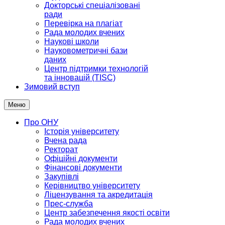
Докторські спеціалізовані
ради
Перевірка на плагіат
Рада молодих вчених
Наукові школи
Науковометричні бази
даних
Центр підтримки технологій
та інновацій (TISC)
Зимовий вступ
Меню
Про ОНУ
Історія університету
Вчена рада
Ректорат
Офіційні документи
Фінансові документи
Закупівлі
Керівництво університету
Ліцензування та акредитація
Прес-служба
Центр забезпечення якості освіти
Рада молодих вчених