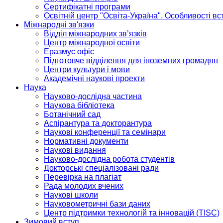
Сертифікатні програми
Освітній центр "Освіта-Україна". Особливості в
Міжнародні зв'язки
Відділ міжнародних зв’язків
Центр міжнародної освіти
Еразмус офіс
Підготовче відділення для іноземних громадян
Центри культури і мови
Академічні наукові проекти
Наука
Науково-дослідна частина
Наукова бібліотека
Ботанічний сад
Аспірантура та докторантура
Наукові конференції та семінари
Нормативні документи
Наукові видання
Науково-дослідна робота студентів
Докторські спеціалізовані ради
Перевірка на плагіат
Рада молодих вчених
Наукові школи
Науковометричні бази даних
Центр підтримки технологій та інновацій (TISC)
Зимовий вступ