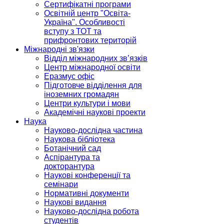
Сертифікатні програми
Освітній центр "Освіта-
Україна". Особливості
вступу з ТОТ та
прифронтових територій
Міжнародні зв'язки
Відділ міжнародних зв’язків
Центр міжнародної освіти
Еразмус офіс
Підготовче відділення для
іноземних громадян
Центри культури і мови
Академічні наукові проекти
Наука
Науково-дослідна частина
Наукова бібліотека
Ботанічний сад
Аспірантура та
докторантура
Наукові конференції та
семінари
Нормативні документи
Наукові видання
Науково-дослідна робота
студентів