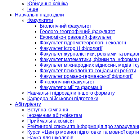
Юридична клініка
Інше
Навчальні підрозділи
Факультети
Біологічний факультет
Геолого-географічний факультет
Економіко-правовий факультет
Факультет гідрометеорології і екології
Факультет історії і філології
Факультет журналістики, реклами та видав
Факультет математики, фізики та інформац
Факультет міжнародних відносин, медіа і с
Факультет психології та соціальної роботи
Факультет романо-германської філології
Філологічний факультет
Факультет хімії та фармації
Навчальні підрозділи іншого формату
Кафедра військової підготовки
Абітурієнту
Вступна кампанія
Іноземним абітурієнтам
Приймальна комісія
Рейтингові списки та інформація про зарахуван
Курси «Центр мовної підготовки та мовної серти
Наука для школярів