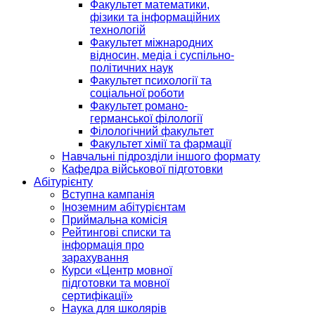
Факультет математики,
фізики та інформаційних
технологій
Факультет міжнародних
відносин, медіа і суспільно-
політичних наук
Факультет психології та
соціальної роботи
Факультет романо-
германської філології
Філологічний факультет
Факультет хімії та фармації
Навчальні підрозділи іншого формату
Кафедра військової підготовки
Абітурієнту
Вступна кампанія
Іноземним абітурієнтам
Приймальна комісія
Рейтингові списки та
інформація про
зарахування
Курси «Центр мовної
підготовки та мовної
сертифікації»
Наука для школярів