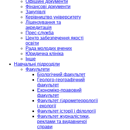
Офіційні документи
Фінансові документи
Закупівлі
Керівництво університету
Ліцензування та
акредитація
Прес-служба
Центр забезпечення якості
освіти
Рада молодих вчених
Юридична клініка
Інше
Навчальні підрозділи
Факультети
Біологічний факультет
Геолого-географічний
факультет
Економіко-правовий
факультет
Факультет гідрометеорології
і екології
Факультет історії і філології
Факультет журналістики,
реклами та видавничої
справи