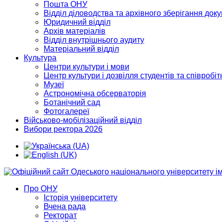
Пошта ОНУ
Відділ діловодства та архівного зберігання док
Юридичний відділ
Архів матеріалів
Відділ внутрішнього аудиту
Матеріальний відділ
Культура
Центри культури і мови
Центр культури і дозвілля студентів та співробіт
Музеї
Астрономічна обсерваторія
Ботанічний сад
Фотогалереї
Військово-мобілізаційний відділ
Вибори ректора 2026
Про ОНУ
Історія університету
Вчена рада
Ректорат