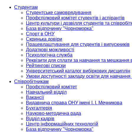
Студентам
Студентське самоврядування
Профспілковий комітет студентів і аспірантів
Центр культури і дозвілля студентів та співробіт
База відпочинку "Чорноморка"
Спорт в ОНУ
Скринька довіри
Працевлаштування для студентів і випускників
Додаткові можливості
Психологічна служба
Реквізити для сплати за навчання та мешкання 
Рейтингові списки
Університетський каталог вибіркових дисциплін
Умови доступності закладу освіти для навчання
Співробітникам
Профспілковий комітет
Навчальний відділ
Вакансії
Видавнича справа ОНУ імені І. І. Мечникова
Бухгалтерія
Науково-методична рада
Відділ кадрів
Центр інформаційних технологій
База відпочинку "Чорноморка"