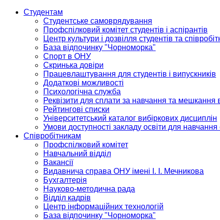
Студентам
Студентське самоврядування
Профспілковий комітет студентів і аспірантів
Центр культури і дозвілля студентів та співробіт
База відпочинку "Чорноморка"
Спорт в ОНУ
Скринька довіри
Працевлаштування для студентів і випускників
Додаткові можливості
Психологічна служба
Реквізити для сплати за навчання та мешкання 
Рейтингові списки
Університетський каталог вибіркових дисциплін
Умови доступності закладу освіти для навчання
Співробітникам
Профспілковий комітет
Навчальний відділ
Вакансії
Видавнича справа ОНУ імені І. І. Мечникова
Бухгалтерія
Науково-методична рада
Відділ кадрів
Центр інформаційних технологій
База відпочинку "Чорноморка"