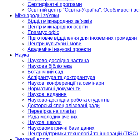
Сертифікатні програми
Освітній центр "Освіта-Україна". Особливості в
Міжнародні зв'язки
Відділ міжнародних зв’язків
Центр міжнародної освіти
Еразмус офіс
Підготовче відділення для іноземних громадян
Центри культури і мови
Академічні наукові проекти
Наука
Науково-дослідна частина
Наукова бібліотека
Ботанічний сад
Аспірантура та докторантура
Наукові конференції та семінари
Нормативні документи
Наукові видання
Науково-дослідна робота студентів
Докторські спеціалізовані ради
Перевірка на плагіат
Рада молодих вчених
Наукові школи
Науковометричні бази даних
Центр підтримки технологій та інновацій (TISC)
Зимовий вступ