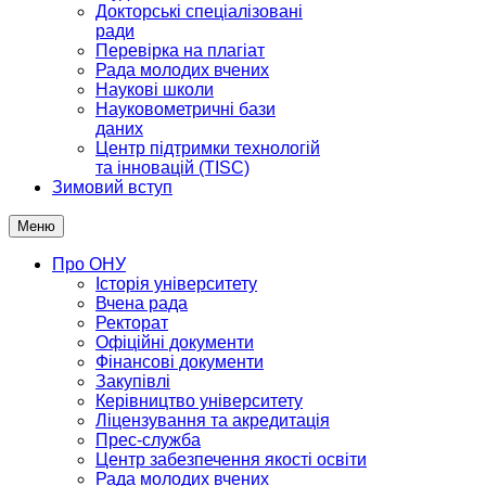
Докторські спеціалізовані
ради
Перевірка на плагіат
Рада молодих вчених
Наукові школи
Науковометричні бази
даних
Центр підтримки технологій
та інновацій (TISC)
Зимовий вступ
Меню
Про ОНУ
Історія університету
Вчена рада
Ректорат
Офіційні документи
Фінансові документи
Закупівлі
Керівництво університету
Ліцензування та акредитація
Прес-служба
Центр забезпечення якості освіти
Рада молодих вчених