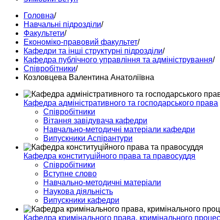
Головна
/
Навчальні підрозділи
/
Факультети
/
Економіко-правовий факультет
/
Кафедри та інші структурні підрозділи
/
Кафедра публічного управління та адміністрування
/
Співробітники
/
Козловцева Валентина Анатоліївна
Кафедра адміністративного та господарського права
Співробітники
Вітання завідувача кафедри
Навчально-методичні матеріали кафедри
Випускники Аспірантури
Кафедра конституційного права та правосуддя
Співробітники
Вступне слово
Навчально-методичні матеріали
Наукова діяльність
Випускники кафедри
Кафедра кримінального права, кримінального процесу