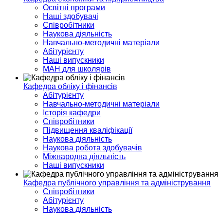
Освітні програми
Наші здобувачі
Співробітники
Наукова діяльність
Навчально-методичні матеріали
Абітурієнту
Наші випускники
МАН для школярів
Кафедра обліку і фінансів
Абітурієнту
Навчально-методичні матеріали
Історія кафедри
Співробітники
Підвищення кваліфікації
Наукова діяльність
Наукова робота здобувачів
Міжнародна діяльність
Наші випускники
Кафедра публічного управління та адміністрування
Співробітники
Абітурієнту
Наукова діяльність