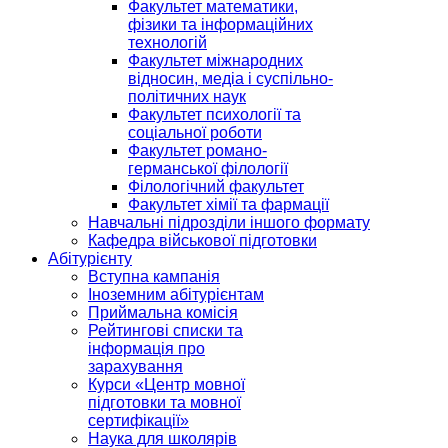
Факультет математики,
фізики та інформаційних
технологій
Факультет міжнародних
відносин, медіа і суспільно-
політичних наук
Факультет психології та
соціальної роботи
Факультет романо-
германської філології
Філологічний факультет
Факультет хімії та фармації
Навчальні підрозділи іншого формату
Кафедра військової підготовки
Абітурієнту
Вступна кампанія
Іноземним абітурієнтам
Приймальна комісія
Рейтингові списки та
інформація про
зарахування
Курси «Центр мовної
підготовки та мовної
сертифікації»
Наука для школярів