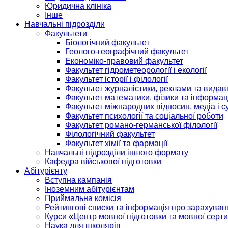
Юридична клініка
Інше
Навчальні підрозділи
Факультети
Біологічний факультет
Геолого-географічний факультет
Економіко-правовий факультет
Факультет гідрометеорології і екології
Факультет історії і філології
Факультет журналістики, реклами та видав
Факультет математики, фізики та інформац
Факультет міжнародних відносин, медіа і с
Факультет психології та соціальної роботи
Факультет романо-германської філології
Філологічний факультет
Факультет хімії та фармації
Навчальні підрозділи іншого формату
Кафедра військової підготовки
Абітурієнту
Вступна кампанія
Іноземним абітурієнтам
Приймальна комісія
Рейтингові списки та інформація про зарахуван
Курси «Центр мовної підготовки та мовної серти
Наука для школярів