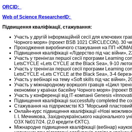
ORCID:
Web of Science ResearcherID:
Підвищення
кваліфікації, стажування:
Участь у другій інформаційній сесії для ключових гр
Чорного моря» (проект ВSB 1021 CIRCLECON). 30 че
Проходження виробничого стажування на ПП «ЮМАКС 
Підвищення кваліфікаціі «Лідерство під час війни», 
​​Участь у тренінгах першої сесії програми Learning c
LetsCYCLE «Lets CYCLE at the Black Sea», 9-10 лютог
​​Участь у тренінгах першої сесії програми Learning c
LetsCYCLE «Lets CYCLE at the Black Sea», 3-4 березн
​​Участь у вебінарі на тему «Soft skills під час війни
Участь у міжнародному воркшопі гравців «Цикл трені
економіки у країнах басейну Чорного моря» (проект 
Участь у конференціі від ІТ-компаніі Genesis «Innovat
Підвищення кваліфікаціі successfully completed the c
​​Стажування на підприємстві КЗ "Морський пластовий 
​​Онлайн-курс підвищення кваліфікації «Нові можливо
І. І. Мечникова, Західноукраїнського національного у
ОЗХ №017/24. (2,0 кредити ЄКТС).​
​​Міжнародне підвищення кваліфікації (вебінар) наук