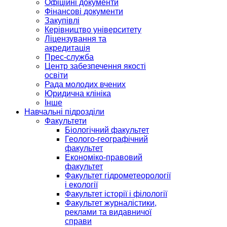
Офіційні документи
Фінансові документи
Закупівлі
Керівництво університету
Ліцензування та
акредитація
Прес-служба
Центр забезпечення якості
освіти
Рада молодих вчених
Юридична клініка
Інше
Навчальні підрозділи
Факультети
Біологічний факультет
Геолого-географічний
факультет
Економіко-правовий
факультет
Факультет гідрометеорології
і екології
Факультет історії і філології
Факультет журналістики,
реклами та видавничої
справи