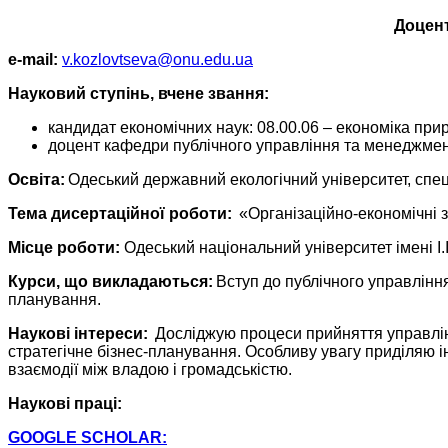
Доцент
e-mail:
v.kozlovtseva@onu.edu.ua
Науковий ступінь, вчене звання:
кандидат економічних наук: 08.00.06 – економіка пр
доцент кафедри публічного управління та менеджмент
Освіта:
Одеський державний екологічний університет, спеці
Тема дисертаційної роботи:
«Організаційно-економічні 
Місце роботи:
Одеський національний університет імені І.
Курси, що викладаються:
Вступ до публічного управлінн
планування.
Наукові інтереси:
Досліджую процеси прийняття управлінс
стратегічне бізнес-планування. Особливу увагу приділяю 
взаємодії між владою і громадськістю.
Наукові праці:
GOOGLE SCHOLAR: