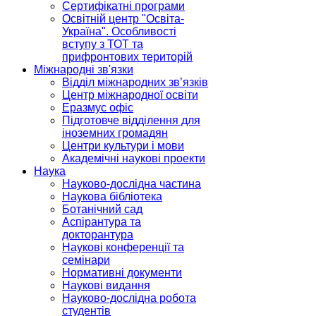
Сертифікатні програми
Освітній центр "Освіта-
Україна". Особливості
вступу з ТОТ та
прифронтових територій
Міжнародні зв'язки
Відділ міжнародних зв’язків
Центр міжнародної освіти
Еразмус офіс
Підготовче відділення для
іноземних громадян
Центри культури і мови
Академічні наукові проекти
Наука
Науково-дослідна частина
Наукова бібліотека
Ботанічний сад
Аспірантура та
докторантура
Наукові конференції та
семінари
Нормативні документи
Наукові видання
Науково-дослідна робота
студентів