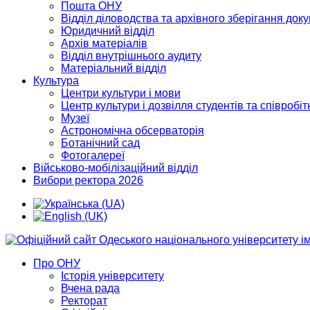
Пошта ОНУ
Відділ діловодства та архівного зберігання док
Юридичний відділ
Архів матеріалів
Відділ внутрішнього аудиту
Матеріальний відділ
Культура
Центри культури і мови
Центр культури і дозвілля студентів та співробіт
Музеї
Астрономічна обсерваторія
Ботанічний сад
Фотогалереї
Військово-мобілізаційний відділ
Вибори ректора 2026
Про ОНУ
Історія університету
Вчена рада
Ректорат