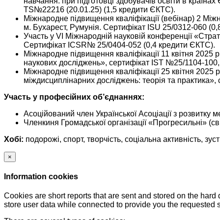
навчання: при підготовці здобувачів освіти в країнах
TS№22216 (20.01.25) (1,5 кредити ЄКТС).​
Міжнародне підвищення кваліфікації (вебінар) 2 Міжн
м. Бухарест, Румунія. Сертифікат ISU 25/0312-060 (0,
​​Участь у VI Міжнародній науковій конференції «Страт
Сертифікат ICSR№ 25/0404-052 (0,4 кредити ЄКТС).​
​​Міжнародне підвищення кваліфікації 11 квітня 2025
наукових досліджень», сертифікат IST №25/1104-100, 
​​Міжнародне підвищення кваліфікації 25 квітня 2025
міждисциплінарних досліджень: теорія та практика», 
Участь у професійних об’єднаннях:
​​Асоційований член Української Асоціації з розвитку м
​​Членкиня Громадської організації «Прогресильні» (сві
Хобі:
подорожі, спорт, творчість, соціальна активність, зуст
×
Information cookies
Cookies are short reports that are sent and stored on the hard
store user data while connected to provide you the requested