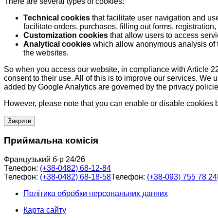
There are several types of cookies:
Technical cookies
that facilitate user navigation and us
facilitate orders, purchases, filling out forms, registration, 
Customization cookies
that allow users to access servi
Analytical cookies
which allow anonymous analysis of th
the websites.
So when you access our website, in compliance with Article 22
consent to their use. All of this is to improve our services. We
added by Google Analytics are governed by the privacy policie
However, please note that you can enable or disable cookies by
Закрити
Приймальна комісія
Французький б-р 24/26
Телефон:
(+38-0482) 68-12-84
Телефон:
(+38-0482) 68-18-58
Телефон:
(+38-093) 755 78 24
Політика обробки персональних данних
Карта сайту