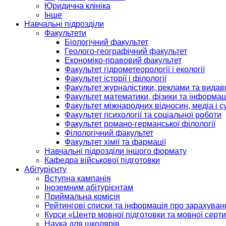
Юридична клініка
Інше
Навчальні підрозділи
Факультети
Біологічний факультет
Геолого-географічний факультет
Економіко-правовий факультет
Факультет гідрометеорології і екології
Факультет історії і філології
Факультет журналістики, реклами та видав
Факультет математики, фізики та інформац
Факультет міжнародних відносин, медіа і с
Факультет психології та соціальної роботи
Факультет романо-германської філології
Філологічний факультет
Факультет хімії та фармації
Навчальні підрозділи іншого формату
Кафедра військової підготовки
Абітурієнту
Вступна кампанія
Іноземним абітурієнтам
Приймальна комісія
Рейтингові списки та інформація про зарахуван
Курси «Центр мовної підготовки та мовної серти
Наука для школярів