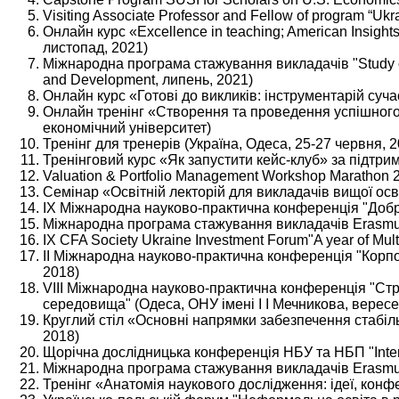
Visiting Associate Professor and Fellow of program “Ukr
Онлайн курс «Excellence in teaching; American Insight
листопад, 2021)
Міжнародна програма стажування викладачів "Study of Th
and Development, липень, 2021)
Онлайн курс «Готові до викликів: інструментарій суча
Онлайн тренінг «Створення та проведення успішного
економічний університет)
Тренінг для тренерів (Україна, Одеса, 25-27 червня, 202
Тренінговий курс «Як запустити кейс-клуб» за підтрим
Valuation & Portfolio Management Workshop Marathon 20
Семінар «Освітній лекторій для викладачів вищої осв
IX Міжнародна науково-практична конференція "Добробу
Міжнародна програма стажування викладачів Erasmus + S
IX CFA Society Ukraine Investment Forum"A year of Mult
II Міжнародна науково-практична конференція "Корпо
2018)
VIII Міжнародна науково-практична конференція "Стр
середовища" (Одеса, ОНУ імені І І Мечникова, вересе
Круглий стіл «Основні напрямки забезпечення стабільн
2018)
Щорічна дослідницька конференція НБУ та НБП "Interact
Міжнародна програма стажування викладачів Erasmus + S
Тренінг «Анатомія наукового дослідження: ідеї, конфер