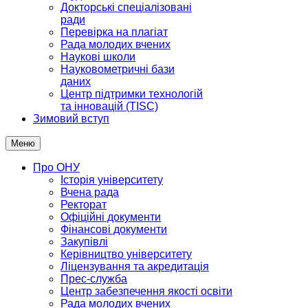
Докторські спеціалізовані
ради
Перевірка на плагіат
Рада молодих вчених
Наукові школи
Науковометричні бази
даних
Центр підтримки технологій
та інновацій (TISC)
Зимовий вступ
Меню
Про ОНУ
Історія університету
Вчена рада
Ректорат
Офіційні документи
Фінансові документи
Закупівлі
Керівництво університету
Ліцензування та акредитація
Прес-служба
Центр забезпечення якості освіти
Рада молодих вчених