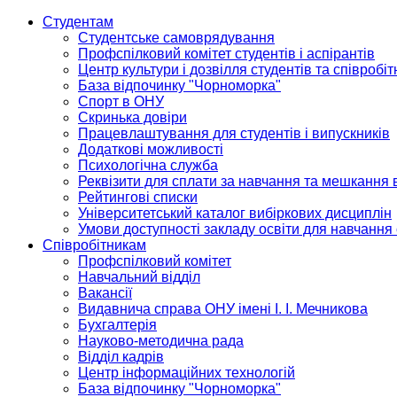
Студентам
Студентське самоврядування
Профспілковий комітет студентів і аспірантів
Центр культури і дозвілля студентів та співробіт
База відпочинку "Чорноморка"
Спорт в ОНУ
Скринька довіри
Працевлаштування для студентів і випускників
Додаткові можливості
Психологічна служба
Реквізити для сплати за навчання та мешкання 
Рейтингові списки
Університетський каталог вибіркових дисциплін
Умови доступності закладу освіти для навчання
Співробітникам
Профспілковий комітет
Навчальний відділ
Вакансії
Видавнича справа ОНУ імені І. І. Мечникова
Бухгалтерія
Науково-методична рада
Відділ кадрів
Центр інформаційних технологій
База відпочинку "Чорноморка"