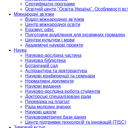
Сертифікатні програми
Освітній центр "Освіта-Україна". Особливості в
Міжнародні зв'язки
Відділ міжнародних зв’язків
Центр міжнародної освіти
Еразмус офіс
Підготовче відділення для іноземних громадян
Центри культури і мови
Академічні наукові проекти
Наука
Науково-дослідна частина
Наукова бібліотека
Ботанічний сад
Аспірантура та докторантура
Наукові конференції та семінари
Нормативні документи
Наукові видання
Науково-дослідна робота студентів
Докторські спеціалізовані ради
Перевірка на плагіат
Рада молодих вчених
Наукові школи
Науковометричні бази даних
Центр підтримки технологій та інновацій (TISC)
Зимовий вступ