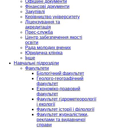
Офіційні документи
Фінансові документи
Закупівлі
Керівництво університету
Ліцензування та
акредитація
Прес-служба
Центр забезпечення якості
освіти
Рада молодих вчених
Юридична клініка
Інше
Навчальні підрозділи
Факультети
Біологічний факультет
Геолого-географічний
факультет
Економіко-правовий
факультет
Факультет гідрометеорології
і екології
Факультет історії і філології
Факультет журналістики,
реклами та видавничої
справи