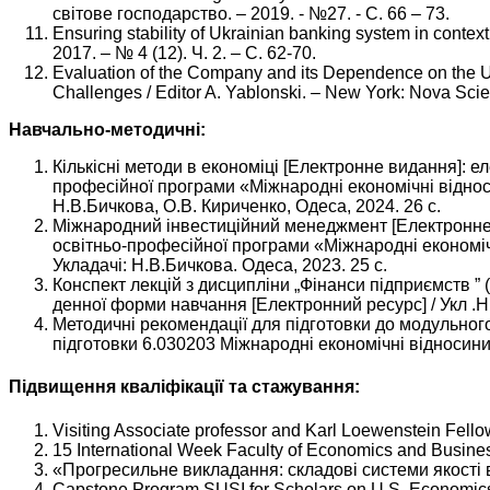
світове господарство. – 2019. - №27. - С. 66 – 73.
Ensuring stability of Ukrainian banking system in context
2017. – № 4 (12). Ч. 2. – С. 62-70.
Evaluation of the Company and its Dependence on the Ukr
Challenges / Editor A. Yablonski. – New York: Nova Scien
Навчально-методичні:
Кількісні методи в економіці [Електронне видання]: е
професійної програми «Міжнародні економічні відноси
Н.В.Бичкова, О.В. Кириченко, Одеса, 2024. 26 с.
Міжнародний інвестиційний менеджмент [Електронне ви
освітньо-професійної програми «Міжнародні економічн
Укладачі: Н.В.Бичкова. Одеса, 2023. 25 с.
Конспект лекцій з дисципліни „Фінанси підприємств ” 
денної форми навчання [Електронний ресурс] / Укл .Н.В
Методичні рекомендації для підготовки до модульног
підготовки 6.030203 Міжнародні економічні відносини /
Підвищення кваліфікації та стажування:
Visiting Associate professor and Karl Loewenstein Fell
15 International Week Faculty of Economics and Busines
«Прогресильне викладання: складові системи якості в
Capstone Program SUSI for Scholars on U.S. Economics 