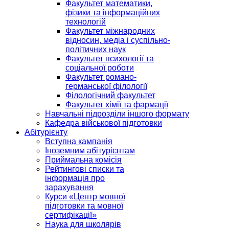
Факультет математики,
фізики та інформаційних
технологій
Факультет міжнародних
відносин, медіа і суспільно-
політичних наук
Факультет психології та
соціальної роботи
Факультет романо-
германської філології
Філологічний факультет
Факультет хімії та фармації
Навчальні підрозділи іншого формату
Кафедра військової підготовки
Абітурієнту
Вступна кампанія
Іноземним абітурієнтам
Приймальна комісія
Рейтингові списки та
інформація про
зарахування
Курси «Центр мовної
підготовки та мовної
сертифікації»
Наука для школярів