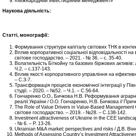
«Міжнародний інвестиційний менеджмент»
Наукова діяльність:
Статті, монографії:
Формування структури капіталу світових ТНК в контекс
Вплив корпоративної соціальної відповідальності на в
світове господарство. – 2021. - № 36. – c. 35-40.
Волатильність Біткойну та базових біржових активів: а
Ч.2. – с.137-143.
Вплив якості корпоративного управління на ефективніс
– С.3-7.
Трансформація процесів економічної інтеграції у Пів
студії. – 2020. – №52. – Ч.1. – С.56-64.
Гончаренко О.О., Бичкова Н.В. Реформування аграрно
реалії України / О.О. Гончаренко, Н.В. Бичкова // Прич
The Role of Value Drivers in Value-Based Management 
світове господарство. – 2019. - №28. – С.138-142.
Investment attractiveness of Ukraine in the CEE landsca
- № 6. – P. 13-26.
Ukrainian M&A market: perspectives and risks / Д.В. Він
Methods of Assessing Country’s Investment Attractiven