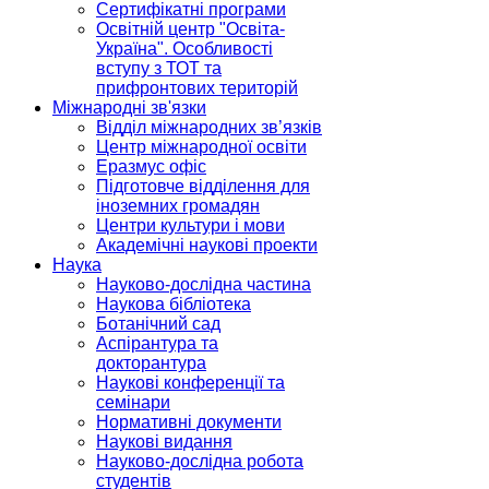
Сертифікатні програми
Освітній центр "Освіта-
Україна". Особливості
вступу з ТОТ та
прифронтових територій
Міжнародні зв'язки
Відділ міжнародних зв’язків
Центр міжнародної освіти
Еразмус офіс
Підготовче відділення для
іноземних громадян
Центри культури і мови
Академічні наукові проекти
Наука
Науково-дослідна частина
Наукова бібліотека
Ботанічний сад
Аспірантура та
докторантура
Наукові конференції та
семінари
Нормативні документи
Наукові видання
Науково-дослідна робота
студентів