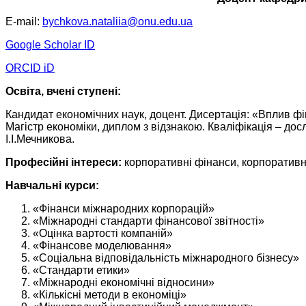
E-mail:
bychkova.nataliia@onu.edu.ua
Google Scholar ID
ORCID iD
Освіта, вчені ступені:
Кандидат економічних наук, доцент. Дисертація: «Вплив фі
Магістр економіки, диплом з відзнакою. Кваліфікація – досл
І.І.Мечникова.
Професійні інтереси:
корпоративні фінанси, корпоративне
Навчальні курси:
«Фінанси міжнародних корпорацій»
«Міжнародні стандарти фінансової звітності»
«Оцінка вартості компаній»
«Фінансове моделювання»
«Соціальна відповідальність міжнародного бізнесу»
«Стандарти етики»
«Міжнародні економічні відносини»
«Кількісні методи в економіці»