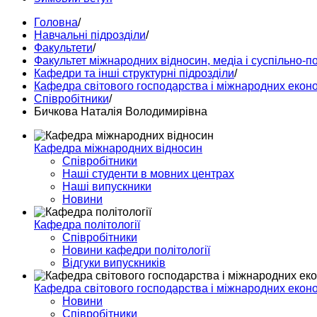
Головна
/
Навчальні підрозділи
/
Факультети
/
Факультет міжнародних відносин, медіа і суспільно-п
Кафедри та інші структурні підрозділи
/
Кафедра світового господарства і міжнародних екон
Співробітники
/
Бичкова Наталія Володимирівна
Кафедра міжнародних відносин
Співробітники
Наші студенти в мовних центрах
Наші випускники
Новини
Кафедра політології
Співробітники
Новини кафедри політології
Відгуки випускників
Кафедра світового господарства і міжнародних екон
Новини
Співробітники