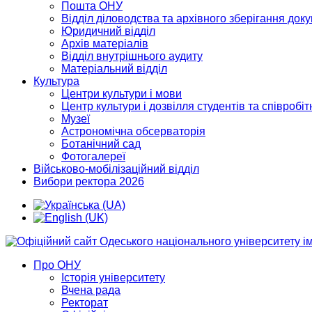
Пошта ОНУ
Відділ діловодства та архівного зберігання док
Юридичний відділ
Архів матеріалів
Відділ внутрішнього аудиту
Матеріальний відділ
Культура
Центри культури і мови
Центр культури і дозвілля студентів та співробіт
Музеї
Астрономічна обсерваторія
Ботанічний сад
Фотогалереї
Військово-мобілізаційний відділ
Вибори ректора 2026
Про ОНУ
Історія університету
Вчена рада
Ректорат