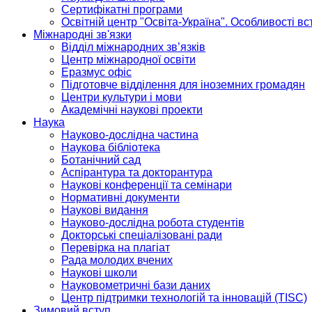
Сертифікатні програми
Освітній центр "Освіта-Україна". Особливості в
Міжнародні зв'язки
Відділ міжнародних зв’язків
Центр міжнародної освіти
Еразмус офіс
Підготовче відділення для іноземних громадян
Центри культури і мови
Академічні наукові проекти
Наука
Науково-дослідна частина
Наукова бібліотека
Ботанічний сад
Аспірантура та докторантура
Наукові конференції та семінари
Нормативні документи
Наукові видання
Науково-дослідна робота студентів
Докторські спеціалізовані ради
Перевірка на плагіат
Рада молодих вчених
Наукові школи
Науковометричні бази даних
Центр підтримки технологій та інновацій (TISC)
Зимовий вступ