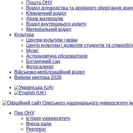
Пошта ОНУ
Відділ діловодства та архівного зберігання док
Юридичний відділ
Архів матеріалів
Відділ внутрішнього аудиту
Матеріальний відділ
Культура
Центри культури і мови
Центр культури і дозвілля студентів та співробіт
Музеї
Астрономічна обсерваторія
Ботанічний сад
Фотогалереї
Військово-мобілізаційний відділ
Вибори ректора 2026
Про ОНУ
Історія університету
Вчена рада
Ректорат