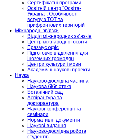
Сертифікатні програми
Освітній центр "Освіта-
Україна". Особливості
вступу з ТОТ та
прифронтових територій
Міжнародні зв'язки
Відділ міжнародних зв’язків
Центр міжнародної освіти
Еразмус офіс
Підготовче відділення для
іноземних громадян
Центри культури і мови
Академічні наукові проекти
Наука
Науково-дослідна частина
Наукова бібліотека
Ботанічний сад
Аспірантура та
докторантура
Наукові конференції та
семінари
Нормативні документи
Наукові видання
Науково-дослідна робота
студентів