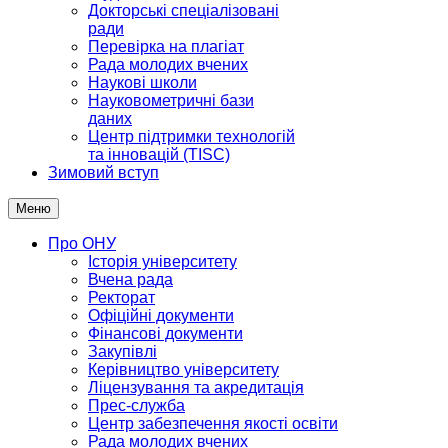
Докторські спеціалізовані
ради
Перевірка на плагіат
Рада молодих вчених
Наукові школи
Науковометричні бази
даних
Центр підтримки технологій
та інновацій (TISC)
Зимовий вступ
Меню
Про ОНУ
Історія університету
Вчена рада
Ректорат
Офіційні документи
Фінансові документи
Закупівлі
Керівництво університету
Ліцензування та акредитація
Прес-служба
Центр забезпечення якості освіти
Рада молодих вчених