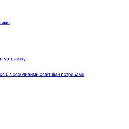
ників
в гуртожитку
 осіб з особливими освітніми потребами