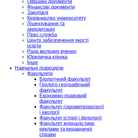
Офіційні документи
Фінансові документи
Закупівлі
Керівництво університету
Ліцензування та
акредитація
Прес-служба
Центр забезпечення якості
освіти
Рада молодих вчених
Юридична клініка
Інше
Навчальні підрозділи
Факультети
Біологічний факультет
Геолого-географічний
факультет
Економіко-правовий
факультет
Факультет гідрометеорології
і екології
Факультет історії і філології
Факультет журналістики,
реклами та видавничої
справи