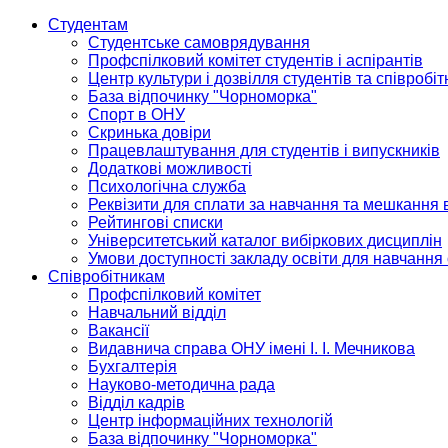
Студентам
Студентське самоврядування
Профспілковий комітет студентів і аспірантів
Центр культури і дозвілля студентів та співробіт
База відпочинку "Чорноморка"
Спорт в ОНУ
Скринька довіри
Працевлаштування для студентів і випускників
Додаткові можливості
Психологічна служба
Реквізити для сплати за навчання та мешкання 
Рейтингові списки
Університетський каталог вибіркових дисциплін
Умови доступності закладу освіти для навчання
Співробітникам
Профспілковий комітет
Навчальний відділ
Вакансії
Видавнича справа ОНУ імені І. І. Мечникова
Бухгалтерія
Науково-методична рада
Відділ кадрів
Центр інформаційних технологій
База відпочинку "Чорноморка"