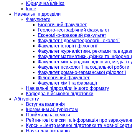
Юридична клініка
Інше
Навчальні підрозділи
Факультети
Біологічний факультет
Геолого-географічний факультет
Економіко-правовий факультет
Факультет гідрометеорології і екології
Факультет історії і філології
Факультет журналістики, реклами та видав
Факультет математики, фізики та інформац
Факультет міжнародних відносин, медіа і с
Факультет психології та соціальної роботи
Факультет романо-германської філології
Філологічний факультет
Факультет хімії та фармації
Навчальні підрозділи іншого формату
Кафедра військової підготовки
Абітурієнту
Вступна кампанія
Іноземним абітурієнтам
Приймальна комісія
Рейтингові списки та інформація про зарахуван
Курси «Центр мовної підготовки та мовної серти
Наука для школярів