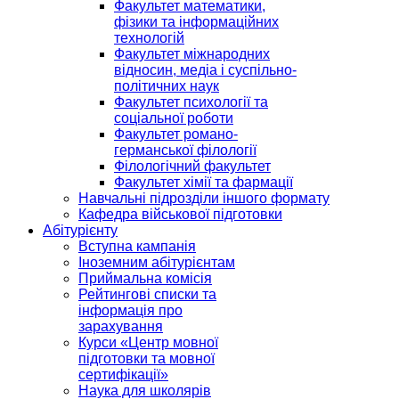
Факультет математики,
фізики та інформаційних
технологій
Факультет міжнародних
відносин, медіа і суспільно-
політичних наук
Факультет психології та
соціальної роботи
Факультет романо-
германської філології
Філологічний факультет
Факультет хімії та фармації
Навчальні підрозділи іншого формату
Кафедра військової підготовки
Абітурієнту
Вступна кампанія
Іноземним абітурієнтам
Приймальна комісія
Рейтингові списки та
інформація про
зарахування
Курси «Центр мовної
підготовки та мовної
сертифікації»
Наука для школярів