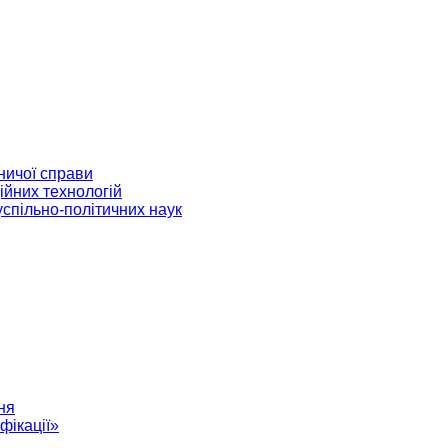
ничої справи
ійних технологій
успільно-політичних наук
ня
фікації»