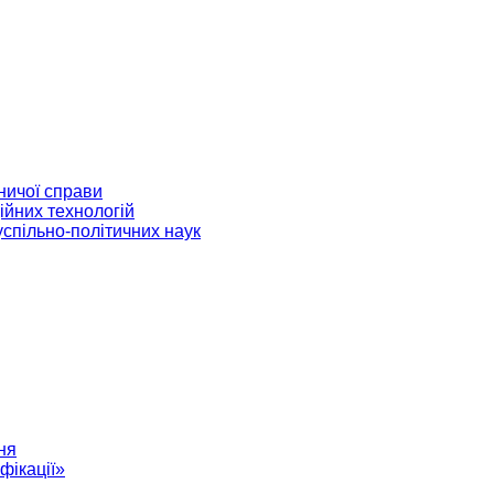
ничої справи
ійних технологій
успільно-політичних наук
ня
фікації»