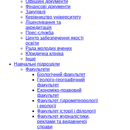
Офіційні документи
Фінансові документи
Закупівлі
Керівництво університету
Ліцензування та
акредитація
Прес-служба
Центр забезпечення якості
освіти
Рада молодих вчених
Юридична клініка
Інше
Навчальні підрозділи
Факультети
Біологічний факультет
Геолого-географічний
факультет
Економіко-правовий
факультет
Факультет гідрометеорології
і екології
Факультет історії і філології
Факультет журналістики,
реклами та видавничої
справи