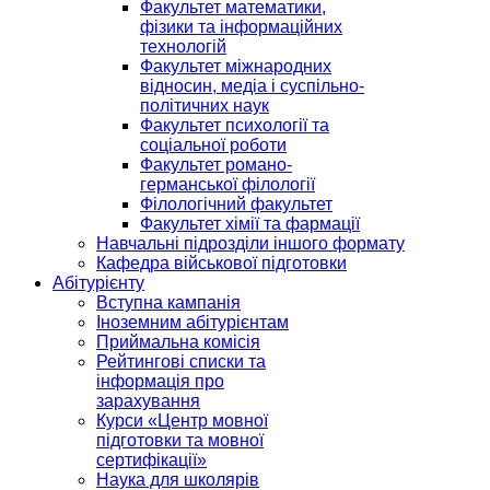
Факультет математики,
фізики та інформаційних
технологій
Факультет міжнародних
відносин, медіа і суспільно-
політичних наук
Факультет психології та
соціальної роботи
Факультет романо-
германської філології
Філологічний факультет
Факультет хімії та фармації
Навчальні підрозділи іншого формату
Кафедра військової підготовки
Абітурієнту
Вступна кампанія
Іноземним абітурієнтам
Приймальна комісія
Рейтингові списки та
інформація про
зарахування
Курси «Центр мовної
підготовки та мовної
сертифікації»
Наука для школярів