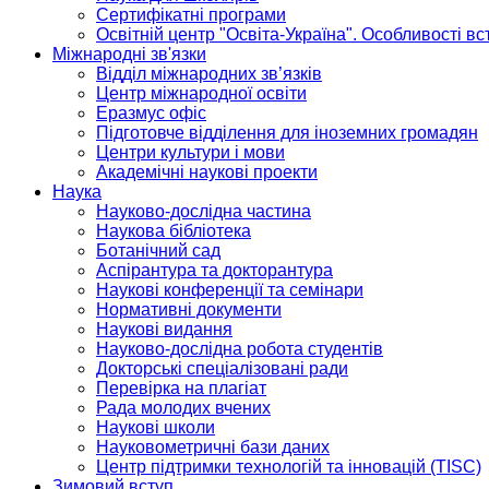
Сертифікатні програми
Освітній центр "Освіта-Україна". Особливості в
Міжнародні зв'язки
Відділ міжнародних зв’язків
Центр міжнародної освіти
Еразмус офіс
Підготовче відділення для іноземних громадян
Центри культури і мови
Академічні наукові проекти
Наука
Науково-дослідна частина
Наукова бібліотека
Ботанічний сад
Аспірантура та докторантура
Наукові конференції та семінари
Нормативні документи
Наукові видання
Науково-дослідна робота студентів
Докторські спеціалізовані ради
Перевірка на плагіат
Рада молодих вчених
Наукові школи
Науковометричні бази даних
Центр підтримки технологій та інновацій (TISC)
Зимовий вступ