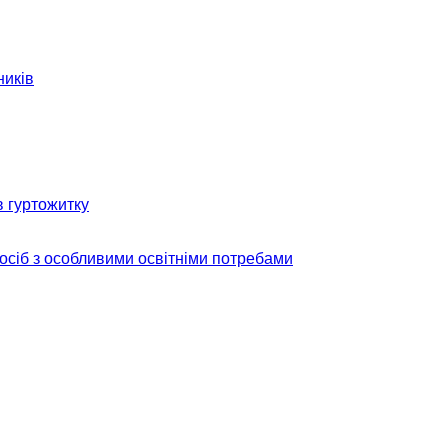
ників
в гуртожитку
 осіб з особливими освітніми потребами