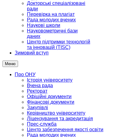
Докторські спеціалізовані
ради
Перевірка на плагіат
Рада молодих вчених
Наукові школи
Науковометричні бази
даних
Центр підтримки технологій
та інновацій (TISC)
Зимовий вступ
Меню
Про ОНУ
Історія університету
Вчена рада
Ректорат
Офіційні документи
Фінансові документи
Закупівлі
Керівництво університету
Ліцензування та акредитація
Прес-служба
Центр забезпечення якості освіти
Рада молодих вчених