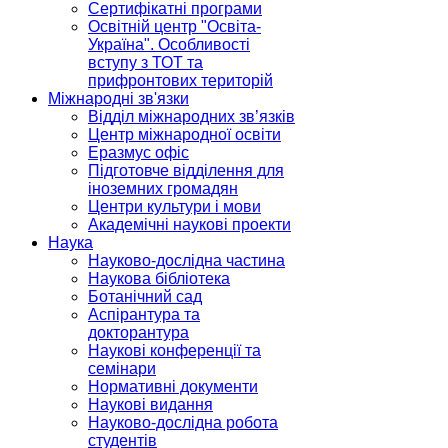
Сертифікатні програми
Освітній центр "Освіта-
Україна". Особливості
вступу з ТОТ та
прифронтових територій
Міжнародні зв'язки
Відділ міжнародних зв’язків
Центр міжнародної освіти
Еразмус офіс
Підготовче відділення для
іноземних громадян
Центри культури і мови
Академічні наукові проекти
Наука
Науково-дослідна частина
Наукова бібліотека
Ботанічний сад
Аспірантура та
докторантура
Наукові конференції та
семінари
Нормативні документи
Наукові видання
Науково-дослідна робота
студентів