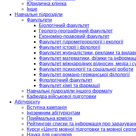
Юридична клініка
Інше
Навчальні підрозділи
Факультети
Біологічний факультет
Геолого-географічний факультет
Економіко-правовий факультет
Факультет гідрометеорології і екології
Факультет історії і філології
Факультет журналістики, реклами та видав
Факультет математики, фізики та інформац
Факультет міжнародних відносин, медіа і с
Факультет психології та соціальної роботи
Факультет романо-германської філології
Філологічний факультет
Факультет хімії та фармації
Навчальні підрозділи іншого формату
Кафедра військової підготовки
Абітурієнту
Вступна кампанія
Іноземним абітурієнтам
Приймальна комісія
Рейтингові списки та інформація про зарахуван
Курси «Центр мовної підготовки та мовної серти
Наука для школярів