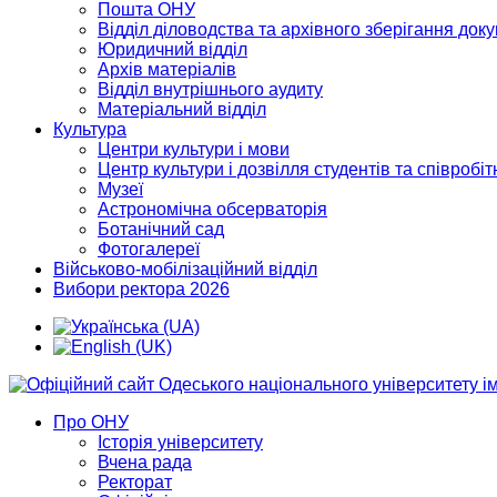
Пошта ОНУ
Відділ діловодства та архівного зберігання док
Юридичний відділ
Архів матеріалів
Відділ внутрішнього аудиту
Матеріальний відділ
Культура
Центри культури і мови
Центр культури і дозвілля студентів та співробіт
Музеї
Астрономічна обсерваторія
Ботанічний сад
Фотогалереї
Військово-мобілізаційний відділ
Вибори ректора 2026
Про ОНУ
Історія університету
Вчена рада
Ректорат