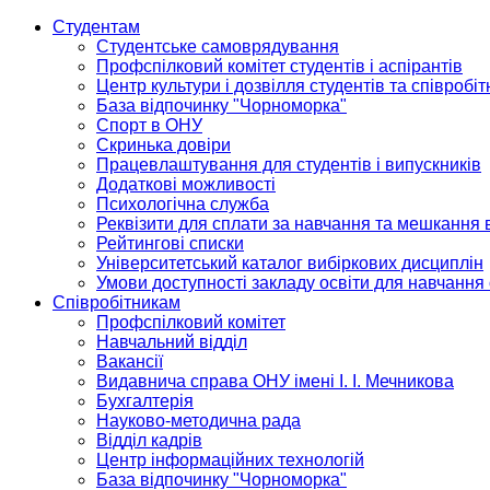
Студентам
Студентське самоврядування
Профспілковий комітет студентів і аспірантів
Центр культури і дозвілля студентів та співробіт
База відпочинку "Чорноморка"
Спорт в ОНУ
Скринька довіри
Працевлаштування для студентів і випускників
Додаткові можливості
Психологічна служба
Реквізити для сплати за навчання та мешкання 
Рейтингові списки
Університетський каталог вибіркових дисциплін
Умови доступності закладу освіти для навчання
Співробітникам
Профспілковий комітет
Навчальний відділ
Вакансії
Видавнича справа ОНУ імені І. І. Мечникова
Бухгалтерія
Науково-методична рада
Відділ кадрів
Центр інформаційних технологій
База відпочинку "Чорноморка"