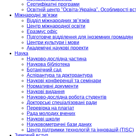
Сертифікатні програми
Освітній центр "Освіта-Україна". Особливості в
Міжнародні зв'язки
Відділ міжнародних зв’язків
Центр міжнародної освіти
Еразмус офіс
Підготовче відділення для іноземних громадян
Центри культури і мови
Академічні наукові проекти
Наука
Науково-дослідна частина
Наукова бібліотека
Ботанічний сад
Аспірантура та докторантура
Наукові конференції та семінари
Нормативні документи
Наукові видання
Науково-дослідна робота студентів
Докторські спеціалізовані ради
Перевірка на плагіат
Рада молодих вчених
Наукові школи
Науковометричні бази даних
Центр підтримки технологій та інновацій (TISC)
Зимовий вступ