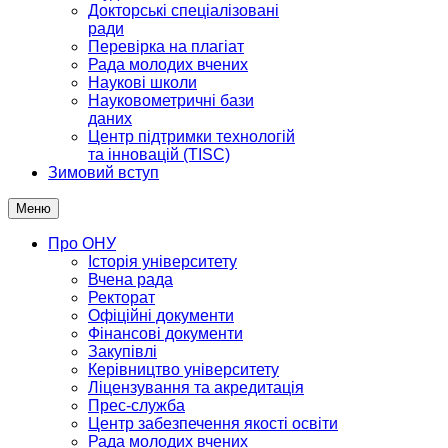
Докторські спеціалізовані
ради
Перевірка на плагіат
Рада молодих вчених
Наукові школи
Науковометричні бази
даних
Центр підтримки технологій
та інновацій (TISC)
Зимовий вступ
Меню
Про ОНУ
Історія університету
Вчена рада
Ректорат
Офіційні документи
Фінансові документи
Закупівлі
Керівництво університету
Ліцензування та акредитація
Прес-служба
Центр забезпечення якості освіти
Рада молодих вчених