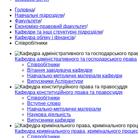
Головна
/
Навчальні підрозділи
/
Факультети
/
Економіко-правовий факультет
/
Кафедри та інші структурні підрозділи
/
Кафедра обліку і фінансів
/
Співробітники
Кафедра адміністративного та господарського права
Співробітники
Вітання завідувача кафедри
Навчально-методичні матеріали кафедри
Випускники Аспірантури
Кафедра конституційного права та правосуддя
Співробітники
Вступне слово
Навчально-методичні матеріали
Наукова діяльність
Випускники кафедри
Кафедра кримінального права, кримінального процесу
Співробітники