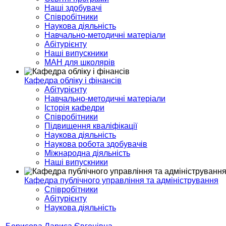
Наші здобувачі
Співробітники
Наукова діяльність
Навчально-методичні матеріали
Абітурієнту
Наші випускники
МАН для школярів
Кафедра обліку і фінансів
Абітурієнту
Навчально-методичні матеріали
Історія кафедри
Співробітники
Підвищення кваліфікації
Наукова діяльність
Наукова робота здобувачів
Міжнародна діяльність
Наші випускники
Кафедра публічного управління та адміністрування
Співробітники
Абітурієнту
Наукова діяльність