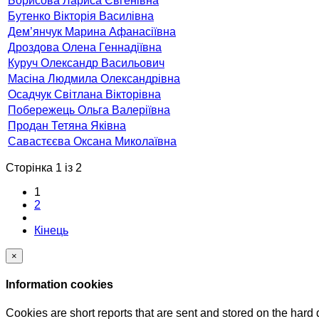
Борисова Лариса Євгенівна
Бутенко Вікторія Василівна
Дем’янчук Марина Афанасіївна
Дроздова Олена Геннадіївна
Куруч Олександр Васильович
Масіна Людмила Олександрівна
Осадчук Світлана Вікторівна
Побережець Ольга Валеріївна
Продан Тетяна Яківна
Савастєєва Оксана Миколаївна
Сторінка 1 із 2
1
2
Кінець
×
Information cookies
Cookies are short reports that are sent and stored on the hard