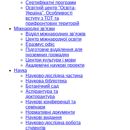
Сертифікатні програми
Освітній центр "Освіта-
Україна". Особливості
вступу з ТОТ та
прифронтових територій
Міжнародні зв'язки
Відділ міжнародних зв’язків
Центр міжнародної освіти
Еразмус офіс
Підготовче відділення для
іноземних громадян
Центри культури і мови
Академічні наукові проекти
Наука
Науково-дослідна частина
Наукова бібліотека
Ботанічний сад
Аспірантура та
докторантура
Наукові конференції та
семінари
Нормативні документи
Наукові видання
Науково-дослідна робота
студентів