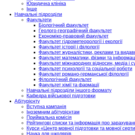
Юридична клініка
Інше
Навчальні підрозділи
Факультети
Біологічний факультет
Геолого-географічний факультет
Економіко-правовий факультет
Факультет гідрометеорології і екології
Факультет історії і філології
Факультет журналістики, реклами та видав
Факультет математики, фізики та інформац
Факультет міжнародних відносин, медіа і с
Факультет психології та соціальної роботи
Факультет романо-германської філології
Філологічний факультет
Факультет хімії та фармації
Навчальні підрозділи іншого формату
Кафедра військової підготовки
Абітурієнту
Вступна кампанія
Іноземним абітурієнтам
Приймальна комісія
Рейтингові списки та інформація про зарахуван
Курси «Центр мовної підготовки та мовної серти
Наука для школярів