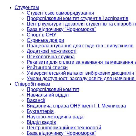
Студентам
Студентське самоврядування
Профспілковий комітет студентів і аспірантів
Центр культури і дозвілля студентів та співробіт
База відпочинку "Чорноморка"
Спорт в ОНУ
Скринька довіри
Працевлаштування для студентів і випускників
Додаткові можливості
Психологічна служба
Реквізити для сплати за навчання та мешкання 
Рейтингові списки
Університетський каталог вибіркових дисциплін
Умови доступності закладу освіти для навчання
Співробітникам
Профспілковий комітет
Навчальний відділ
Вакансії
Видавнича справа ОНУ імені І. І. Мечникова
Бухгалтерія
Науково-методична рада
Відділ кадрів
Центр інформаційних технологій
База відпочинку "Чорноморка"