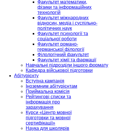
Факультет математики,
фізики та інформаційних
технологій
Факультет міжнародних
відносин, медіа і суспільно-
політичних наук
Факультет психології та
соціальної роботи
Факультет романо-
германської філології
Філологічний факультет
Факультет хімії та фармації
Навчальні підрозділи іншого формату
Кафедра військової підготовки
Абітурієнту
Вступна кампанія
Іноземним абітурієнтам
Приймальна комісія
Рейтингові списки та
інформація про
зарахування
Курси «Центр мовної
підготовки та мовної
сертифікації»
Наука для школярів