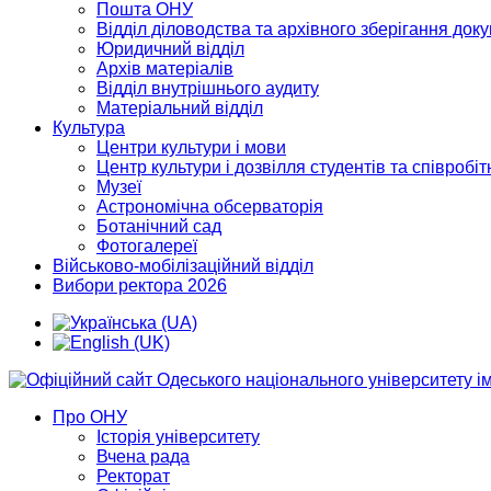
Пошта ОНУ
Відділ діловодства та архівного зберігання док
Юридичний відділ
Архів матеріалів
Відділ внутрішнього аудиту
Матеріальний відділ
Культура
Центри культури і мови
Центр культури і дозвілля студентів та співробіт
Музеї
Астрономічна обсерваторія
Ботанічний сад
Фотогалереї
Військово-мобілізаційний відділ
Вибори ректора 2026
Про ОНУ
Історія університету
Вчена рада
Ректорат