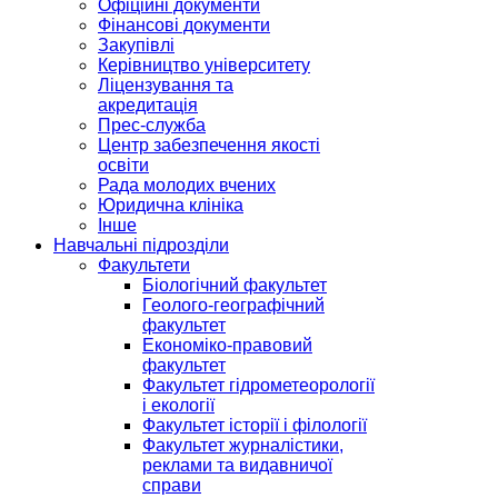
Офіційні документи
Фінансові документи
Закупівлі
Керівництво університету
Ліцензування та
акредитація
Прес-служба
Центр забезпечення якості
освіти
Рада молодих вчених
Юридична клініка
Інше
Навчальні підрозділи
Факультети
Біологічний факультет
Геолого-географічний
факультет
Економіко-правовий
факультет
Факультет гідрометеорології
і екології
Факультет історії і філології
Факультет журналістики,
реклами та видавничої
справи