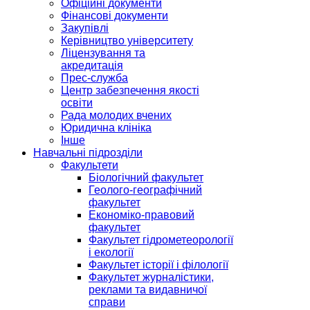
Офіційні документи
Фінансові документи
Закупівлі
Керівництво університету
Ліцензування та
акредитація
Прес-служба
Центр забезпечення якості
освіти
Рада молодих вчених
Юридична клініка
Інше
Навчальні підрозділи
Факультети
Біологічний факультет
Геолого-географічний
факультет
Економіко-правовий
факультет
Факультет гідрометеорології
і екології
Факультет історії і філології
Факультет журналістики,
реклами та видавничої
справи