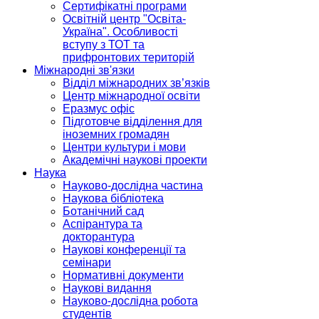
Сертифікатні програми
Освітній центр "Освіта-
Україна". Особливості
вступу з ТОТ та
прифронтових територій
Міжнародні зв'язки
Відділ міжнародних зв’язків
Центр міжнародної освіти
Еразмус офіс
Підготовче відділення для
іноземних громадян
Центри культури і мови
Академічні наукові проекти
Наука
Науково-дослідна частина
Наукова бібліотека
Ботанічний сад
Аспірантура та
докторантура
Наукові конференції та
семінари
Нормативні документи
Наукові видання
Науково-дослідна робота
студентів