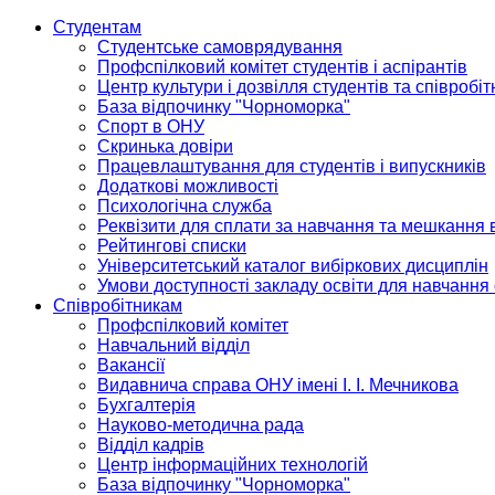
Студентам
Студентське самоврядування
Профспілковий комітет студентів і аспірантів
Центр культури і дозвілля студентів та співробіт
База відпочинку "Чорноморка"
Спорт в ОНУ
Скринька довіри
Працевлаштування для студентів і випускників
Додаткові можливості
Психологічна служба
Реквізити для сплати за навчання та мешкання 
Рейтингові списки
Університетський каталог вибіркових дисциплін
Умови доступності закладу освіти для навчання
Співробітникам
Профспілковий комітет
Навчальний відділ
Вакансії
Видавнича справа ОНУ імені І. І. Мечникова
Бухгалтерія
Науково-методична рада
Відділ кадрів
Центр інформаційних технологій
База відпочинку "Чорноморка"