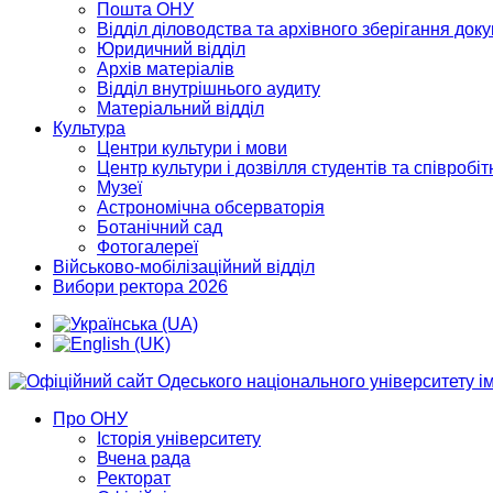
Пошта ОНУ
Відділ діловодства та архівного зберігання док
Юридичний відділ
Архів матеріалів
Відділ внутрішнього аудиту
Матеріальний відділ
Культура
Центри культури і мови
Центр культури і дозвілля студентів та співробіт
Музеї
Астрономічна обсерваторія
Ботанічний сад
Фотогалереї
Військово-мобілізаційний відділ
Вибори ректора 2026
Про ОНУ
Історія університету
Вчена рада
Ректорат