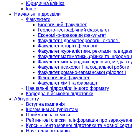
Юридична клініка
Інше
Навчальні підрозділи
Факультети
Біологічний факультет
Геолого-географічний факультет
Економіко-правовий факультет
Факультет гідрометеорології і екології
Факультет історії і філології
Факультет журналістики, реклами та видав
Факультет математики, фізики та інформац
Факультет міжнародних відносин, медіа і с
Факультет психології та соціальної роботи
Факультет романо-германської філології
Філологічний факультет
Факультет хімії та фармації
Навчальні підрозділи іншого формату
Кафедра військової підготовки
Абітурієнту
Вступна кампанія
Іноземним абітурієнтам
Приймальна комісія
Рейтингові списки та інформація про зарахуван
Курси «Центр мовної підготовки та мовної серти
Наука для школярів