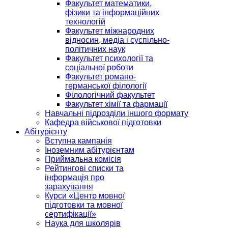
Факультет математики,
фізики та інформаційних
технологій
Факультет міжнародних
відносин, медіа і суспільно-
політичних наук
Факультет психології та
соціальної роботи
Факультет романо-
германської філології
Філологічний факультет
Факультет хімії та фармації
Навчальні підрозділи іншого формату
Кафедра військової підготовки
Абітурієнту
Вступна кампанія
Іноземним абітурієнтам
Приймальна комісія
Рейтингові списки та
інформація про
зарахування
Курси «Центр мовної
підготовки та мовної
сертифікації»
Наука для школярів