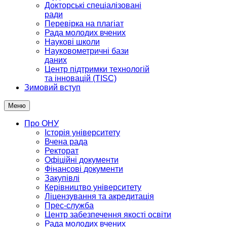
Докторські спеціалізовані
ради
Перевірка на плагіат
Рада молодих вчених
Наукові школи
Науковометричні бази
даних
Центр підтримки технологій
та інновацій (TISC)
Зимовий вступ
Меню
Про ОНУ
Історія університету
Вчена рада
Ректорат
Офіційні документи
Фінансові документи
Закупівлі
Керівництво університету
Ліцензування та акредитація
Прес-служба
Центр забезпечення якості освіти
Рада молодих вчених