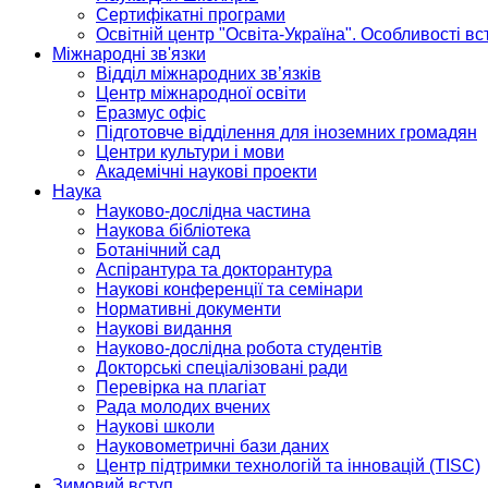
Сертифікатні програми
Освітній центр "Освіта-Україна". Особливості в
Міжнародні зв'язки
Відділ міжнародних зв’язків
Центр міжнародної освіти
Еразмус офіс
Підготовче відділення для іноземних громадян
Центри культури і мови
Академічні наукові проекти
Наука
Науково-дослідна частина
Наукова бібліотека
Ботанічний сад
Аспірантура та докторантура
Наукові конференції та семінари
Нормативні документи
Наукові видання
Науково-дослідна робота студентів
Докторські спеціалізовані ради
Перевірка на плагіат
Рада молодих вчених
Наукові школи
Науковометричні бази даних
Центр підтримки технологій та інновацій (TISC)
Зимовий вступ