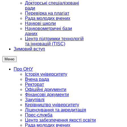
Докторські спеціалізовані
ради
Перевірка на плагіат
Рада молодих вчених
Наукові школи
Науковометричні бази
даних
Центр підтримки технологій
та інновацій (TISC)
Зимовий вступ
Меню
Про ОНУ
Історія університету
Вчена рада
Ректорат
Офіційні документи
Фінансові документи
Закупівлі
Керівництво університету
Ліцензування та акредитація
Прес-служба
Центр забезпечення якості освіти
Рада молодих вчених