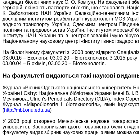
кандидат біологічних наук О. О. Ковтун). На факультеті зб
гербарій, які мають паспорти об’єктів, що становлять Націо
К. Заболотного НАН України, Селекційно-генетичним ін
дослідним інститутом реабілітації і курортології МОЗ Ук
водного транспорту України, Одеським центром Південно
політики та продовольства України, Інститутом морської 
інституту НАН України та в централізованій імуно-вірусо
Національному науковому центрі «Інститут виноградарства 
На біологічному факультеті з 2008 року відкрито Спеціаліз
03.00.16 – Екологія; 03.00.20 – Біотехнологія. З 2015 рок
03.00.04 – Біохімія, 03.00.20 – Біотехнологія.
На факультеті видаються такі наукові виданн
Журнал «Вісник Одеського національного університету. Бі
України і Світу: Національна бібліотека України імені В. І.
Мечникова, Ulrich's Periodicals Directory (США), Index Cop
Журнал «Мікробіологія і біотехнологія», який індексу
(
http://mbt.onu.edu.ua
)
У 2003 році створено Мечниківське наукове товариство с
університет. Засновниками цього товариства були студен
факультету видає збірник наукових праць, з яким можна озн