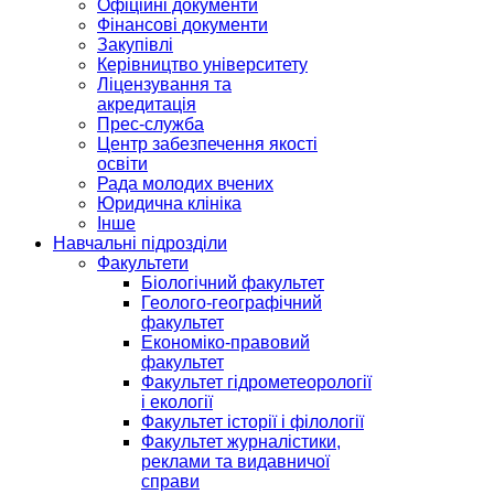
Офіційні документи
Фінансові документи
Закупівлі
Керівництво університету
Ліцензування та
акредитація
Прес-служба
Центр забезпечення якості
освіти
Рада молодих вчених
Юридична клініка
Інше
Навчальні підрозділи
Факультети
Біологічний факультет
Геолого-географічний
факультет
Економіко-правовий
факультет
Факультет гідрометеорології
і екології
Факультет історії і філології
Факультет журналістики,
реклами та видавничої
справи