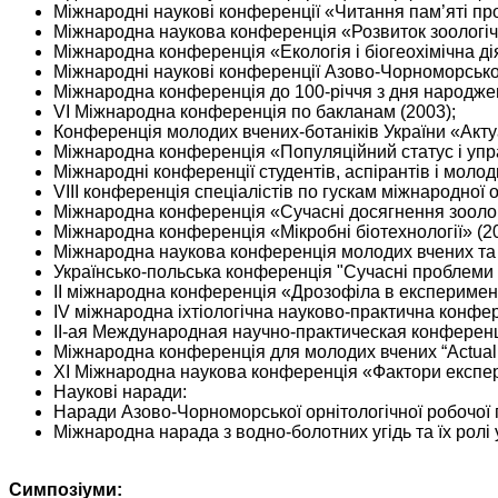
Міжнародні наукові конференції «Читання пам’яті про
Міжнародна наукова конференція «Розвиток зоологічни
Міжнародна конференція «Екологія і біогеохімічна дія
Міжнародні наукові конференції Азово-Чорноморськог
Міжнародна конференція до 100-річчя з дня народжен
VI Міжнародна конференція по бакланам (2003);
Конференція молодих вчених-ботаніків України «Актуал
Міжнародна конференція «Популяційний статус і упра
Міжнародні конференції студентів, аспірантів і молод
VIII конференція спеціалістів по гускам міжнародної ор
Міжнародна конференція «Сучасні досягнення зоологіч
Міжнародна конференція «Мікробні біотехнології» (20
Міжнародна наукова конференція молодих вчених та ст
Українсько-польська конференція "Сучасні проблеми м
ІІ міжнародна конференція «Дрозофіла в експериментал
IV міжнародна іхтіологічна науково-практична конфере
II-ая Международная научно-практическая конферен
Міжнародна конференція для молодих вчених “Actual pr
XI Міжнародна наукова конференція «Фактори експери
Наукові наради:
Наради Азово-Чорноморської орнітологічної робочої гр
Міжнародна нарада з водно-болотних угідь та їх ролі у
Симпозіуми: