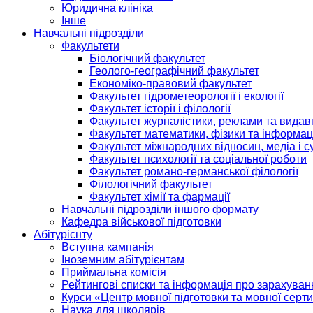
Юридична клініка
Інше
Навчальні підрозділи
Факультети
Біологічний факультет
Геолого-географічний факультет
Економіко-правовий факультет
Факультет гідрометеорології і екології
Факультет історії і філології
Факультет журналістики, реклами та видав
Факультет математики, фізики та інформац
Факультет міжнародних відносин, медіа і с
Факультет психології та соціальної роботи
Факультет романо-германської філології
Філологічний факультет
Факультет хімії та фармації
Навчальні підрозділи іншого формату
Кафедра військової підготовки
Абітурієнту
Вступна кампанія
Іноземним абітурієнтам
Приймальна комісія
Рейтингові списки та інформація про зарахуван
Курси «Центр мовної підготовки та мовної серти
Наука для школярів