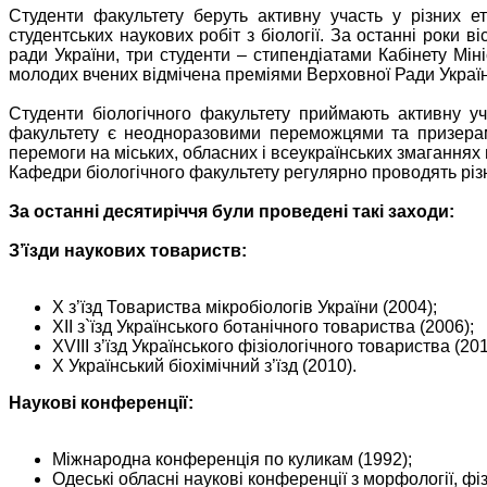
Студенти факультету беруть активну участь у різних ет
студентських наукових робіт з біології. За останні роки 
ради України, три студенти – стипендіатами Кабінету Міні
молодих вчених відмічена преміями Верховної Ради Украї
Студенти біологічного факультету приймають активну уч
факультету є неодноразовими переможцями та призерами 
перемоги на міських, обласних і всеукраїнських змагання
Кафедри біологічного факультету регулярно проводять різ
За останні десятиріччя були проведені такі заходи:
З’їзди наукових товариств:
Х з’їзд Товариства мікробіологів України (2004);
ХІІ з`їзд Українського ботанічного товариства (2006);
ХVІІІ з’їзд Українського фізіологічного товариства (201
Х Український біохімічний з’їзд (2010).
Наукові конференції:
Міжнародна конференція по куликам (1992);
Одеські обласні наукові конференції з морфології, фізі