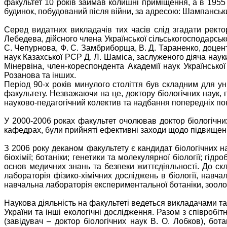
факультет 10 років займав колишні приміщення, а в 1955 
будинок, побудований після війни, за адресою: Шампанськи
Серед видатних викладачів тих часів слід згадати ректор
Лебедева, дійсного члена Української сільськогосподарської 
С. Чепурнова, Ф. С. Замбриборща, В. Д. Тараненко, доцента
наук Казахської РСР Д. Л. Шаміса, заслуженого діяча науки 
Мінервіна, член-кореспондента Академії наук Української
Розанова та інших.
Період 90-х років минулого століття був складним для ун
факультету. Незважаючи на це, доктору біологічних наук,
науково-педагогічний колектив та надбання попередніх пок
У 2000-2006 роках факультет очолював доктор біологічни
кафедрах, були прийняті ефективні заходи щодо підвищення 
З 2006 року деканом факультету є кандидат біологічних на
біохімії; ботаніки; генетики та молекулярної біології; гідроб
основ медичних знань та безпеки життєдіяльності. До скл
лабораторія фізико-хімічних досліджень в біології, навч
навчальна лабораторія експериментальної ботаніки, зооло
Наукова діяльність на факультеті ведеться викладачами та
України та інші екологічні дослідження. Разом з співроб
(завідувач – доктор біологічних наук В. О. Лобкoв), бот