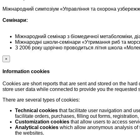
Міжнародний симпозіум «Управління та охорона узбережжя
Семінари:
Міжнародний семінар з біомедичної метаболоміки, діа
Міжнародні школи-семінари «Утримання риб та морськ
З 2006 року щорічно проводиться літня школа «Молеку
×
Information cookies
Cookies are short reports that are sent and stored on the hard
store user data while connected to provide you the requested
There are several types of cookies:
Technical cookies
that facilitate user navigation and us
facilitate orders, purchases, filling out forms, registration, 
Customization cookies
that allow users to access servi
Analytical cookies
which allow anonymous analysis of th
the websites.