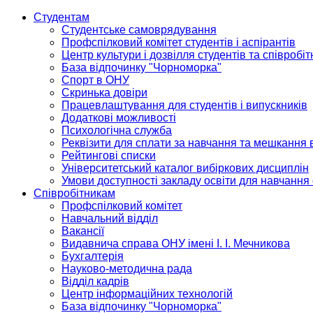
Студентам
Студентське самоврядування
Профспілковий комітет студентів і аспірантів
Центр культури і дозвілля студентів та співробіт
База відпочинку "Чорноморка"
Спорт в ОНУ
Скринька довіри
Працевлаштування для студентів і випускників
Додаткові можливості
Психологічна служба
Реквізити для сплати за навчання та мешкання 
Рейтингові списки
Університетський каталог вибіркових дисциплін
Умови доступності закладу освіти для навчання
Співробітникам
Профспілковий комітет
Навчальний відділ
Вакансії
Видавнича справа ОНУ імені І. І. Мечникова
Бухгалтерія
Науково-методична рада
Відділ кадрів
Центр інформаційних технологій
База відпочинку "Чорноморка"