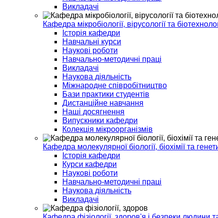
Викладачі
Кафедра мікробіології, вірусології та біотехнолог
Історія кафедри
Навчальні курси
Наукові роботи
Навчально-методичні праці
Викладачі
Наукова діяльність
Міжнародне співробітництво
Бази практики студентів
Дистанційне навчання
Наші досягнення
Випускники кафедри
Колекція мікроорганізмів
Кафедра молекулярної біології, біохімії та генет
Історія кафедри
Курси кафедри
Наукові роботи
Навчально-методичні праці
Наукова діяльність
Викладачі
Кафедра фізіології, здоров'я і безпеки людини т