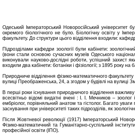
Одеський Імператорський Новоросійський університет бул
окремого біологічного не було. Біологічну освіту у Імп
факультету. До структури цього відділення входили: кафедра
Підрозділами кафедри зоології були кабінети: зоологічни
(вони стали основою сучасних музеїв Одеського націонал
виконували науково-дослідні роботи, успішний захист я
входили два кабінети: ботаніки і фізіології; з 1895 року на
Природниче відділення фізико-математичного факультету р
вулиці Преображенська, 24, а згодом у будівлі на вулиці 
В перші роки існування природничого відділення важливу 
всесвітньо відомі видатні вчені : І. І. Мечников – зоолог
ембріолог, порівняльний анатом та гістолог. Багато уваги
заснування при університеті таких підрозділів, як зоологіч
Після Жовтневої революції (1917) Імператорський Новоро
Фізико-математичний та Гуманітарно-суспільний інститути
професійної освіти (ІПО).