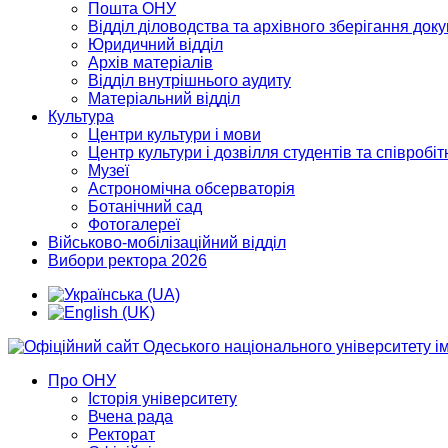
Пошта ОНУ
Відділ діловодства та архівного зберігання док
Юридичний відділ
Архів матеріалів
Відділ внутрішнього аудиту
Матеріальний відділ
Культура
Центри культури і мови
Центр культури і дозвілля студентів та співробіт
Музеї
Астрономічна обсерваторія
Ботанічний сад
Фотогалереї
Військово-мобілізаційний відділ
Вибори ректора 2026
Про ОНУ
Історія університету
Вчена рада
Ректорат