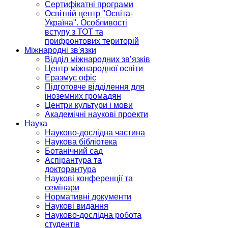
Сертифікатні програми
Освітній центр "Освіта-
Україна". Особливості
вступу з ТОТ та
прифронтових територій
Міжнародні зв'язки
Відділ міжнародних зв’язків
Центр міжнародної освіти
Еразмус офіс
Підготовче відділення для
іноземних громадян
Центри культури і мови
Академічні наукові проекти
Наука
Науково-дослідна частина
Наукова бібліотека
Ботанічний сад
Аспірантура та
докторантура
Наукові конференції та
семінари
Нормативні документи
Наукові видання
Науково-дослідна робота
студентів