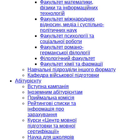
Факультет математики,
фізики та інформаційних
технологій
Факультет міжнародних
відносин, медіа і суспільно-
політичних наук
Факультет психології та
соціальної роботи
Факультет романо-
германської філології
Філологічний факультет
Факультет хімії та фармації
Навчальні підрозділи іншого формату
Кафедра військової підготовки
Абітурієнту
Вступна кампанія
Іноземним абітурієнтам
Приймальна комісія
Рейтингові списки та
інформація про
зарахування
Курси «Центр мовної
підготовки та мовної
сертифікації»
Наука для школярів