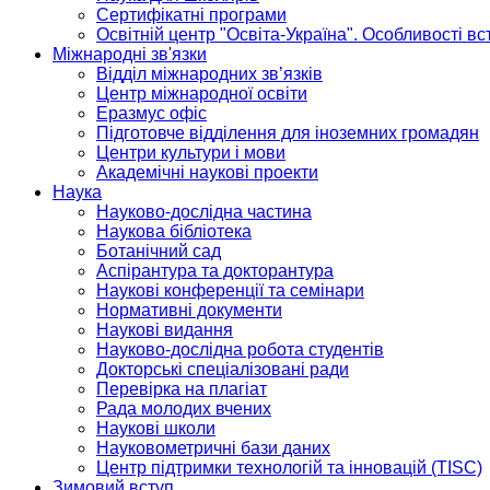
Сертифікатні програми
Освітній центр "Освіта-Україна". Особливості в
Міжнародні зв'язки
Відділ міжнародних зв’язків
Центр міжнародної освіти
Еразмус офіс
Підготовче відділення для іноземних громадян
Центри культури і мови
Академічні наукові проекти
Наука
Науково-дослідна частина
Наукова бібліотека
Ботанічний сад
Аспірантура та докторантура
Наукові конференції та семінари
Нормативні документи
Наукові видання
Науково-дослідна робота студентів
Докторські спеціалізовані ради
Перевірка на плагіат
Рада молодих вчених
Наукові школи
Науковометричні бази даних
Центр підтримки технологій та інновацій (TISC)
Зимовий вступ