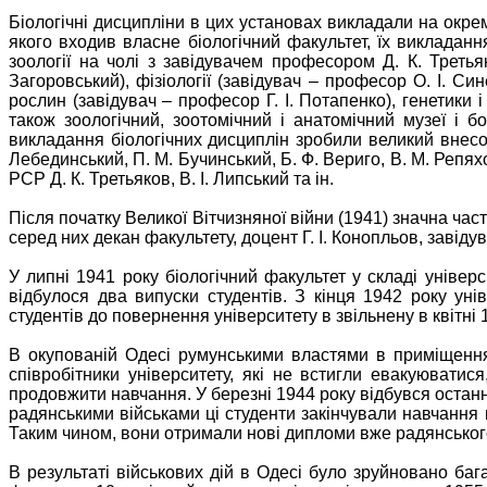
Біологічні дисципліни в цих установах викладали на окрем
якого входив власне біологічний факультет, їх викладанн
зоології на чолі з завідувачем професором Д. К. Третья
Загоровський), фізіології (завідувач – професор О. І. Си
рослин (завідувач – професор Г. І. Потапенко), генетики і
також зоологічний, зоотомічний і анатомічний музеї і 
викладання біологічних дисциплін зробили великий внесок
Лебединський, П. М. Бучинський, Б. Ф. Вериго, В. М. Репяхо
РСР Д. К. Третьяков, В. І. Липський та ін.
Після початку Великої Вітчизняної війни (1941) значна час
серед них декан факультету, доцент Г. І. Конопльов, завідув
У липні 1941 року біологічний факультет у складі уніве
відбулося два випуски студентів. З кінця 1942 року ун
студентів до повернення університету в звільнену в квітні
В окупованій Одесі румунськими властями в приміщеннях
співробітники університету, які не встигли евакуюватися
продовжити навчання. У березні 1944 року відбувся останн
радянськими військами ці студенти закінчували навчання 
Таким чином, вони отримали нові дипломи вже радянськог
В результаті військових дій в Одесі було зруйновано бага