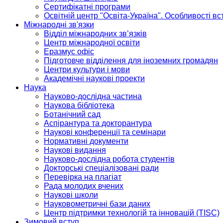
Сертифікатні програми
Освітній центр "Освіта-Україна". Особливості в
Міжнародні зв'язки
Відділ міжнародних зв’язків
Центр міжнародної освіти
Еразмус офіс
Підготовче відділення для іноземних громадян
Центри культури і мови
Академічні наукові проекти
Наука
Науково-дослідна частина
Наукова бібліотека
Ботанічний сад
Аспірантура та докторантура
Наукові конференції та семінари
Нормативні документи
Наукові видання
Науково-дослідна робота студентів
Докторські спеціалізовані ради
Перевірка на плагіат
Рада молодих вчених
Наукові школи
Науковометричні бази даних
Центр підтримки технологій та інновацій (TISC)
Зимовий вступ