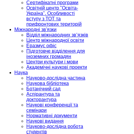
Сертифікатні програми
Освітній центр "Освіта-
Україна". Особливості
вступу з ТОТ та
прифронтових територій
Міжнародні зв'язки
Відділ міжнародних зв’язків
Центр міжнародної освіти
Еразмус офіс
Підготовче відділення для
іноземних громадян
Центри культури і мови
Академічні наукові проекти
Наука
Науково-дослідна частина
Наукова бібліотека
Ботанічний сад
Аспірантура та
докторантура
Наукові конференції та
семінари
Нормативні документи
Наукові видання
Науково-дослідна робота
студентів