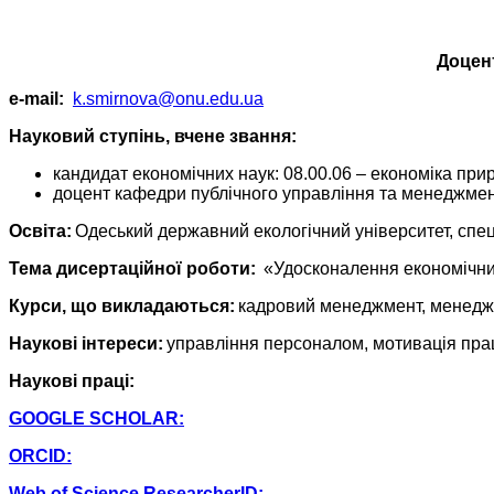
Доцент
e-mail:
k.smirnova@onu.edu.ua
Науковий ступінь, вчене звання:
кандидат економічних наук: 08.00.06 – економіка пр
доцент кафедри публічного управління та менеджмент
Освіта:
Одеський державний екологічний університет, спец
Тема дисертаційної роботи:
«Удосконалення економічних
Курси, що викладаються:
кадровий менеджмент, менеджм
Наукові інтереси:
управління персоналом, мотивація праці
Наукові праці:
GOOGLE SCHOLAR:
ORCID:
Web of Science ResearcherID: