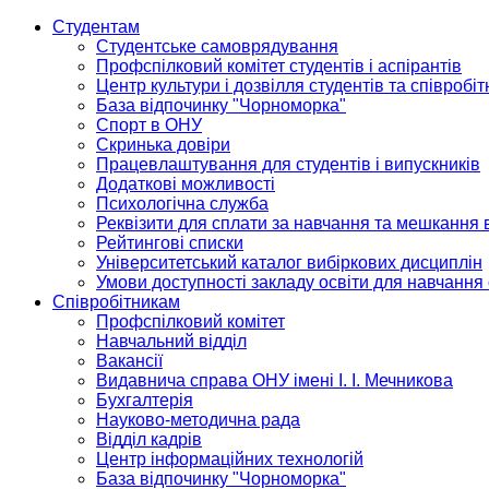
Студентам
Студентське самоврядування
Профспілковий комітет студентів і аспірантів
Центр культури і дозвілля студентів та співробіт
База відпочинку "Чорноморка"
Спорт в ОНУ
Скринька довіри
Працевлаштування для студентів і випускників
Додаткові можливості
Психологічна служба
Реквізити для сплати за навчання та мешкання 
Рейтингові списки
Університетський каталог вибіркових дисциплін
Умови доступності закладу освіти для навчання
Співробітникам
Профспілковий комітет
Навчальний відділ
Вакансії
Видавнича справа ОНУ імені І. І. Мечникова
Бухгалтерія
Науково-методична рада
Відділ кадрів
Центр інформаційних технологій
База відпочинку "Чорноморка"