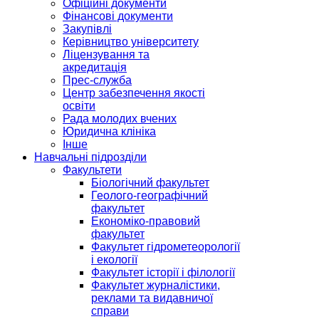
Офіційні документи
Фінансові документи
Закупівлі
Керівництво університету
Ліцензування та
акредитація
Прес-служба
Центр забезпечення якості
освіти
Рада молодих вчених
Юридична клініка
Інше
Навчальні підрозділи
Факультети
Біологічний факультет
Геолого-географічний
факультет
Економіко-правовий
факультет
Факультет гідрометеорології
і екології
Факультет історії і філології
Факультет журналістики,
реклами та видавничої
справи