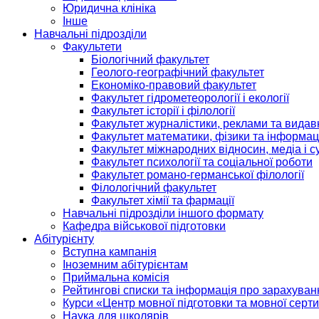
Юридична клініка
Інше
Навчальні підрозділи
Факультети
Біологічний факультет
Геолого-географічний факультет
Економіко-правовий факультет
Факультет гідрометеорології і екології
Факультет історії і філології
Факультет журналістики, реклами та видав
Факультет математики, фізики та інформац
Факультет міжнародних відносин, медіа і с
Факультет психології та соціальної роботи
Факультет романо-германської філології
Філологічний факультет
Факультет хімії та фармації
Навчальні підрозділи іншого формату
Кафедра військової підготовки
Абітурієнту
Вступна кампанія
Іноземним абітурієнтам
Приймальна комісія
Рейтингові списки та інформація про зарахуван
Курси «Центр мовної підготовки та мовної серти
Наука для школярів