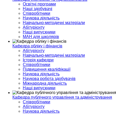
Освітні програми
Наші здобувачі
Співробітники
Наукова діяльність
Навчально-методичні матеріали
Абітурієнту
Наші випускники
МАН для школярів
Кафедра обліку і фінансів
Абітурієнту
Навчально-методичні матеріали
Історія кафедри
Співробітники
Підвищення кваліфікації
Наукова діяльність
Наукова робота здобувачів
Міжнародна діяльність
Наші випускники
Кафедра публічного управління та адміністрування
Співробітники
Абітурієнту
Наукова діяльність