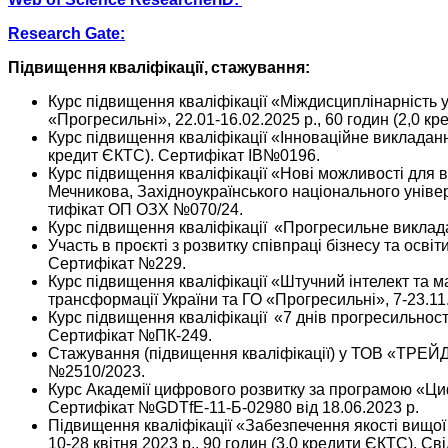
Research Gate:
Підвищення кваліфікації, стажування:
Курс підвищення кваліфікації «Міждисциплінарність у 
«Прогресильні», 22.01-16.02.2025 р., 60 годин (2,0 
​​Курс підвищення кваліфікації «Інноваційне викладан
кредит ЄКТС). Сертифікат ІВ№0196.​
Курс підвищення кваліфікації «Нові можливості для ви
Мечникова, Західноукраїнського національного універс
тифікат ОП ОЗХ №070/24.​
​​Курс підвищення кваліфікації «Прогресильне виклада
​​Участь в проєкті з розвитку співпраці бізнесу та ос
Сертифікат №229.​
Курс підвищення кваліфікації «Штучний інтелект та ма
трансформації України та ГО «Прогресильні», 7-23.11.
Курс підвищення кваліфікації «7 днів прогресильності
Сертифіка​т №ПК-249.​
Стажування (підвищення кваліфікації) у ТОВ «ТРЕЙД 
№2510/2023.​
Курс Академії цифрового розвитку за програмою «Цифро
Сертифікат №GDTfE-11-Б-02980 від 18.06.2023 р.​
Підвищення кваліфікації «Забезпечення якості вищої 
10-28 квітня 2023 р., 90 годин (3,0 кредити ЄКТС​). 