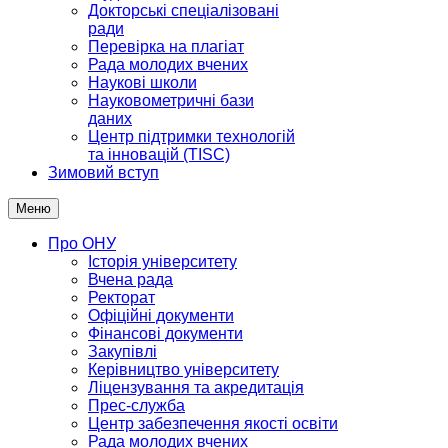
Докторські спеціалізовані
ради
Перевірка на плагіат
Рада молодих вчених
Наукові школи
Науковометричні бази
даних
Центр підтримки технологій
та інновацій (TISC)
Зимовий вступ
Меню
Про ОНУ
Історія університету
Вчена рада
Ректорат
Офіційні документи
Фінансові документи
Закупівлі
Керівництво університету
Ліцензування та акредитація
Прес-служба
Центр забезпечення якості освіти
Рада молодих вчених