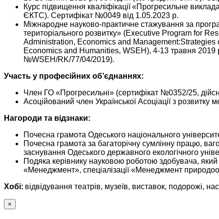
Курс підвищення кваліфікації «Прогресильне викладанн
ЄКТС​). Сертифікат №0049 від 1.05.2023 р.​
​​Міжнародне науково-практичне стажування за програм
територіального розвитку» (Executive Program for Resea
Administration, Economics and Management:Strategies o
Economics and Humanities, WSEH), 4-13 травня 2019 р., 
№WSEH/RK/77/04/2019).​
Участь у професійних об’єднаннях:
​​Член ГО «Прогресильні» (сертифікат №​0352/25, дійсн
​​Асоційований член Української Асоціації з розвитку м
Нагороди та відзнаки:
Почесна грамота Одеського національного університет
Почесна грамота за багаторічну сумлінну працю, вагоми
заснування Одеського державного екологічного універ
Подяка керівнику науковою роботою здобувача, який за
«Менеджмент», спеціалізації «Менеджмент природоохо
Хобі:
відвідування театрів, музеїв, виставок, подорожі, нас
×