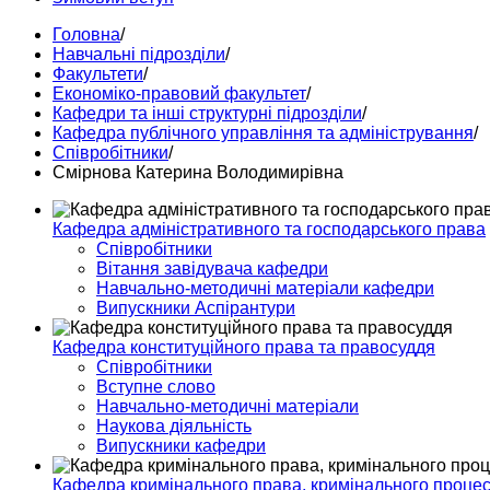
Головна
/
Навчальні підрозділи
/
Факультети
/
Економіко-правовий факультет
/
Кафедри та інші структурні підрозділи
/
Кафедра публічного управління та адміністрування
/
Співробітники
/
Смірнова Катерина Володимирівна
Кафедра адміністративного та господарського права
Співробітники
Вітання завідувача кафедри
Навчально-методичні матеріали кафедри
Випускники Аспірантури
Кафедра конституційного права та правосуддя
Співробітники
Вступне слово
Навчально-методичні матеріали
Наукова діяльність
Випускники кафедри
Кафедра кримінального права, кримінального процесу