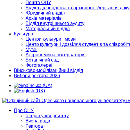
Пошта ОНУ
Відділ діловодства та архівного зберігання док
Юридичний відділ
Архів матеріалів
Відділ внутрішнього аудиту
Матеріальний відділ
Культура
Центри культури і мови
Центр культури і дозвілля студентів та співробіт
Музеї
Астрономічна обсерваторія
Ботанічний сад
Фотогалереї
Військово-мобілізаційний відділ
Вибори ректора 2026
Про ОНУ
Історія університету
Вчена рада
Ректорат