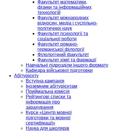
Факультет математики,
фізики та інформаційних
технологій
Факультет міжнародних
відносин, медіа і суспільно-
політичних наук
Факультет психології та
соціальної роботи
Факультет романо-
германської філології
Філологічний факультет
Факультет хімії та фармації
Навчальні підрозділи іншого формату
Кафедра військової підготовки
Абітурієнту
Вступна кампанія
Іноземним абітурієнтам
Приймальна комісія
Рейтингові списки та
інформація про
зарахування
Курси «Центр мовної
підготовки та мовної
сертифікації»
Наука для школярів