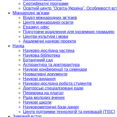
Сертифікатні програми
Освітній центр "Освіта-Україна". Особливості в
Міжнародні зв'язки
Відділ міжнародних зв’язків
Центр міжнародної освіти
Еразмус офіс
Підготовче відділення для іноземних громадян
Центри культури і мови
Академічні наукові проекти
Наука
Науково-дослідна частина
Наукова бібліотека
Ботанічний сад
Аспірантура та докторантура
Наукові конференції та семінари
Нормативні документи
Наукові видання
Науково-дослідна робота студентів
Докторські спеціалізовані ради
Перевірка на плагіат
Рада молодих вчених
Наукові школи
Науковометричні бази даних
Центр підтримки технологій та інновацій (TISC)
Зимовий вступ