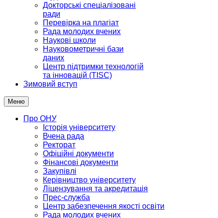
Докторські спеціалізовані
ради
Перевірка на плагіат
Рада молодих вчених
Наукові школи
Науковометричні бази
даних
Центр підтримки технологій
та інновацій (TISC)
Зимовий вступ
Меню
Про ОНУ
Історія університету
Вчена рада
Ректорат
Офіційні документи
Фінансові документи
Закупівлі
Керівництво університету
Ліцензування та акредитація
Прес-служба
Центр забезпечення якості освіти
Рада молодих вчених