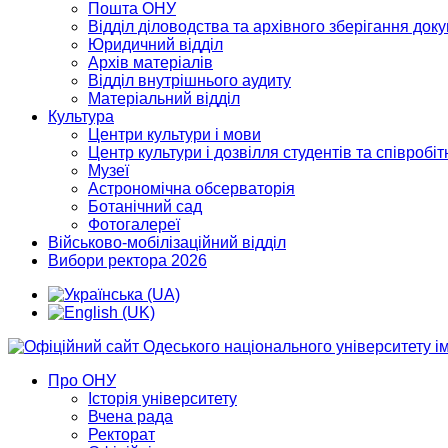
Пошта ОНУ
Відділ діловодства та архівного зберігання док
Юридичний відділ
Архів матеріалів
Відділ внутрішнього аудиту
Матеріальний відділ
Культура
Центри культури і мови
Центр культури і дозвілля студентів та співробіт
Музеї
Астрономічна обсерваторія
Ботанічний сад
Фотогалереї
Військово-мобілізаційний відділ
Вибори ректора 2026
Про ОНУ
Історія університету
Вчена рада
Ректорат