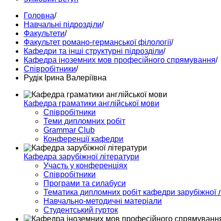
Головна
/
Навчальні підрозділи
/
Факультети
/
Факультет романо-германської філології
/
Кафедри та інші структурні підрозділи
/
Кафедра іноземних мов професійного спрямування
/
Співробітники
/
Рудік Ірина Валеріївна
Кафедра граматики англійської мови
Співробітники
Теми дипломних робіт
Grammar Club
Конференції кафедри
Кафедра зарубіжної літератури
Участь у конференціях
Співробітники
Програми та силабуси
Тематика дипломних робіт кафедри зарубіжної 
Навчально-методичні матеріали
Студентський гурток