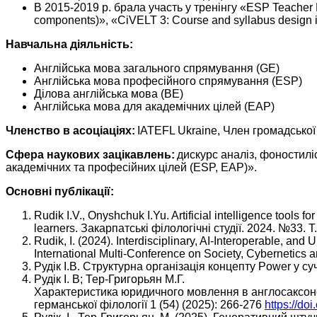
В 2015-2019 р. брала участь у тренінгу «ESP Teacher 
components)», «CiVELT 3: Course and syllabus design in
Навчальна діяльність:
Англійська мова загального спрямування (GE)
Англійська мова професійного спрямування (ESP)
Ділова англійська мова (BE)
Англійська мова для академічних цілей (EAP)
Членство в асоціаціях:
IATEFL Ukraine, Член громадської
Сфера наукових зацікавлень:
дискурс аналіз, фоностилі
академічних та професійних цілей (ESP, EAP)».
Основні публікації:
Rudik I.V., Onyshchuk I.Yu. Artificial intelligence tools 
learners. Закарпатські філологічні студії. 2024. №33. Т
Rudik, I. (2024). Interdisciplinary, AI-Interoperable, and
International Multi-Conference on Society, Cybernetics 
Рудік І.В. Структурна організація концепту Power у су
Рудік І. В; Тер-Григорьян М.Г.
Характеристика юридичного мовлення в англосаксонськ
германської філології 1 (54) (2025): 266-276
https://d