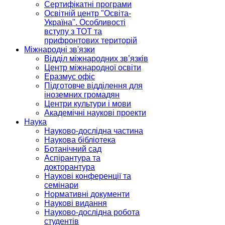
Сертифікатні програми
Освітній центр "Освіта-
Україна". Особливості
вступу з ТОТ та
прифронтових територій
Міжнародні зв'язки
Відділ міжнародних зв’язків
Центр міжнародної освіти
Еразмус офіс
Підготовче відділення для
іноземних громадян
Центри культури і мови
Академічні наукові проекти
Наука
Науково-дослідна частина
Наукова бібліотека
Ботанічний сад
Аспірантура та
докторантура
Наукові конференції та
семінари
Нормативні документи
Наукові видання
Науково-дослідна робота
студентів