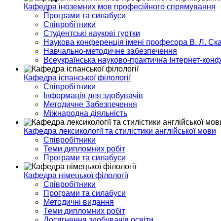
Кафедра іноземних мов професійного спрямування
Програми та силабуси
Співробітники
Студентські наукові гуртки
Наукова конференція імені професора В. Л. Ска
Навчально-методичне забезпечення
Всеукраїнська науково-практична Інтернет-кон
Кафедра іспанської філології
Співробітники
Інформація для здобувачів
Методичне Забезпечення
Міжнародна діяльність
Кафедра лексикології та стилістики англійської мови
Співробітники
Теми дипломних робіт
Програми та силабуси
Кафедра німецької філології
Співробітники
Програми та силабуси
Методичні видання
Теми дипломних робіт
Досягнення здобувачів освіти