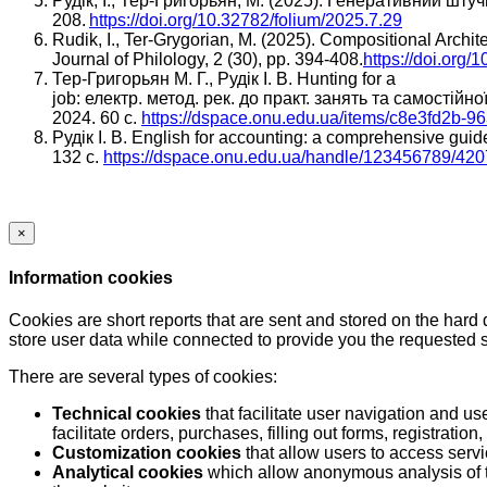
Рудік, І., Тер-Григорьян, М. (2025). Генеративний штуч
208.
https://doi.org/10.32782/folium/2025.7.29
Rudik, I., Ter-Grygorian, M. (2025). Compositional Arch
Journal of Philology, 2 (30), pp. 394-408.
https://doi.org
Тер-Григорьян М. Г., Рудік І. В. Hunting for a
job: електр. метод. рек. до практ. занять та самостій
2024. 60 с.
https://dspace.onu.edu.ua/items/c8e3fd2b-
Рудік І. В. English for accounting: a comprehensive guide
132 с.
https://dspace.onu.edu.ua/handle/123456789/42
×
Information cookies
Cookies are short reports that are sent and stored on the hard
store user data while connected to provide you the requested
There are several types of cookies:
Technical cookies
that facilitate user navigation and us
facilitate orders, purchases, filling out forms, registration, 
Customization cookies
that allow users to access servi
Analytical cookies
which allow anonymous analysis of th