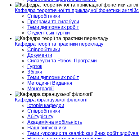
Кафедра теоретичної та прикладної фонетики англійс
Співробітники
Програми та силабуси
Теми дипломних робіт
Студентські гуртки
Кафедра теорії та практики перекладу
Співробітники
Документи
Силабуси та Робочі Програми
Гурток
Збірки
Теми дипломних робіт
Методичні Видання
Монографії
Кафедра французької філології
Історія кафедри
Співробітники
Абітурієнту
Академічна мобільність
Наші випускники
Теми курсових та кваліфікаційних робіт здобувач
Навчально-методичні матеріали