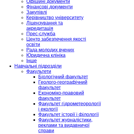
Офіційні документи
Фінансові документи
Закупівлі
Керівництво університету
Ліцензування та
акредитація
Прес-служба
Центр забезпечення якості
освіти
Рада молодих вчених
Юридична клініка
Інше
Навчальні підрозділи
Факультети
Біологічний факультет
Геолого-географічний
факультет
Економіко-правовий
факультет
Факультет гідрометеорології
і екології
Факультет історії і філології
Факультет журналістики,
реклами та видавничої
справи