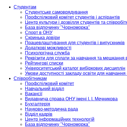
Студентам
Студентське самоврядування
Профспілковий комітет студентів і аспірантів
Центр культури і дозвілля студентів та співробіт
База відпочинку "Чорноморка"
Спорт в ОНУ
Скринька довіри
Працевлаштування для студентів і випускників
Додаткові можливості
Психологічна служба
Реквізити для сплати за навчання та мешкання 
Рейтингові списки
Університетський каталог вибіркових дисциплін
Умови доступності закладу освіти для навчання
Співробітникам
Профспілковий комітет
Навчальний відділ
Вакансії
Видавнича справа ОНУ імені І. І. Мечникова
Бухгалтерія
Науково-методична рада
Відділ кадрів
Центр інформаційних технологій
База відпочинку "Чорноморка"