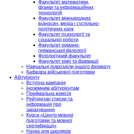
Факультет математики,
фізики та інформаційних
технологій
Факультет міжнародних
відносин, медіа і суспільно-
політичних наук
Факультет психології та
соціальної роботи
Факультет романо-
германської філології
Філологічний факультет
Факультет хімії та фармації
Навчальні підрозділи іншого формату
Кафедра військової підготовки
Абітурієнту
Вступна кампанія
Іноземним абітурієнтам
Приймальна комісія
Рейтингові списки та
інформація про
зарахування
Курси «Центр мовної
підготовки та мовної
сертифікації»
Наука для школярів