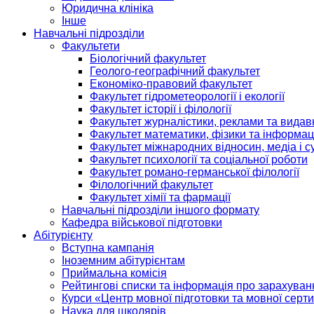
Юридична клініка
Інше
Навчальні підрозділи
Факультети
Біологічний факультет
Геолого-географічний факультет
Економіко-правовий факультет
Факультет гідрометеорології і екології
Факультет історії і філології
Факультет журналістики, реклами та видав
Факультет математики, фізики та інформац
Факультет міжнародних відносин, медіа і с
Факультет психології та соціальної роботи
Факультет романо-германської філології
Філологічний факультет
Факультет хімії та фармації
Навчальні підрозділи іншого формату
Кафедра військової підготовки
Абітурієнту
Вступна кампанія
Іноземним абітурієнтам
Приймальна комісія
Рейтингові списки та інформація про зарахуван
Курси «Центр мовної підготовки та мовної серти
Наука для школярів