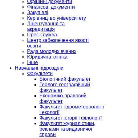
Офіційні документи
Фінансові документи
Закупівлі
Керівництво університету
Ліцензування та
акредитація
Прес-служба
Центр забезпечення якості
освіти
Рада молодих вчених
Юридична клініка
Інше
Навчальні підрозділи
Факультети
Біологічний факультет
Геолого-географічний
факультет
Економіко-правовий
факультет
Факультет гідрометеорології
і екології
Факультет історії і філології
Факультет журналістики,
реклами та видавничої
справи