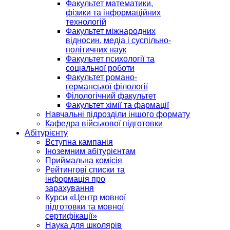
Факультет математики,
фізики та інформаційних
технологій
Факультет міжнародних
відносин, медіа і суспільно-
політичних наук
Факультет психології та
соціальної роботи
Факультет романо-
германської філології
Філологічний факультет
Факультет хімії та фармації
Навчальні підрозділи іншого формату
Кафедра військової підготовки
Абітурієнту
Вступна кампанія
Іноземним абітурієнтам
Приймальна комісія
Рейтингові списки та
інформація про
зарахування
Курси «Центр мовної
підготовки та мовної
сертифікації»
Наука для школярів