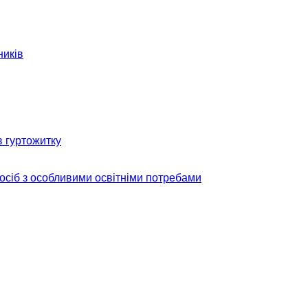
ників
в гуртожитку
 осіб з особливими освітніми потребами