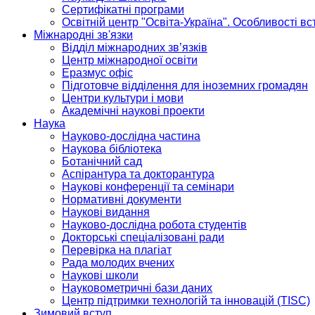
Сертифікатні програми
Освітній центр "Освіта-Україна". Особливості в
Міжнародні зв'язки
Відділ міжнародних зв’язків
Центр міжнародної освіти
Еразмус офіс
Підготовче відділення для іноземних громадян
Центри культури і мови
Академічні наукові проекти
Наука
Науково-дослідна частина
Наукова бібліотека
Ботанічний сад
Аспірантура та докторантура
Наукові конференції та семінари
Нормативні документи
Наукові видання
Науково-дослідна робота студентів
Докторські спеціалізовані ради
Перевірка на плагіат
Рада молодих вчених
Наукові школи
Науковометричні бази даних
Центр підтримки технологій та інновацій (TISC)
Зимовий вступ