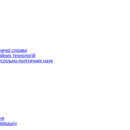
ничої справи
ійних технологій
успільно-політичних наук
ня
фікації»