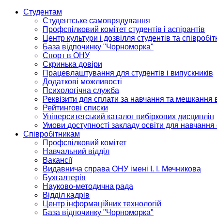
Студентам
Студентське самоврядування
Профспілковий комітет студентів і аспірантів
Центр культури і дозвілля студентів та співробіт
База відпочинку "Чорноморка"
Спорт в ОНУ
Скринька довіри
Працевлаштування для студентів і випускників
Додаткові можливості
Психологічна служба
Реквізити для сплати за навчання та мешкання 
Рейтингові списки
Університетський каталог вибіркових дисциплін
Умови доступності закладу освіти для навчання
Співробітникам
Профспілковий комітет
Навчальний відділ
Вакансії
Видавнича справа ОНУ імені І. І. Мечникова
Бухгалтерія
Науково-методична рада
Відділ кадрів
Центр інформаційних технологій
База відпочинку "Чорноморка"