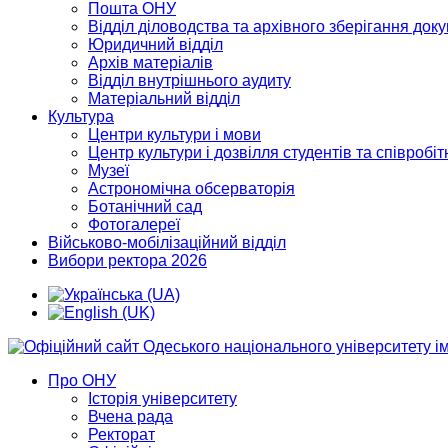
Пошта ОНУ
Відділ діловодства та архівного зберігання док
Юридичний відділ
Архів матеріалів
Відділ внутрішнього аудиту
Матеріальний відділ
Культура
Центри культури і мови
Центр культури і дозвілля студентів та співробіт
Музеї
Астрономічна обсерваторія
Ботанічний сад
Фотогалереї
Військово-мобілізаційний відділ
Вибори ректора 2026
Про ОНУ
Історія університету
Вчена рада
Ректорат