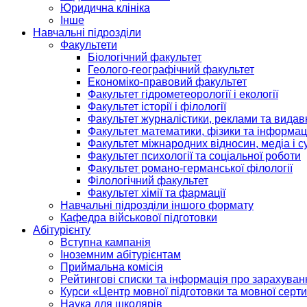
Юридична клініка
Інше
Навчальні підрозділи
Факультети
Біологічний факультет
Геолого-географічний факультет
Економіко-правовий факультет
Факультет гідрометеорології і екології
Факультет історії і філології
Факультет журналістики, реклами та видав
Факультет математики, фізики та інформац
Факультет міжнародних відносин, медіа і с
Факультет психології та соціальної роботи
Факультет романо-германської філології
Філологічний факультет
Факультет хімії та фармації
Навчальні підрозділи іншого формату
Кафедра військової підготовки
Абітурієнту
Вступна кампанія
Іноземним абітурієнтам
Приймальна комісія
Рейтингові списки та інформація про зарахуван
Курси «Центр мовної підготовки та мовної серти
Наука для школярів