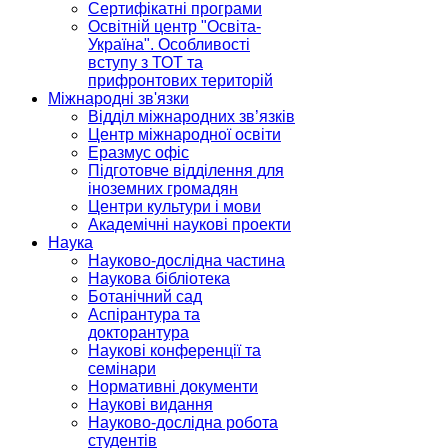
Сертифікатні програми
Освітній центр "Освіта-
Україна". Особливості
вступу з ТОТ та
прифронтових територій
Міжнародні зв'язки
Відділ міжнародних зв’язків
Центр міжнародної освіти
Еразмус офіс
Підготовче відділення для
іноземних громадян
Центри культури і мови
Академічні наукові проекти
Наука
Науково-дослідна частина
Наукова бібліотека
Ботанічний сад
Аспірантура та
докторантура
Наукові конференції та
семінари
Нормативні документи
Наукові видання
Науково-дослідна робота
студентів