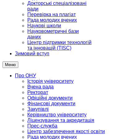
Докторські спеціалізовані
ради
Перевірка на плагіат
Рада молодих вчених
Наукові школи
Науковометричні бази
даних
Центр підтримки технологій
та інновацій (TISC)
Зимовий вступ
Меню
Про ОНУ
Історія університету
Вчена рада
Ректорат
Офіційні документи
Фінансові документи
Закупівлі
Керівництво університету
Ліцензування та акредитація
Прес-служба
Центр забезпечення якості освіти
Рада молодих вчених