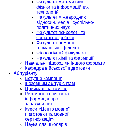
Факультет математики,
фізики та інформаційних
технологій
Факультет міжнародних
відносин, медіа і суспільно-
політичних наук
Факультет психології та
соціальної роботи
Факультет романо-
германської філології
Філологічний факультет
Факультет хімії та фармації
Навчальні підрозділи іншого формату
Кафедра військової підготовки
Абітурієнту
Вступна кампанія
Іноземним абітурієнтам
Приймальна комісія
Рейтингові списки та
інформація про
зарахування
Курси «Центр мовної
підготовки та мовної
сертифікації»
Наука для школярів