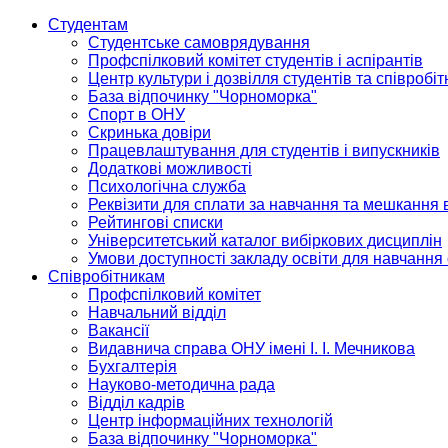
Студентам
Студентське самоврядування
Профспілковий комітет студентів і аспірантів
Центр культури і дозвілля студентів та співробіт
База відпочинку "Чорноморка"
Спорт в ОНУ
Скринька довіри
Працевлаштування для студентів і випускників
Додаткові можливості
Психологічна служба
Реквізити для сплати за навчання та мешкання 
Рейтингові списки
Університетський каталог вибіркових дисциплін
Умови доступності закладу освіти для навчання
Співробітникам
Профспілковий комітет
Навчальний відділ
Вакансії
Видавнича справа ОНУ імені І. І. Мечникова
Бухгалтерія
Науково-методична рада
Відділ кадрів
Центр інформаційних технологій
База відпочинку "Чорноморка"