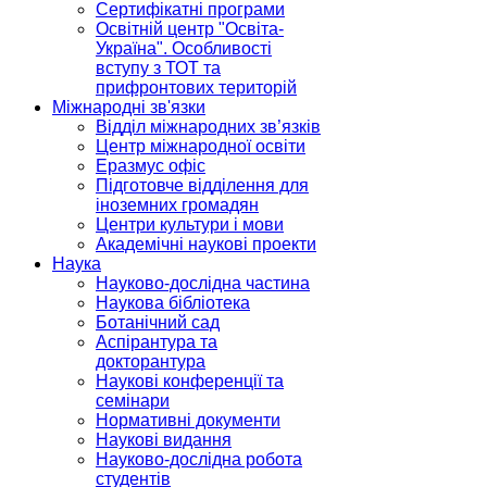
Сертифікатні програми
Освітній центр "Освіта-
Україна". Особливості
вступу з ТОТ та
прифронтових територій
Міжнародні зв'язки
Відділ міжнародних зв’язків
Центр міжнародної освіти
Еразмус офіс
Підготовче відділення для
іноземних громадян
Центри культури і мови
Академічні наукові проекти
Наука
Науково-дослідна частина
Наукова бібліотека
Ботанічний сад
Аспірантура та
докторантура
Наукові конференції та
семінари
Нормативні документи
Наукові видання
Науково-дослідна робота
студентів