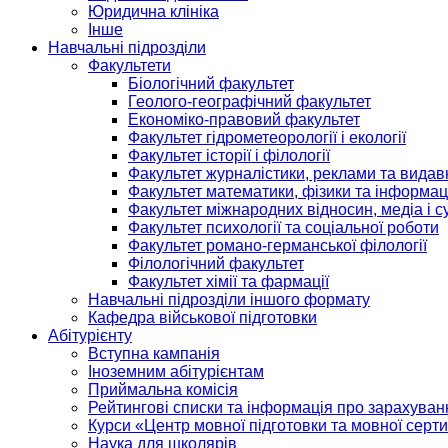
Юридична клініка
Інше
Навчальні підрозділи
Факультети
Біологічний факультет
Геолого-географічний факультет
Економіко-правовий факультет
Факультет гідрометеорології і екології
Факультет історії і філології
Факультет журналістики, реклами та видав
Факультет математики, фізики та інформац
Факультет міжнародних відносин, медіа і с
Факультет психології та соціальної роботи
Факультет романо-германської філології
Філологічний факультет
Факультет хімії та фармації
Навчальні підрозділи іншого формату
Кафедра військової підготовки
Абітурієнту
Вступна кампанія
Іноземним абітурієнтам
Приймальна комісія
Рейтингові списки та інформація про зарахуван
Курси «Центр мовної підготовки та мовної серти
Наука для школярів