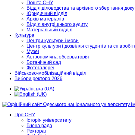
Пошта ОНУ
Відділ діловодства та архівного зберігання док
Юридичний відділ
Архів матеріалів
Відділ внутрішнього аудиту
Матеріальний відділ
Культура
Центри культури і мови
Центр культури і дозвілля студентів та співробіт
Музеї
Астрономічна обсерваторія
Ботанічний сад
Фотогалереї
Військово-мобілізаційний відділ
Вибори ректора 2026
Про ОНУ
Історія університету
Вчена рада
Ректорат