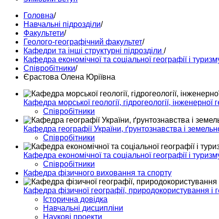
Головна
/
Навчальні підрозділи
/
Факультети
/
Геолого-географічний факультет
/
Кафедри та інші структурні підрозділи
/
Кафедра економічної та соціальної географії і туризм
Співробітники
/
Єрастова Олена Юріївна
Кафедра морської геології, гідрогеології, інженерної г
Співробітники
Кафедра географії України, ґрунтознавства і земельн
Співробітники
Кафедра економічної та соціальної географії і туризм
Співробітники
Кафедра фізичного виховання та спорту
Кафедра фізичної географії, природокористування і 
Історична довідка
Навчальні дисципліни
Наукові проекти