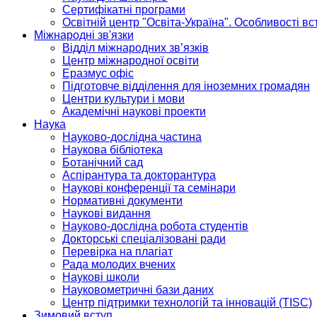
Сертифікатні програми
Освітній центр "Освіта-Україна". Особливості в
Міжнародні зв'язки
Відділ міжнародних зв’язків
Центр міжнародної освіти
Еразмус офіс
Підготовче відділення для іноземних громадян
Центри культури і мови
Академічні наукові проекти
Наука
Науково-дослідна частина
Наукова бібліотека
Ботанічний сад
Аспірантура та докторантура
Наукові конференції та семінари
Нормативні документи
Наукові видання
Науково-дослідна робота студентів
Докторські спеціалізовані ради
Перевірка на плагіат
Рада молодих вчених
Наукові школи
Науковометричні бази даних
Центр підтримки технологій та інновацій (TISC)
Зимовий вступ