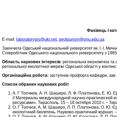
Фахівець I кат
E-mail:
laboratorygis@ukr.net
,
geotourism@onu.edu.ua
Закінчила Одеський національний університет ім. І. І. Мечн
Співробітник Одеського національного університету з 1985
Область наукових інтересів
: регіональна економічна та
регіональної екологічної мережі Одеської області у контек
Організаційна робота:
заступник профорга кафедри, зав. 
Список обраних наукових робіт
А. Г Топчиев, А. Н. Шашеро, Л. Ф. Платонова, Е. Ю
// Материалы международной научно-практической 
ресурсами». Тирасполь. 15 – 16 октября 2010 г. – Ти
О. Г Топчієв, А. М. Шашеро, Л. П. Платонова, О. Ю. 
екологічний бюлетень. Науково-практичний журнал. –
О. Г. Топчієв, А. М. Шашеро, О. Ю. Єрастова, Л. П. П