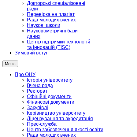
Докторські спеціалізовані
ради
Перевірка на плагіат
Рада молодих вчених
Наукові школи
Науковометричні бази
даних
Центр підтримки технологій
та інновацій (TISC)
Зимовий вступ
Меню
Про ОНУ
Історія університету
Вчена рада
Ректорат
Офіційні документи
Фінансові документи
Закупівлі
Керівництво університету
Ліцензування та акредитація
Прес-служба
Центр забезпечення якості освіти
Рада молодих вчених