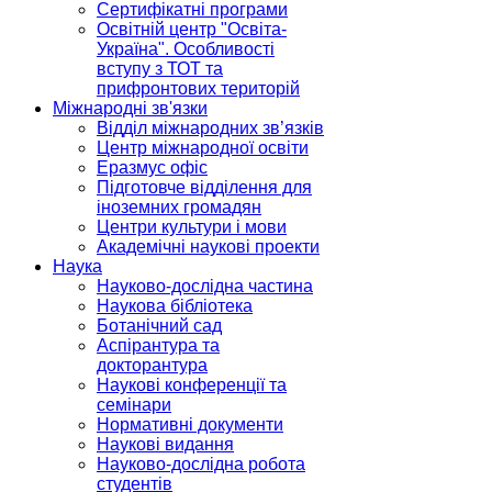
Сертифікатні програми
Освітній центр "Освіта-
Україна". Особливості
вступу з ТОТ та
прифронтових територій
Міжнародні зв'язки
Відділ міжнародних зв’язків
Центр міжнародної освіти
Еразмус офіс
Підготовче відділення для
іноземних громадян
Центри культури і мови
Академічні наукові проекти
Наука
Науково-дослідна частина
Наукова бібліотека
Ботанічний сад
Аспірантура та
докторантура
Наукові конференції та
семінари
Нормативні документи
Наукові видання
Науково-дослідна робота
студентів