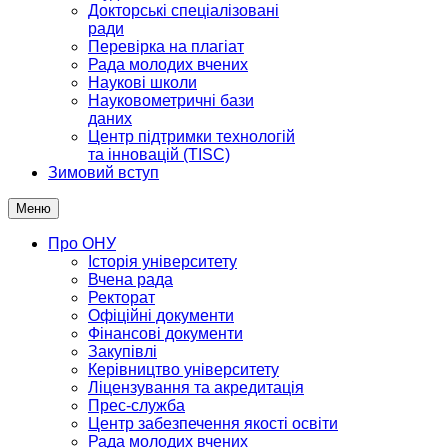
Докторські спеціалізовані
ради
Перевірка на плагіат
Рада молодих вчених
Наукові школи
Науковометричні бази
даних
Центр підтримки технологій
та інновацій (TISC)
Зимовий вступ
Меню
Про ОНУ
Історія університету
Вчена рада
Ректорат
Офіційні документи
Фінансові документи
Закупівлі
Керівництво університету
Ліцензування та акредитація
Прес-служба
Центр забезпечення якості освіти
Рада молодих вчених