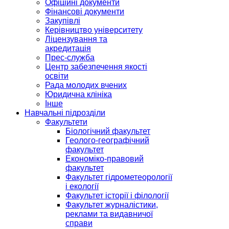
Офіційні документи
Фінансові документи
Закупівлі
Керівництво університету
Ліцензування та
акредитація
Прес-служба
Центр забезпечення якості
освіти
Рада молодих вчених
Юридична клініка
Інше
Навчальні підрозділи
Факультети
Біологічний факультет
Геолого-географічний
факультет
Економіко-правовий
факультет
Факультет гідрометеорології
і екології
Факультет історії і філології
Факультет журналістики,
реклами та видавничої
справи