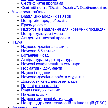
Сертифікатні програми
Освітній центр "Освіта-Україна". Особливості в
Міжнародні зв'язки
Відділ міжнародних зв’язків
Центр міжнародної освіти
Еразмус офіс
Підготовче відділення для іноземних громадян
Центри культури і мови
Академічні наукові проекти
Наука
Науково-дослідна частина
Наукова бібліотека
Ботанічний сад
Аспірантура та докторантура
Наукові конференції та семінари
Нормативні документи
Наукові видання
Науково-дослідна робота студентів
Докторські спеціалізовані ради
Перевірка на плагіат
Рада молодих вчених
Наукові школи
Науковометричні бази даних
Центр підтримки технологій та інновацій (TISC)
Зимовий вступ