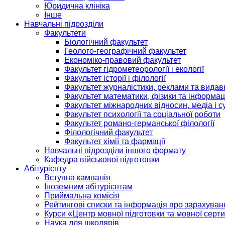
Юридична клініка
Інше
Навчальні підрозділи
Факультети
Біологічний факультет
Геолого-географічний факультет
Економіко-правовий факультет
Факультет гідрометеорології і екології
Факультет історії і філології
Факультет журналістики, реклами та видав
Факультет математики, фізики та інформац
Факультет міжнародних відносин, медіа і с
Факультет психології та соціальної роботи
Факультет романо-германської філології
Філологічний факультет
Факультет хімії та фармації
Навчальні підрозділи іншого формату
Кафедра військової підготовки
Абітурієнту
Вступна кампанія
Іноземним абітурієнтам
Приймальна комісія
Рейтингові списки та інформація про зарахуван
Курси «Центр мовної підготовки та мовної серти
Наука для школярів