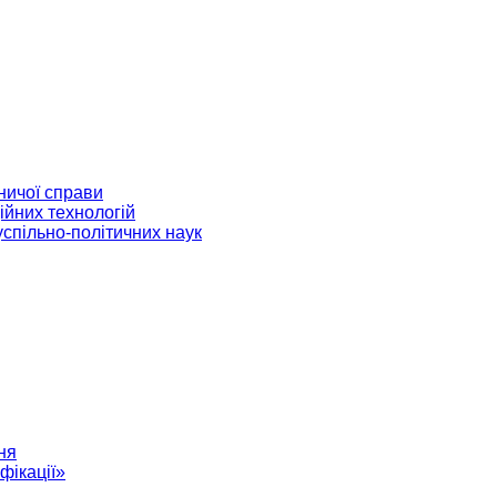
ничої справи
ійних технологій
успільно-політичних наук
ня
фікації»