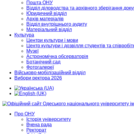
Пошта ОНУ
Відділ діловодства та архівного зберігання док
Юридичний відділ
Архів матеріалів
Відділ внутрішнього аудиту
Матеріальний відділ
Культура
Центри культури і мови
Центр культури і дозвілля студентів та співробіт
Музеї
Астрономічна обсерваторія
Ботанічний сад
Фотогалереї
Військово-мобілізаційний відділ
Вибори ректора 2026
Про ОНУ
Історія університету
Вчена рада
Ректорат