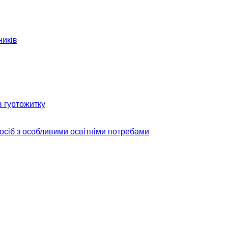
ників
в гуртожитку
 осіб з особливими освітніми потребами