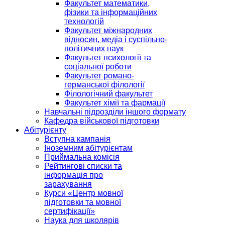
Факультет математики,
фізики та інформаційних
технологій
Факультет міжнародних
відносин, медіа і суспільно-
політичних наук
Факультет психології та
соціальної роботи
Факультет романо-
германської філології
Філологічний факультет
Факультет хімії та фармації
Навчальні підрозділи іншого формату
Кафедра військової підготовки
Абітурієнту
Вступна кампанія
Іноземним абітурієнтам
Приймальна комісія
Рейтингові списки та
інформація про
зарахування
Курси «Центр мовної
підготовки та мовної
сертифікації»
Наука для школярів