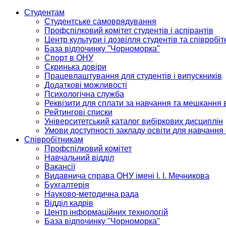
Студентам
Студентське самоврядування
Профспілковий комітет студентів і аспірантів
Центр культури і дозвілля студентів та співробіт
База відпочинку "Чорноморка"
Спорт в ОНУ
Скринька довіри
Працевлаштування для студентів і випускників
Додаткові можливості
Психологічна служба
Реквізити для сплати за навчання та мешкання 
Рейтингові списки
Університетський каталог вибіркових дисциплін
Умови доступності закладу освіти для навчання
Співробітникам
Профспілковий комітет
Навчальний відділ
Вакансії
Видавнича справа ОНУ імені І. І. Мечникова
Бухгалтерія
Науково-методична рада
Відділ кадрів
Центр інформаційних технологій
База відпочинку "Чорноморка"