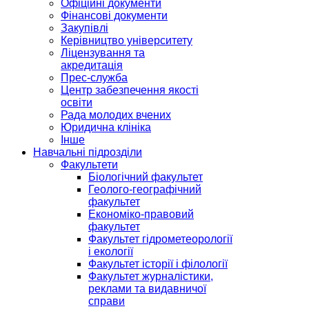
Офіційні документи
Фінансові документи
Закупівлі
Керівництво університету
Ліцензування та
акредитація
Прес-служба
Центр забезпечення якості
освіти
Рада молодих вчених
Юридична клініка
Інше
Навчальні підрозділи
Факультети
Біологічний факультет
Геолого-географічний
факультет
Економіко-правовий
факультет
Факультет гідрометеорології
і екології
Факультет історії і філології
Факультет журналістики,
реклами та видавничої
справи