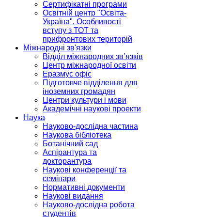
Сертифікатні програми
Освітній центр "Освіта-
Україна". Особливості
вступу з ТОТ та
прифронтових територій
Міжнародні зв'язки
Відділ міжнародних зв’язків
Центр міжнародної освіти
Еразмус офіс
Підготовче відділення для
іноземних громадян
Центри культури і мови
Академічні наукові проекти
Наука
Науково-дослідна частина
Наукова бібліотека
Ботанічний сад
Аспірантура та
докторантура
Наукові конференції та
семінари
Нормативні документи
Наукові видання
Науково-дослідна робота
студентів