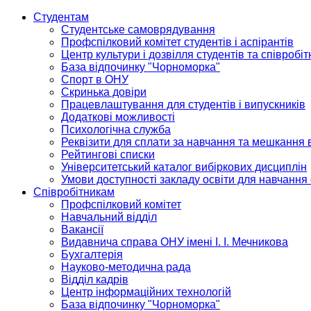
Студентам
Студентське самоврядування
Профспілковий комітет студентів і аспірантів
Центр культури і дозвілля студентів та співробіт
База відпочинку "Чорноморка"
Спорт в ОНУ
Скринька довіри
Працевлаштування для студентів і випускників
Додаткові можливості
Психологічна служба
Реквізити для сплати за навчання та мешкання 
Рейтингові списки
Університетський каталог вибіркових дисциплін
Умови доступності закладу освіти для навчання
Співробітникам
Профспілковий комітет
Навчальний відділ
Вакансії
Видавнича справа ОНУ імені І. І. Мечникова
Бухгалтерія
Науково-методична рада
Відділ кадрів
Центр інформаційних технологій
База відпочинку "Чорноморка"