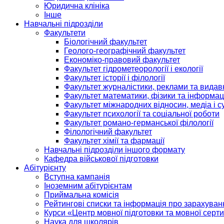
Юридична клініка
Інше
Навчальні підрозділи
Факультети
Біологічний факультет
Геолого-географічний факультет
Економіко-правовий факультет
Факультет гідрометеорології і екології
Факультет історії і філології
Факультет журналістики, реклами та видав
Факультет математики, фізики та інформац
Факультет міжнародних відносин, медіа і с
Факультет психології та соціальної роботи
Факультет романо-германської філології
Філологічний факультет
Факультет хімії та фармації
Навчальні підрозділи іншого формату
Кафедра військової підготовки
Абітурієнту
Вступна кампанія
Іноземним абітурієнтам
Приймальна комісія
Рейтингові списки та інформація про зарахуван
Курси «Центр мовної підготовки та мовної серти
Наука для школярів