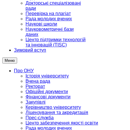
Докторські спеціалізовані
ради
Перевірка на плагіат
Рада молодих вчених
Наукові школи
Науковометричні бази
даних
Центр підтримки технологій
та інновацій (TISC)
Зимовий вступ
Меню
Про ОНУ
Історія університету
Вчена рада
Ректорат
Офіційні документи
Фінансові документи
Закупівлі
Керівництво університету
Ліцензування та акредитація
Прес-служба
Центр забезпечення якості освіти
Рада молодих вчених