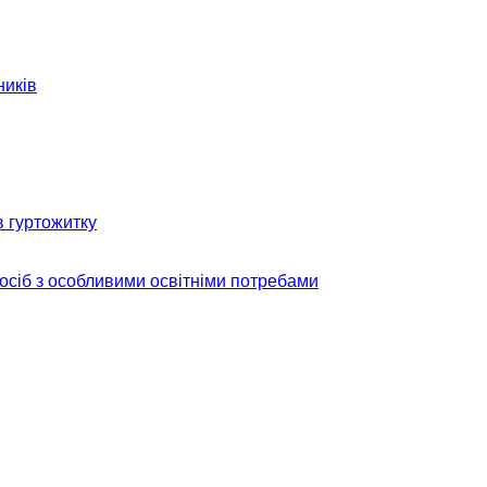
ників
в гуртожитку
 осіб з особливими освітніми потребами