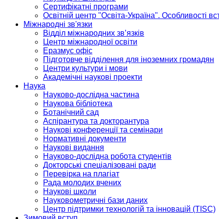
Сертифікатні програми
Освітній центр "Освіта-Україна". Особливості в
Міжнародні зв'язки
Відділ міжнародних зв’язків
Центр міжнародної освіти
Еразмус офіс
Підготовче відділення для іноземних громадян
Центри культури і мови
Академічні наукові проекти
Наука
Науково-дослідна частина
Наукова бібліотека
Ботанічний сад
Аспірантура та докторантура
Наукові конференції та семінари
Нормативні документи
Наукові видання
Науково-дослідна робота студентів
Докторські спеціалізовані ради
Перевірка на плагіат
Рада молодих вчених
Наукові школи
Науковометричні бази даних
Центр підтримки технологій та інновацій (TISC)
Зимовий вступ