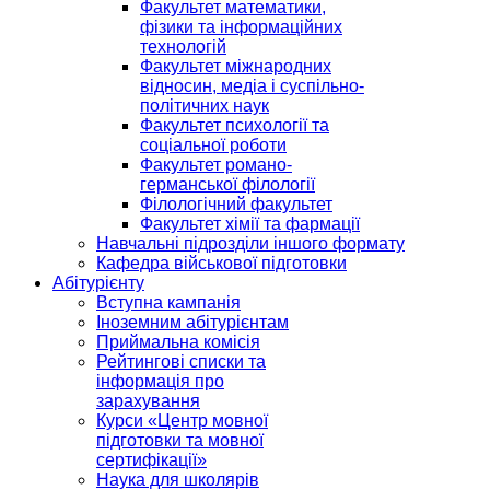
Факультет математики,
фізики та інформаційних
технологій
Факультет міжнародних
відносин, медіа і суспільно-
політичних наук
Факультет психології та
соціальної роботи
Факультет романо-
германської філології
Філологічний факультет
Факультет хімії та фармації
Навчальні підрозділи іншого формату
Кафедра військової підготовки
Абітурієнту
Вступна кампанія
Іноземним абітурієнтам
Приймальна комісія
Рейтингові списки та
інформація про
зарахування
Курси «Центр мовної
підготовки та мовної
сертифікації»
Наука для школярів