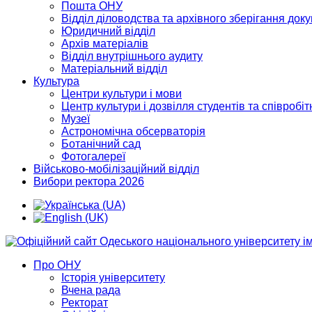
Пошта ОНУ
Відділ діловодства та архівного зберігання док
Юридичний відділ
Архів матеріалів
Відділ внутрішнього аудиту
Матеріальний відділ
Культура
Центри культури і мови
Центр культури і дозвілля студентів та співробіт
Музеї
Астрономічна обсерваторія
Ботанічний сад
Фотогалереї
Військово-мобілізаційний відділ
Вибори ректора 2026
Про ОНУ
Історія університету
Вчена рада
Ректорат