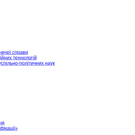
ничої справи
ійних технологій
успільно-політичних наук
ня
фікації»