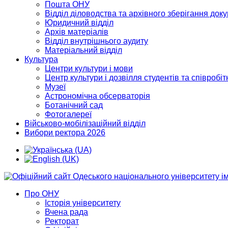
Пошта ОНУ
Відділ діловодства та архівного зберігання док
Юридичний відділ
Архів матеріалів
Відділ внутрішнього аудиту
Матеріальний відділ
Культура
Центри культури і мови
Центр культури і дозвілля студентів та співробіт
Музеї
Астрономічна обсерваторія
Ботанічний сад
Фотогалереї
Військово-мобілізаційний відділ
Вибори ректора 2026
Про ОНУ
Історія університету
Вчена рада
Ректорат