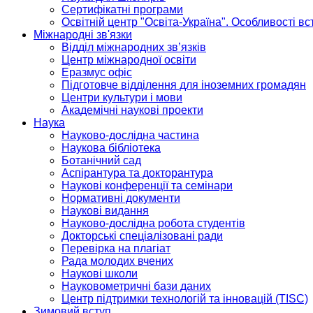
Сертифікатні програми
Освітній центр "Освіта-Україна". Особливості в
Міжнародні зв'язки
Відділ міжнародних зв’язків
Центр міжнародної освіти
Еразмус офіс
Підготовче відділення для іноземних громадян
Центри культури і мови
Академічні наукові проекти
Наука
Науково-дослідна частина
Наукова бібліотека
Ботанічний сад
Аспірантура та докторантура
Наукові конференції та семінари
Нормативні документи
Наукові видання
Науково-дослідна робота студентів
Докторські спеціалізовані ради
Перевірка на плагіат
Рада молодих вчених
Наукові школи
Науковометричні бази даних
Центр підтримки технологій та інновацій (TISC)
Зимовий вступ