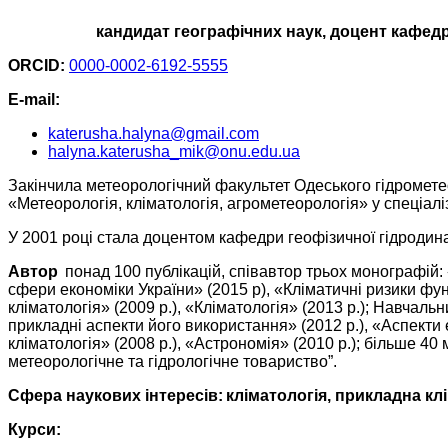
к
андидат г
еографічних наук
, доцент кафед
ORCID:
0000-0002-6192-5555
E-mail:
katerusha.halyna@gmail.com
halyna.katerusha_mik@onu.edu.ua
Закінчила метеорологічний факультет Одеського гідрометеор
«Метеорологія, кліматологія, агрометеорологія» у спеціалі
У 2001 році стала доцентом кафедри геофізичної гідродина
Автор
понад 100 публікацій, співавтор трьох монографій: «
сфери економіки України» (2015 р), «Кліматичні ризики фун
кліматологія» (2009 р.), «Кліматологія» (2013 р.); Навчаль
прикладні аспекти його використання» (2012 р.), «Аспекти ек
кліматологія» (2008 р.), «Астрономія» (2010 р.); більше 40
метеорологічне та гідрологічне товариство”.
Сфера наукових інтересів
:
кліматологія, прикладна кл
Курси: