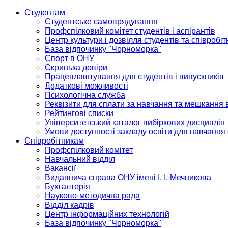
Студентам
Студентське самоврядування
Профспілковий комітет студентів і аспірантів
Центр культури і дозвілля студентів та співробіт
База відпочинку "Чорноморка"
Спорт в ОНУ
Скринька довіри
Працевлаштування для студентів і випускників
Додаткові можливості
Психологічна служба
Реквізити для сплати за навчання та мешкання 
Рейтингові списки
Університетський каталог вибіркових дисциплін
Умови доступності закладу освіти для навчання
Співробітникам
Профспілковий комітет
Навчальний відділ
Вакансії
Видавнича справа ОНУ імені І. І. Мечникова
Бухгалтерія
Науково-методична рада
Відділ кадрів
Центр інформаційних технологій
База відпочинку "Чорноморка"