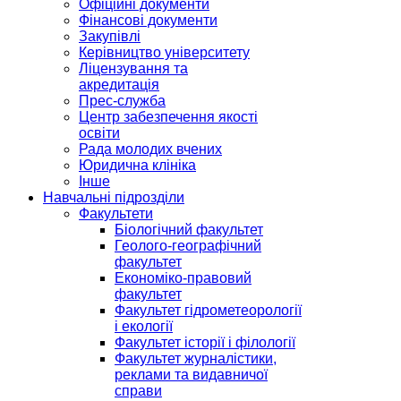
Офіційні документи
Фінансові документи
Закупівлі
Керівництво університету
Ліцензування та
акредитація
Прес-служба
Центр забезпечення якості
освіти
Рада молодих вчених
Юридична клініка
Інше
Навчальні підрозділи
Факультети
Біологічний факультет
Геолого-географічний
факультет
Економіко-правовий
факультет
Факультет гідрометеорології
і екології
Факультет історії і філології
Факультет журналістики,
реклами та видавничої
справи