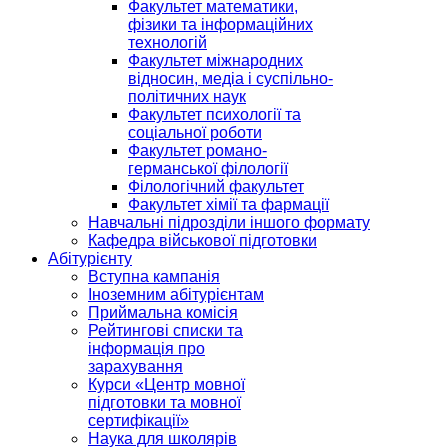
Факультет математики,
фізики та інформаційних
технологій
Факультет міжнародних
відносин, медіа і суспільно-
політичних наук
Факультет психології та
соціальної роботи
Факультет романо-
германської філології
Філологічний факультет
Факультет хімії та фармації
Навчальні підрозділи іншого формату
Кафедра військової підготовки
Абітурієнту
Вступна кампанія
Іноземним абітурієнтам
Приймальна комісія
Рейтингові списки та
інформація про
зарахування
Курси «Центр мовної
підготовки та мовної
сертифікації»
Наука для школярів