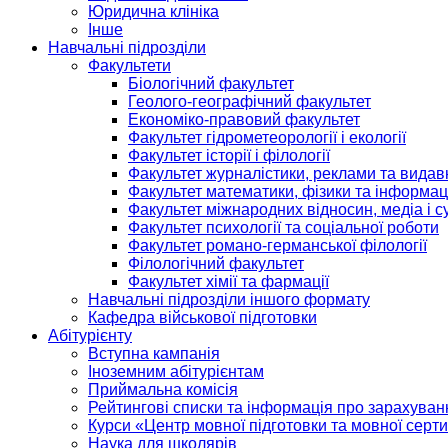
Юридична клініка
Інше
Навчальні підрозділи
Факультети
Біологічний факультет
Геолого-географічний факультет
Економіко-правовий факультет
Факультет гідрометеорології і екології
Факультет історії і філології
Факультет журналістики, реклами та видав
Факультет математики, фізики та інформац
Факультет міжнародних відносин, медіа і с
Факультет психології та соціальної роботи
Факультет романо-германської філології
Філологічний факультет
Факультет хімії та фармації
Навчальні підрозділи іншого формату
Кафедра військової підготовки
Абітурієнту
Вступна кампанія
Іноземним абітурієнтам
Приймальна комісія
Рейтингові списки та інформація про зарахуван
Курси «Центр мовної підготовки та мовної серти
Наука для школярів