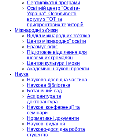
Сертифікатні програми
Освітній центр "Освіта-
Україна". Особливості
вступу з ТОТ та
прифронтових територій
Міжнародні зв'язки
Відділ міжнародних зв’язків
Центр міжнародної освіти
Еразмус офіс
Підготовче відділення для
іноземних громадян
Центри культури і мови
Академічні наукові проекти
Наука
Науково-дослідна частина
Наукова бібліотека
Ботанічний сад
Аспірантура та
докторантура
Наукові конференції та
семінари
Нормативні документи
Наукові видання
Науково-дослідна робота
студентів