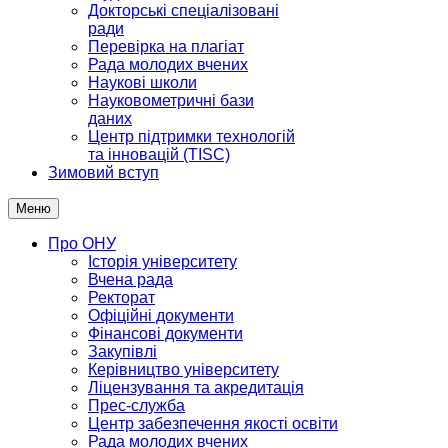
Докторські спеціалізовані
ради
Перевірка на плагіат
Рада молодих вчених
Наукові школи
Науковометричні бази
даних
Центр підтримки технологій
та інновацій (TISC)
Зимовий вступ
Меню
Про ОНУ
Історія університету
Вчена рада
Ректорат
Офіційні документи
Фінансові документи
Закупівлі
Керівництво університету
Ліцензування та акредитація
Прес-служба
Центр забезпечення якості освіти
Рада молодих вчених