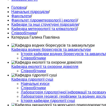
Головна
/
Навчальні підрозділи
/
Факультети
/
Факультет гідрометеорології і екології
/
Кафедри та інші структурні підрозділи
/
Кафедра метеорології та кліматології
/
Співробітники
/
Катеруша Галина Павлівна
Кафедра водних біоресурсів та аквакультури
Історія кафедри водних біоресурсів та аквакуль
Співробітники
Кафедра екології та охорони довкілля
Співробітники
Кафедра гідрології суші
Навчальні курси
Співробітники
Лабораторія гідрологічної інформації та розраху
Лабораторія геодезії, геофізики та водних досл
Історія кафедри гідрології суші