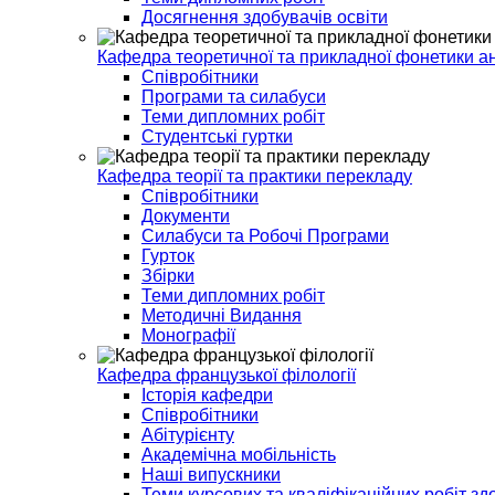
Досягнення здобувачів освіти
Кафедра теоретичної та прикладної фонетики ан
Співробітники
Програми та силабуси
Теми дипломних робіт
Студентські гуртки
Кафедра теорії та практики перекладу
Співробітники
Документи
Силабуси та Робочі Програми
Гурток
Збірки
Теми дипломних робіт
Методичні Видання
Монографії
Кафедра французької філології
Історія кафедри
Співробітники
Абітурієнту
Академічна мобільність
Наші випускники
Теми курсових та кваліфікаційних робіт зд