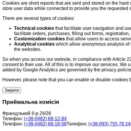
Cookies are short reports that are sent and stored on the hard
store user data while connected to provide you the requested
There are several types of cookies:
Technical cookies
that facilitate user navigation and us
facilitate orders, purchases, filling out forms, registration, 
Customization cookies
that allow users to access servi
Analytical cookies
which allow anonymous analysis of th
the websites.
So when you access our website, in compliance with Article 22
consent to their use. All of this is to improve our services. We
added by Google Analytics are governed by the privacy policie
However, please note that you can enable or disable cookies by
Закрити
Приймальна комісія
Французький б-р 24/26
Телефон:
(+38-0482) 68-12-84
Телефон:
(+38-0482) 68-18-58
Телефон:
(+38-093) 755 78 24