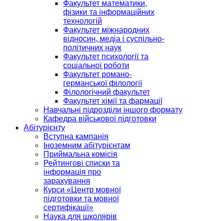
Факультет математики,
фізики та інформаційних
технологій
Факультет міжнародних
відносин, медіа і суспільно-
політичних наук
Факультет психології та
соціальної роботи
Факультет романо-
германської філології
Філологічний факультет
Факультет хімії та фармації
Навчальні підрозділи іншого формату
Кафедра військової підготовки
Абітурієнту
Вступна кампанія
Іноземним абітурієнтам
Приймальна комісія
Рейтингові списки та
інформація про
зарахування
Курси «Центр мовної
підготовки та мовної
сертифікації»
Наука для школярів