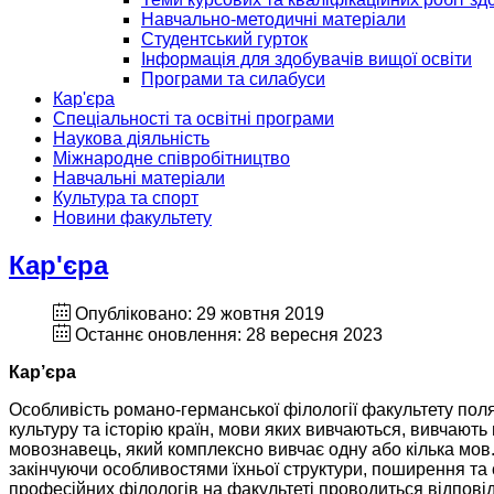
Навчально-методичні матеріали
Студентський гурток
Інформація для здобувачів вищої освіти
Програми та силабуси
Кар'єра
Спеціальності та освітні програми
Наукова діяльність
Міжнародне співробітництво
Навчальні матеріали
Культура та спорт
Новини факультету
Кар'єра
Опубліковано: 29 жовтня 2019
Останнє оновлення: 28 вересня 2023
Кар’єра
Особливість романо-германської філології факультету поля
культуру та історію країн, мови яких вивчаються, вивчают
мовознавець, який комплексно вивчає одну або кілька мов. 
закінчуючи особливостями їхньої структури, поширення та 
професійних філологів на факультеті проводиться відповід