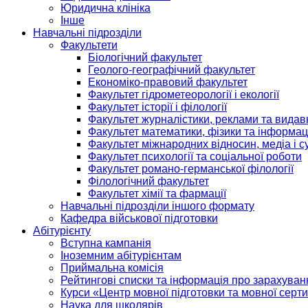
Юридична клініка
Інше
Навчальні підрозділи
Факультети
Біологічний факультет
Геолого-географічний факультет
Економіко-правовий факультет
Факультет гідрометеорології і екології
Факультет історії і філології
Факультет журналістики, реклами та видав
Факультет математики, фізики та інформац
Факультет міжнародних відносин, медіа і с
Факультет психології та соціальної роботи
Факультет романо-германської філології
Філологічний факультет
Факультет хімії та фармації
Навчальні підрозділи іншого формату
Кафедра військової підготовки
Абітурієнту
Вступна кампанія
Іноземним абітурієнтам
Приймальна комісія
Рейтингові списки та інформація про зарахуван
Курси «Центр мовної підготовки та мовної серти
Наука для школярів