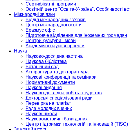
Сертифікатні програми
Освітній центр "Освіта-Україна". Особливості в
Міжнародні зв'язки
Відділ міжнародних зв’язків
Центр міжнародної освіти
Еразмус офіс
Підготовче відділення для іноземних громадян
Центри культури і мови
Академічні наукові проекти
Наука
Науково-дослідна частина
Наукова бібліотека
Ботанічний сад
Аспірантура та докторантура
Наукові конференції та семінари
Нормативні документи
Наукові видання
Науково-дослідна робота студентів
Докторські спеціалізовані ради
Перевірка на плагіат
Рада молодих вчених
Наукові школи
Науковометричні бази даних
Центр підтримки технологій та інновацій (TISC)
Зимовий вступ