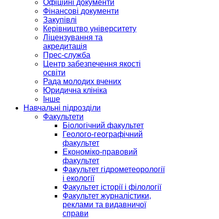
Офіційні документи
Фінансові документи
Закупівлі
Керівництво університету
Ліцензування та
акредитація
Прес-служба
Центр забезпечення якості
освіти
Рада молодих вчених
Юридична клініка
Інше
Навчальні підрозділи
Факультети
Біологічний факультет
Геолого-географічний
факультет
Економіко-правовий
факультет
Факультет гідрометеорології
і екології
Факультет історії і філології
Факультет журналістики,
реклами та видавничої
справи