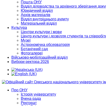
Пошта ОНУ
Відділ діловодства та архівного зберігання док
Юридичний відділ
Архів матеріалів
Відділ внутрішнього аудиту
Матеріальний відділ
Культура
Центри культури і мови
Центр культури і дозвілля студентів та співробіт
Музеї
Астрономічна обсерваторія
Ботанічний сад
Фотогалереї
Військово-мобілізаційний відділ
Вибори ректора 2026
Про ОНУ
Історія університету
Вчена рада
Ректорат