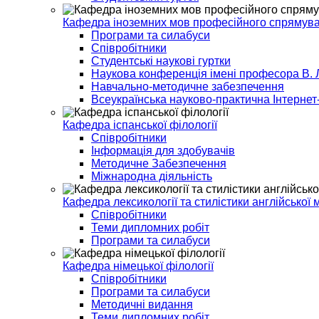
Кафедра іноземних мов професійного спрямув
Програми та силабуси
Співробітники
Студентські наукові гуртки
Наукова конференція імені професора В. Л
Навчально-методичне забезпечення
Всеукраїнська науково-практична Інтерне
Кафедра іспанської філології
Співробітники
Інформація для здобувачів
Методичне Забезпечення
Міжнародна діяльність
Кафедра лексикології та стилістики англійської 
Співробітники
Теми дипломних робіт
Програми та силабуси
Кафедра німецької філології
Співробітники
Програми та силабуси
Методичні видання
Теми дипломних робіт