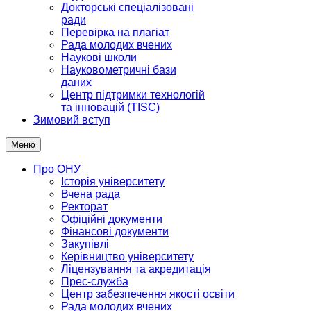
Докторські спеціалізовані
ради
Перевірка на плагіат
Рада молодих вчених
Наукові школи
Науковометричні бази
даних
Центр підтримки технологій
та інновацій (TISC)
Зимовий вступ
Меню
Про ОНУ
Історія університету
Вчена рада
Ректорат
Офіційні документи
Фінансові документи
Закупівлі
Керівництво університету
Ліцензування та акредитація
Прес-служба
Центр забезпечення якості освіти
Рада молодих вчених