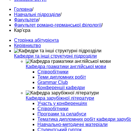
Головна
/
Навчальні підрозділи
/
Факультети
/
Факультет романо-германської філології
/
Кар'єра
Сторінка абітурієнта
Керівництво
Кафедри та інші структурні підрозділи
Кафедра граматики англійської мови
Співробітники
Теми дипломних робіт
Grammar Club
Конференції кафедри
Кафедра зарубіжної літератури
Участь у конференціях
Співробітники
Програми та силабуси
Тематика дипломних робіт кафедри зарубі
Навчально-методичні матеріали
Студентський гурток