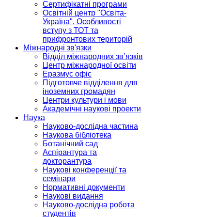
Сертифікатні програми
Освітній центр "Освіта-
Україна". Особливості
вступу з ТОТ та
прифронтових територій
Міжнародні зв'язки
Відділ міжнародних зв’язків
Центр міжнародної освіти
Еразмус офіс
Підготовче відділення для
іноземних громадян
Центри культури і мови
Академічні наукові проекти
Наука
Науково-дослідна частина
Наукова бібліотека
Ботанічний сад
Аспірантура та
докторантура
Наукові конференції та
семінари
Нормативні документи
Наукові видання
Науково-дослідна робота
студентів