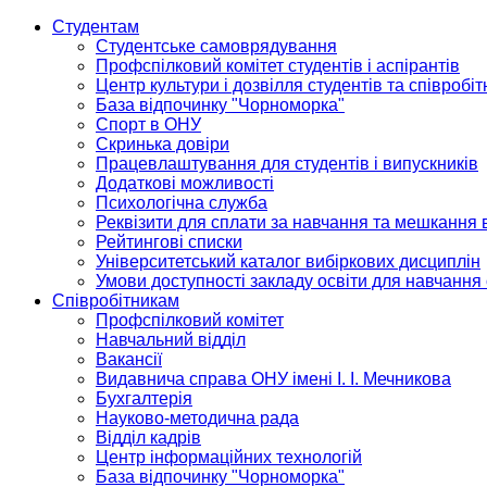
Студентам
Студентське самоврядування
Профспілковий комітет студентів і аспірантів
Центр культури і дозвілля студентів та співробіт
База відпочинку "Чорноморка"
Спорт в ОНУ
Скринька довіри
Працевлаштування для студентів і випускників
Додаткові можливості
Психологічна служба
Реквізити для сплати за навчання та мешкання 
Рейтингові списки
Університетський каталог вибіркових дисциплін
Умови доступності закладу освіти для навчання
Співробітникам
Профспілковий комітет
Навчальний відділ
Вакансії
Видавнича справа ОНУ імені І. І. Мечникова
Бухгалтерія
Науково-методична рада
Відділ кадрів
Центр інформаційних технологій
База відпочинку "Чорноморка"