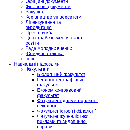
Офіційні документи
Фінансові документи
Закупівлі
Керівництво університету
Ліцензування та
акредитація
Прес-служба
Центр забезпечення якості
освіти
Рада молодих вчених
Юридична клініка
Інше
Навчальні підрозділи
Факультети
Біологічний факультет
Геолого-географічний
факультет
Економіко-правовий
факультет
Факультет гідрометеорології
і екології
Факультет історії і філології
Факультет журналістики,
реклами та видавничої
справи