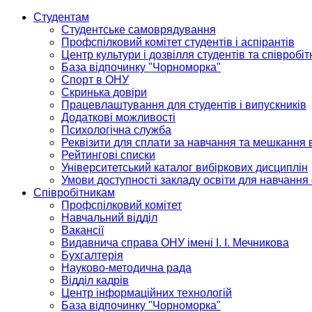
Студентам
Студентське самоврядування
Профспілковий комітет студентів і аспірантів
Центр культури і дозвілля студентів та співробіт
База відпочинку "Чорноморка"
Спорт в ОНУ
Скринька довіри
Працевлаштування для студентів і випускників
Додаткові можливості
Психологічна служба
Реквізити для сплати за навчання та мешкання 
Рейтингові списки
Університетський каталог вибіркових дисциплін
Умови доступності закладу освіти для навчання
Співробітникам
Профспілковий комітет
Навчальний відділ
Вакансії
Видавнича справа ОНУ імені І. І. Мечникова
Бухгалтерія
Науково-методична рада
Відділ кадрів
Центр інформаційних технологій
База відпочинку "Чорноморка"