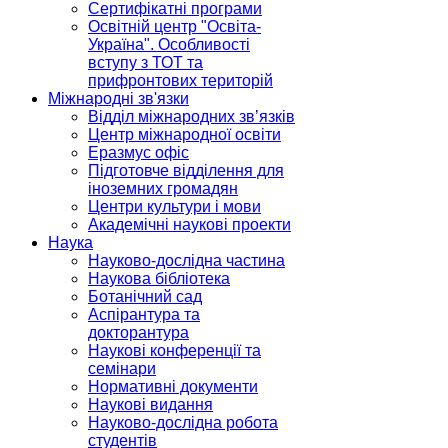
Сертифікатні програми
Освітній центр "Освіта-
Україна". Особливості
вступу з ТОТ та
прифронтових територій
Міжнародні зв'язки
Відділ міжнародних зв’язків
Центр міжнародної освіти
Еразмус офіс
Підготовче відділення для
іноземних громадян
Центри культури і мови
Академічні наукові проекти
Наука
Науково-дослідна частина
Наукова бібліотека
Ботанічний сад
Аспірантура та
докторантура
Наукові конференції та
семінари
Нормативні документи
Наукові видання
Науково-дослідна робота
студентів