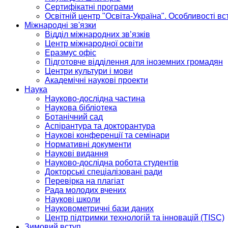
Сертифікатні програми
Освітній центр "Освіта-Україна". Особливості в
Міжнародні зв'язки
Відділ міжнародних зв’язків
Центр міжнародної освіти
Еразмус офіс
Підготовче відділення для іноземних громадян
Центри культури і мови
Академічні наукові проекти
Наука
Науково-дослідна частина
Наукова бібліотека
Ботанічний сад
Аспірантура та докторантура
Наукові конференції та семінари
Нормативні документи
Наукові видання
Науково-дослідна робота студентів
Докторські спеціалізовані ради
Перевірка на плагіат
Рада молодих вчених
Наукові школи
Науковометричні бази даних
Центр підтримки технологій та інновацій (TISC)
Зимовий вступ