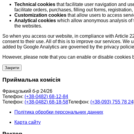
Technical cookies
that facilitate user navigation and us
facilitate orders, purchases, filling out forms, registration, 
Customization cookies
that allow users to access servi
Analytical cookies
which allow anonymous analysis of th
the websites.
So when you access our website, in compliance with Article 22
consent to their use. All of this is to improve our services. We
added by Google Analytics are governed by the privacy policie
However, please note that you can enable or disable cookies by
Закрити
Приймальна комісія
Французький б-р 24/26
Телефон:
(+38-0482) 68-12-84
Телефон:
(+38-0482) 68-18-58
Телефон:
(+38-093) 755 78 24
Політика обробки персональних данних
Карта сайту
Ректор