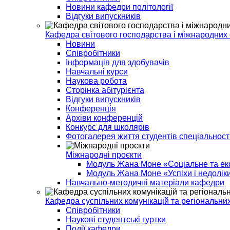
Новини кафедри політології
Відгуки випускників
Кафедра світового господарства і міжнародних
Новини
Співробітники
Інформація для здобувачів
Навчальні курси
Наукова робота
Сторінка абітурієнта
Відгуки випускників
Конференція
Архіви конференцій
Конкурс для школярів
Фотогалерея життя студентів спеціальнос
Міжнародні проєкти
Модуль Жана Моне «Соціальне та еко
Модуль Жана Моне «Успіхи і недоліки
Навчально-методичні матеріали кафедри
Кафедра суспільних комунікацій та регіональних
Співробітники
Наукові студентські гуртки
Події кафедри