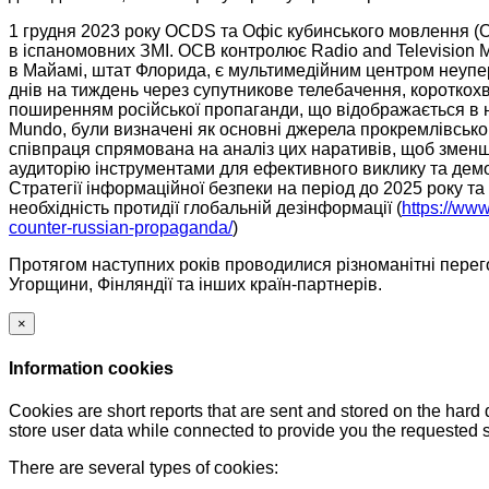
1 грудня 2023 року OCDS та Офіс кубинського мовлення (
в іспаномовних ЗМІ. OCB контролює Radio and Television Mar
в Майамі, штат Флорида, є мультимедійним центром неупере
днів на тиждень через супутникове телебачення, короткох
поширенням російської пропаганди, що відображається в нар
Mundo, були визначені як основні джерела прокремлівськог
співпраця спрямована на аналіз цих наративів, щоб зменш
аудиторію інструментами для ефективного виклику та демон
Стратегії інформаційної безпеки на період до 2025 року т
необхідність протидії глобальній дезінформації (
https://www
counter-russian-propaganda/
)
Протягом наступних років проводилися різноманітні перегов
Угорщини, Фінляндії та інших країн-партнерів.
×
Information cookies
Cookies are short reports that are sent and stored on the hard
store user data while connected to provide you the requested
There are several types of cookies: