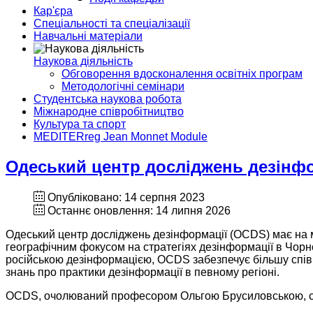
Кар'єра
Спеціальності та спеціалізації
Навчальні матеріали
Наукова діяльність
Обговорення вдосконалення освітніх програм
Методологічні семінари
Студентська наукова робота
Міжнародне співробітництво
Культура та спорт
MEDITERreg Jean Monnet Module
Одеський центр досліджень дезінфо
Опубліковано: 14 серпня 2023
Останнє оновлення: 14 липня 2026
Одеський центр досліджень дезінформації (OCDS) має на ме
географічним фокусом на стратегіях дезінформації в Чорн
російською дезінформацією, OCDS забезпечує більшу спів
знань про практики дезінформації в певному регіоні.
OCDS, очолюваний професором Ольгою Брусиловською, ск