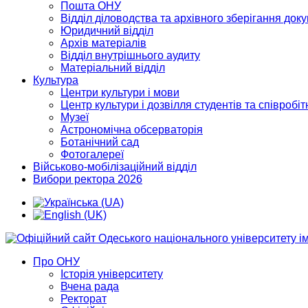
Пошта ОНУ
Відділ діловодства та архівного зберігання док
Юридичний відділ
Архів матеріалів
Відділ внутрішнього аудиту
Матеріальний відділ
Культура
Центри культури і мови
Центр культури і дозвілля студентів та співробіт
Музеї
Астрономічна обсерваторія
Ботанічний сад
Фотогалереї
Військово-мобілізаційний відділ
Вибори ректора 2026
Про ОНУ
Історія університету
Вчена рада
Ректорат