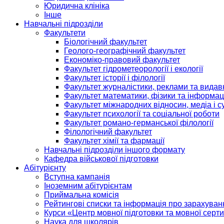
Юридична клініка
Інше
Навчальні підрозділи
Факультети
Біологічний факультет
Геолого-географічний факультет
Економіко-правовий факультет
Факультет гідрометеорології і екології
Факультет історії і філології
Факультет журналістики, реклами та видав
Факультет математики, фізики та інформац
Факультет міжнародних відносин, медіа і с
Факультет психології та соціальної роботи
Факультет романо-германської філології
Філологічний факультет
Факультет хімії та фармації
Навчальні підрозділи іншого формату
Кафедра військової підготовки
Абітурієнту
Вступна кампанія
Іноземним абітурієнтам
Приймальна комісія
Рейтингові списки та інформація про зарахуван
Курси «Центр мовної підготовки та мовної серти
Наука для школярів