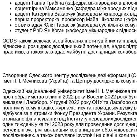
доцент Ганна Грабіна (кафедра міжнародних відносин
доцент Ірина Максименко (кафедра міжнародних відн
доцент Катерина Вакарчук (кафедра міжнародних від
перша проректорка, професор Майя Ніколаєва (кафедр
ст. викладач Юлія Тарасюк (кафедра суспільних комуні
студент PhD Ян Коган (кафедра міжнародних відноси
OCDS також включає асоційованих інституційних та індиві
відносини, розширює дослідницький потенціал, надає підтр
практиків, а також закладає майбутні дослідницькі колабора
Створення Одеського центру досліджень дезінформації (O
імені І. І. Мечникова (Україна) та Центру досліджень кому
Одеський національний університет імені І. І. Мечникова 
про побратимство в липні 2022 року. Восени 2022 року бул
викладачі Лафборо. У грудні 2022 року ОНУ та Лафборо спі
політичну комунікацію, журналістику та громадську думку в 
відбувся за підтримки Фонду Президента України. Результат
отримано фінансування від Інституту передових дослідже
один тиждень у квітні 2023 року для проведення дослідниць
регулярні зустрічі між вищим керівництвом обох університе
дослідженнях, а також регулярні зустрічі на рівні школи та