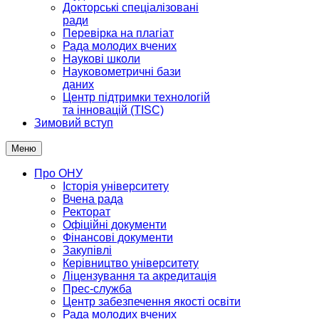
Докторські спеціалізовані
ради
Перевірка на плагіат
Рада молодих вчених
Наукові школи
Науковометричні бази
даних
Центр підтримки технологій
та інновацій (TISC)
Зимовий вступ
Меню
Про ОНУ
Історія університету
Вчена рада
Ректорат
Офіційні документи
Фінансові документи
Закупівлі
Керівництво університету
Ліцензування та акредитація
Прес-служба
Центр забезпечення якості освіти
Рада молодих вчених