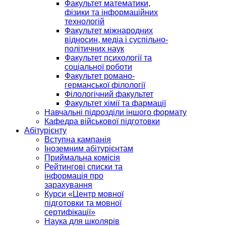
Факультет математики,
фізики та інформаційних
технологій
Факультет міжнародних
відносин, медіа і суспільно-
політичних наук
Факультет психології та
соціальної роботи
Факультет романо-
германської філології
Філологічний факультет
Факультет хімії та фармації
Навчальні підрозділи іншого формату
Кафедра військової підготовки
Абітурієнту
Вступна кампанія
Іноземним абітурієнтам
Приймальна комісія
Рейтингові списки та
інформація про
зарахування
Курси «Центр мовної
підготовки та мовної
сертифікації»
Наука для школярів