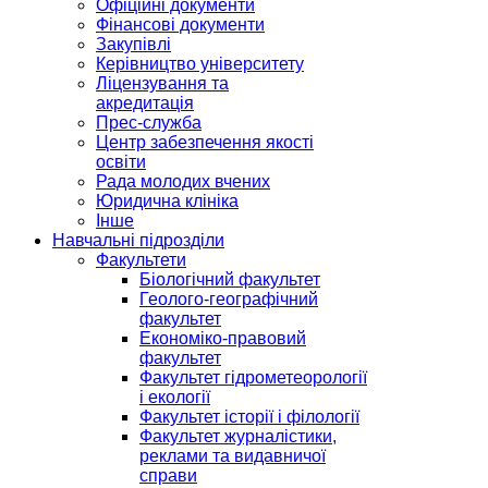
Офіційні документи
Фінансові документи
Закупівлі
Керівництво університету
Ліцензування та
акредитація
Прес-служба
Центр забезпечення якості
освіти
Рада молодих вчених
Юридична клініка
Інше
Навчальні підрозділи
Факультети
Біологічний факультет
Геолого-географічний
факультет
Економіко-правовий
факультет
Факультет гідрометеорології
і екології
Факультет історії і філології
Факультет журналістики,
реклами та видавничої
справи