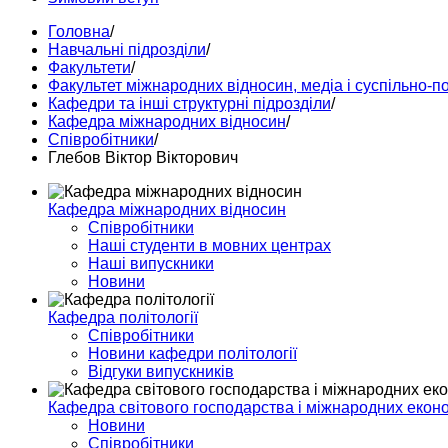
Головна
/
Навчальні підрозділи
/
Факультети
/
Факультет міжнародних відносин, медіа і суспільно-п
Кафедри та інші структурні підрозділи
/
Кафедра міжнародних відносин
/
Співробітники
/
Глебов Віктор Вікторович
Кафедра міжнародних відносин
Співробітники
Наші студенти в мовних центрах
Наші випускники
Новини
Кафедра політології
Співробітники
Новини кафедри політології
Відгуки випускників
Кафедра світового господарства і міжнародних екон
Новини
Співробітники