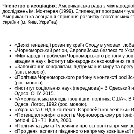
Членство в асоціаціях:
Американська рада з міжнародної о
досліджень ім. Монтерея (1999). Стипендіат програми Фулб
Американська асоціація сприяння розвитку слов'янських с
України (м. Київ, Україна).
«Деякі тенденції розвитку країн Сходу в умовах глоба
«Чорноморський регіон, Європейська безпека та Украї
«Міжнародні проблеми Чорноморського регіону у зовнішн
академія наук. Інститут міжнародних економічних та 
«Запобігання конфліктам, підтримання миру та врегу
(англ. мовою).
«Політика Чорноморського регіону в контексті російс
(рос. мовою).
«Інститут соціальних наук (передмова)» В Одеський нац
Одеса: ОНУ, 2015.
«Американська молодь і зовнішня політика США». В СШ
Одеса, Логос, 1992 (рос. мовою).
«Україна та СНД в контексті Європейської безпеки» В
«Потенціал конфліктності в Чорноморському регіоні:
регіоні, 63 - 71. Київ, 2000.
«Політична думка Туреччини про основні напрямки зов
«Про деякі аспекти південного напрямку зовнішньої по