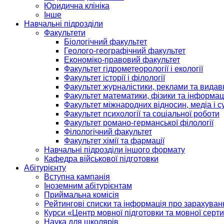
Юридична клініка
Інше
Навчальні підрозділи
Факультети
Біологічний факультет
Геолого-географічний факультет
Економіко-правовий факультет
Факультет гідрометеорології і екології
Факультет історії і філології
Факультет журналістики, реклами та видав
Факультет математики, фізики та інформац
Факультет міжнародних відносин, медіа і с
Факультет психології та соціальної роботи
Факультет романо-германської філології
Філологічний факультет
Факультет хімії та фармації
Навчальні підрозділи іншого формату
Кафедра військової підготовки
Абітурієнту
Вступна кампанія
Іноземним абітурієнтам
Приймальна комісія
Рейтингові списки та інформація про зарахуван
Курси «Центр мовної підготовки та мовної серти
Наука для школярів