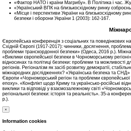
«Фактор НАТО і країни Магрибу». В Політика і час. Ж
«Український ВПК на близькосхідному ринку озброєнь
«Місце і перспективи України на близькосхідному ри
безпеки і оборони України 1 (2003): 162-167.
Міжнаро
Європейська конференція з соціальних та поведінкових на
Східній Європі (1917-2017): чинники, досягнення, проблем
проблеми транскордонної безпеки» (Одеса, 2016 р.). Міжн
«Виклики європейської безпеки в Чорноморському регіоні»
відносинах та політиці безпеки: проблеми та можливості д
регіонів. Регіоналізм як засіб розвитку демократії, стабіл
міжнародних дослідженнях? «Українська безпека та СНД» (
Європи «Чорноморський регіон та проблеми європейської
епоху». «Конфлікт щодо Криму та українсько-російські відн
виклики та відповіді у взаємозалежному світі «Чорноморський
регіональної безпеки: історія та реальність». 35-а конфер
р.).
×
Information cookies