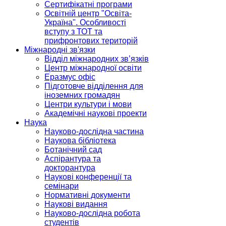
Сертифікатні програми
Освітній центр "Освіта-
Україна". Особливості
вступу з ТОТ та
прифронтових територій
Міжнародні зв'язки
Відділ міжнародних зв’язків
Центр міжнародної освіти
Еразмус офіс
Підготовче відділення для
іноземних громадян
Центри культури і мови
Академічні наукові проекти
Наука
Науково-дослідна частина
Наукова бібліотека
Ботанічний сад
Аспірантура та
докторантура
Наукові конференції та
семінари
Нормативні документи
Наукові видання
Науково-дослідна робота
студентів