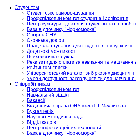
Студентам
Студентське самоврядування
Профспілковий комітет студентів і аспірантів
Центр культури і дозвілля студентів та співробіт
База відпочинку "Чорноморка"
Спорт в ОНУ
Скринька довіри
Працевлаштування для студентів і випускників
Додаткові можливості
Психологічна служба
Реквізити для сплати за навчання та мешкання 
Рейтингові списки
Університетський каталог вибіркових дисциплін
Умови доступності закладу освіти для навчання
Співробітникам
Профспілковий комітет
Навчальний відділ
Вакансії
Видавнича справа ОНУ імені І. І. Мечникова
Бухгалтерія
Науково-методична рада
Відділ кадрів
Центр інформаційних технологій
База відпочинку "Чорноморка"