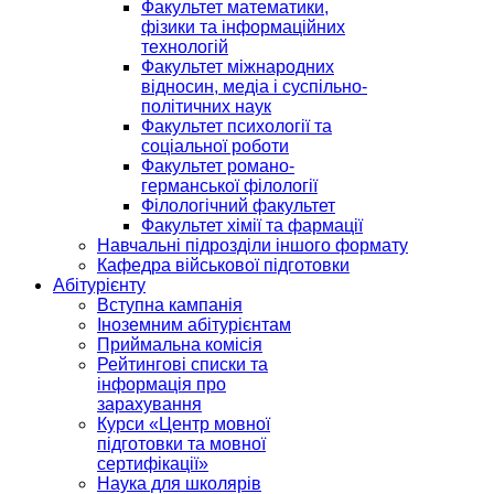
Факультет математики,
фізики та інформаційних
технологій
Факультет міжнародних
відносин, медіа і суспільно-
політичних наук
Факультет психології та
соціальної роботи
Факультет романо-
германської філології
Філологічний факультет
Факультет хімії та фармації
Навчальні підрозділи іншого формату
Кафедра військової підготовки
Абітурієнту
Вступна кампанія
Іноземним абітурієнтам
Приймальна комісія
Рейтингові списки та
інформація про
зарахування
Курси «Центр мовної
підготовки та мовної
сертифікації»
Наука для школярів