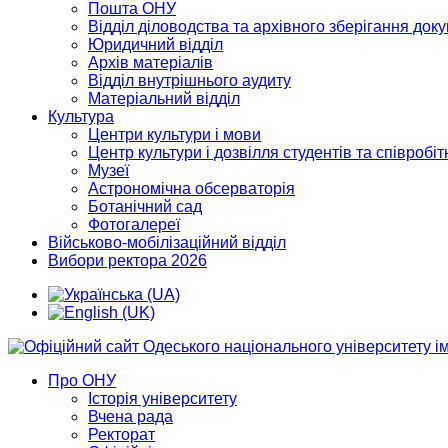
Пошта ОНУ
Відділ діловодства та архівного зберігання док
Юридичний відділ
Архів матеріалів
Відділ внутрішнього аудиту
Матеріальний відділ
Культура
Центри культури і мови
Центр культури і дозвілля студентів та співробіт
Музеї
Астрономічна обсерваторія
Ботанічний сад
Фотогалереї
Військово-мобілізаційний відділ
Вибори ректора 2026
Про ОНУ
Історія університету
Вчена рада
Ректорат