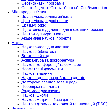
Сертифікатні програми
Освітній центр "Освіта-Україна". Особливості в
Міжнародні зв'язки
Відділ міжнародних зв’язків
Центр міжнародної освіти
Еразмус офіс
Підготовче відділення для іноземних громадян
Центри культури і мови
Академічні наукові проекти
Наука
Науково-дослідна частина
Наукова бібліотека
Ботанічний сад
Аспірантура та докторантура
Наукові конференції та семінари
Нормативні документи
Наукові видання
Науково-дослідна робота студентів
Докторські спеціалізовані ради
Перевірка на плагіат
Рада молодих вчених
Наукові школи
Науковометричні бази даних
Центр підтримки технологій та інновацій (TISC)
Зимовий вступ