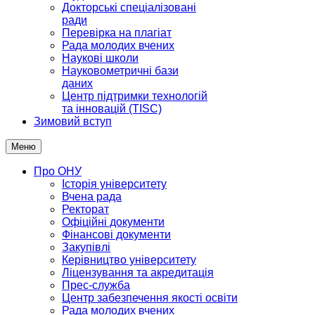
Докторські спеціалізовані
ради
Перевірка на плагіат
Рада молодих вчених
Наукові школи
Науковометричні бази
даних
Центр підтримки технологій
та інновацій (TISC)
Зимовий вступ
Меню
Про ОНУ
Історія університету
Вчена рада
Ректорат
Офіційні документи
Фінансові документи
Закупівлі
Керівництво університету
Ліцензування та акредитація
Прес-служба
Центр забезпечення якості освіти
Рада молодих вчених