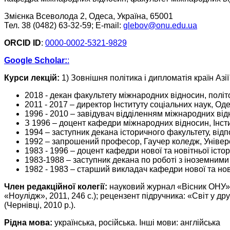
Змієнка Всеволода 2, Одеса, Україна, 65001
Тел. 38 (0482) 63-32-59; E-mail:
glebov@onu.edu.ua
ORCID ID
:
0000-0002-5321-9829
Google Scholar:
:
Курси лекцій:
1) Зовнішня політика і дипломатія країн Азії
2018 - декан факультету міжнародних відносин, політол
2011 - 2017 – директор Інституту соціальних наук, Оде
1996 - 2010 – завідувач відділенням міжнародних відн
З 1996 – доцент кафедри міжнародних відносин, Інсти
1994 – заступник декана історичного факультету, від
1992 – запрошений професор, Гаучер коледж, Універ
1983 - 1996 – доцент кафедри нової та новітньої істор
1983-1988 – заступник декана по роботі з іноземними
1982 - 1983 – старший викладач кафедри нової та нові
Член редакційної колегії:
науковий журнал «Вісник ОНУ» 
«Ноулідж», 2011, 246 с.); рецензент підручника: «Світ у др
(Чернівці, 2010 р.).
Рідна мова:
українська, російська. Інші мови: англійська