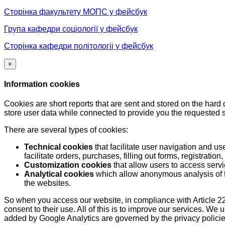
Сторінка факультету МОПС у фейсбук
Група кафедри соціології у фейсбук
Сторінка кафедри політологіі у фейсбук
×
Information cookies
Cookies are short reports that are sent and stored on the hard
store user data while connected to provide you the requested
There are several types of cookies:
Technical cookies
that facilitate user navigation and us
facilitate orders, purchases, filling out forms, registration, 
Customization cookies
that allow users to access servi
Analytical cookies
which allow anonymous analysis of th
the websites.
So when you access our website, in compliance with Article 22
consent to their use. All of this is to improve our services. We
added by Google Analytics are governed by the privacy policie