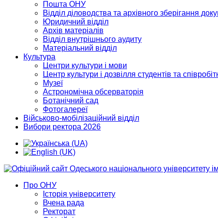
Пошта ОНУ
Відділ діловодства та архівного зберігання док
Юридичний відділ
Архів матеріалів
Відділ внутрішнього аудиту
Матеріальний відділ
Культура
Центри культури і мови
Центр культури і дозвілля студентів та співробіт
Музеї
Астрономічна обсерваторія
Ботанічний сад
Фотогалереї
Військово-мобілізаційний відділ
Вибори ректора 2026
Про ОНУ
Історія університету
Вчена рада
Ректорат