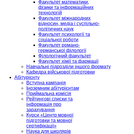
Факультет математики,
фізики та інформаційних
технологій
Факультет міжнародних
відносин, медіа і суспільно-
політичних наук
Факультет психології та
соціальної роботи
Факультет романо-
германської філології
Філологічний факультет
Факультет хімії та фармації
Навчальні підрозділи іншого формату
Кафедра військової підготовки
Абітурієнту
Вступна кампанія
Іноземним абітурієнтам
Приймальна комісія
Рейтингові списки та
інформація про
зарахування
Курси «Центр мовної
підготовки та мовної
сертифікації»
Наука для школярів