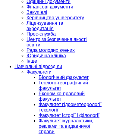
Офіційні документи
Фінансові документи
Закупівлі
Керівництво університету
Ліцензування та
акредитація
Прес-служба
Центр забезпечення якості
освіти
Рада молодих вчених
Юридична клініка
Інше
Навчальні підрозділи
Факультети
Біологічний факультет
Геолого-географічний
факультет
Економіко-правовий
факультет
Факультет гідрометеорології
і екології
Факультет історії і філології
Факультет журналістики,
реклами та видавничої
справи