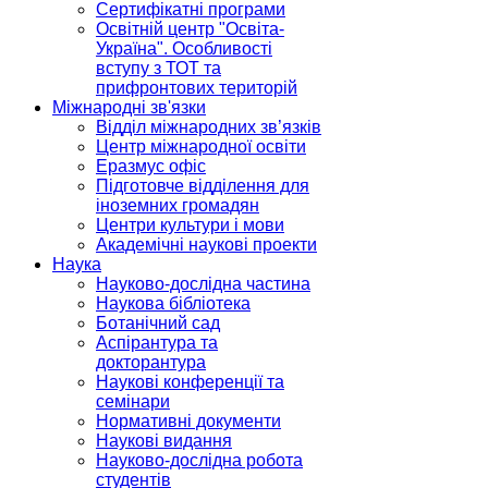
Сертифікатні програми
Освітній центр "Освіта-
Україна". Особливості
вступу з ТОТ та
прифронтових територій
Міжнародні зв'язки
Відділ міжнародних зв’язків
Центр міжнародної освіти
Еразмус офіс
Підготовче відділення для
іноземних громадян
Центри культури і мови
Академічні наукові проекти
Наука
Науково-дослідна частина
Наукова бібліотека
Ботанічний сад
Аспірантура та
докторантура
Наукові конференції та
семінари
Нормативні документи
Наукові видання
Науково-дослідна робота
студентів