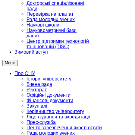
Докторські спеціалізовані
ради
Перевірка на плагіат
Рада молодих вчених
Наукові школи
Науковометричні бази
даних
Центр підтримки технологій
та інновацій (TISC)
Зимовий вступ
Меню
Про ОНУ
Історія університету
Вчена рада
Ректорат
Офіційні документи
Фінансові документи
Закупівлі
Керівництво університету
Ліцензування та акредитація
Прес-служба
Центр забезпечення якості освіти
Рада молодих вчених