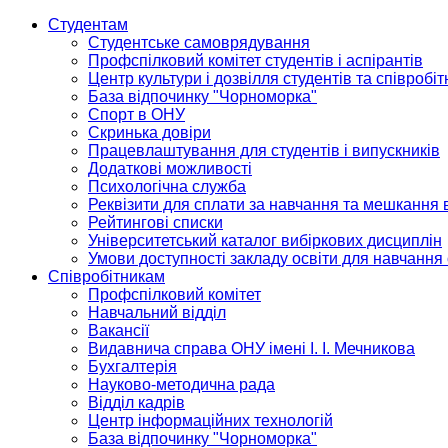
Студентам
Студентське самоврядування
Профспілковий комітет студентів і аспірантів
Центр культури і дозвілля студентів та співробіт
База відпочинку "Чорноморка"
Спорт в ОНУ
Скринька довіри
Працевлаштування для студентів і випускників
Додаткові можливості
Психологічна служба
Реквізити для сплати за навчання та мешкання 
Рейтингові списки
Університетський каталог вибіркових дисциплін
Умови доступності закладу освіти для навчання
Співробітникам
Профспілковий комітет
Навчальний відділ
Вакансії
Видавнича справа ОНУ імені І. І. Мечникова
Бухгалтерія
Науково-методична рада
Відділ кадрів
Центр інформаційних технологій
База відпочинку "Чорноморка"