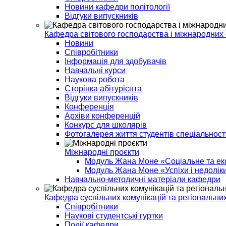
Новини кафедри політології
Відгуки випускників
Кафедра світового господарства і міжнародних
Новини
Співробітники
Інформація для здобувачів
Навчальні курси
Наукова робота
Сторінка абітурієнта
Відгуки випускників
Конференція
Архіви конференцій
Конкурс для школярів
Фотогалерея життя студентів спеціальнос
Міжнародні проєкти
Модуль Жана Моне «Соціальне та еко
Модуль Жана Моне «Успіхи і недоліки
Навчально-методичні матеріали кафедри
Кафедра суспільних комунікацій та регіональних
Співробітники
Наукові студентські гуртки
Події кафедри