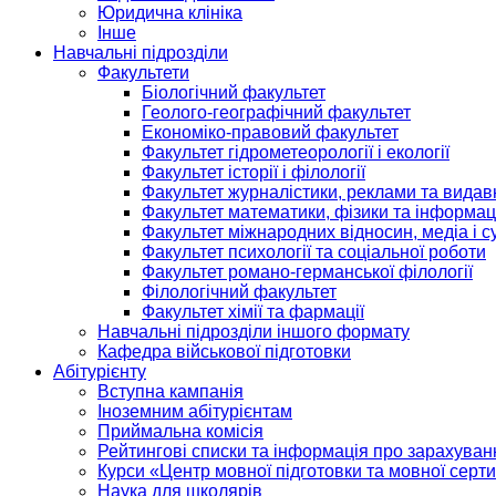
Юридична клініка
Інше
Навчальні підрозділи
Факультети
Біологічний факультет
Геолого-географічний факультет
Економіко-правовий факультет
Факультет гідрометеорології і екології
Факультет історії і філології
Факультет журналістики, реклами та видав
Факультет математики, фізики та інформац
Факультет міжнародних відносин, медіа і с
Факультет психології та соціальної роботи
Факультет романо-германської філології
Філологічний факультет
Факультет хімії та фармації
Навчальні підрозділи іншого формату
Кафедра військової підготовки
Абітурієнту
Вступна кампанія
Іноземним абітурієнтам
Приймальна комісія
Рейтингові списки та інформація про зарахуван
Курси «Центр мовної підготовки та мовної серти
Наука для школярів