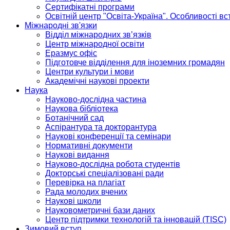
Сертифікатні програми
Освітній центр "Освіта-Україна". Особливості в
Міжнародні зв'язки
Відділ міжнародних зв’язків
Центр міжнародної освіти
Еразмус офіс
Підготовче відділення для іноземних громадян
Центри культури і мови
Академічні наукові проекти
Наука
Науково-дослідна частина
Наукова бібліотека
Ботанічний сад
Аспірантура та докторантура
Наукові конференції та семінари
Нормативні документи
Наукові видання
Науково-дослідна робота студентів
Докторські спеціалізовані ради
Перевірка на плагіат
Рада молодих вчених
Наукові школи
Науковометричні бази даних
Центр підтримки технологій та інновацій (TISC)
Зимовий вступ