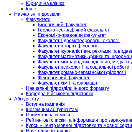
Юридична клініка
Інше
Навчальні підрозділи
Факультети
Біологічний факультет
Геолого-географічний факультет
Економіко-правовий факультет
Факультет гідрометеорології і екології
Факультет історії і філології
Факультет журналістики, реклами та видав
Факультет математики, фізики та інформац
Факультет міжнародних відносин, медіа і с
Факультет психології та соціальної роботи
Факультет романо-германської філології
Філологічний факультет
Факультет хімії та фармації
Навчальні підрозділи іншого формату
Кафедра військової підготовки
Абітурієнту
Вступна кампанія
Іноземним абітурієнтам
Приймальна комісія
Рейтингові списки та інформація про зарахуван
Курси «Центр мовної підготовки та мовної серти
Наука для школярів