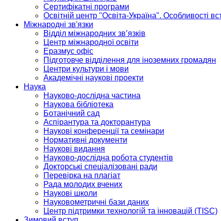
Сертифікатні програми
Освітній центр "Освіта-Україна". Особливості в
Міжнародні зв'язки
Відділ міжнародних зв’язків
Центр міжнародної освіти
Еразмус офіс
Підготовче відділення для іноземних громадян
Центри культури і мови
Академічні наукові проекти
Наука
Науково-дослідна частина
Наукова бібліотека
Ботанічний сад
Аспірантура та докторантура
Наукові конференції та семінари
Нормативні документи
Наукові видання
Науково-дослідна робота студентів
Докторські спеціалізовані ради
Перевірка на плагіат
Рада молодих вчених
Наукові школи
Науковометричні бази даних
Центр підтримки технологій та інновацій (TISC)
Зимовий вступ