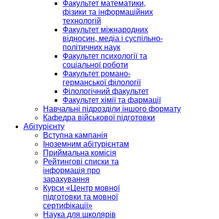
Факультет математики,
фізики та інформаційних
технологій
Факультет міжнародних
відносин, медіа і суспільно-
політичних наук
Факультет психології та
соціальної роботи
Факультет романо-
германської філології
Філологічний факультет
Факультет хімії та фармації
Навчальні підрозділи іншого формату
Кафедра військової підготовки
Абітурієнту
Вступна кампанія
Іноземним абітурієнтам
Приймальна комісія
Рейтингові списки та
інформація про
зарахування
Курси «Центр мовної
підготовки та мовної
сертифікації»
Наука для школярів