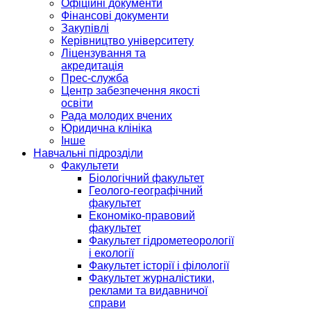
Офіційні документи
Фінансові документи
Закупівлі
Керівництво університету
Ліцензування та
акредитація
Прес-служба
Центр забезпечення якості
освіти
Рада молодих вчених
Юридична клініка
Інше
Навчальні підрозділи
Факультети
Біологічний факультет
Геолого-географічний
факультет
Економіко-правовий
факультет
Факультет гідрометеорології
і екології
Факультет історії і філології
Факультет журналістики,
реклами та видавничої
справи