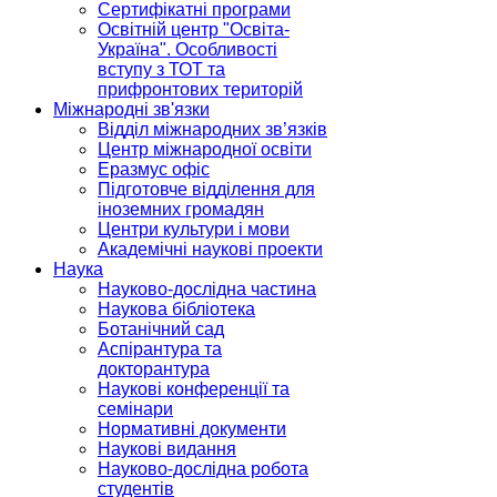
Сертифікатні програми
Освітній центр "Освіта-
Україна". Особливості
вступу з ТОТ та
прифронтових територій
Міжнародні зв'язки
Відділ міжнародних зв’язків
Центр міжнародної освіти
Еразмус офіс
Підготовче відділення для
іноземних громадян
Центри культури і мови
Академічні наукові проекти
Наука
Науково-дослідна частина
Наукова бібліотека
Ботанічний сад
Аспірантура та
докторантура
Наукові конференції та
семінари
Нормативні документи
Наукові видання
Науково-дослідна робота
студентів