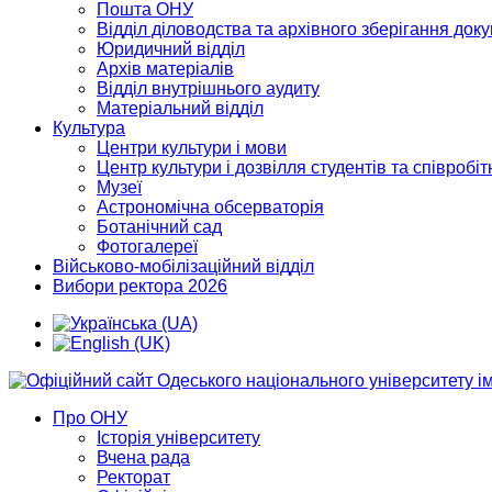
Пошта ОНУ
Відділ діловодства та архівного зберігання док
Юридичний відділ
Архів матеріалів
Відділ внутрішнього аудиту
Матеріальний відділ
Культура
Центри культури і мови
Центр культури і дозвілля студентів та співробіт
Музеї
Астрономічна обсерваторія
Ботанічний сад
Фотогалереї
Військово-мобілізаційний відділ
Вибори ректора 2026
Про ОНУ
Історія університету
Вчена рада
Ректорат