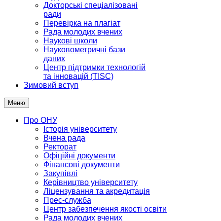
Докторські спеціалізовані
ради
Перевірка на плагіат
Рада молодих вчених
Наукові школи
Науковометричні бази
даних
Центр підтримки технологій
та інновацій (TISC)
Зимовий вступ
Меню
Про ОНУ
Історія університету
Вчена рада
Ректорат
Офіційні документи
Фінансові документи
Закупівлі
Керівництво університету
Ліцензування та акредитація
Прес-служба
Центр забезпечення якості освіти
Рада молодих вчених