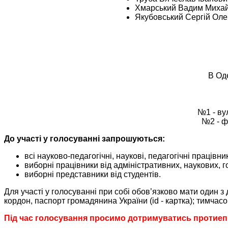
Хмарський Вадим Миха
Якубовський Сергій Оле
В Оде
№1 - вул
№2 - ф
До участі у голосуванні запрошуються:
всі науково-педагогічні, наукові, педагогічні працівни
виборні працівники від адміністративних, наукових, г
виборні представники від студентів.
Для участі у голосуванні при собі обов’язково мати один з 
кордон, паспорт громадянина України (id - картка); тимча
Під час голосування просимо дотримуватись протиепі