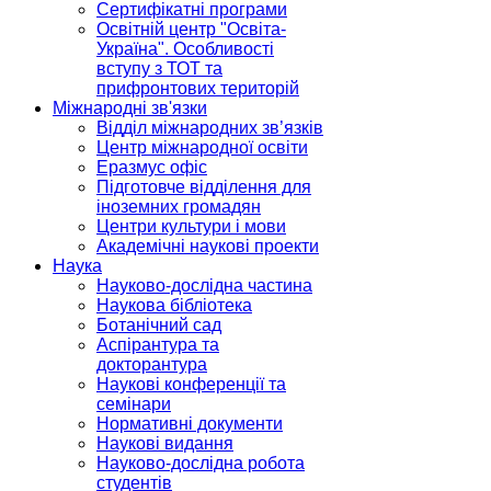
Сертифікатні програми
Освітній центр "Освіта-
Україна". Особливості
вступу з ТОТ та
прифронтових територій
Міжнародні зв'язки
Відділ міжнародних зв’язків
Центр міжнародної освіти
Еразмус офіс
Підготовче відділення для
іноземних громадян
Центри культури і мови
Академічні наукові проекти
Наука
Науково-дослідна частина
Наукова бібліотека
Ботанічний сад
Аспірантура та
докторантура
Наукові конференції та
семінари
Нормативні документи
Наукові видання
Науково-дослідна робота
студентів