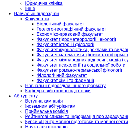
Юридична клініка
Інше
Навчальні підрозділи
Факультети
Біологічний факультет
Геолого-географічний факультет
Економіко-правовий факультет
Факультет гідрометеорології і екології
Факультет історії і філології
Факультет журналістики, реклами та видав
Факультет математики, фізики та інформац
Факультет міжнародних відносин, медіа і с
Факультет психології та соціальної роботи
Факультет романо-германської філології
Філологічний факультет
Факультет хімії та фармації
Навчальні підрозділи іншого формату
Кафедра військової підготовки
Абітурієнту
Вступна кампанія
Іноземним абітурієнтам
Приймальна комісія
Рейтингові списки та інформація про зарахуван
Курси «Центр мовної підготовки та мовної серти
Наука для школярів