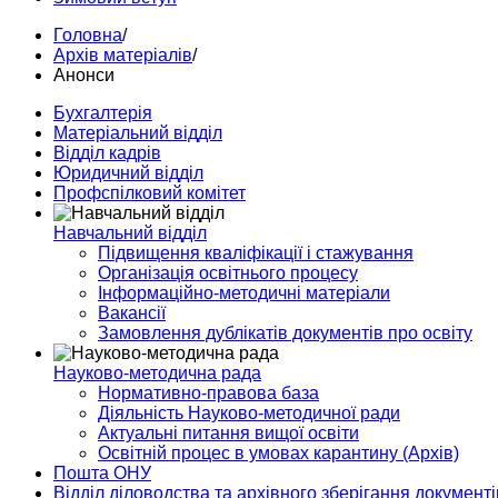
Головна
/
Архів матеріалів
/
Анонси
Бухгалтерія
Матеріальний відділ
Відділ кадрів
Юридичний відділ
Профспілковий комітет
Навчальний відділ
Підвищення кваліфікації і стажування
Організація освітнього процесу
Інформаційно-методичні матеріали
Вакансії
Замовлення дублікатів документів про освіту
Науково-методична рада
Нормативно-правова база
Діяльність Науково-методичної ради
Актуальні питання вищої освіти
Освітній процес в умовах карантину (Архів)
Пошта ОНУ
Відділ діловодства та архівного зберігання документі