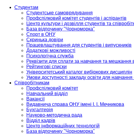
Студентам
Студентське самоврядування
Профспілковий комітет студентів і аспірантів
Центр культури і дозвілля студентів та співробіт
База відпочинку "Чорноморка"
Спорт в ОНУ
Скринька довіри
Працевлаштування для студентів і випускників
Додаткові можливості
Психологічна служба
Реквізити для сплати за навчання та мешкання 
Рейтингові списки
Університетський каталог вибіркових дисциплін
Умови доступності закладу освіти для навчання
Співробітникам
Профспілковий комітет
Навчальний відділ
Вакансії
Видавнича справа ОНУ імені І. І. Мечникова
Бухгалтерія
Науково-методична рада
Відділ кадрів
Центр інформаційних технологій
База відпочинку "Чорноморка"