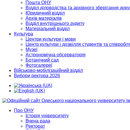
Пошта ОНУ
Відділ діловодства та архівного зберігання док
Юридичний відділ
Архів матеріалів
Відділ внутрішнього аудиту
Матеріальний відділ
Культура
Центри культури і мови
Центр культури і дозвілля студентів та співробіт
Музеї
Астрономічна обсерваторія
Ботанічний сад
Фотогалереї
Військово-мобілізаційний відділ
Вибори ректора 2026
Про ОНУ
Історія університету
Вчена рада
Ректорат