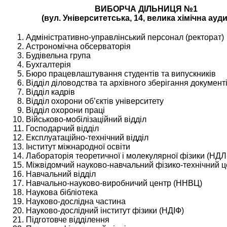
ВИБОРЧА ДІЛЬНИЦЯ №1
(вул. Університетська, 14, велика хімічна ауди
Адміністративно-управлінський персонал (ректорат)
Астрономічна обсерваторія
Будівельна група
Бухгалтерія
Бюро працевлаштування студентів та випускників
Відділ діловодства та архівного зберігання документі
Відділ кадрів
Відділ охорони об’єктів університету
Відділ охорони праці
Військово-мобілізаційний відділ
Господарчий відділ
Експлуатаційно-технічний відділ
Інститут міжнародної освіти
Лабораторія теоретичної і молекулярної фізики (НДЛ
Міжвідомчий науково-навчальний фізико-технічний
Навчальний відділ
Навчально-науково-виробничий центр (ННВЦ)
Наукова бібліотека
Науково-дослідна частина
Науково-дослідний інститут фізики (НДІФ)
Підготовче відділення