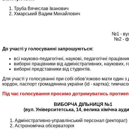
Труба Вячеслав Іванович
Хмарський Вадим Михайлович
№1 - вул
№2 - ф
До участі у голосуванні запрошуються:
всі науково-педагогічні, наукові, педагогічні працівни
виборні працівники від адміністративних, наукових, г
виборні представники від студентів.
Для участі у голосуванні при собі обов’язково мати один з 
кордон, паспорт громадянина україни (id - картка); тимча
Під час голосування просимо дотримуватись протиепі
ВИБОРЧА ДІЛЬНИЦЯ №1
(вул. Університетська, 14, велика хімічна ауди
Адміністративно-управлінський персонал (ректорат)
Астрономічна обсерваторія