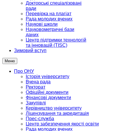
Докторські спеціалізовані
ради
Перевірка на плагіат
Рада молодих вчених
Наукові школи
Науковометричні бази
даних
Центр підтримки технологій
та інновацій (TISC)
Зимовий вступ
Меню
Про ОНУ
Історія університету
Вчена рада
Ректорат
Офіційні документи
Фінансові документи
Закупівлі
Керівництво університету
Ліцензування та акредитація
Прес-служба
Центр забезпечення якості освіти
Рада молодих вчених