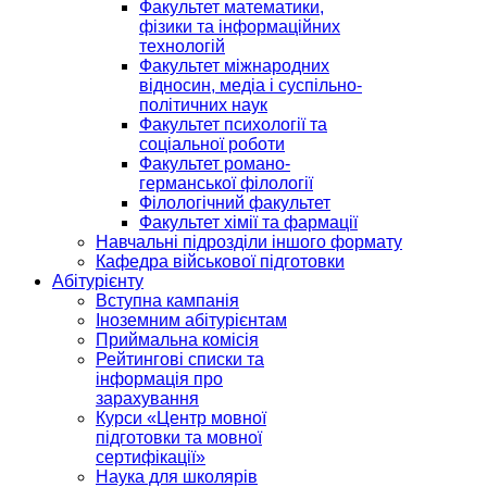
Факультет математики,
фізики та інформаційних
технологій
Факультет міжнародних
відносин, медіа і суспільно-
політичних наук
Факультет психології та
соціальної роботи
Факультет романо-
германської філології
Філологічний факультет
Факультет хімії та фармації
Навчальні підрозділи іншого формату
Кафедра військової підготовки
Абітурієнту
Вступна кампанія
Іноземним абітурієнтам
Приймальна комісія
Рейтингові списки та
інформація про
зарахування
Курси «Центр мовної
підготовки та мовної
сертифікації»
Наука для школярів