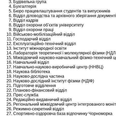
Будівельна група
Бухгалтерія
Бюро працевлаштування студентів та випускників
Відділ діловодства та архівного зберігання документі
Відділ кадрів
Відділ охорони об’єктів університету
Відділ охорони праці
Військово-мобілізаційний відділ
Господарчий відділ
Експлуатаційно-технічний відділ
Інститут міжнародної освіти
Лабораторія теоретичної і молекулярної фізики (НДЛ
Міжвідомчий науково-навчальний фізико-технічний
Навчальний відділ
Навчально-науково-виробничий центр (ННВЦ)
Наукова бібліотека
Науково-дослідна частина
Науково-дослідний інститут фізики (НДІФ)
Підготовче відділення
Планово-фінансовий відділ
Прес-служба
Редакційно-видавничий відділ
Регіональний міжвідомчий центр інтегрованого моні
Режимно-секретний відділ
Спортивно-оздоровча база відпочинку Чорноморка