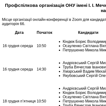
Профспілкова організація ОНУ імені І. І. М
на
Місце організації онлайн-конференції в Zoom для кандидат
аудиторія 66.
Дата
Початок
Кандидати
Кіндюк Борис Володими
16 грудня середа
10:50
Осауленко Світлана Вік
Петрушенко Микола Ми
Андрієвський Сергій Ми
Труба Вячеслав Іванови
16 грудня середа
14:30
Хмарський Вадим Миха
Якубовський Сергій Оле
Андрієвський Сергій Ми
Кіндюк Борис Володими
Осауленко Світлана Вік
18 грудня п’ятниця
10:50
Петрушенко Микола Ми
Труба Вячеслав Іванови