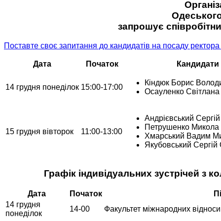
Організ
Одеського 
запрошує співробітник
Поставте своє запитання до кандидатів на посаду ректора О
Дата
Початок
Кандидати
Кіндюк Борис Воло
14 грудня понеділок
15:00-17:00
Осауленко Світлана 
Андрієвський Сергі
Петрушенко Микола
15 грудня вівторок
11:00-13:00
Хмарський Вадим М
Якубовський Сергій
Графік індивідуальних зустрічей з к
Дата
Початок
П
14 грудня
14-00
Факультет міжнародних відносин,
понеділок