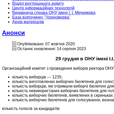
Відділ внутрішнього аудиту
Центр інформаційних технологій
Видавнича справа ОНУ імені І. І. Мечникова
База відпочинку "Чорноморка"
Архів матеріалів
Анонси
Опубліковано: 07 жовтня 2020
Останнє оновлення: 14 серпня 2023
29 грудня в ОНУ імені І
Організаційний комітет з проведення виборів ректора ОНУ
кількість виборців — 1235;
кількість виготовлених виборчих бюлетенів для голо
кількість виборців, які отримали виборчі бюлетені дл
кількість невикористаних виборчих бюлетенів для гол
кількість виборчих бюлетенів, виявлених в скриньках
кількість виборчих бюлетенів для голосування, визнан
кількість голосів за кандидатів: