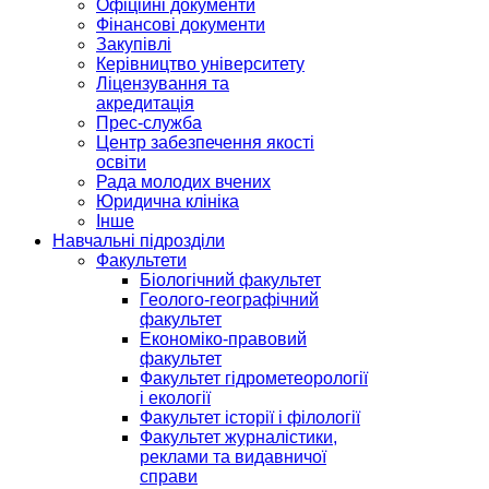
Офіційні документи
Фінансові документи
Закупівлі
Керівництво університету
Ліцензування та
акредитація
Прес-служба
Центр забезпечення якості
освіти
Рада молодих вчених
Юридична клініка
Інше
Навчальні підрозділи
Факультети
Біологічний факультет
Геолого-географічний
факультет
Економіко-правовий
факультет
Факультет гідрометеорології
і екології
Факультет історії і філології
Факультет журналістики,
реклами та видавничої
справи