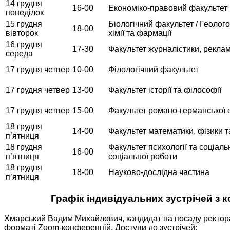
14 грудня
16-00
Економіко-правовий факультет
понеділок
15 грудня
Біологічний факультет / Геолог
18-00
вівторок
хімії та фармації
16 грудня
17-30
Факультет журналістики, рекла
середа
17 грудня четвер
10-00
Філологічний факультет
17 грудня четвер
13-00
Факультет історії та філософії
17 грудня четвер
15-00
Факультет романо-германської ф
18 грудня
14-00
Факультет математики, фізики т
п’ятниця
18 грудня
Факультет психології та соціаль
16-00
п’ятниця
соціальної роботи
18 грудня
18-00
Науково-дослідна частина
п’ятниця
Графік індивідуальних зустрічей з 
Хмарський Вадим Михайлович, кандидат на посаду ректора О
форматі Zoom-конференцій. Доступи до зустрічей: