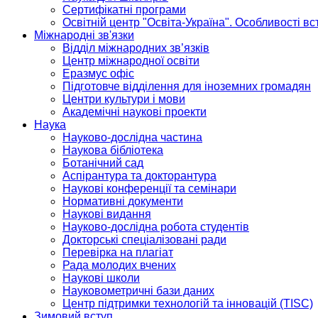
Сертифікатні програми
Освітній центр "Освіта-Україна". Особливості в
Міжнародні зв'язки
Відділ міжнародних зв’язків
Центр міжнародної освіти
Еразмус офіс
Підготовче відділення для іноземних громадян
Центри культури і мови
Академічні наукові проекти
Наука
Науково-дослідна частина
Наукова бібліотека
Ботанічний сад
Аспірантура та докторантура
Наукові конференції та семінари
Нормативні документи
Наукові видання
Науково-дослідна робота студентів
Докторські спеціалізовані ради
Перевірка на плагіат
Рада молодих вчених
Наукові школи
Науковометричні бази даних
Центр підтримки технологій та інновацій (TISC)
Зимовий вступ