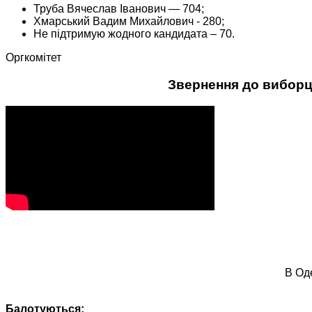
Труба Вячеслав Іванович — 704;
Хмарський Вадим Михайлович - 280;
Не підтримую жодного кандидата – 70.
Оргкомітет
Звернення до виборц
В Оде
Балотуються: