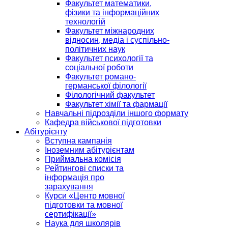
Факультет математики,
фізики та інформаційних
технологій
Факультет міжнародних
відносин, медіа і суспільно-
політичних наук
Факультет психології та
соціальної роботи
Факультет романо-
германської філології
Філологічний факультет
Факультет хімії та фармації
Навчальні підрозділи іншого формату
Кафедра військової підготовки
Абітурієнту
Вступна кампанія
Іноземним абітурієнтам
Приймальна комісія
Рейтингові списки та
інформація про
зарахування
Курси «Центр мовної
підготовки та мовної
сертифікації»
Наука для школярів