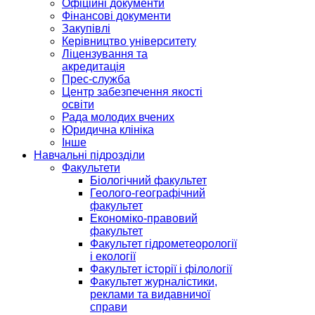
Офіційні документи
Фінансові документи
Закупівлі
Керівництво університету
Ліцензування та
акредитація
Прес-служба
Центр забезпечення якості
освіти
Рада молодих вчених
Юридична клініка
Інше
Навчальні підрозділи
Факультети
Біологічний факультет
Геолого-географічний
факультет
Економіко-правовий
факультет
Факультет гідрометеорології
і екології
Факультет історії і філології
Факультет журналістики,
реклами та видавничої
справи