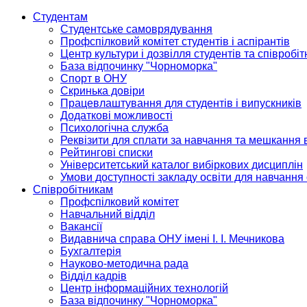
Студентам
Студентське самоврядування
Профспілковий комітет студентів і аспірантів
Центр культури і дозвілля студентів та співробіт
База відпочинку "Чорноморка"
Спорт в ОНУ
Скринька довіри
Працевлаштування для студентів і випускників
Додаткові можливості
Психологічна служба
Реквізити для сплати за навчання та мешкання 
Рейтингові списки
Університетський каталог вибіркових дисциплін
Умови доступності закладу освіти для навчання
Співробітникам
Профспілковий комітет
Навчальний відділ
Вакансії
Видавнича справа ОНУ імені І. І. Мечникова
Бухгалтерія
Науково-методична рада
Відділ кадрів
Центр інформаційних технологій
База відпочинку "Чорноморка"