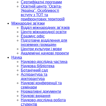
Сертифікатні програми
Освітній центр "Освіта-
Україна". Особливості
вступу з ТОТ та
прифронтових територій
Міжнародні зв'язки
Відділ міжнародних зв’язків
Центр міжнародної освіти
Еразмус офіс
Підготовче відділення для
іноземних громадян
Центри культури і мови
Академічні наукові проекти
Наука
Науково-дослідна частина
Наукова бібліотека
Ботанічний сад
Аспірантура та
докторантура
Наукові конференції та
семінари
Нормативні документи
Наукові видання
Науково-дослідна робота
студентів