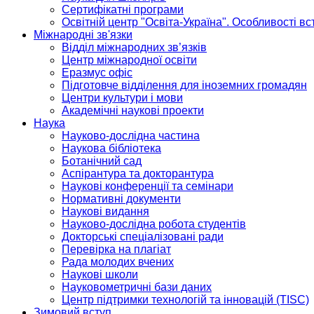
Сертифікатні програми
Освітній центр "Освіта-Україна". Особливості в
Міжнародні зв'язки
Відділ міжнародних зв’язків
Центр міжнародної освіти
Еразмус офіс
Підготовче відділення для іноземних громадян
Центри культури і мови
Академічні наукові проекти
Наука
Науково-дослідна частина
Наукова бібліотека
Ботанічний сад
Аспірантура та докторантура
Наукові конференції та семінари
Нормативні документи
Наукові видання
Науково-дослідна робота студентів
Докторські спеціалізовані ради
Перевірка на плагіат
Рада молодих вчених
Наукові школи
Науковометричні бази даних
Центр підтримки технологій та інновацій (TISC)
Зимовий вступ