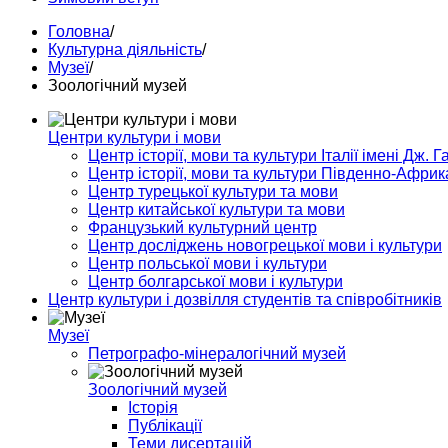
Головна
/
Культурна діяльність
/
Музеї
/
Зоологічний музей
Центри культури і мови
Центр історії, мови та культури Італії імені Дж. Г
Центр історії, мови та культури Південно-Африк
Центр турецької культури та мови
Центр китайської культури та мови
Французький культурний центр
Центр досліджень новогрецької мови і культури
Центр польської мови і культури
Центр болгарської мови і культури
Центр культури і дозвілля студентів та співробітників
Музеї
Петрографо-мінералогічний музей
Зоологічний музей
Історія
Публікації
Теми дисертацій