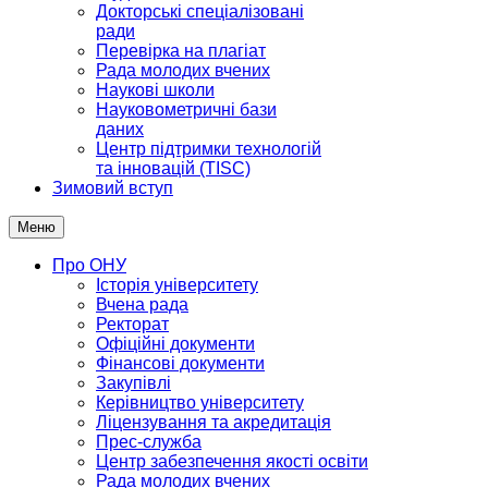
Докторські спеціалізовані
ради
Перевірка на плагіат
Рада молодих вчених
Наукові школи
Науковометричні бази
даних
Центр підтримки технологій
та інновацій (TISC)
Зимовий вступ
Меню
Про ОНУ
Історія університету
Вчена рада
Ректорат
Офіційні документи
Фінансові документи
Закупівлі
Керівництво університету
Ліцензування та акредитація
Прес-служба
Центр забезпечення якості освіти
Рада молодих вчених