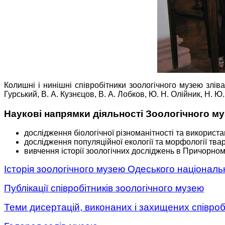
Колишні і нинішні співробітники зоологічного музею зліва 
Гурський, В. А. Кузнєцов, В. А. Лобков, Ю. Н. Олійник, Н. Ю
Наукові напрямки діяльності Зоологічного м
дослідження біологічної різноманітності та викорис
дослідження популяційної екології та морфології тва
вивчення історії зоологічних досліджень в Причорномо
Історія зоологічного музею Одеського національно
Публікації співробітників зоологічного музею
Теми дисертацій, виконаних і захищених співро