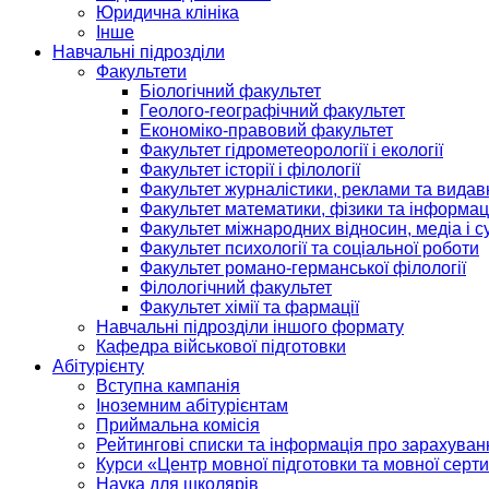
Юридична клініка
Інше
Навчальні підрозділи
Факультети
Біологічний факультет
Геолого-географічний факультет
Економіко-правовий факультет
Факультет гідрометеорології і екології
Факультет історії і філології
Факультет журналістики, реклами та видав
Факультет математики, фізики та інформац
Факультет міжнародних відносин, медіа і с
Факультет психології та соціальної роботи
Факультет романо-германської філології
Філологічний факультет
Факультет хімії та фармації
Навчальні підрозділи іншого формату
Кафедра військової підготовки
Абітурієнту
Вступна кампанія
Іноземним абітурієнтам
Приймальна комісія
Рейтингові списки та інформація про зарахуван
Курси «Центр мовної підготовки та мовної серти
Наука для школярів