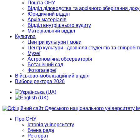
Пошта ОНУ
Відділ діловодства та архівного зберігання док
Юридичний відділ
Архів матеріалів
Відділ внутрішнього аудиту
Матеріальний відділ
Культура
Центри культури і мови
Центр культури і дозвілля студентів та співробіт
Музеї
Астрономічна обсерваторія
Ботанічний сад
Фотогалереї
Військово-мобілізаційний відділ
Вибори ректора 2026
Про ОНУ
Історія університету
Вчена рада
Ректорат