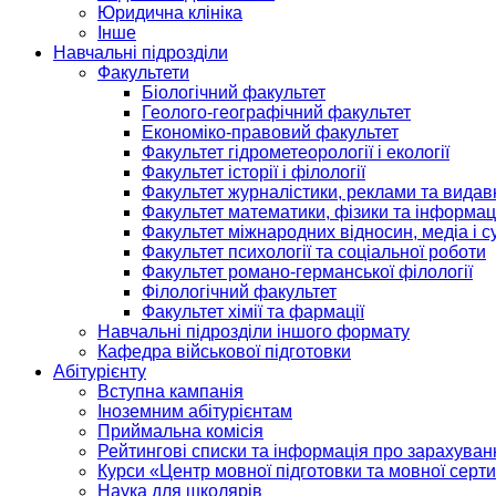
Юридична клініка
Інше
Навчальні підрозділи
Факультети
Біологічний факультет
Геолого-географічний факультет
Економіко-правовий факультет
Факультет гідрометеорології і екології
Факультет історії і філології
Факультет журналістики, реклами та видав
Факультет математики, фізики та інформац
Факультет міжнародних відносин, медіа і с
Факультет психології та соціальної роботи
Факультет романо-германської філології
Філологічний факультет
Факультет хімії та фармації
Навчальні підрозділи іншого формату
Кафедра військової підготовки
Абітурієнту
Вступна кампанія
Іноземним абітурієнтам
Приймальна комісія
Рейтингові списки та інформація про зарахуван
Курси «Центр мовної підготовки та мовної серти
Наука для школярів