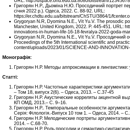
URL: http://dspace.onu.edu.ua:8080/bitstream/12345678
Григорян Н.Р., Дьоміна Н.Ю. Просодичний портрет пер
січня 2022 р.). Одеса, 2022. С. 88-92. URL:
https://er.chdtu.edu.ua/bitstream/ChSTU/3864/1
Grygoryan N.R, Dyomina N.E., Vit Yu.V. The prosodic portr
Manchester, United Kingdom, 2022. P. 445-451. URL: http
innovations-in-human-life-16-18-fevralya-2022-goda-manc
Grygoryan N.R, Dyomina N.E., Vit Yu.V. Просодичний о
Proceedings of the 5th International scientific and prac
content/uploads/2023/01/SCIENCE-AND-INNOVATIO
Монографія:
Григорян Н.Р. Методы аппроксимации в лингвистике: ун
Статті:
Григорян Н.Р. Частотные характеристики аргументати
– Том 18, випуск 2(6). – Одеса, 2013. – С.37-45
Григорян Н.Р. Акустические корреляты акцентной выде
КП ОМД, 2013.– С. 9–16.
Григорян Н.Р.. Темпоральные особенности аргумента
Серія: Філологія.-Випуск 10 том 1. – Одеса, 2014. – С
Григорян Н.Р. Мелодические портреты аргументативных
2014. – С.68-70.
Григорян Н.Р. Роль просодии и семантико-синтаксиче