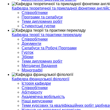
Кафедра теоретичної та прикладної фонетики англійс
Співробітники
Програми та силабуси
Теми дипломних робіт
Студентські гуртки
Кафедра теорії та практики перекладу
Співробітники
Документи
Силабуси та Робочі Програми
Гурток
Збірки
Теми дипломних робіт
Методичні Видання
Монографії
Кафедра французької філології
Історія кафедри
Співробітники
Абітурієнту
Академічна мобільність
Наші випускники
Теми курсових та кваліфікаційних робіт здобувач
Навчально-методичні матеріали