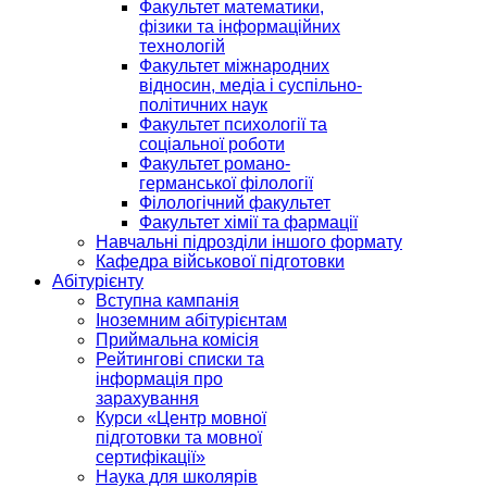
Факультет математики,
фізики та інформаційних
технологій
Факультет міжнародних
відносин, медіа і суспільно-
політичних наук
Факультет психології та
соціальної роботи
Факультет романо-
германської філології
Філологічний факультет
Факультет хімії та фармації
Навчальні підрозділи іншого формату
Кафедра військової підготовки
Абітурієнту
Вступна кампанія
Іноземним абітурієнтам
Приймальна комісія
Рейтингові списки та
інформація про
зарахування
Курси «Центр мовної
підготовки та мовної
сертифікації»
Наука для школярів