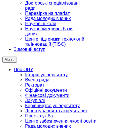
Докторські спеціалізовані
ради
Перевірка на плагіат
Рада молодих вчених
Наукові школи
Науковометричні бази
даних
Центр підтримки технологій
та інновацій (TISC)
Зимовий вступ
Меню
Про ОНУ
Історія університету
Вчена рада
Ректорат
Офіційні документи
Фінансові документи
Закупівлі
Керівництво університету
Ліцензування та акредитація
Прес-служба
Центр забезпечення якості освіти
Рада молодих вчених