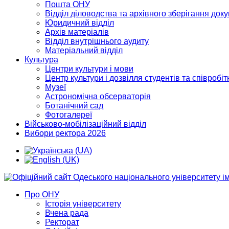
Пошта ОНУ
Відділ діловодства та архівного зберігання док
Юридичний відділ
Архів матеріалів
Відділ внутрішнього аудиту
Матеріальний відділ
Культура
Центри культури і мови
Центр культури і дозвілля студентів та співробіт
Музеї
Астрономічна обсерваторія
Ботанічний сад
Фотогалереї
Військово-мобілізаційний відділ
Вибори ректора 2026
Про ОНУ
Історія університету
Вчена рада
Ректорат