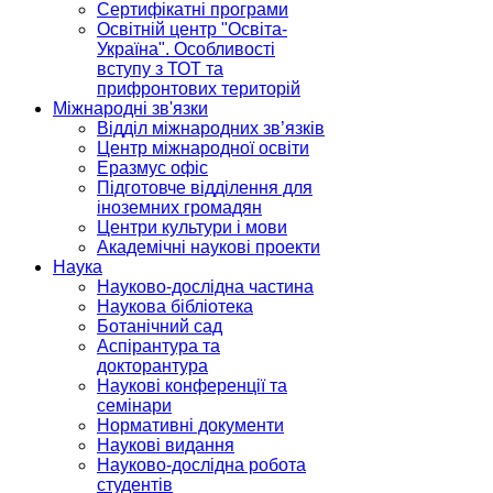
Сертифікатні програми
Освітній центр "Освіта-
Україна". Особливості
вступу з ТОТ та
прифронтових територій
Міжнародні зв'язки
Відділ міжнародних зв’язків
Центр міжнародної освіти
Еразмус офіс
Підготовче відділення для
іноземних громадян
Центри культури і мови
Академічні наукові проекти
Наука
Науково-дослідна частина
Наукова бібліотека
Ботанічний сад
Аспірантура та
докторантура
Наукові конференції та
семінари
Нормативні документи
Наукові видання
Науково-дослідна робота
студентів