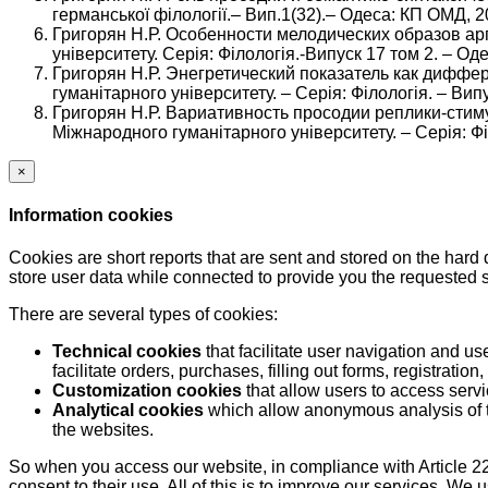
германської філології.– Вип.1(32).– Одеса: КП ОМД, 2
Григорян Н.Р. Особенности мелодических образов ар
університету. Серія: Філологія.-Випуск 17 том 2. – Оде
Григорян Н.Р. Энегретический показатель как диффе
гуманітарного університету. – Серія: Філологія. – Випус
Григорян Н.Р. Вариативность просодии реплики-стим
Міжнародного гуманітарного університету. – Серія: Філо
×
Information cookies
Cookies are short reports that are sent and stored on the hard
store user data while connected to provide you the requested
There are several types of cookies:
Technical cookies
that facilitate user navigation and us
facilitate orders, purchases, filling out forms, registration, 
Customization cookies
that allow users to access servi
Analytical cookies
which allow anonymous analysis of th
the websites.
So when you access our website, in compliance with Article 22
consent to their use. All of this is to improve our services. We