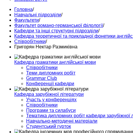
Головна
/
Навчальні підрозділи
/
Факультети
/
Факультет романо-германської філології
/
Кафедри та інші структурні підрозділи
/
Кафедра теоретичної та прикладної фонетики англійс
Співробітники
/
Григорян Нектар Размиківна
Кафедра граматики англійської мови
Співробітники
Теми дипломних робіт
Grammar Club
Конференції кафедри
Кафедра зарубіжної літератури
Участь у конференціях
Співробітники
Програми та силабуси
Тематика дипломних робіт кафедри зарубіжної 
Навчально-методичні матеріали
Студентський гурток