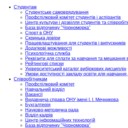
Студентам
Студентське самоврядування
Профспілковий комітет студентів і аспірантів
Центр культури і дозвілля студентів та співробіт
База відпочинку "Чорноморка"
Спорт в ОНУ
Скринька довіри
Працевлаштування для студентів і випускників
Додаткові можливості
Психологічна служба
Реквізити для сплати за навчання та мешкання 
Рейтингові списки
Університетський каталог вибіркових дисциплін
Умови доступності закладу освіти для навчання
Співробітникам
Профспілковий комітет
Навчальний відділ
Вакансії
Видавнича справа ОНУ імені І. І. Мечникова
Бухгалтерія
Науково-методична рада
Відділ кадрів
Центр інформаційних технологій
База відпочинку "Чорноморка"