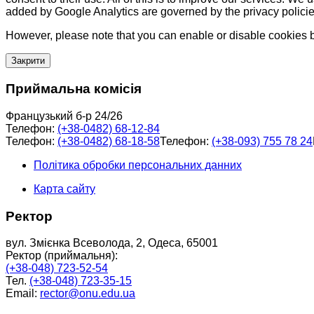
added by Google Analytics are governed by the privacy policie
However, please note that you can enable or disable cookies by
Закрити
Приймальна комісія
Французький б-р 24/26
Телефон:
(+38-0482) 68-12-84
Телефон:
(+38-0482) 68-18-58
Телефон:
(+38-093) 755 78 24
Політика обробки персональних данних
Карта сайту
Ректор
вул. Змієнка Всеволода, 2, Одеса, 65001
Ректор (приймальня):
(+38-048) 723-52-54
Тел.
(+38-048) 723-35-15
Email:
rector@onu.edu.ua