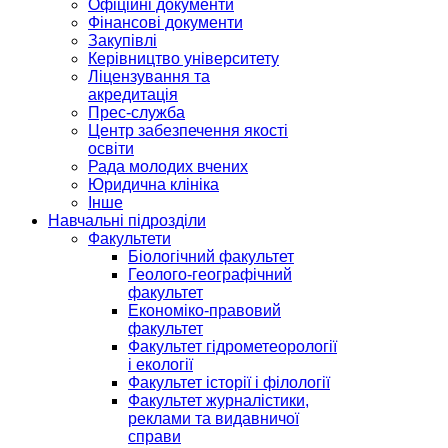
Офіційні документи
Фінансові документи
Закупівлі
Керівництво університету
Ліцензування та
акредитація
Прес-служба
Центр забезпечення якості
освіти
Рада молодих вчених
Юридична клініка
Інше
Навчальні підрозділи
Факультети
Біологічний факультет
Геолого-географічний
факультет
Економіко-правовий
факультет
Факультет гідрометеорології
і екології
Факультет історії і філології
Факультет журналістики,
реклами та видавничої
справи