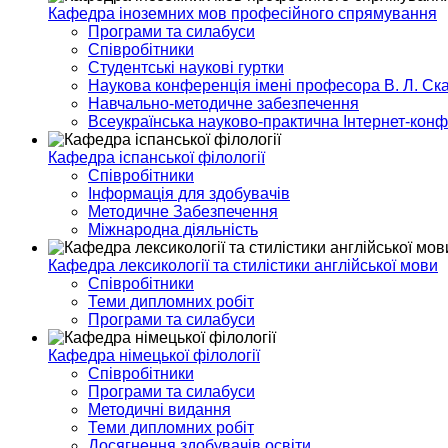
Кафедра іноземних мов професійного спрямування
Програми та силабуси
Співробітники
Студентські наукові гуртки
Наукова конференція імені професора В. Л. Ска
Навчально-методичне забезпечення
Всеукраїнська науково-практична Інтернет-кон
Кафедра іспанської філології
Співробітники
Інформація для здобувачів
Методичне Забезпечення
Міжнародна діяльність
Кафедра лексикології та стилістики англійської мови
Співробітники
Теми дипломних робіт
Програми та силабуси
Кафедра німецької філології
Співробітники
Програми та силабуси
Методичні видання
Теми дипломних робіт
Досягнення здобувачів освіти