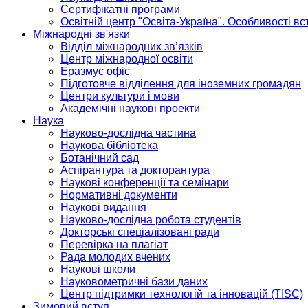
Сертифікатні програми
Освітній центр "Освіта-Україна". Особливості в
Міжнародні зв'язки
Відділ міжнародних зв’язків
Центр міжнародної освіти
Еразмус офіс
Підготовче відділення для іноземних громадян
Центри культури і мови
Академічні наукові проекти
Наука
Науково-дослідна частина
Наукова бібліотека
Ботанічний сад
Аспірантура та докторантура
Наукові конференції та семінари
Нормативні документи
Наукові видання
Науково-дослідна робота студентів
Докторські спеціалізовані ради
Перевірка на плагіат
Рада молодих вчених
Наукові школи
Науковометричні бази даних
Центр підтримки технологій та інновацій (TISC)
Зимовий вступ