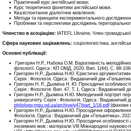
Практичний курс англійської мови;
Курс теоретичної фонетики англійської мови.
Квазіспонтанне діалогічне мовлення;
Методи та принципи експериментального дослідженн
Проблеми та перспективи досліджень територіально
Членство в асоціаціях:
IATEFL Ukraine, Член громадської
Сфера наукових зацікавлень:
соціолінгвістика, англійсь
Основні публікації:
Григорян Н.Р., Набока О.М. Варіативність мелодійних
філології. Одеса : КП ОМД, 2020. Вип. 1(44). С. 98-106
Григорян Н.Р., Дьоміна Н.Ю. Еристичні аргументативні
Серія : Філологія. Одеса : Видавничий дім «Гельветика»
Григорян Н. Р., Дьоміна Н. Ю. Просодичні особливост
Серія : Філологія. Вип. 47. Т. 1. Одеса : Видавничий д
Григорян Н.Р., Дьоміна Н.Ю. Мелодичний портрет пер
університету. Серія : Філологія. Одеса : Видавничий ді
philology.mgu.od.ua/archive/v47/part_1/16.pdf
(фахове 
Григорян Н.Р., Дьоміна Н.Ю. Просодичне оформлення 
Філологія. Одеса : Видавничий дім «Гельветика», 2023. 
Григорян Н.Р., Дьоміна Н.Ю. Просодичні особливості
іноземних мов : матеріали VIII Міжнародної науково-пр