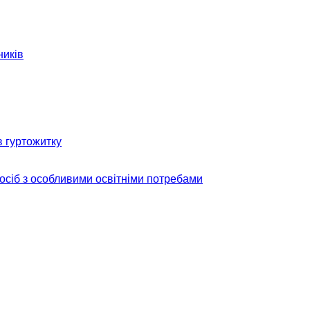
ників
в гуртожитку
 осіб з особливими освітніми потребами