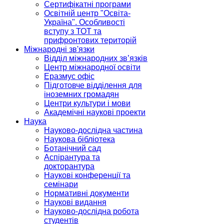
Сертифікатні програми
Освітній центр "Освіта-
Україна". Особливості
вступу з ТОТ та
прифронтових територій
Міжнародні зв'язки
Відділ міжнародних зв’язків
Центр міжнародної освіти
Еразмус офіс
Підготовче відділення для
іноземних громадян
Центри культури і мови
Академічні наукові проекти
Наука
Науково-дослідна частина
Наукова бібліотека
Ботанічний сад
Аспірантура та
докторантура
Наукові конференції та
семінари
Нормативні документи
Наукові видання
Науково-дослідна робота
студентів