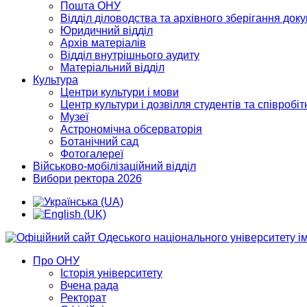
Пошта ОНУ
Відділ діловодства та архівного зберігання док
Юридичний відділ
Архів матеріалів
Відділ внутрішнього аудиту
Матеріальний відділ
Культура
Центри культури і мови
Центр культури і дозвілля студентів та співробіт
Музеї
Астрономічна обсерваторія
Ботанічний сад
Фотогалереї
Військово-мобілізаційний відділ
Вибори ректора 2026
Про ОНУ
Історія університету
Вчена рада
Ректорат