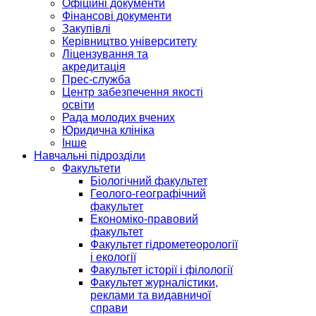
Офіційні документи
Фінансові документи
Закупівлі
Керівництво університету
Ліцензування та
акредитація
Прес-служба
Центр забезпечення якості
освіти
Рада молодих вчених
Юридична клініка
Інше
Навчальні підрозділи
Факультети
Біологічний факультет
Геолого-географічний
факультет
Економіко-правовий
факультет
Факультет гідрометеорології
і екології
Факультет історії і філології
Факультет журналістики,
реклами та видавничої
справи