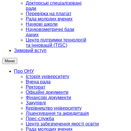
Докторські спеціалізовані
ради
Перевірка на плагіат
Рада молодих вчених
Наукові школи
Науковометричні бази
даних
Центр підтримки технологій
та інновацій (TISC)
Зимовий вступ
Меню
Про ОНУ
Історія університету
Вчена рада
Ректорат
Офіційні документи
Фінансові документи
Закупівлі
Керівництво університету
Ліцензування та акредитація
Прес-служба
Центр забезпечення якості освіти
Рада молодих вчених