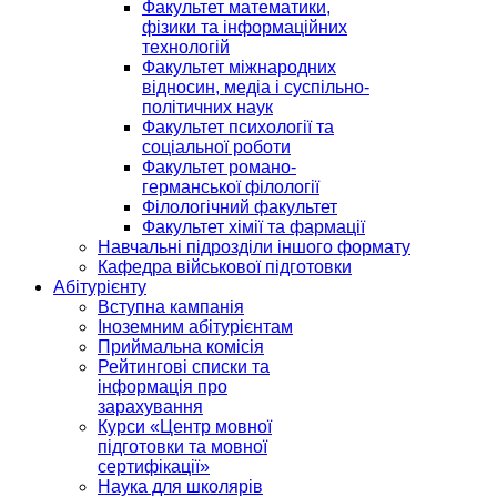
Факультет математики,
фізики та інформаційних
технологій
Факультет міжнародних
відносин, медіа і суспільно-
політичних наук
Факультет психології та
соціальної роботи
Факультет романо-
германської філології
Філологічний факультет
Факультет хімії та фармації
Навчальні підрозділи іншого формату
Кафедра військової підготовки
Абітурієнту
Вступна кампанія
Іноземним абітурієнтам
Приймальна комісія
Рейтингові списки та
інформація про
зарахування
Курси «Центр мовної
підготовки та мовної
сертифікації»
Наука для школярів