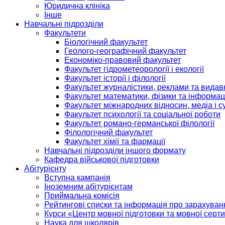
Юридична клініка
Інше
Навчальні підрозділи
Факультети
Біологічний факультет
Геолого-географічний факультет
Економіко-правовий факультет
Факультет гідрометеорології і екології
Факультет історії і філології
Факультет журналістики, реклами та видав
Факультет математики, фізики та інформац
Факультет міжнародних відносин, медіа і с
Факультет психології та соціальної роботи
Факультет романо-германської філології
Філологічний факультет
Факультет хімії та фармації
Навчальні підрозділи іншого формату
Кафедра військової підготовки
Абітурієнту
Вступна кампанія
Іноземним абітурієнтам
Приймальна комісія
Рейтингові списки та інформація про зарахуван
Курси «Центр мовної підготовки та мовної серти
Наука для школярів