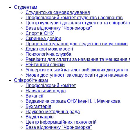
Студентам
Студентське самоврядування
Профспілковий комітет студентів і аспірантів
Центр культури і дозвілля студентів та співробіт
База відпочинку "Чорноморка"
Спорт в ОНУ
Скринька довіри
Працевлаштування для студентів і випускників
Додаткові можливості
Психологічна служба
Реквізити для сплати за навчання та мешкання 
Рейтингові списки
Університетський каталог вибіркових дисциплін
Умови доступності закладу освіти для навчання
Співробітникам
Профспілковий комітет
Навчальний відділ
Вакансії
Видавнича справа ОНУ імені І. І. Мечникова
Бухгалтерія
Науково-методична рада
Відділ кадрів
Центр інформаційних технологій
База відпочинку "Чорноморка"