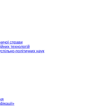
ничої справи
ійних технологій
успільно-політичних наук
ня
фікації»