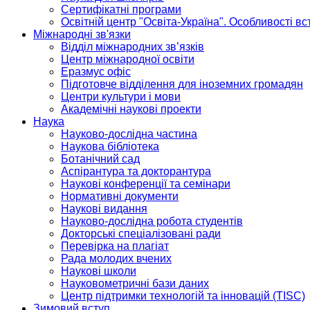
Сертифікатні програми
Освітній центр "Освіта-Україна". Особливості в
Міжнародні зв'язки
Відділ міжнародних зв’язків
Центр міжнародної освіти
Еразмус офіс
Підготовче відділення для іноземних громадян
Центри культури і мови
Академічні наукові проекти
Наука
Науково-дослідна частина
Наукова бібліотека
Ботанічний сад
Аспірантура та докторантура
Наукові конференції та семінари
Нормативні документи
Наукові видання
Науково-дослідна робота студентів
Докторські спеціалізовані ради
Перевірка на плагіат
Рада молодих вчених
Наукові школи
Науковометричні бази даних
Центр підтримки технологій та інновацій (TISC)
Зимовий вступ