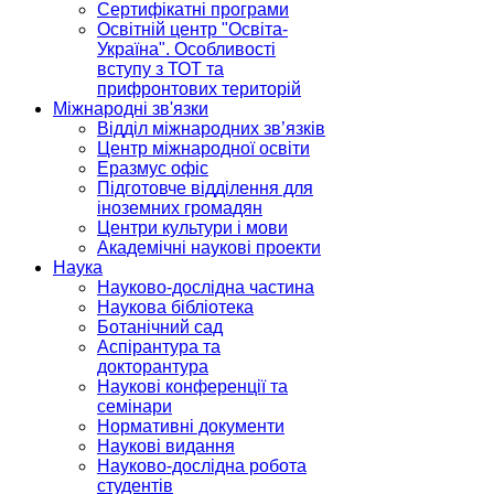
Сертифікатні програми
Освітній центр "Освіта-
Україна". Особливості
вступу з ТОТ та
прифронтових територій
Міжнародні зв'язки
Відділ міжнародних зв’язків
Центр міжнародної освіти
Еразмус офіс
Підготовче відділення для
іноземних громадян
Центри культури і мови
Академічні наукові проекти
Наука
Науково-дослідна частина
Наукова бібліотека
Ботанічний сад
Аспірантура та
докторантура
Наукові конференції та
семінари
Нормативні документи
Наукові видання
Науково-дослідна робота
студентів