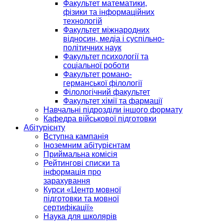
Факультет математики,
фізики та інформаційних
технологій
Факультет міжнародних
відносин, медіа і суспільно-
політичних наук
Факультет психології та
соціальної роботи
Факультет романо-
германської філології
Філологічний факультет
Факультет хімії та фармації
Навчальні підрозділи іншого формату
Кафедра військової підготовки
Абітурієнту
Вступна кампанія
Іноземним абітурієнтам
Приймальна комісія
Рейтингові списки та
інформація про
зарахування
Курси «Центр мовної
підготовки та мовної
сертифікації»
Наука для школярів