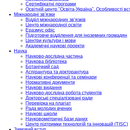
Сертифікатні програми
Освітній центр "Освіта-Україна". Особливості в
Міжнародні зв'язки
Відділ міжнародних зв’язків
Центр міжнародної освіти
Еразмус офіс
Підготовче відділення для іноземних громадян
Центри культури і мови
Академічні наукові проекти
Наука
Науково-дослідна частина
Наукова бібліотека
Ботанічний сад
Аспірантура та докторантура
Наукові конференції та семінари
Нормативні документи
Наукові видання
Науково-дослідна робота студентів
Докторські спеціалізовані ради
Перевірка на плагіат
Рада молодих вчених
Наукові школи
Науковометричні бази даних
Центр підтримки технологій та інновацій (TISC)
Зимовий вступ