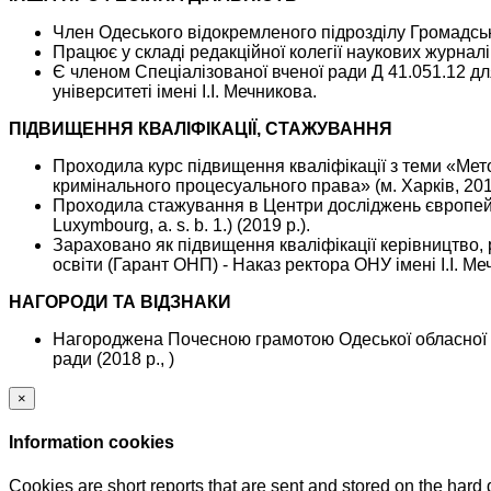
Член Одеського відокремленого підрозділу Громадськ
Працює у складі редакційної колегії наукових журнал
Є членом Спеціалізованої вченої ради Д 41.051.12 д
університеті імені І.І. Мечникова.
ПІДВИЩЕННЯ КВАЛІФІКАЦІЇ, СТАЖУВАННЯ
Проходила курс підвищення кваліфікації з теми «Мет
кримінального процесуального права» (м. Харків, 2016
Проходила стажування в Центри досліджень європейс
Luxymbourg, a. s. b. 1.) (2019 р.).
Зараховано як підвищення кваліфікації керівництво,
освіти (Гарант ОНП) - Наказ ректора ОНУ імені І.І. 
НАГОРОДИ ТА ВІДЗНАКИ
Нагороджена Почесною грамотою Одеської обласної дер
ради (2018 р., )
×
Information cookies
Cookies are short reports that are sent and stored on the hard