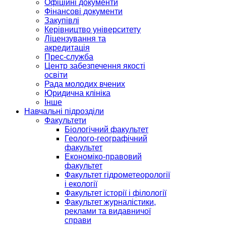
Офіційні документи
Фінансові документи
Закупівлі
Керівництво університету
Ліцензування та
акредитація
Прес-служба
Центр забезпечення якості
освіти
Рада молодих вчених
Юридична клініка
Інше
Навчальні підрозділи
Факультети
Біологічний факультет
Геолого-географічний
факультет
Економіко-правовий
факультет
Факультет гідрометеорології
і екології
Факультет історії і філології
Факультет журналістики,
реклами та видавничої
справи