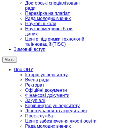
Докторські спеціалізовані
ради
Перевірка на плагіат
Рада молодих вчених
Наукові школи
Науковометричні бази
даних
Центр підтримки технологій
та інновацій (TISC)
Зимовий вступ
Меню
Про ОНУ
Історія університету
Вчена рада
Ректорат
Офіційні документи
Фінансові документи
Закупівлі
Керівництво університету
Ліцензування та акредитація
Прес-служба
Центр забезпечення якості освіти
Рада молодих вчених