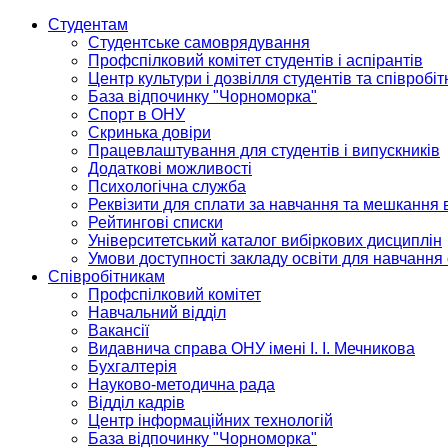
Студентам
Студентське самоврядування
Профспілковий комітет студентів і аспірантів
Центр культури і дозвілля студентів та співробіт
База відпочинку "Чорноморка"
Спорт в ОНУ
Скринька довіри
Працевлаштування для студентів і випускників
Додаткові можливості
Психологічна служба
Реквізити для сплати за навчання та мешкання 
Рейтингові списки
Університетський каталог вибіркових дисциплін
Умови доступності закладу освіти для навчання
Співробітникам
Профспілковий комітет
Навчальний відділ
Вакансії
Видавнича справа ОНУ імені І. І. Мечникова
Бухгалтерія
Науково-методична рада
Відділ кадрів
Центр інформаційних технологій
База відпочинку "Чорноморка"