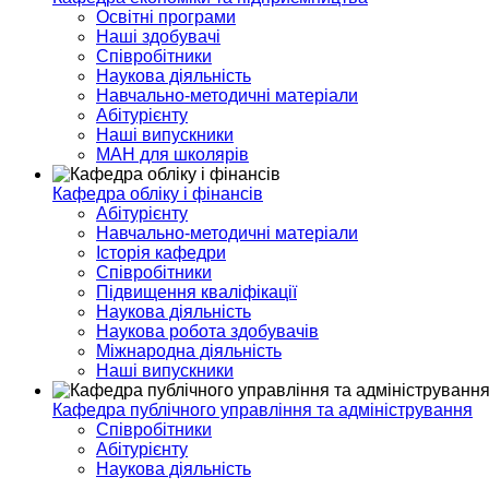
Освітні програми
Наші здобувачі
Співробітники
Наукова діяльність
Навчально-методичні матеріали
Абітурієнту
Наші випускники
МАН для школярів
Кафедра обліку і фінансів
Абітурієнту
Навчально-методичні матеріали
Історія кафедри
Співробітники
Підвищення кваліфікації
Наукова діяльність
Наукова робота здобувачів
Міжнародна діяльність
Наші випускники
Кафедра публічного управління та адміністрування
Співробітники
Абітурієнту
Наукова діяльність