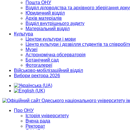
Пошта ОНУ
Відділ діловодства та архівного зберігання док
Юридичний відділ
Архів матеріалів
Відділ внутрішнього аудиту
Матеріальний відділ
Культура
Центри культури і мови
Центр культури і дозвілля студентів та співробіт
Музеї
Астрономічна обсерваторія
Ботанічний сад
Фотогалереї
Військово-мобілізаційний відділ
Вибори ректора 2026
Про ОНУ
Історія університету
Вчена рада
Ректорат