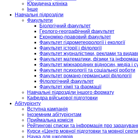
Юридична клініка
Інше
Навчальні підрозділи
Факультети
Біологічний факультет
Геолого-географічний факультет
Економіко-правовий факультет
Факультет гідрометеорології і екології
Факультет історії і філології
Факультет журналістики, реклами та видав
Факультет математики, фізики та інформац
Факультет міжнародних відносин, медіа і с
Факультет психології та соціальної роботи
Факультет романо-германської філології
Філологічний факультет
Факультет хімії та фармації
Навчальні підрозділи іншого формату
Кафедра військової підготовки
Абітурієнту
Вступна кампанія
Іноземним абітурієнтам
Приймальна комісія
Рейтингові списки та інформація про зарахуван
Курси «Центр мовної підготовки та мовної серти
Наука для школярів