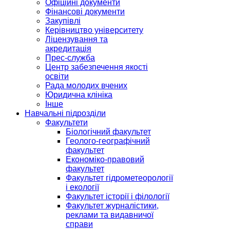
Офіційні документи
Фінансові документи
Закупівлі
Керівництво університету
Ліцензування та
акредитація
Прес-служба
Центр забезпечення якості
освіти
Рада молодих вчених
Юридична клініка
Інше
Навчальні підрозділи
Факультети
Біологічний факультет
Геолого-географічний
факультет
Економіко-правовий
факультет
Факультет гідрометеорології
і екології
Факультет історії і філології
Факультет журналістики,
реклами та видавничої
справи