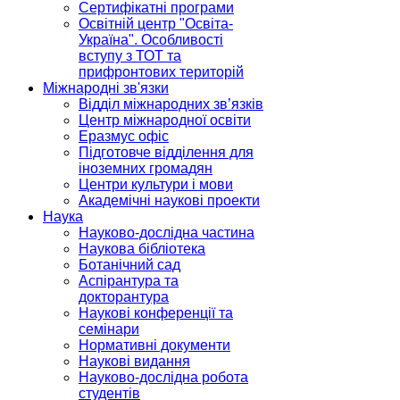
Сертифікатні програми
Освітній центр "Освіта-
Україна". Особливості
вступу з ТОТ та
прифронтових територій
Міжнародні зв'язки
Відділ міжнародних зв’язків
Центр міжнародної освіти
Еразмус офіс
Підготовче відділення для
іноземних громадян
Центри культури і мови
Академічні наукові проекти
Наука
Науково-дослідна частина
Наукова бібліотека
Ботанічний сад
Аспірантура та
докторантура
Наукові конференції та
семінари
Нормативні документи
Наукові видання
Науково-дослідна робота
студентів