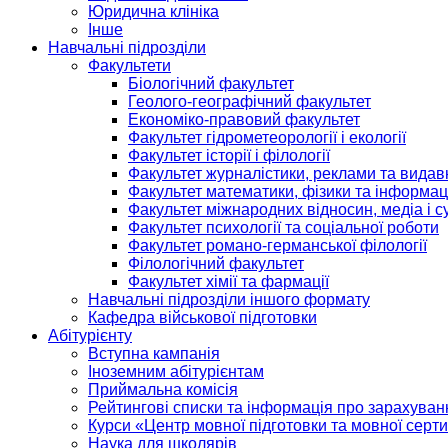
Юридична клініка
Інше
Навчальні підрозділи
Факультети
Біологічний факультет
Геолого-географічний факультет
Економіко-правовий факультет
Факультет гідрометеорології і екології
Факультет історії і філології
Факультет журналістики, реклами та видав
Факультет математики, фізики та інформац
Факультет міжнародних відносин, медіа і с
Факультет психології та соціальної роботи
Факультет романо-германської філології
Філологічний факультет
Факультет хімії та фармації
Навчальні підрозділи іншого формату
Кафедра військової підготовки
Абітурієнту
Вступна кампанія
Іноземним абітурієнтам
Приймальна комісія
Рейтингові списки та інформація про зарахуван
Курси «Центр мовної підготовки та мовної серти
Наука для школярів