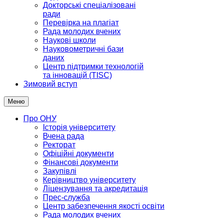
Докторські спеціалізовані
ради
Перевірка на плагіат
Рада молодих вчених
Наукові школи
Науковометричні бази
даних
Центр підтримки технологій
та інновацій (TISC)
Зимовий вступ
Меню
Про ОНУ
Історія університету
Вчена рада
Ректорат
Офіційні документи
Фінансові документи
Закупівлі
Керівництво університету
Ліцензування та акредитація
Прес-служба
Центр забезпечення якості освіти
Рада молодих вчених