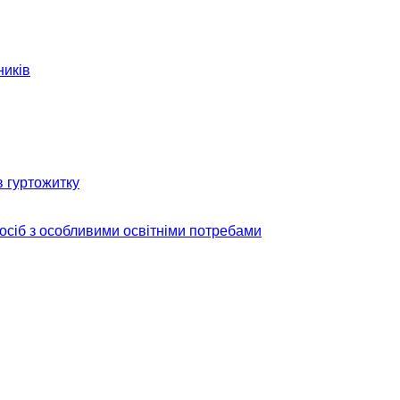
ників
в гуртожитку
 осіб з особливими освітніми потребами