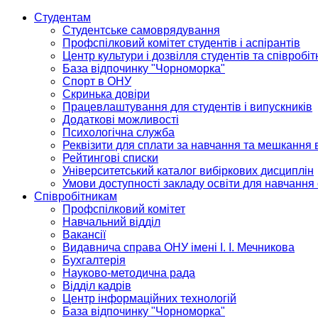
Студентам
Студентське самоврядування
Профспілковий комітет студентів і аспірантів
Центр культури і дозвілля студентів та співробіт
База відпочинку "Чорноморка"
Спорт в ОНУ
Скринька довіри
Працевлаштування для студентів і випускників
Додаткові можливості
Психологічна служба
Реквізити для сплати за навчання та мешкання 
Рейтингові списки
Університетський каталог вибіркових дисциплін
Умови доступності закладу освіти для навчання
Співробітникам
Профспілковий комітет
Навчальний відділ
Вакансії
Видавнича справа ОНУ імені І. І. Мечникова
Бухгалтерія
Науково-методична рада
Відділ кадрів
Центр інформаційних технологій
База відпочинку "Чорноморка"