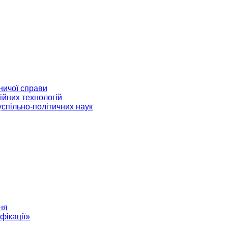
ничої справи
ійних технологій
успільно-політичних наук
ня
фікації»