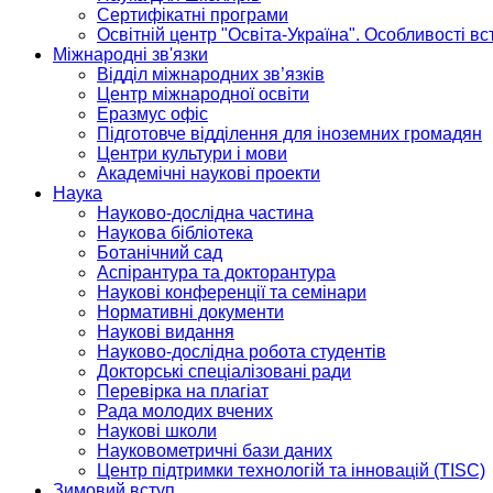
Сертифікатні програми
Освітній центр "Освіта-Україна". Особливості в
Міжнародні зв'язки
Відділ міжнародних зв’язків
Центр міжнародної освіти
Еразмус офіс
Підготовче відділення для іноземних громадян
Центри культури і мови
Академічні наукові проекти
Наука
Науково-дослідна частина
Наукова бібліотека
Ботанічний сад
Аспірантура та докторантура
Наукові конференції та семінари
Нормативні документи
Наукові видання
Науково-дослідна робота студентів
Докторські спеціалізовані ради
Перевірка на плагіат
Рада молодих вчених
Наукові школи
Науковометричні бази даних
Центр підтримки технологій та інновацій (TISC)
Зимовий вступ