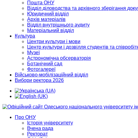
Пошта ОНУ
Відділ діловодства та архівного зберігання док
Юридичний відділ
Архів матеріалів
Відділ внутрішнього аудиту
Матеріальний відділ
Культура
Центри культури і мови
Центр культури і дозвілля студентів та співробіт
Музеї
Астрономічна обсерваторія
Ботанічний сад
Фотогалереї
Військово-мобілізаційний відділ
Вибори ректора 2026
Про ОНУ
Історія університету
Вчена рада
Ректорат