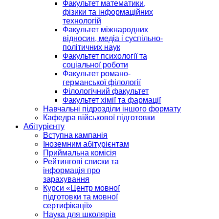
Факультет математики,
фізики та інформаційних
технологій
Факультет міжнародних
відносин, медіа і суспільно-
політичних наук
Факультет психології та
соціальної роботи
Факультет романо-
германської філології
Філологічний факультет
Факультет хімії та фармації
Навчальні підрозділи іншого формату
Кафедра військової підготовки
Абітурієнту
Вступна кампанія
Іноземним абітурієнтам
Приймальна комісія
Рейтингові списки та
інформація про
зарахування
Курси «Центр мовної
підготовки та мовної
сертифікації»
Наука для школярів