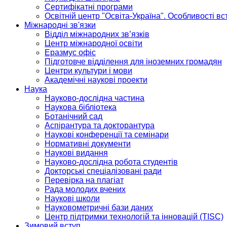
Сертифікатні програми
Освітній центр "Освіта-Україна". Особливості в
Міжнародні зв'язки
Відділ міжнародних зв’язків
Центр міжнародної освіти
Еразмус офіс
Підготовче відділення для іноземних громадян
Центри культури і мови
Академічні наукові проекти
Наука
Науково-дослідна частина
Наукова бібліотека
Ботанічний сад
Аспірантура та докторантура
Наукові конференції та семінари
Нормативні документи
Наукові видання
Науково-дослідна робота студентів
Докторські спеціалізовані ради
Перевірка на плагіат
Рада молодих вчених
Наукові школи
Науковометричні бази даних
Центр підтримки технологій та інновацій (TISC)
Зимовий вступ