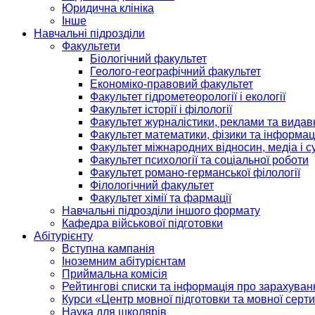
Юридична клініка
Інше
Навчальні підрозділи
Факультети
Біологічний факультет
Геолого-географічний факультет
Економіко-правовий факультет
Факультет гідрометеорології і екології
Факультет історії і філології
Факультет журналістики, реклами та видав
Факультет математики, фізики та інформац
Факультет міжнародних відносин, медіа і с
Факультет психології та соціальної роботи
Факультет романо-германської філології
Філологічний факультет
Факультет хімії та фармації
Навчальні підрозділи іншого формату
Кафедра військової підготовки
Абітурієнту
Вступна кампанія
Іноземним абітурієнтам
Приймальна комісія
Рейтингові списки та інформація про зарахуван
Курси «Центр мовної підготовки та мовної серти
Наука для школярів