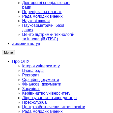
Докторські спеціалізовані
ради
Перевірка на плагіат
Рада молодих вчених
Наукові школи
Науковометричні бази
даних
Центр підтримки технологій
та інновацій (TISC)
Зимовий вступ
Меню
Про ОНУ
Історія університету
Вчена рада
Ректорат
Офіційні документи
Фінансові документи
Закупівлі
Керівництво університету
Ліцензування та акредитація
Прес-служба
Центр забезпечення якості освіти
Рада молодих вчених