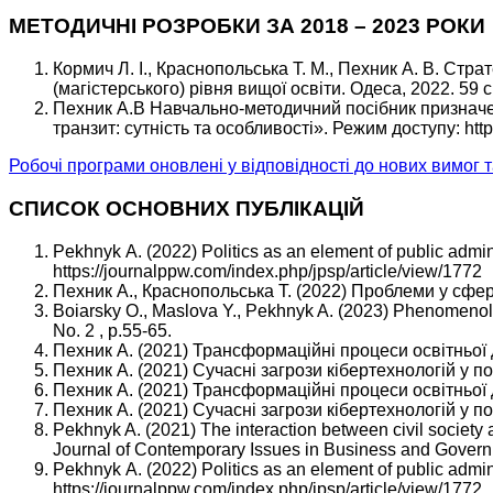
МЕТОДИЧНІ РОЗРОБКИ ЗА 2018 – 2023 РОКИ
Кормич Л. І., Краснопольська Т. М., Пехник А. В. Стр
(магістерського) рівня вищої освіти. Одеса, 2022. 59 с
Пехник А.В Навчально-методичний посібник призначе
транзит: сутність та особливості». Режим доступу: htt
Робочі програми оновлені у відповідності до нових вимог 
СПИСОК ОСНОВНИХ ПУБЛІКАЦІЙ
Pekhnyk А. (2022) Politics as an element of public admini
https://journalppw.com/index.php/jpsp/article/view/1772
Пехник А., Краснопольська Т. (2022) Проблеми у сфері 
Boiarsky O., Maslova Y., Pekhnyk A. (2023) Phenomenology
No. 2 , p.55-65.
Пехник А. (2021) Трансформаційні процеси освітньої 
Пехник А. (2021) Сучасні загрози кібертехнологій у п
Пехник А. (2021) Трансформаційні процеси освітньої 
Пехник А. (2021) Сучасні загрози кібертехнологій у п
Pekhnyk A. (2021) The interaction between civil society 
Journal of Contemporary Issues in Business and Governmen
Pekhnyk А. (2022) Politics as an element of public admini
https://journalppw.com/index.php/jpsp/article/view/1772