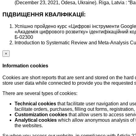
(December 23, 2021, Odesa, Ukraine). Riga, Latvia : “Bal
ПІДВИЩЕННЯ КВАЛІФІКАЦІЇ:
Успішно пройдено курс «Цифрові інструменти Google д
«Академія цифрового розвитку» ідентифікаційний код 
Б-02300
Introduction to Systematic Review and Meta-Analysis C
×
Information cookies
Cookies are short reports that are sent and stored on the hard
store user data while connected to provide you the requested
There are several types of cookies:
Technical cookies
that facilitate user navigation and us
facilitate orders, purchases, filling out forms, registration, 
Customization cookies
that allow users to access servi
Analytical cookies
which allow anonymous analysis of th
the websites.
So when you access our website, in compliance with Article 22