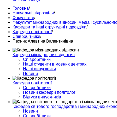
Головна
/
Навчальні підрозділи
/
Факультети
/
Факультет міжнародних відносин, медіа і суспільно-п
Кафедри та інші структурні підрозділи
/
Кафедра політології
/
Співробітники
/
Пехник Алевтіна Валентинівна
Кафедра міжнародних відносин
Співробітники
Наші студенти в мовних центрах
Наші випускники
Новини
Кафедра політології
Співробітники
Новини кафедри політології
Відгуки випускників
Кафедра світового господарства і міжнародних екон
Новини
Співробітники