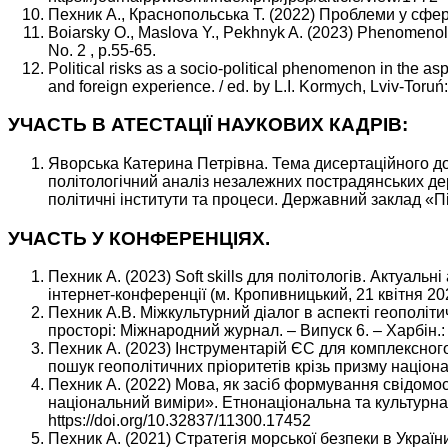
Пехник А., Краснопольська Т. (2022) Проблеми у сфері 
Boiarsky O., Maslova Y., Pekhnyk A. (2023) Phenomenology
No. 2 , p.55-65.
Political risks as a socio-political phenomenon in the asp
and foreign experience. / ed. by L.I. Kormych, Lviv-Toru
УЧАСТЬ В АТЕСТАЦІЇ НАУКОВИХ КАДРІВ:
Яворська Катерина Петрівна. Тема дисертаційного до
політологічний аналіз незалежних пострадянських дер
політичні інститути та процеси. Державний заклад «П
УЧАСТЬ У КОНФЕРЕНЦІЯХ.
Пехник А. (2023) Soft skills для політологів. Актуал
інтернет-конференції (м. Кропивницький, 21 квітня 20
Пехник А.В. Міжкультурний діалог в аспекті геополіти
просторі: Міжнародний журнал. – Випуск 6. – Харбін.: 
Пехник А. (2023) Інструментарій ЄС для комплексног
пошук геополітичних пріоритетів крізь призму націона
Пехник А. (2022) Мова, як засіб формування свідомос
національний виміри». Етнонаціональна та культурна 
https://doi.org/10.32837/11300.17452
Пехник А. (2021) Стратегія морської безпеки в України. 