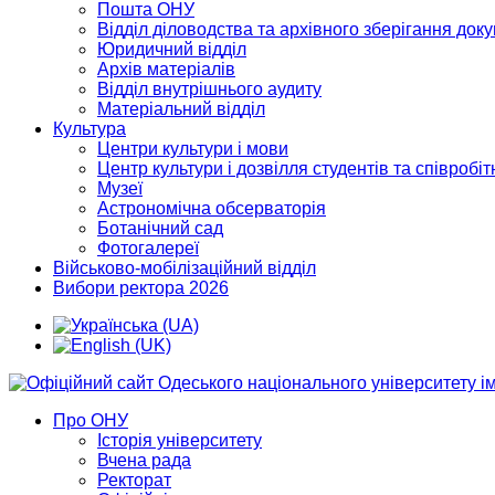
Пошта ОНУ
Відділ діловодства та архівного зберігання док
Юридичний відділ
Архів матеріалів
Відділ внутрішнього аудиту
Матеріальний відділ
Культура
Центри культури і мови
Центр культури і дозвілля студентів та співробіт
Музеї
Астрономічна обсерваторія
Ботанічний сад
Фотогалереї
Військово-мобілізаційний відділ
Вибори ректора 2026
Про ОНУ
Історія університету
Вчена рада
Ректорат