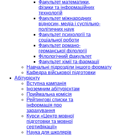
Факультет математики,
фізики та інформаційних
технологій
Факультет міжнародних
відносин, медіа і суспільно-
політичних наук
Факультет психології та
соціальної роботи
Факультет романо-
германської філології
Філологічний факультет
Факультет хімії та фармації
Навчальні підрозділи іншого формату
Кафедра військової підготовки
Абітурієнту
Вступна кампанія
Іноземним абітурієнтам
Приймальна комісія
Рейтингові списки та
інформація про
зарахування
Курси «Центр мовної
підготовки та мовної
сертифікації»
Наука для школярів