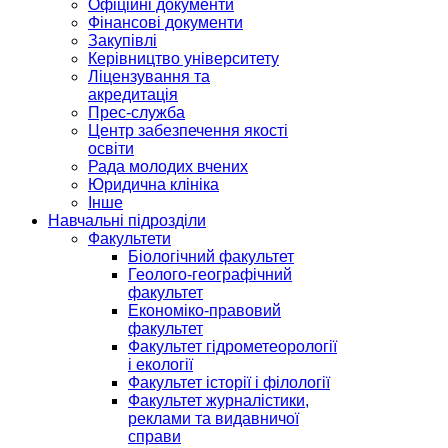
Офіційні документи
Фінансові документи
Закупівлі
Керівництво університету
Ліцензування та
акредитація
Прес-служба
Центр забезпечення якості
освіти
Рада молодих вчених
Юридична клініка
Інше
Навчальні підрозділи
Факультети
Біологічний факультет
Геолого-географічний
факультет
Економіко-правовий
факультет
Факультет гідрометеорології
і екології
Факультет історії і філології
Факультет журналістики,
реклами та видавничої
справи