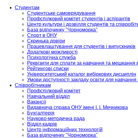
Студентам
Студентське самоврядування
Профспілковий комітет студентів і аспірантів
Центр культури і дозвілля студентів та співробіт
База відпочинку "Чорноморка"
Спорт в ОНУ
Скринька довіри
Працевлаштування для студентів і випускників
Додаткові можливості
Психологічна служба
Реквізити для сплати за навчання та мешкання 
Рейтингові списки
Університетський каталог вибіркових дисциплін
Умови доступності закладу освіти для навчання
Співробітникам
Профспілковий комітет
Навчальний відділ
Вакансії
Видавнича справа ОНУ імені І. І. Мечникова
Бухгалтерія
Науково-методична рада
Відділ кадрів
Центр інформаційних технологій
База відпочинку "Чорноморка"