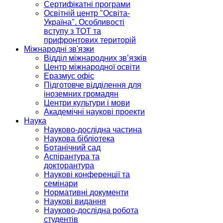
Сертифікатні програми
Освітній центр "Освіта-
Україна". Особливості
вступу з ТОТ та
прифронтових територій
Міжнародні зв'язки
Відділ міжнародних зв’язків
Центр міжнародної освіти
Еразмус офіс
Підготовче відділення для
іноземних громадян
Центри культури і мови
Академічні наукові проекти
Наука
Науково-дослідна частина
Наукова бібліотека
Ботанічний сад
Аспірантура та
докторантура
Наукові конференції та
семінари
Нормативні документи
Наукові видання
Науково-дослідна робота
студентів