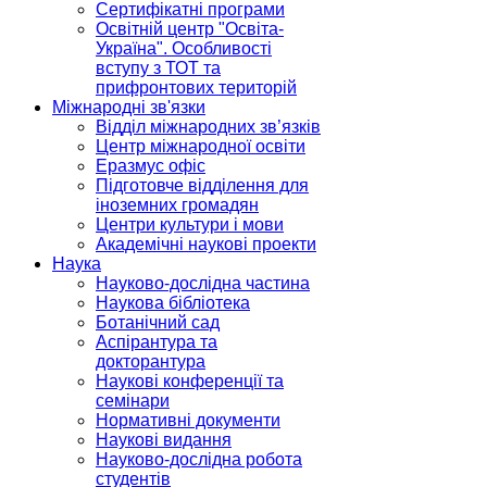
Сертифікатні програми
Освітній центр "Освіта-
Україна". Особливості
вступу з ТОТ та
прифронтових територій
Міжнародні зв'язки
Відділ міжнародних зв’язків
Центр міжнародної освіти
Еразмус офіс
Підготовче відділення для
іноземних громадян
Центри культури і мови
Академічні наукові проекти
Наука
Науково-дослідна частина
Наукова бібліотека
Ботанічний сад
Аспірантура та
докторантура
Наукові конференції та
семінари
Нормативні документи
Наукові видання
Науково-дослідна робота
студентів