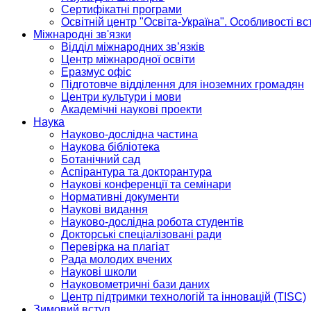
Сертифікатні програми
Освітній центр "Освіта-Україна". Особливості в
Міжнародні зв'язки
Відділ міжнародних зв’язків
Центр міжнародної освіти
Еразмус офіс
Підготовче відділення для іноземних громадян
Центри культури і мови
Академічні наукові проекти
Наука
Науково-дослідна частина
Наукова бібліотека
Ботанічний сад
Аспірантура та докторантура
Наукові конференції та семінари
Нормативні документи
Наукові видання
Науково-дослідна робота студентів
Докторські спеціалізовані ради
Перевірка на плагіат
Рада молодих вчених
Наукові школи
Науковометричні бази даних
Центр підтримки технологій та інновацій (TISC)
Зимовий вступ