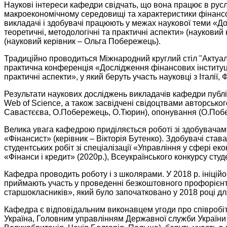
Наукові інтереси кафедри свідчать, що вона працює в русл
макроекономічному середовищі та характеристики фінансови
викладачі і здобувачі працюють у межах наукової теми «До
теоретичні, методологічні та практичні аспекти» (науковий
(науковий керівник – Ольга Побережець).
Традиційно проводиться Міжнародний круглий стіл "Актуальн
практична конференція «Дослідження фінансових інституцій
практичні аспекти», у який беруть участь науковці з Італії,
Результати наукових досліджень викладачів кафедри публі
Web of Science, а також засвідчені свідоцтвами авторськог
Савастєєва, О.Побережець, О.Тюрин), опонування (О.Поб
Велика увага кафедрою приділяється роботі зі здобувачами
«Фінансист» (керівник – Вікторія Бутенко). Здобувачі ста
студентських робіт зі спеціалізації «Управління у сфері ек
«Фінанси і кредит» (2020р.), Всеукраїнського конкурсу студ
Кафедра проводить роботу і з школярами. У 2018 р. ініці
приймають участь у проведенні безкоштовного профорієнта
старшокласників», який було започатковано у 2018 році дл
Кафедра є відповідальним виконавцем угоди про співробіт
Україна, Головним управлінням Державної служби України 