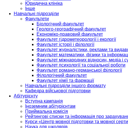
Юридична клініка
Інше
Навчальні підрозділи
Факультети
Біологічний факультет
Геолого-географічний факультет
Економіко-правовий факультет
Факультет гідрометеорології і екології
Факультет історії і філології
Факультет журналістики, реклами та видав
Факультет математики, фізики та інформац
Факультет міжнародних відносин, медіа і с
Факультет психології та соціальної роботи
Факультет романо-германської філології
Філологічний факультет
Факультет хімії та фармації
Навчальні підрозділи іншого формату
Кафедра військової підготовки
Абітурієнту
Вступна кампанія
Іноземним абітурієнтам
Приймальна комісія
Рейтингові списки та інформація про зарахуван
Курси «Центр мовної підготовки та мовної серти
Наука для школярів