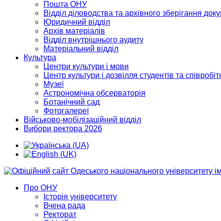
Пошта ОНУ
Відділ діловодства та архівного зберігання док
Юридичний відділ
Архів матеріалів
Відділ внутрішнього аудиту
Матеріальний відділ
Культура
Центри культури і мови
Центр культури і дозвілля студентів та співробіт
Музеї
Астрономічна обсерваторія
Ботанічний сад
Фотогалереї
Військово-мобілізаційний відділ
Вибори ректора 2026
Про ОНУ
Історія університету
Вчена рада
Ректорат