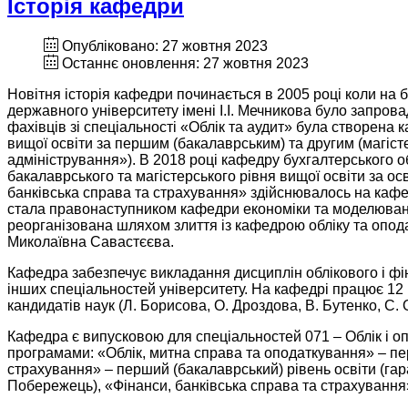
Історія кафедри
Опубліковано: 27 жовтня 2023
Останнє оновлення: 27 жовтня 2023
Новітня історія кафедри починається в 2005 році коли на 
державного університету імені І.І. Мечникова було запров
фахівців зі спеціальності «Облік та аудит» була створена 
вищої освіти за першим (бакалаврським) та другим (магісте
адміністрування»). В 2018 році кафедру бухгалтерського о
бакалаврського та магістерського рівня вищої освіти за о
банківська справа та страхування» здійснювалось на кафедр
стала правонаступником кафедри економіки та моделюванн
реорганізована шляхом злиття із кафедрою обліку та опод
Миколаївна Савастєєва.
Кафедра забезпечує викладання дисциплін облікового і фін
інших спеціальностей університету. На кафедрі працює 12 в
кандидатів наук (Л. Борисова, О. Дроздова, В. Бутенко, С. 
Кафедра є випусковою для спеціальностей 071 – Облік і опо
програмами: «Облік, митна справа та оподаткування» – пер
страхування» – перший (бакалаврський) рівень освіти (гара
Побережець), «Фінанси, банківська справа та страхування» 