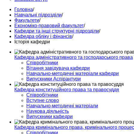
Головна
/
Навчальні підрозділи
/
Факультети
/
Економіко-правовий факультет
/
Кафедри та інші структурні підрозділи
/
Кафедра обліку і фінансів
/
Історія кафедри
Кафедра адміністративного та господарського права
Співробітники
Вітання завідувача кафедри
Навчально-методичні матеріали кафедри
Випускники Аспірантури
Кафедра конституційного права та правосуддя
Співробітники
Вступне слово
Навчально-методичні матеріали
Наукова діяльність
Випускники кафедри
Кафедра кримінального права, кримінального процесу
Співробітники