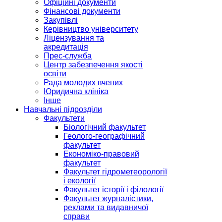
Офіційні документи
Фінансові документи
Закупівлі
Керівництво університету
Ліцензування та
акредитація
Прес-служба
Центр забезпечення якості
освіти
Рада молодих вчених
Юридична клініка
Інше
Навчальні підрозділи
Факультети
Біологічний факультет
Геолого-географічний
факультет
Економіко-правовий
факультет
Факультет гідрометеорології
і екології
Факультет історії і філології
Факультет журналістики,
реклами та видавничої
справи