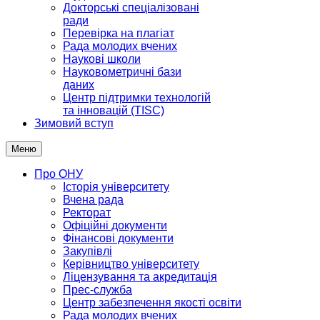
Докторські спеціалізовані
ради
Перевірка на плагіат
Рада молодих вчених
Наукові школи
Науковометричні бази
даних
Центр підтримки технологій
та інновацій (TISC)
Зимовий вступ
Меню
Про ОНУ
Історія університету
Вчена рада
Ректорат
Офіційні документи
Фінансові документи
Закупівлі
Керівництво університету
Ліцензування та акредитація
Прес-служба
Центр забезпечення якості освіти
Рада молодих вчених