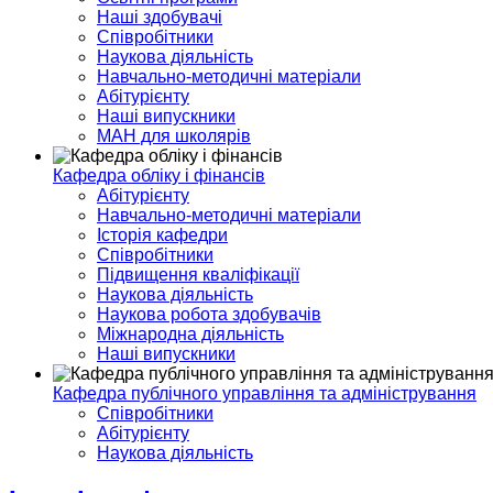
Наші здобувачі
Співробітники
Наукова діяльність
Навчально-методичні матеріали
Абітурієнту
Наші випускники
МАН для школярів
Кафедра обліку і фінансів
Абітурієнту
Навчально-методичні матеріали
Історія кафедри
Співробітники
Підвищення кваліфікації
Наукова діяльність
Наукова робота здобувачів
Міжнародна діяльність
Наші випускники
Кафедра публічного управління та адміністрування
Співробітники
Абітурієнту
Наукова діяльність