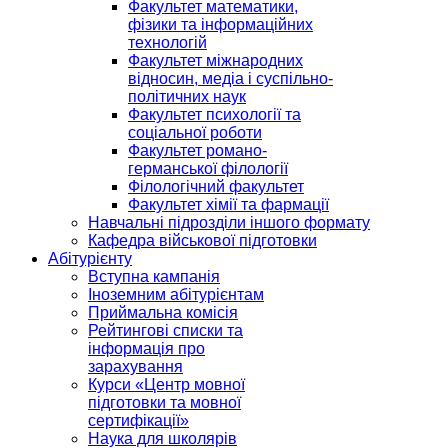
Факультет математики,
фізики та інформаційних
технологій
Факультет міжнародних
відносин, медіа і суспільно-
політичних наук
Факультет психології та
соціальної роботи
Факультет романо-
германської філології
Філологічний факультет
Факультет хімії та фармації
Навчальні підрозділи іншого формату
Кафедра військової підготовки
Абітурієнту
Вступна кампанія
Іноземним абітурієнтам
Приймальна комісія
Рейтингові списки та
інформація про
зарахування
Курси «Центр мовної
підготовки та мовної
сертифікації»
Наука для школярів