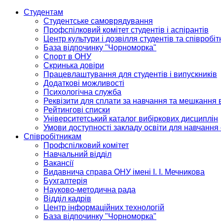
Студентам
Студентське самоврядування
Профспілковий комітет студентів і аспірантів
Центр культури і дозвілля студентів та співробіт
База відпочинку "Чорноморка"
Спорт в ОНУ
Скринька довіри
Працевлаштування для студентів і випускників
Додаткові можливості
Психологічна служба
Реквізити для сплати за навчання та мешкання 
Рейтингові списки
Університетський каталог вибіркових дисциплін
Умови доступності закладу освіти для навчання
Співробітникам
Профспілковий комітет
Навчальний відділ
Вакансії
Видавнича справа ОНУ імені І. І. Мечникова
Бухгалтерія
Науково-методична рада
Відділ кадрів
Центр інформаційних технологій
База відпочинку "Чорноморка"