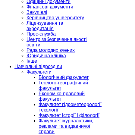
Офіційні документи
Фінансові документи
Закупівлі
Керівництво університету
Ліцензування та
акредитація
Прес-служба
Центр забезпечення якості
освіти
Рада молодих вчених
Юридична клініка
Інше
Навчальні підрозділи
Факультети
Біологічний факультет
Геолого-географічний
факультет
Економіко-правовий
факультет
Факультет гідрометеорології
і екології
Факультет історії і філології
Факультет журналістики,
реклами та видавничої
справи