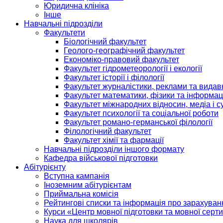
Юридична клініка
Інше
Навчальні підрозділи
Факультети
Біологічний факультет
Геолого-географічний факультет
Економіко-правовий факультет
Факультет гідрометеорології і екології
Факультет історії і філології
Факультет журналістики, реклами та видав
Факультет математики, фізики та інформац
Факультет міжнародних відносин, медіа і с
Факультет психології та соціальної роботи
Факультет романо-германської філології
Філологічний факультет
Факультет хімії та фармації
Навчальні підрозділи іншого формату
Кафедра військової підготовки
Абітурієнту
Вступна кампанія
Іноземним абітурієнтам
Приймальна комісія
Рейтингові списки та інформація про зарахуван
Курси «Центр мовної підготовки та мовної серти
Наука для школярів