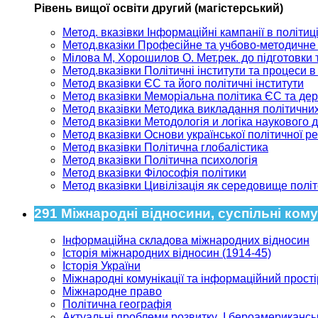
Рівень вищої освіти другий (магістерський)
Метод. вказівки Інформаційні кампанії в політиц
Метод.вказіки Професійне та учбово-методичне 
Мілова М, Хорошилов О. Мет.рек. до підготовки 
Метод.вказівки Політичні інститути та процеси в 
Метод вказівки ЄС та його політичні інститути
Метод вказівки Меморіальна політика ЄС та де
Метод вказівки Методика викладання політичних
Метод вказівки Методологія и логіка наукового 
Метод вказівки Основи української політичної ре
Метод вказівки Політична глобалістика
Метод вказівки Політична психологія
Метод вказівки Філософія політики
Метод вказівки Цивілізація як середовище полі
291 Міжнародні відносини, суспільні комуні
Інформаційна складова міжнародних відносин
Історія міжнародних відносин (1914-45)
Історія України
Міжнародні комунікації та інформаційний прості
Міжнародне право
Політична географія
Актуальні проблеми розвитку І бероамериканськ