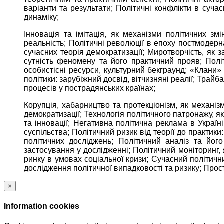
варіанти та результати; Політичні конфлікти в сучас
динаміку;
Інновація та імітація, як механізми політичних зм
реальність; Політичні революції в епоху постмодер
сучасних теорія демократизації; Миротворчість, як 
сутність феномену та його практичний прояв; Політ
особистісні ресурси, культурний бекграунд; «Клани» у
політики: зарубіжний досвід, вітчизняні реалії; Трай
процесів у пострадянських країнах;
Корупція, хабарництво та протекціонізм, як механіз
демократизації; Технологія політичного патронажу, я
та інновації; Негативна політична реклама в Україн
суспільства; Політичний ризик від теорії до практик
політичних досліджень; Політичний аналіз та його
застосування у дослідженні; Політичний моніторинг,
ринку в умовах соціальної кризи; Сучасний політичн
дослідження політичної випадковості та ризику; Прост
×
Information cookies