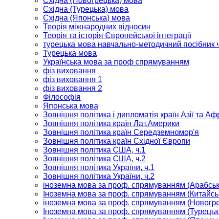
Східна (Новогрецька) мова
Східна (Турецька) мова
Східна (Японська) мова
Теорія міжнародних відносин
Теорія та історія Європейської інтеграції
турецька мова навчально-методичний посібник ч
Турецька мова
Українська мова за проф спрямуванням
фіз виховання
фіз виховання 1
фіз виховання 2
Філософія
Японська мова
Зовнішня політика і дипломатія країн Азії та Аф
Зовнішня політика країн Лат.Америки
Зовнішня політика країн Середземномор'я
Зовнішня політика країн Східної Європи
Зовнішня політика США, ч.1
Зовнішня політика США, ч.2
Зовнішня політика України, ч.1
Зовнішня політика України, ч.2
іноземна мова за проф. спрямуванням (Арабськ
Іноземна мова за проф. спрямуванням (Китайсь
іноземна мова за проф. спрямуванням (Новогр
Іноземна мова за проф. спрямуванням (Турецьк