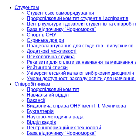
Студентам
Студентське самоврядування
Профспілковий комітет студентів і аспірантів
Центр культури і дозвілля студентів та співробіт
База відпочинку "Чорноморка"
Спорт в ОНУ
Скринька довіри
Працевлаштування для студентів і випускників
Додаткові можливості
Психологічна служба
Реквізити для сплати за навчання та мешкання 
Рейтингові списки
Університетський каталог вибіркових дисциплін
Умови доступності закладу освіти для навчання
Співробітникам
Профспілковий комітет
Навчальний відділ
Вакансії
Видавнича справа ОНУ імені І. І. Мечникова
Бухгалтерія
Науково-методична рада
Відділ кадрів
Центр інформаційних технологій
База відпочинку "Чорноморка"