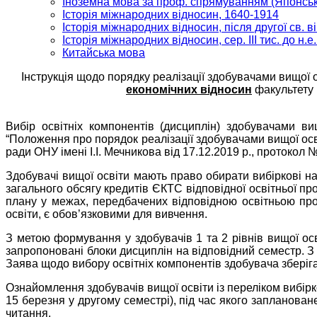
Іноземна мова за проф. спрямуванням (Японськ
Історія міжнародних відносин, 1640-1914
Історія міжнародних відносин, після другої св. в
Історія міжнародних відносин, сер. ІІІ тис. до н.е. 
Китайська мова
Інструкція щодо порядку реалізації здобувачами вищої 
економічних відносин
факультету 
Вибір освітніх компонентів (дисциплін) здобувачами в
“Положення про порядок реалізації здобувачами вищої осв
ради ОНУ імені І.І. Мечникова від 17.12.2019 р., протокол №
Здобувачі вищої освіти мають право обирати вибіркові 
загального обсягу кредитів ЄКТС відповідної освітньої п
плану у межах, передбачених відповідною освітньою про
освіти, є обов’язковими для вивчення.
З метою формування у здобувачів 1 та 2 рівнів вищої ос
запропоновані блоки дисциплін на відповідний семестр. З 
Заява щодо вибору освітніх компонентів здобувача зберіга
Ознайомлення здобувачів вищої освіти із переліком вибірк
15 березня у другому семестрі), під час якого запланов
читання.