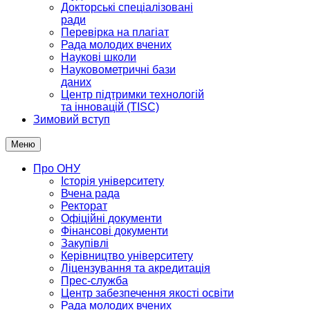
Докторські спеціалізовані
ради
Перевірка на плагіат
Рада молодих вчених
Наукові школи
Науковометричні бази
даних
Центр підтримки технологій
та інновацій (TISC)
Зимовий вступ
Меню
Про ОНУ
Історія університету
Вчена рада
Ректорат
Офіційні документи
Фінансові документи
Закупівлі
Керівництво університету
Ліцензування та акредитація
Прес-служба
Центр забезпечення якості освіти
Рада молодих вчених