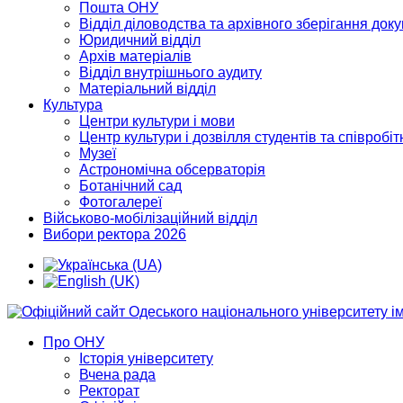
Пошта ОНУ
Відділ діловодства та архівного зберігання док
Юридичний відділ
Архів матеріалів
Відділ внутрішнього аудиту
Матеріальний відділ
Культура
Центри культури і мови
Центр культури і дозвілля студентів та співробіт
Музеї
Астрономічна обсерваторія
Ботанічний сад
Фотогалереї
Військово-мобілізаційний відділ
Вибори ректора 2026
Про ОНУ
Історія університету
Вчена рада
Ректорат