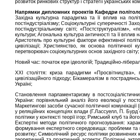
розвиток ринкових структур і стратегії українських к
Напрямки дипломних проектів Кафедри політолог
Західна культурна парадигма та її вплив на політи
постіндустріалізму; Соціокультурні суперечності Зах
постіндустріальному світі; «Постструктуралізм», «
культури; Агональна культура античності та її вплив 
Аристотель про культурні фактори ефективної політи
цивілізації; Християнство, як основа політичної 
перетворювач соціокультурних основ західного світу
Новий час: початок ери ідеологій; Традиційно-лібера
ХХІ століття: криза парадигми «Просвітництва», п
цивілізаційного підходу; Бікамералізм в пострадянс
Україні;
Становлення парламентаризму в постсоціалістичних
України: порівняльний аналіз його еволюції у пост
Маркетингові засоби сучасної політичної комунікації 
у реляційних концепціях влади (Г.Лассуелл, П. Бурд`є
політики у контексті теорії ігор; Римський клуб та йо
Експертні методи політичного прогнозування: харак
формування експертного середовища: проблеми та пе
розвитку; Символічний ресурс політики розвинених к
теоретичний та практичний аспекти; Політичні актор