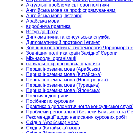
Актуальні проблеми світової політики
Англійська мова за проф спрямуванням
Англійська мова, listening
Арабська мова
виробнича практика
Вступ до фаху
Дипломатична та консульська служба
Дипломатичний протокол і етикет
Зовнішньополітична системологія Чорноморсько
Зовнішня політика країн Західної Європи
Міжнародні організації
навчально-країнознавча практика
Перша іноземна мова (Арабська)
Перша іноземна мова (Китайська)
Перша іноземна мова (Новогрецька)
Перша іноземна мова (Турецька)
Перша іноземна мова (Японська)
Політичні доктрини
Посібник по курсовим
Практика з дипломатичної та консульської служ
Проблеми регіональної безпеки Близького та С
Рекомендації щодо написання курсових робіт
Східна (Арабська) мова
Східна (Китайьска) мова