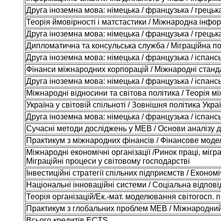
Друга іноземна мова: німецька / французька / грецьк
Теорія ймовірності і матстастики / Міжнародна інфо
Друга іноземна мова: німецька / французька / грецьк
Дипломатична та консульська служба / Міграційна по
Друга іноземна мова: німецька / французька / іспанс
Фінанси міжнародних корпорацій / Міжнародні стандар
Друга іноземна мова: німецька / французька / іспанс
Міжнародні відносини та світова політика / Теорія мі
Україна у світовій спільноті / Зовнішня політика Укр
Друга іноземна мова: німецька / французька / іспанс
Сучасні методи досліджень у МЕВ / Основи аналізу д
Практикум з міжнародних фінансів / Фінансове модел
Міжнародні економічні організації /Ринок праці, міг
Міграційні процеси у світовому господарстві
Інвестиційні стратегії спільних підприємств / Економі
Національні інноваційні системи / Соціальна відпові
Теорія організацій/Ек.-мат. моделювання світогосп. 
Практикум з глобальних проблем МЕВ / Міжнародний 
Всього кредитів ECTS