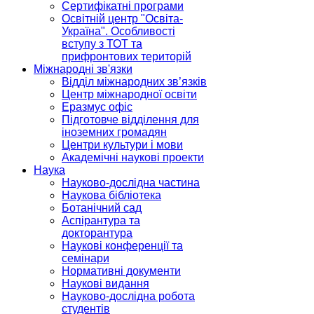
Сертифікатні програми
Освітній центр "Освіта-
Україна". Особливості
вступу з ТОТ та
прифронтових територій
Міжнародні зв'язки
Відділ міжнародних зв’язків
Центр міжнародної освіти
Еразмус офіс
Підготовче відділення для
іноземних громадян
Центри культури і мови
Академічні наукові проекти
Наука
Науково-дослідна частина
Наукова бібліотека
Ботанічний сад
Аспірантура та
докторантура
Наукові конференції та
семінари
Нормативні документи
Наукові видання
Науково-дослідна робота
студентів