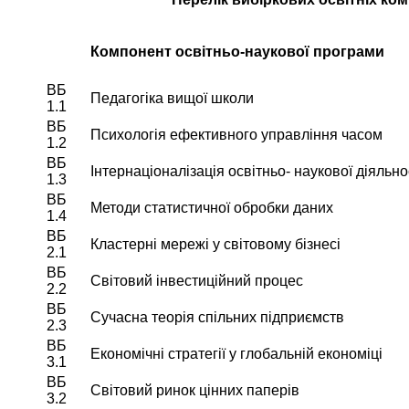
Компонент освітньо-наукової програми
ВБ
Педагогіка вищої школи
1.1
ВБ
Психологія ефективного управління часом
1.2
ВБ
Інтернаціоналізація освітньо- наукової діяльно
1.3
ВБ
Методи статистичної обробки даних
1.4
ВБ
Кластерні мережі у світовому бізнесі
2.1
ВБ
Світовий інвестиційний процес
2.2
ВБ
Сучасна теорія спільних підприємств
2.3
ВБ
Економічні стратегії у глобальній економіці
3.1
ВБ
Світовий ринок цінних паперів
3.2