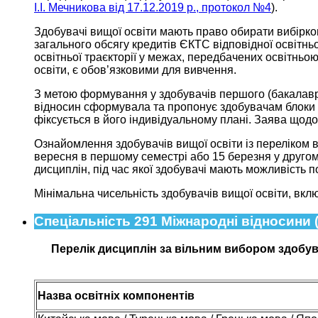
І.І. Мечникова від 17.12.2019 р., протокол №4
).
Здобувачі вищої освіти мають право обирати вибірк
загального обсягу кредитів ЄКТС відповідної освітнь
освітньої траєкторії у межах, передбачених освітньо
освіти, є обов’язковими для вивчення.
З метою формування у здобувачів першого (бакалаврс
відносин сформувала та пропонує здобувачам блоки ди
фіксується в його індивідуальному плані. Заява щодо
Ознайомлення здобувачів вищої освіти із переліком в
вересня в першому семестрі або 15 березня у другому
дисциплін, під час якої здобувачі мають можливість п
Мінімальна чисельність здобувачів вищої освіти, вкл
Спеціальність 291 Міжнародні відносини (
Перелік дисциплін за вільним вибором здобувач
Назва освітніх компонентів