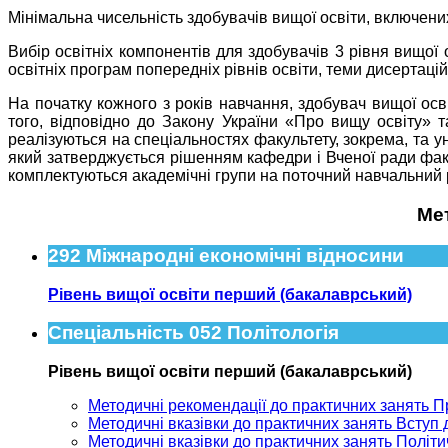
Мінімальна чисельність здобувачів вищої освіти, включени
Вибір освітніх компонентів для здобувачів 3 рівня вищої
освітніх програм попередніх рівнів освіти, теми дисертац
На початку кожного з років навчання, здобувач вищої ос
того, відповідно до Закону України «Про вищу освіту» 
реалізуються на спеціальностях факультету, зокрема, та у
який затверджується рішенням кафедри і Вченої ради факуль
комплектуються академічні групи на поточний навчальний р
Ме
292 Міжнародні економічні відносини
Рівень вищої освіти перший (бакалаврський)
Спеціальність 052 Політологія
Рівень вищої освіти перший (бакалаврський)
Методичні рекомендації до практичних занять 
Методичні вказівки до практичних занять Вступ 
Методичні вказівки до практичних занять Політи