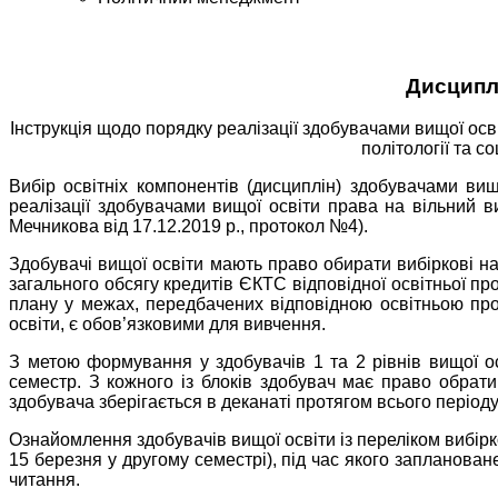
Дисципл
Інструкція щодо порядку реалізації здобувачами вищої осв
політології та с
Вибір освітніх компонентів (дисциплін) здобувачами ви
реалізації здобувачами вищої освіти права на вільний в
Мечникова від 17.12.2019 р., протокол №4).
Здобувачі вищої освіти мають право обирати вибіркові 
загального обсягу кредитів ЄКТС відповідної освітньої п
плану у межах, передбачених відповідною освітньою про
освіти, є обов’язковими для вивчення.
З метою формування у здобувачів 1 та 2 рівнів вищої о
семестр. З кожного із блоків здобувач має право обрати
здобувача зберігається в деканаті протягом всього період
Ознайомлення здобувачів вищої освіти із переліком вибірк
15 березня у другому семестрі), під час якого запланов
читання.