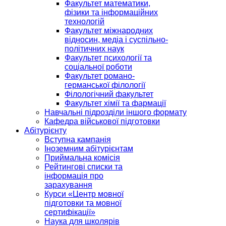
Факультет математики,
фізики та інформаційних
технологій
Факультет міжнародних
відносин, медіа і суспільно-
політичних наук
Факультет психології та
соціальної роботи
Факультет романо-
германської філології
Філологічний факультет
Факультет хімії та фармації
Навчальні підрозділи іншого формату
Кафедра військової підготовки
Абітурієнту
Вступна кампанія
Іноземним абітурієнтам
Приймальна комісія
Рейтингові списки та
інформація про
зарахування
Курси «Центр мовної
підготовки та мовної
сертифікації»
Наука для школярів