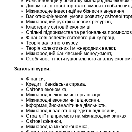
Роль інновацій у розвитку міжнародних економі
Динаміка світової торгівлі в умовах глобальних
Міжнародне інвестиційне бізнес-планування,
Валютно-фінансові умови розвитку світової торг
Міжнародний рух фінансових ресурсів,
Кластери у світовій економіці,
Спільні підприємства та регіональна промислова
Фінансові аспекти світового ринку праці,
Теорія валютного курсу,
Теорія колективних і міжнародних валют,
Міжнародний банківський менеджмент,
Особливості інституціонального аналізу економі
Загальні курси:
Фінанси,
Кредит і банківська справа,
Світова економіка,
Міжнародні економічні організації,
Міжнародні економічні відносини,
Інформаційно-аналітична діяльність,
Міжнародні валютно-кредитні відносини,
Стратегії підприємств на міжнародних ринках,
Світові фінанси,
Міжнародна мікроекономіка,
Фірма в міжнародних ринкових структурах,