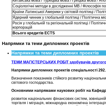
Китайська мова / Турецька мова / Грецька мова / Яп
Соціологічні методи в дослідженні МВ / Філософія пол
Країни Латинської Америки у світовій політиці / Політ
Ядерний чинник у глобальній політиці / Політична мі
Росія у глобальній та регіональній політиці / Політич
корпорацій
Всього кредитів ECTS
Напрямки та теми дипломних проектів
Напрямки та теми дипломних проектів
ТЕМИ МАГІСТЕРСЬКИХ РОБІТ здобувачів другого рі
Напрямки дипломних проектів спеціальності 292.
Визначення показників стійкого розвитку національних
світового господарства.
Основними напрямами наукових робіт на Кафедрі
розвиток національних фінансових систем, зовнішній 
торгівля і міграція, міжнародна економічна інтеграц