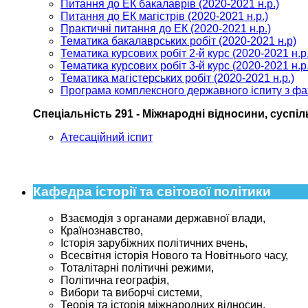
Питання до ЕК бакалаврів (2020-2021 н.р.)
Питання до ЕК магістрів (2020-2021 н.р.)
Практичні питання до ЕК (2020-2021 н.р.)
Тематика бакалаврських робіт (2020-2021 н.р)
Тематика курсових робіт 2-й курс (2020-2021 н.р.
Тематика курсових робіт 3-й курс (2020-2021 н.р.
Тематика магістерських робіт (2020-2021 н.р.)
Програма комплексного державного іспиту з фа
Спеціальність 291 - Міжнародні відносини, суспільн
Атесаційний іспит
Кафедра історії та світової політики
Взаємодія з органами державної влади,
Країнознавство,
Історія зарубіжних політичних вчень,
Всесвітня історія Нового та Новітнього часу,
Тоталітарні політичні режими,
Політична географія,
Вибори та виборчі системи,
Теорія та історія міжнародних відносин,