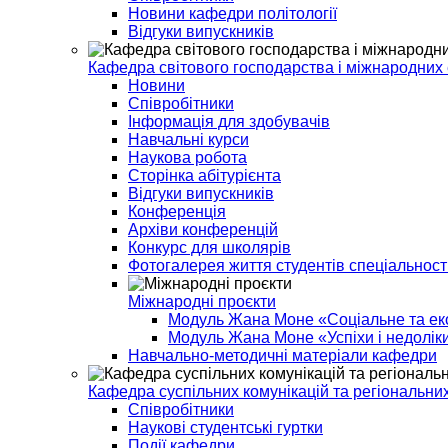
Новини кафедри політології
Відгуки випускників
Кафедра світового господарства і міжнародних
Новини
Співробітники
Інформація для здобувачів
Навчальні курси
Наукова робота
Сторінка абітурієнта
Відгуки випускників
Конференція
Архіви конференцій
Конкурс для школярів
Фотогалерея життя студентів спеціальнос
Міжнародні проєкти
Модуль Жана Моне «Соціальне та еко
Модуль Жана Моне «Успіхи і недоліки
Навчально-методичні матеріали кафедри
Кафедра суспільних комунікацій та регіональних
Співробітники
Наукові студентські гуртки
Події кафедри