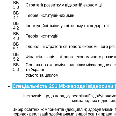
ВБ
Стратегії розвитку у відкритій економіці
3.3
ВБ
Теорія інституційних змін
4.1
ВБ
Інституційні зміни у світовому господарстві
4.2
ВБ
Теорія інституцій
4.3
ВБ
Глобальні стратегії світового економічного ро
5.1
ВБ
Фінансіалізація світового економічного розвит
5.2
ВБ
Соціально-економічні наслідки міжнародних по
5.3
та Україні
Усього за циклом
Спеціальність 291 Міжнародні відносини 
Інструкція щодо порядку реалізації здобувачам
міжнародних відносин, 
Вибір освітніх компонентів (дисциплін) здобувачами 
порядок реалізації здобувачами вищої освіти права на