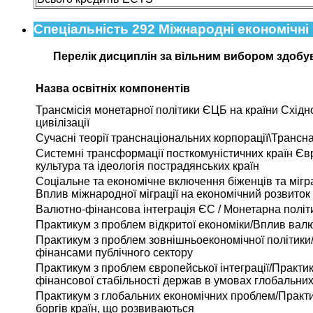
Спеціальність 292 Міжнародні економічні 
Перелік дисциплін за вільним вибором здобув
Назва освітніх компонентів
Трансмісія монетарної політики ЄЦБ на країни Східн
цивілізації
Сучасні теорії транснаціональних корпорації\Трансн
Системні трансформації посткомуністичних країн Євр
культура та ідеологія пострадянських країн
Соціальне та економічне включення біженців та мігра
Вплив міжнародної міграції на економічний розвиток 
Валютно-фінансова інтеграція ЄС / Монетарна політ
Практикум з проблем відкритої економіки/Вплив вал
Практикум з проблем зовнішньоекономічної політики
фінансами публічного сектору
Практикум з проблем європейської інтеграції/Практи
фінансової стабільності держав в умовах глобальних
Практикум з глобальних економічних проблем/Практи
боргів країн, що розвиваються