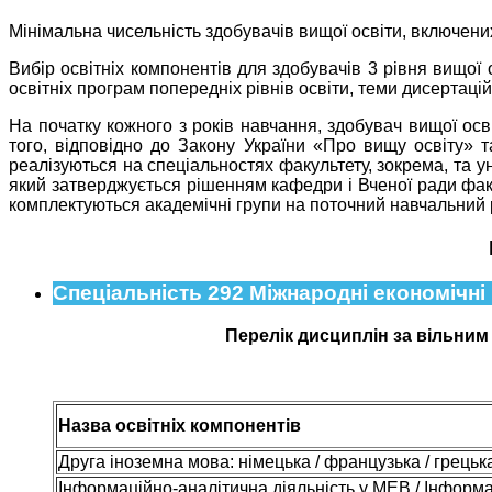
Мінімальна чисельність здобувачів вищої освіти, включени
Вибір освітніх компонентів для здобувачів 3 рівня вищої
освітніх програм попередніх рівнів освіти, теми дисертац
На початку кожного з років навчання, здобувач вищої ос
того, відповідно до Закону України «Про вищу освіту» 
реалізуються на спеціальностях факультету, зокрема, та у
який затверджується рішенням кафедри і Вченої ради факуль
комплектуються академічні групи на поточний навчальний р
Спеціальність 292 Міжнародні економічні
Перелік дисциплін за вільним
Назва освітніх компонентів
Друга іноземна мова: німецька / французька / грецьк
Інформаційно-аналітична діяльність у МЕВ / Інформа