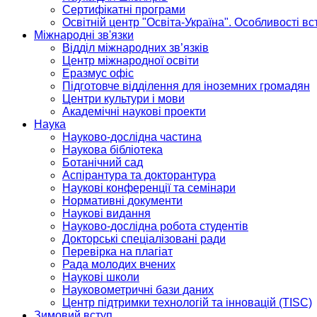
Сертифікатні програми
Освітній центр "Освіта-Україна". Особливості в
Міжнародні зв'язки
Відділ міжнародних зв’язків
Центр міжнародної освіти
Еразмус офіс
Підготовче відділення для іноземних громадян
Центри культури і мови
Академічні наукові проекти
Наука
Науково-дослідна частина
Наукова бібліотека
Ботанічний сад
Аспірантура та докторантура
Наукові конференції та семінари
Нормативні документи
Наукові видання
Науково-дослідна робота студентів
Докторські спеціалізовані ради
Перевірка на плагіат
Рада молодих вчених
Наукові школи
Науковометричні бази даних
Центр підтримки технологій та інновацій (TISC)
Зимовий вступ