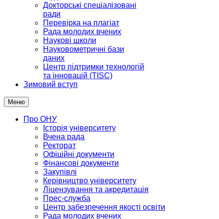
Докторські спеціалізовані
ради
Перевірка на плагіат
Рада молодих вчених
Наукові школи
Науковометричні бази
даних
Центр підтримки технологій
та інновацій (TISC)
Зимовий вступ
Меню
Про ОНУ
Історія університету
Вчена рада
Ректорат
Офіційні документи
Фінансові документи
Закупівлі
Керівництво університету
Ліцензування та акредитація
Прес-служба
Центр забезпечення якості освіти
Рада молодих вчених