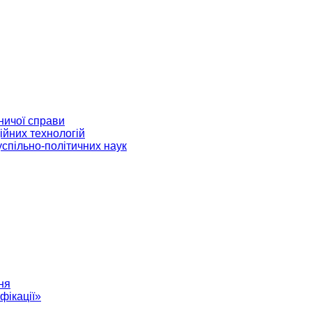
ничої справи
ійних технологій
успільно-політичних наук
ня
фікації»