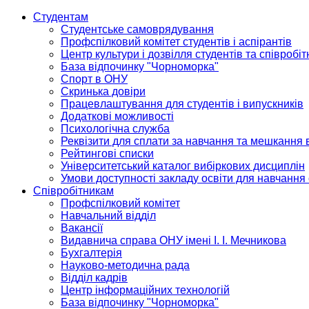
Студентам
Студентське самоврядування
Профспілковий комітет студентів і аспірантів
Центр культури і дозвілля студентів та співробіт
База відпочинку "Чорноморка"
Спорт в ОНУ
Скринька довіри
Працевлаштування для студентів і випускників
Додаткові можливості
Психологічна служба
Реквізити для сплати за навчання та мешкання 
Рейтингові списки
Університетський каталог вибіркових дисциплін
Умови доступності закладу освіти для навчання
Співробітникам
Профспілковий комітет
Навчальний відділ
Вакансії
Видавнича справа ОНУ імені І. І. Мечникова
Бухгалтерія
Науково-методична рада
Відділ кадрів
Центр інформаційних технологій
База відпочинку "Чорноморка"