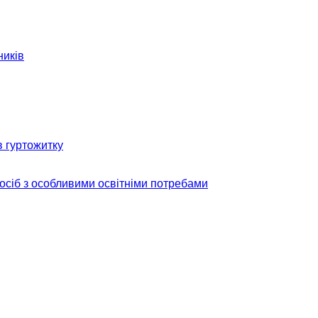
ників
в гуртожитку
 осіб з особливими освітніми потребами