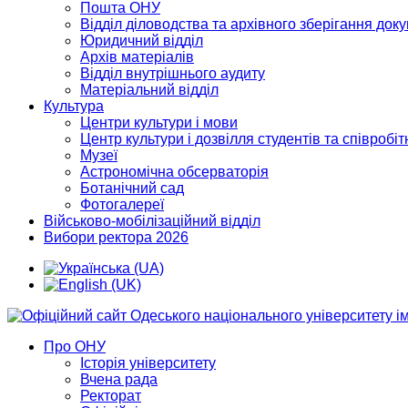
Пошта ОНУ
Відділ діловодства та архівного зберігання док
Юридичний відділ
Архів матеріалів
Відділ внутрішнього аудиту
Матеріальний відділ
Культура
Центри культури і мови
Центр культури і дозвілля студентів та співробіт
Музеї
Астрономічна обсерваторія
Ботанічний сад
Фотогалереї
Військово-мобілізаційний відділ
Вибори ректора 2026
Про ОНУ
Історія університету
Вчена рада
Ректорат