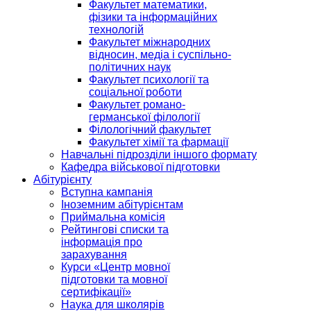
Факультет математики,
фізики та інформаційних
технологій
Факультет міжнародних
відносин, медіа і суспільно-
політичних наук
Факультет психології та
соціальної роботи
Факультет романо-
германської філології
Філологічний факультет
Факультет хімії та фармації
Навчальні підрозділи іншого формату
Кафедра військової підготовки
Абітурієнту
Вступна кампанія
Іноземним абітурієнтам
Приймальна комісія
Рейтингові списки та
інформація про
зарахування
Курси «Центр мовної
підготовки та мовної
сертифікації»
Наука для школярів