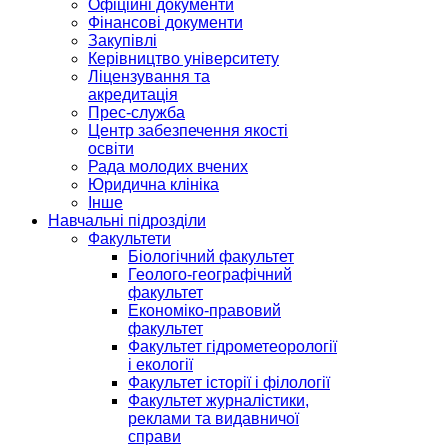
Офіційні документи
Фінансові документи
Закупівлі
Керівництво університету
Ліцензування та
акредитація
Прес-служба
Центр забезпечення якості
освіти
Рада молодих вчених
Юридична клініка
Інше
Навчальні підрозділи
Факультети
Біологічний факультет
Геолого-географічний
факультет
Економіко-правовий
факультет
Факультет гідрометеорології
і екології
Факультет історії і філології
Факультет журналістики,
реклами та видавничої
справи