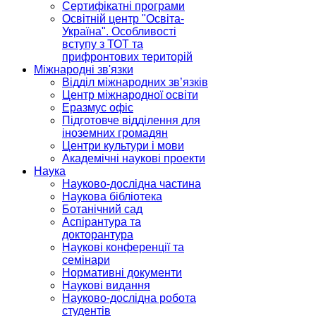
Сертифікатні програми
Освітній центр "Освіта-
Україна". Особливості
вступу з ТОТ та
прифронтових територій
Міжнародні зв'язки
Відділ міжнародних зв’язків
Центр міжнародної освіти
Еразмус офіс
Підготовче відділення для
іноземних громадян
Центри культури і мови
Академічні наукові проекти
Наука
Науково-дослідна частина
Наукова бібліотека
Ботанічний сад
Аспірантура та
докторантура
Наукові конференції та
семінари
Нормативні документи
Наукові видання
Науково-дослідна робота
студентів