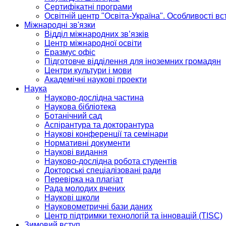
Сертифікатні програми
Освітній центр "Освіта-Україна". Особливості в
Міжнародні зв'язки
Відділ міжнародних зв’язків
Центр міжнародної освіти
Еразмус офіс
Підготовче відділення для іноземних громадян
Центри культури і мови
Академічні наукові проекти
Наука
Науково-дослідна частина
Наукова бібліотека
Ботанічний сад
Аспірантура та докторантура
Наукові конференції та семінари
Нормативні документи
Наукові видання
Науково-дослідна робота студентів
Докторські спеціалізовані ради
Перевірка на плагіат
Рада молодих вчених
Наукові школи
Науковометричні бази даних
Центр підтримки технологій та інновацій (TISC)
Зимовий вступ