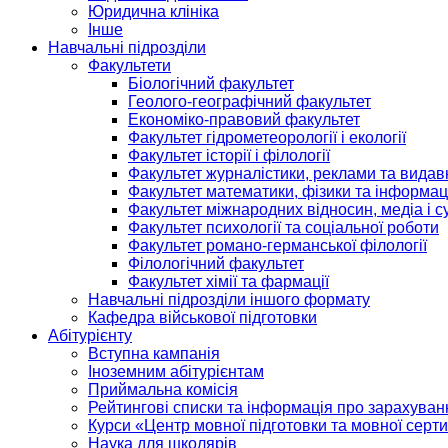
Юридична клініка
Інше
Навчальні підрозділи
Факультети
Біологічний факультет
Геолого-географічний факультет
Економіко-правовий факультет
Факультет гідрометеорології і екології
Факультет історії і філології
Факультет журналістики, реклами та видав
Факультет математики, фізики та інформац
Факультет міжнародних відносин, медіа і с
Факультет психології та соціальної роботи
Факультет романо-германської філології
Філологічний факультет
Факультет хімії та фармації
Навчальні підрозділи іншого формату
Кафедра військової підготовки
Абітурієнту
Вступна кампанія
Іноземним абітурієнтам
Приймальна комісія
Рейтингові списки та інформація про зарахуван
Курси «Центр мовної підготовки та мовної серти
Наука для школярів