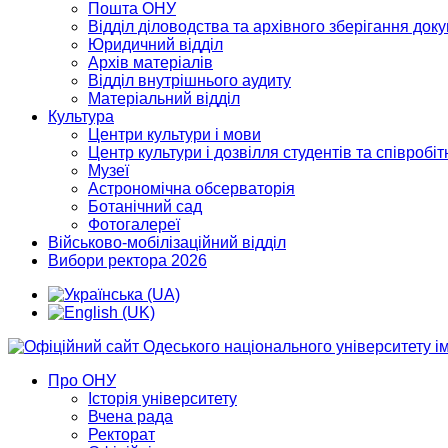
Пошта ОНУ
Відділ діловодства та архівного зберігання док
Юридичний відділ
Архів матеріалів
Відділ внутрішнього аудиту
Матеріальний відділ
Культура
Центри культури і мови
Центр культури і дозвілля студентів та співробіт
Музеї
Астрономічна обсерваторія
Ботанічний сад
Фотогалереї
Військово-мобілізаційний відділ
Вибори ректора 2026
Про ОНУ
Історія університету
Вчена рада
Ректорат