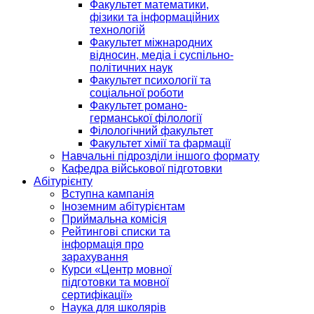
Факультет математики,
фізики та інформаційних
технологій
Факультет міжнародних
відносин, медіа і суспільно-
політичних наук
Факультет психології та
соціальної роботи
Факультет романо-
германської філології
Філологічний факультет
Факультет хімії та фармації
Навчальні підрозділи іншого формату
Кафедра військової підготовки
Абітурієнту
Вступна кампанія
Іноземним абітурієнтам
Приймальна комісія
Рейтингові списки та
інформація про
зарахування
Курси «Центр мовної
підготовки та мовної
сертифікації»
Наука для школярів