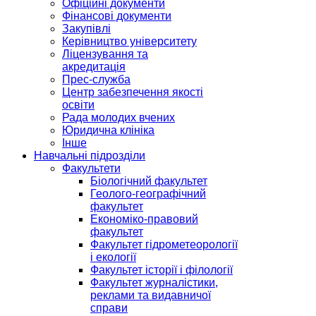
Офіційні документи
Фінансові документи
Закупівлі
Керівництво університету
Ліцензування та
акредитація
Прес-служба
Центр забезпечення якості
освіти
Рада молодих вчених
Юридична клініка
Інше
Навчальні підрозділи
Факультети
Біологічний факультет
Геолого-географічний
факультет
Економіко-правовий
факультет
Факультет гідрометеорології
і екології
Факультет історії і філології
Факультет журналістики,
реклами та видавничої
справи