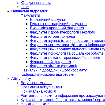
Юридична клініка
Інше
Навчальні підрозділи
Факультети
Біологічний факультет
Геолого-географічний факультет
Економіко-правовий факультет
Факультет гідрометеорології і екології
Факультет історії і філології
Факультет журналістики, реклами та видав
Факультет математики, фізики та інформац
Факультет міжнародних відносин, медіа і с
Факультет психології та соціальної роботи
Факультет романо-германської філології
Філологічний факультет
Факультет хімії та фармації
Навчальні підрозділи іншого формату
Кафедра військової підготовки
Абітурієнту
Вступна кампанія
Іноземним абітурієнтам
Приймальна комісія
Рейтингові списки та інформація про зарахуван
Курси «Центр мовної підготовки та мовної серти
Наука для школярів