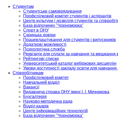
Студентам
Студентське самоврядування
Профспілковий комітет студентів і аспірантів
Центр культури і дозвілля студентів та співробіт
База відпочинку "Чорноморка"
Спорт в ОНУ
Скринька довіри
Працевлаштування для студентів і випускників
Додаткові можливості
Психологічна служба
Реквізити для сплати за навчання та мешкання 
Рейтингові списки
Університетський каталог вибіркових дисциплін
Умови доступності закладу освіти для навчання
Співробітникам
Профспілковий комітет
Навчальний відділ
Вакансії
Видавнича справа ОНУ імені І. І. Мечникова
Бухгалтерія
Науково-методична рада
Відділ кадрів
Центр інформаційних технологій
База відпочинку "Чорноморка"