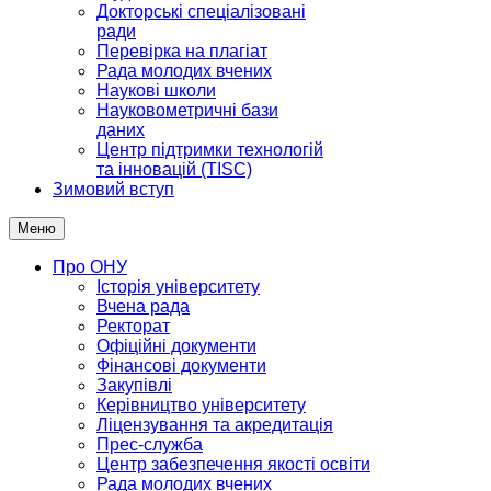
Докторські спеціалізовані
ради
Перевірка на плагіат
Рада молодих вчених
Наукові школи
Науковометричні бази
даних
Центр підтримки технологій
та інновацій (TISC)
Зимовий вступ
Меню
Про ОНУ
Історія університету
Вчена рада
Ректорат
Офіційні документи
Фінансові документи
Закупівлі
Керівництво університету
Ліцензування та акредитація
Прес-служба
Центр забезпечення якості освіти
Рада молодих вчених