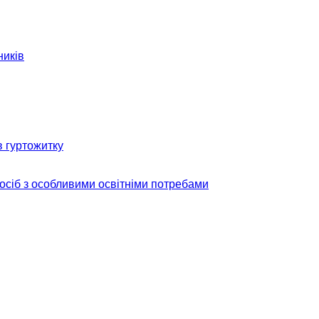
ників
в гуртожитку
 осіб з особливими освітніми потребами