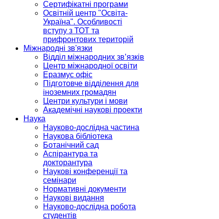
Сертифікатні програми
Освітній центр "Освіта-
Україна". Особливості
вступу з ТОТ та
прифронтових територій
Міжнародні зв'язки
Відділ міжнародних зв’язків
Центр міжнародної освіти
Еразмус офіс
Підготовче відділення для
іноземних громадян
Центри культури і мови
Академічні наукові проекти
Наука
Науково-дослідна частина
Наукова бібліотека
Ботанічний сад
Аспірантура та
докторантура
Наукові конференції та
семінари
Нормативні документи
Наукові видання
Науково-дослідна робота
студентів