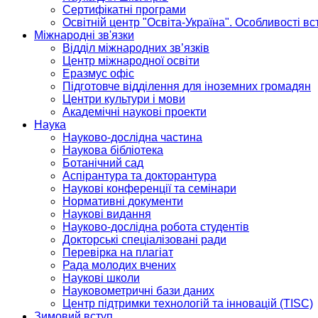
Сертифікатні програми
Освітній центр "Освіта-Україна". Особливості в
Міжнародні зв'язки
Відділ міжнародних зв’язків
Центр міжнародної освіти
Еразмус офіс
Підготовче відділення для іноземних громадян
Центри культури і мови
Академічні наукові проекти
Наука
Науково-дослідна частина
Наукова бібліотека
Ботанічний сад
Аспірантура та докторантура
Наукові конференції та семінари
Нормативні документи
Наукові видання
Науково-дослідна робота студентів
Докторські спеціалізовані ради
Перевірка на плагіат
Рада молодих вчених
Наукові школи
Науковометричні бази даних
Центр підтримки технологій та інновацій (TISC)
Зимовий вступ