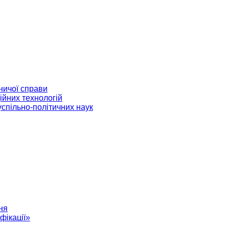
ничої справи
ійних технологій
успільно-політичних наук
ня
фікації»