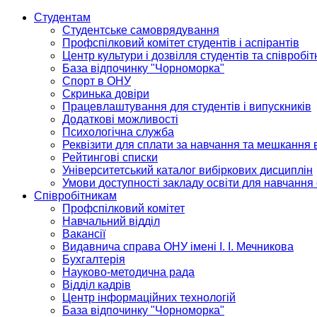
Студентам
Студентське самоврядування
Профспілковий комітет студентів і аспірантів
Центр культури і дозвілля студентів та співробіт
База відпочинку "Чорноморка"
Спорт в ОНУ
Скринька довіри
Працевлаштування для студентів і випускників
Додаткові можливості
Психологічна служба
Реквізити для сплати за навчання та мешкання 
Рейтингові списки
Університетський каталог вибіркових дисциплін
Умови доступності закладу освіти для навчання
Співробітникам
Профспілковий комітет
Навчальний відділ
Вакансії
Видавнича справа ОНУ імені І. І. Мечникова
Бухгалтерія
Науково-методична рада
Відділ кадрів
Центр інформаційних технологій
База відпочинку "Чорноморка"