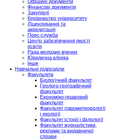
Офіційні документи
Фінансові документи
Закупівлі
Керівництво університету
Ліцензування та
акредитація
Прес-служба
Центр забезпечення якості
освіти
Рада молодих вчених
Юридична клініка
Інше
Навчальні підрозділи
Факультети
Біологічний факультет
Геолого-географічний
факультет
Економіко-правовий
факультет
Факультет гідрометеорології
і екології
Факультет історії і філології
Факультет журналістики,
реклами та видавничої
справи