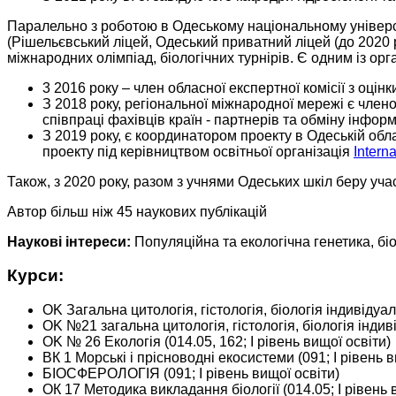
Паралельно з роботою в Одеському національному університе
(Рішельєвський ліцей, Одеський приватний ліцей (до 2020 
міжнародних олімпіад, біологічних турнірів. Є одним із орг
3 2016 року – член обласної експертної комісії з оцінки
З 2018 року, регіональної міжнародної мережі є чле
співпраці фахівців країн - партнерів та обміну інф
З 2019 року, є координатором проекту в Одеській обл
проекту під керівництвом освітньої організація
Intern
Також, з 2020 року, разом з учнями Одеських шкіл беру уч
Автор більш ніж 45 наукових публікацій
Наукові інтереси:
Популяційна та екологічна генетика, біо
Курси:
OK Загальна цитологія, гістологія, біологія індивідуал
OK №21 загальна цитологія, гістологія, біологія індиві
OK № 26 Екологія (014.05, 162; І рівень вищої освіти)
ВК 1 Морські і прісноводні екосистеми (091; І рівень в
БІОСФЕРОЛОГІЯ (091; І рівень вищої освіти)
ОК 17 Методика викладання біології (014.05; І рівень 