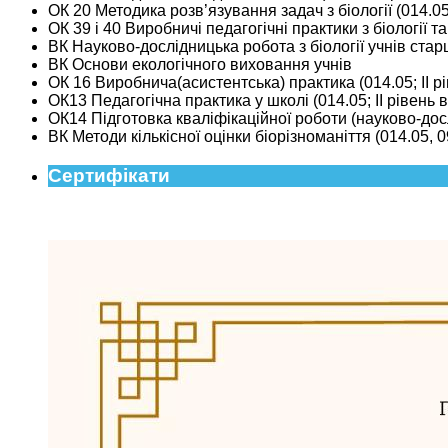
ОК 20 Методика розв’язування задач з біології (014.05;
ОК 39 і 40 Виробничі педагогічні практики з біології та
ВК Науково-дослідницька робота з біології учнів старш
ВК Основи екологічного виховання учнів
ОК 16 Виробнича(асистентська) практика (014.05; ІІ р
ОК13 Педагогічна практика у школі (014.05; ІІ рівень 
ОК14 Підготовка кваліфікаційної роботи (науково-досл
ВК Методи кількісної оцінки біорізноманіття (014.05, 09
Сертифікати