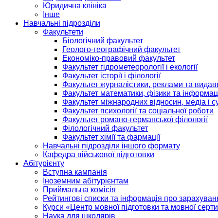
Юридична клініка
Інше
Навчальні підрозділи
Факультети
Біологічний факультет
Геолого-географічний факультет
Економіко-правовий факультет
Факультет гідрометеорології і екології
Факультет історії і філології
Факультет журналістики, реклами та видав
Факультет математики, фізики та інформац
Факультет міжнародних відносин, медіа і с
Факультет психології та соціальної роботи
Факультет романо-германської філології
Філологічний факультет
Факультет хімії та фармації
Навчальні підрозділи іншого формату
Кафедра військової підготовки
Абітурієнту
Вступна кампанія
Іноземним абітурієнтам
Приймальна комісія
Рейтингові списки та інформація про зарахуван
Курси «Центр мовної підготовки та мовної серти
Наука для школярів