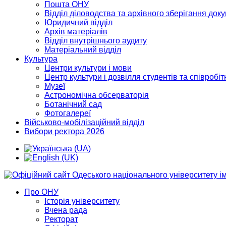
Пошта ОНУ
Відділ діловодства та архівного зберігання док
Юридичний відділ
Архів матеріалів
Відділ внутрішнього аудиту
Матеріальний відділ
Культура
Центри культури і мови
Центр культури і дозвілля студентів та співробіт
Музеї
Астрономічна обсерваторія
Ботанічний сад
Фотогалереї
Військово-мобілізаційний відділ
Вибори ректора 2026
Про ОНУ
Історія університету
Вчена рада
Ректорат