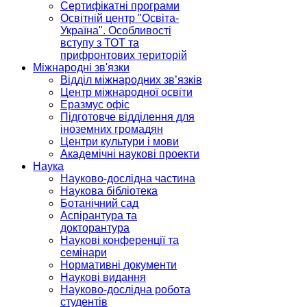
Сертифікатні програми
Освітній центр "Освіта-
Україна". Особливості
вступу з ТОТ та
прифронтових територій
Міжнародні зв'язки
Відділ міжнародних зв’язків
Центр міжнародної освіти
Еразмус офіс
Підготовче відділення для
іноземних громадян
Центри культури і мови
Академічні наукові проекти
Наука
Науково-дослідна частина
Наукова бібліотека
Ботанічний сад
Аспірантура та
докторантура
Наукові конференції та
семінари
Нормативні документи
Наукові видання
Науково-дослідна робота
студентів