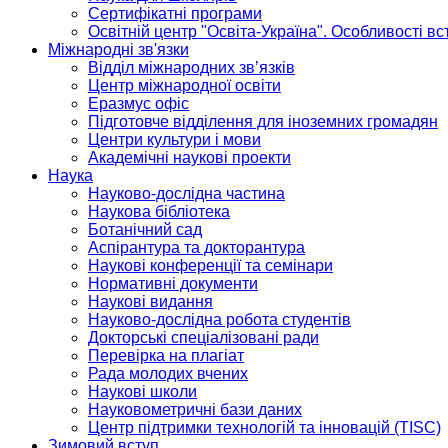
Сертифікатні програми
Освітній центр "Освіта-Україна". Особливості в
Міжнародні зв'язки
Відділ міжнародних зв’язків
Центр міжнародної освіти
Еразмус офіс
Підготовче відділення для іноземних громадян
Центри культури і мови
Академічні наукові проекти
Наука
Науково-дослідна частина
Наукова бібліотека
Ботанічний сад
Аспірантура та докторантура
Наукові конференції та семінари
Нормативні документи
Наукові видання
Науково-дослідна робота студентів
Докторські спеціалізовані ради
Перевірка на плагіат
Рада молодих вчених
Наукові школи
Науковометричні бази даних
Центр підтримки технологій та інновацій (TISC)
Зимовий вступ