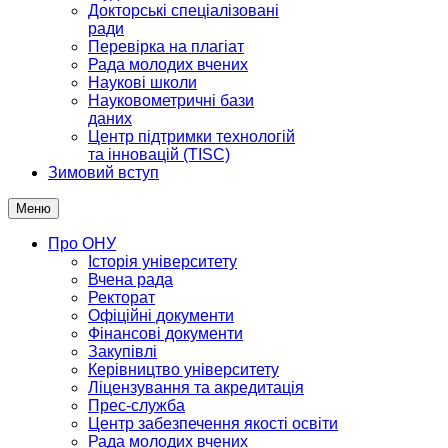
Докторські спеціалізовані
ради
Перевірка на плагіат
Рада молодих вчених
Наукові школи
Науковометричні бази
даних
Центр підтримки технологій
та інновацій (TISC)
Зимовий вступ
Меню
Про ОНУ
Історія університету
Вчена рада
Ректорат
Офіційні документи
Фінансові документи
Закупівлі
Керівництво університету
Ліцензування та акредитація
Прес-служба
Центр забезпечення якості освіти
Рада молодих вчених