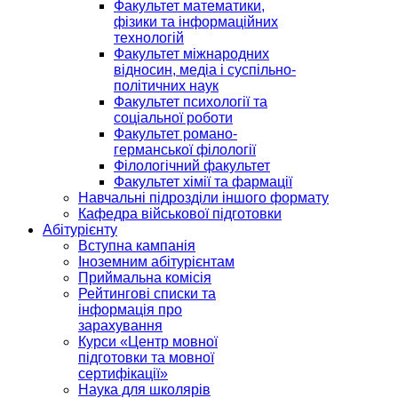
Факультет математики,
фізики та інформаційних
технологій
Факультет міжнародних
відносин, медіа і суспільно-
політичних наук
Факультет психології та
соціальної роботи
Факультет романо-
германської філології
Філологічний факультет
Факультет хімії та фармації
Навчальні підрозділи іншого формату
Кафедра військової підготовки
Абітурієнту
Вступна кампанія
Іноземним абітурієнтам
Приймальна комісія
Рейтингові списки та
інформація про
зарахування
Курси «Центр мовної
підготовки та мовної
сертифікації»
Наука для школярів