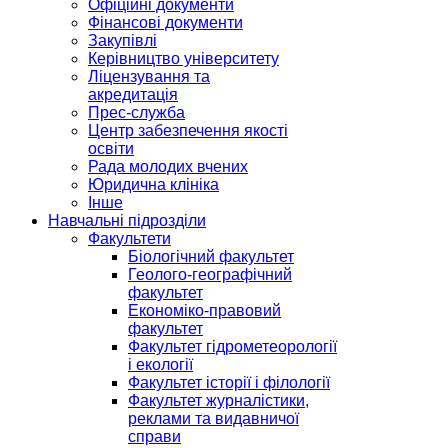
Офіційні документи
Фінансові документи
Закупівлі
Керівництво університету
Ліцензування та
акредитація
Прес-служба
Центр забезпечення якості
освіти
Рада молодих вчених
Юридична клініка
Інше
Навчальні підрозділи
Факультети
Біологічний факультет
Геолого-географічний
факультет
Економіко-правовий
факультет
Факультет гідрометеорології
і екології
Факультет історії і філології
Факультет журналістики,
реклами та видавничої
справи