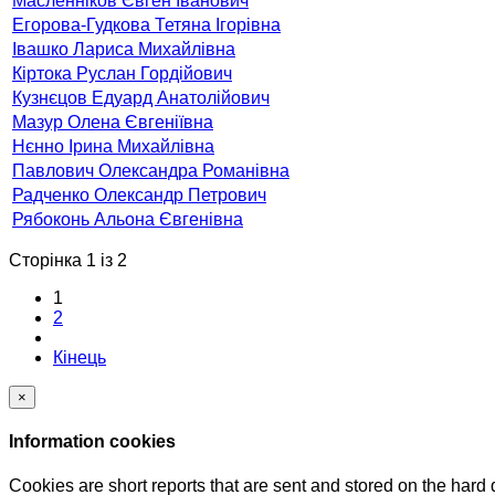
Масленніков Євген Іванович
Егорова-Гудкова Тетяна Ігорівна
Івашко Лариса Михайлівна
Кіртока Руслан Гордійович
Кузнєцов Едуард Анатолійович
Мазур Олена Євгеніївна
Нєнно Ірина Михайлівна
Павлович Олександра Романівна
Радченко Олександр Петрович
Рябоконь Альона Євгенівна
Сторінка 1 із 2
1
2
Кінець
×
Information cookies
Cookies are short reports that are sent and stored on the hard