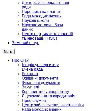
Докторські спеціалізовані
ради
Перевірка на плагіат
Рада молодих вчених
Наукові школи
Науковометричні бази
даних
Центр підтримки технологій
та інновацій (TISC)
Зимовий вступ
Меню
Про ОНУ
Історія університету
Вчена рада
Ректорат
Офіційні документи
Фінансові документи
Закупівлі
Керівництво університету
Ліцензування та акредитація
Прес-служба
Центр забезпечення якості освіти
Рада молодих вчених