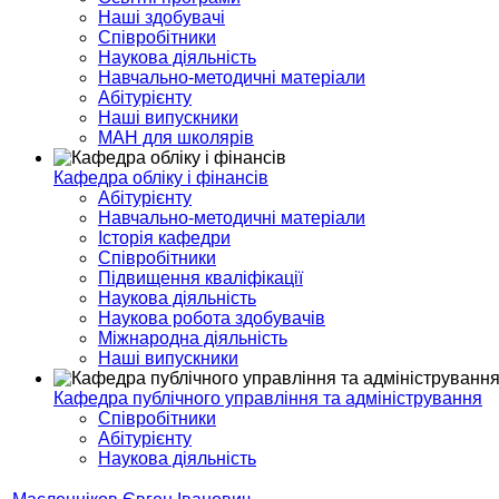
Наші здобувачі
Співробітники
Наукова діяльність
Навчально-методичні матеріали
Абітурієнту
Наші випускники
МАН для школярів
Кафедра обліку і фінансів
Абітурієнту
Навчально-методичні матеріали
Історія кафедри
Співробітники
Підвищення кваліфікації
Наукова діяльність
Наукова робота здобувачів
Міжнародна діяльність
Наші випускники
Кафедра публічного управління та адміністрування
Співробітники
Абітурієнту
Наукова діяльність