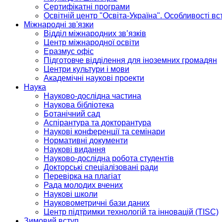
Сертифікатні програми
Освітній центр "Освіта-Україна". Особливості в
Міжнародні зв'язки
Відділ міжнародних зв’язків
Центр міжнародної освіти
Еразмус офіс
Підготовче відділення для іноземних громадян
Центри культури і мови
Академічні наукові проекти
Наука
Науково-дослідна частина
Наукова бібліотека
Ботанічний сад
Аспірантура та докторантура
Наукові конференції та семінари
Нормативні документи
Наукові видання
Науково-дослідна робота студентів
Докторські спеціалізовані ради
Перевірка на плагіат
Рада молодих вчених
Наукові школи
Науковометричні бази даних
Центр підтримки технологій та інновацій (TISC)
Зимовий вступ