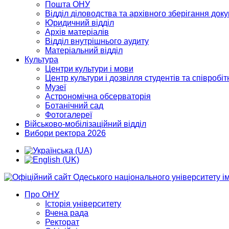
Пошта ОНУ
Відділ діловодства та архівного зберігання док
Юридичний відділ
Архів матеріалів
Відділ внутрішнього аудиту
Матеріальний відділ
Культура
Центри культури і мови
Центр культури і дозвілля студентів та співробіт
Музеї
Астрономічна обсерваторія
Ботанічний сад
Фотогалереї
Військово-мобілізаційний відділ
Вибори ректора 2026
Про ОНУ
Історія університету
Вчена рада
Ректорат