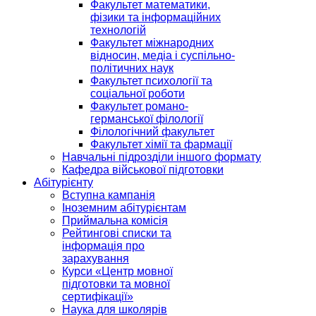
Факультет математики,
фізики та інформаційних
технологій
Факультет міжнародних
відносин, медіа і суспільно-
політичних наук
Факультет психології та
соціальної роботи
Факультет романо-
германської філології
Філологічний факультет
Факультет хімії та фармації
Навчальні підрозділи іншого формату
Кафедра військової підготовки
Абітурієнту
Вступна кампанія
Іноземним абітурієнтам
Приймальна комісія
Рейтингові списки та
інформація про
зарахування
Курси «Центр мовної
підготовки та мовної
сертифікації»
Наука для школярів