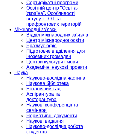
Сертифікатні програми
Освітній центр "Освіта-
Україна". Особливості
вступу з ТОТ та
прифронтових територій
Міжнародні зв'язки
Відділ міжнародних зв’язків
Центр міжнародної освіти
Еразмус офіс
Підготовче відділення для
іноземних громадян
Центри культури і мови
Академічні наукові проекти
Наука
Науково-дослідна частина
Наукова бібліотека
Ботанічний сад
Аспірантура та
докторантура
Наукові конференції та
семінари
Нормативні документи
Наукові видання
Науково-дослідна робота
студентів