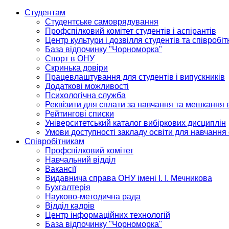
Студентам
Студентське самоврядування
Профспілковий комітет студентів і аспірантів
Центр культури і дозвілля студентів та співробіт
База відпочинку "Чорноморка"
Спорт в ОНУ
Скринька довіри
Працевлаштування для студентів і випускників
Додаткові можливості
Психологічна служба
Реквізити для сплати за навчання та мешкання 
Рейтингові списки
Університетський каталог вибіркових дисциплін
Умови доступності закладу освіти для навчання
Співробітникам
Профспілковий комітет
Навчальний відділ
Вакансії
Видавнича справа ОНУ імені І. І. Мечникова
Бухгалтерія
Науково-методична рада
Відділ кадрів
Центр інформаційних технологій
База відпочинку "Чорноморка"