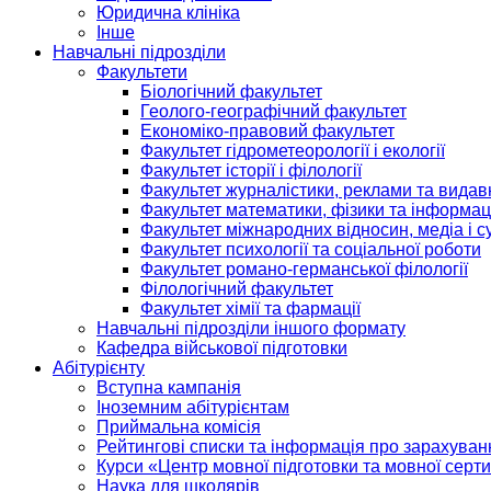
Юридична клініка
Інше
Навчальні підрозділи
Факультети
Біологічний факультет
Геолого-географічний факультет
Економіко-правовий факультет
Факультет гідрометеорології і екології
Факультет історії і філології
Факультет журналістики, реклами та видав
Факультет математики, фізики та інформац
Факультет міжнародних відносин, медіа і с
Факультет психології та соціальної роботи
Факультет романо-германської філології
Філологічний факультет
Факультет хімії та фармації
Навчальні підрозділи іншого формату
Кафедра військової підготовки
Абітурієнту
Вступна кампанія
Іноземним абітурієнтам
Приймальна комісія
Рейтингові списки та інформація про зарахуван
Курси «Центр мовної підготовки та мовної серти
Наука для школярів