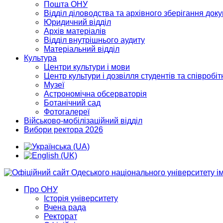
Пошта ОНУ
Відділ діловодства та архівного зберігання док
Юридичний відділ
Архів матеріалів
Відділ внутрішнього аудиту
Матеріальний відділ
Культура
Центри культури і мови
Центр культури і дозвілля студентів та співробіт
Музеї
Астрономічна обсерваторія
Ботанічний сад
Фотогалереї
Військово-мобілізаційний відділ
Вибори ректора 2026
Про ОНУ
Історія університету
Вчена рада
Ректорат