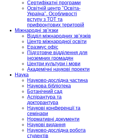
Сертифікатні програми
Освітній центр "Освіта-
Україна". Особливості
вступу з ТОТ та
прифронтових територій
Міжнародні зв'язки
Відділ міжнародних зв’язків
Центр міжнародної освіти
Еразмус офіс
Підготовче відділення для
іноземних громадян
Центри культури і мови
Академічні наукові проекти
Наука
Науково-дослідна частина
Наукова бібліотека
Ботанічний сад
Аспірантура та
докторантура
Наукові конференції та
семінари
Нормативні документи
Наукові видання
Науково-дослідна робота
студентів