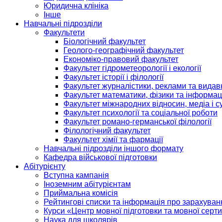
Юридична клініка
Інше
Навчальні підрозділи
Факультети
Біологічний факультет
Геолого-географічний факультет
Економіко-правовий факультет
Факультет гідрометеорології і екології
Факультет історії і філології
Факультет журналістики, реклами та видав
Факультет математики, фізики та інформац
Факультет міжнародних відносин, медіа і с
Факультет психології та соціальної роботи
Факультет романо-германської філології
Філологічний факультет
Факультет хімії та фармації
Навчальні підрозділи іншого формату
Кафедра військової підготовки
Абітурієнту
Вступна кампанія
Іноземним абітурієнтам
Приймальна комісія
Рейтингові списки та інформація про зарахуван
Курси «Центр мовної підготовки та мовної серти
Наука для школярів