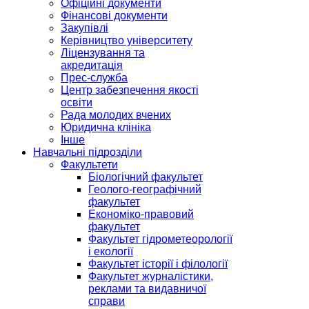
Офіційні документи
Фінансові документи
Закупівлі
Керівництво університету
Ліцензування та
акредитація
Прес-служба
Центр забезпечення якості
освіти
Рада молодих вчених
Юридична клініка
Інше
Навчальні підрозділи
Факультети
Біологічний факультет
Геолого-географічний
факультет
Економіко-правовий
факультет
Факультет гідрометеорології
і екології
Факультет історії і філології
Факультет журналістики,
реклами та видавничої
справи