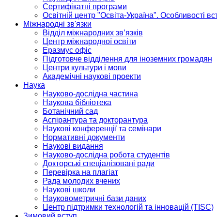
Сертифікатні програми
Освітній центр "Освіта-Україна". Особливості в
Міжнародні зв'язки
Відділ міжнародних зв’язків
Центр міжнародної освіти
Еразмус офіс
Підготовче відділення для іноземних громадян
Центри культури і мови
Академічні наукові проекти
Наука
Науково-дослідна частина
Наукова бібліотека
Ботанічний сад
Аспірантура та докторантура
Наукові конференції та семінари
Нормативні документи
Наукові видання
Науково-дослідна робота студентів
Докторські спеціалізовані ради
Перевірка на плагіат
Рада молодих вчених
Наукові школи
Науковометричні бази даних
Центр підтримки технологій та інновацій (TISC)
Зимовий вступ