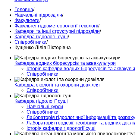
Головна
/
Навчальні підрозділи
/
Факультети
/
Факультет гідрометеорології і екології
/
Кафедри та інші структурні підрозділи
/
Кафедра гідрології суші
/
Співробітники
/
Кущенко Лілія Вікторівна
Кафедра водних біоресурсів та аквакультури
Історія кафедри водних біоресурсів та аквакуль
Співробітники
Кафедра екології та охорони довкілля
Співробітники
Кафедра гідрології суші
Навчальні курси
Співробітники
Лабораторія гідрологічної інформації та розраху
Лабораторія геодезії, геофізики та водних досл
Історія кафедри гідрології суші