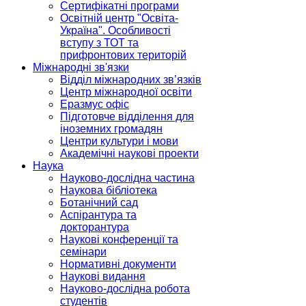
Сертифікатні програми
Освітній центр "Освіта-
Україна". Особливості
вступу з ТОТ та
прифронтових територій
Міжнародні зв'язки
Відділ міжнародних зв’язків
Центр міжнародної освіти
Еразмус офіс
Підготовче відділення для
іноземних громадян
Центри культури і мови
Академічні наукові проекти
Наука
Науково-дослідна частина
Наукова бібліотека
Ботанічний сад
Аспірантура та
докторантура
Наукові конференції та
семінари
Нормативні документи
Наукові видання
Науково-дослідна робота
студентів