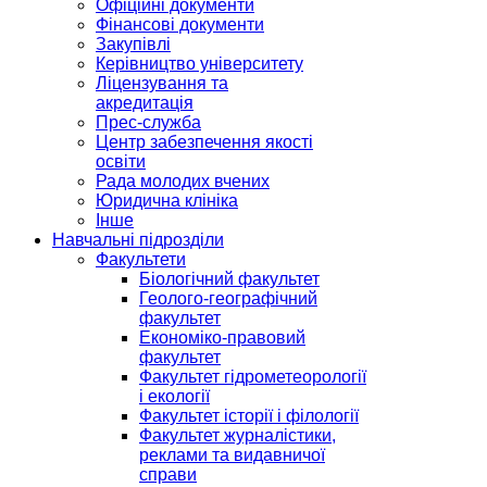
Офіційні документи
Фінансові документи
Закупівлі
Керівництво університету
Ліцензування та
акредитація
Прес-служба
Центр забезпечення якості
освіти
Рада молодих вчених
Юридична клініка
Інше
Навчальні підрозділи
Факультети
Біологічний факультет
Геолого-географічний
факультет
Економіко-правовий
факультет
Факультет гідрометеорології
і екології
Факультет історії і філології
Факультет журналістики,
реклами та видавничої
справи