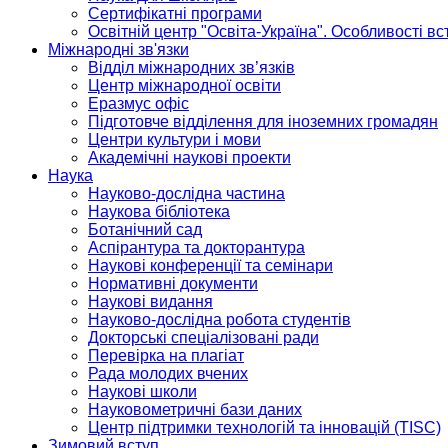
Сертифікатні програми
Освітній центр "Освіта-Україна". Особливості в
Міжнародні зв'язки
Відділ міжнародних зв’язків
Центр міжнародної освіти
Еразмус офіс
Підготовче відділення для іноземних громадян
Центри культури і мови
Академічні наукові проекти
Наука
Науково-дослідна частина
Наукова бібліотека
Ботанічний сад
Аспірантура та докторантура
Наукові конференції та семінари
Нормативні документи
Наукові видання
Науково-дослідна робота студентів
Докторські спеціалізовані ради
Перевірка на плагіат
Рада молодих вчених
Наукові школи
Науковометричні бази даних
Центр підтримки технологій та інновацій (TISC)
Зимовий вступ