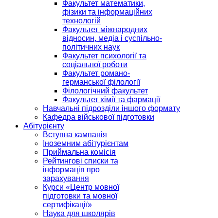
Факультет математики,
фізики та інформаційних
технологій
Факультет міжнародних
відносин, медіа і суспільно-
політичних наук
Факультет психології та
соціальної роботи
Факультет романо-
германської філології
Філологічний факультет
Факультет хімії та фармації
Навчальні підрозділи іншого формату
Кафедра військової підготовки
Абітурієнту
Вступна кампанія
Іноземним абітурієнтам
Приймальна комісія
Рейтингові списки та
інформація про
зарахування
Курси «Центр мовної
підготовки та мовної
сертифікації»
Наука для школярів