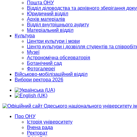
Пошта ОНУ
Відділ діловодства та архівного зберігання док
Юридичний відділ
Архів матеріалів
Відділ внутрішнього аудиту
Матеріальний відділ
Культура
Центри культури і мови
Центр культури і дозвілля студентів та співробіт
Музеї
Астрономічна обсерваторія
Ботанічний сад
Фотогалереї
Військово-мобілізаційний відділ
Вибори ректора 2026
Про ОНУ
Історія університету
Вчена рада
Ректорат