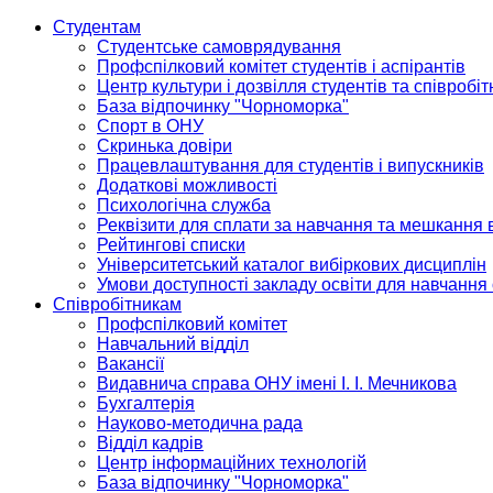
Студентам
Студентське самоврядування
Профспілковий комітет студентів і аспірантів
Центр культури і дозвілля студентів та співробіт
База відпочинку "Чорноморка"
Спорт в ОНУ
Скринька довіри
Працевлаштування для студентів і випускників
Додаткові можливості
Психологічна служба
Реквізити для сплати за навчання та мешкання 
Рейтингові списки
Університетський каталог вибіркових дисциплін
Умови доступності закладу освіти для навчання
Співробітникам
Профспілковий комітет
Навчальний відділ
Вакансії
Видавнича справа ОНУ імені І. І. Мечникова
Бухгалтерія
Науково-методична рада
Відділ кадрів
Центр інформаційних технологій
База відпочинку "Чорноморка"