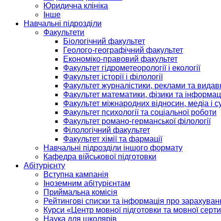
Юридична клініка
Інше
Навчальні підрозділи
Факультети
Біологічний факультет
Геолого-географічний факультет
Економіко-правовий факультет
Факультет гідрометеорології і екології
Факультет історії і філології
Факультет журналістики, реклами та видав
Факультет математики, фізики та інформац
Факультет міжнародних відносин, медіа і с
Факультет психології та соціальної роботи
Факультет романо-германської філології
Філологічний факультет
Факультет хімії та фармації
Навчальні підрозділи іншого формату
Кафедра військової підготовки
Абітурієнту
Вступна кампанія
Іноземним абітурієнтам
Приймальна комісія
Рейтингові списки та інформація про зарахуван
Курси «Центр мовної підготовки та мовної серти
Наука для школярів