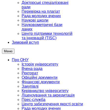
Докторські спеціалізовані
ради
Перевірка на плагіат
Рада молодих вчених
Наукові школи
Науковометричні бази
даних
Центр підтримки технологій
та інновацій (TISC)
Зимовий вступ
Меню
Про ОНУ
Історія університету
Вчена рада
Ректорат
Офіційні документи
Фінансові документи
Закупівлі
Керівництво університету
Ліцензування та акредитація
Прес-служба
Центр забезпечення якості освіти
Рада молодих вчених