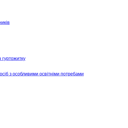
ників
в гуртожитку
 осіб з особливими освітніми потребами