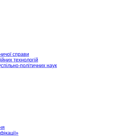
ничої справи
ійних технологій
успільно-політичних наук
ня
фікації»