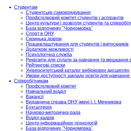
Студентам
Студентське самоврядування
Профспілковий комітет студентів і аспірантів
Центр культури і дозвілля студентів та співробіт
База відпочинку "Чорноморка"
Спорт в ОНУ
Скринька довіри
Працевлаштування для студентів і випускників
Додаткові можливості
Психологічна служба
Реквізити для сплати за навчання та мешкання 
Рейтингові списки
Університетський каталог вибіркових дисциплін
Умови доступності закладу освіти для навчання
Співробітникам
Профспілковий комітет
Навчальний відділ
Вакансії
Видавнича справа ОНУ імені І. І. Мечникова
Бухгалтерія
Науково-методична рада
Відділ кадрів
Центр інформаційних технологій
База відпочинку "Чорноморка"