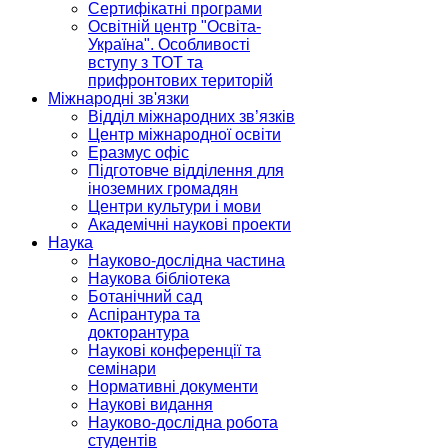
Сертифікатні програми
Освітній центр "Освіта-
Україна". Особливості
вступу з ТОТ та
прифронтових територій
Міжнародні зв'язки
Відділ міжнародних зв’язків
Центр міжнародної освіти
Еразмус офіс
Підготовче відділення для
іноземних громадян
Центри культури і мови
Академічні наукові проекти
Наука
Науково-дослідна частина
Наукова бібліотека
Ботанічний сад
Аспірантура та
докторантура
Наукові конференції та
семінари
Нормативні документи
Наукові видання
Науково-дослідна робота
студентів