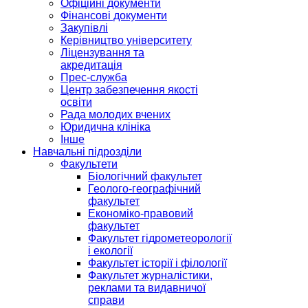
Офіційні документи
Фінансові документи
Закупівлі
Керівництво університету
Ліцензування та
акредитація
Прес-служба
Центр забезпечення якості
освіти
Рада молодих вчених
Юридична клініка
Інше
Навчальні підрозділи
Факультети
Біологічний факультет
Геолого-географічний
факультет
Економіко-правовий
факультет
Факультет гідрометеорології
і екології
Факультет історії і філології
Факультет журналістики,
реклами та видавничої
справи