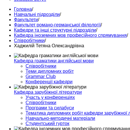
Головна
/
Навчальні підрозділи
/
Факультети
/
Факультет романо-германської філології
/
Кафедри та інші структурні підрозділи
/
Кафедра іноземних мов професійного спрямування
/
Співробітники
/
Хаджилій Тетяна Олександрівна
Кафедра граматики англійської мови
Співробітники
Теми дипломних робіт
Grammar Club
Конференції кафедри
Кафедра зарубіжної літератури
Участь у конференціях
Співробітники
Програми та силабуси
Тематика дипломних робіт кафедри зарубіжної 
Навчально-методичні матеріали
Студентський гурток