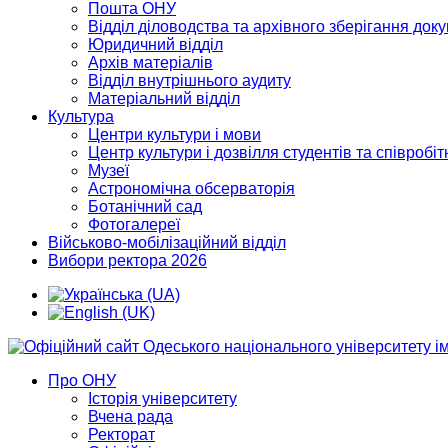
Пошта ОНУ
Відділ діловодства та архівного зберігання док
Юридичний відділ
Архів матеріалів
Відділ внутрішнього аудиту
Матеріальний відділ
Культура
Центри культури і мови
Центр культури і дозвілля студентів та співробіт
Музеї
Астрономічна обсерваторія
Ботанічний сад
Фотогалереї
Військово-мобілізаційний відділ
Вибори ректора 2026
Про ОНУ
Історія університету
Вчена рада
Ректорат