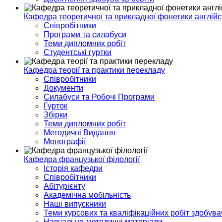
Кафедра теоретичної та прикладної фонетики англійс
Співробітники
Програми та силабуси
Теми дипломних робіт
Студентські гуртки
Кафедра теорії та практики перекладу
Співробітники
Документи
Силабуси та Робочі Програми
Гурток
Збірки
Теми дипломних робіт
Методичні Видання
Монографії
Кафедра французької філології
Історія кафедри
Співробітники
Абітурієнту
Академічна мобільність
Наші випускники
Теми курсових та кваліфікаційних робіт здобувач
Навчально-методичні матеріали