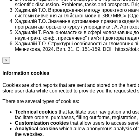
scientific discussion. Problems, tasks and prospects. Bri
Хаджилій Т.О. Впровадження методу проєктного навча
системи вивчення англійської мови в ЗВО МВС» (Одеса
Хаджилій Т.О. Значення дотримання правил академічної
програми авторського курсу / упорядники : А. Артюхов,
Хаджилій Т. Роль ономастики в сфері мовознавчих дос
наук.-практ. конф., присвяченої пам’яті доктора педаго
Хаджилій Т.О. Структурні особливості англомовних пік
Мечникова, 2024. Вип. 31. С. 151-159. DOI: https://d
×
Information cookies
Cookies are short reports that are sent and stored on the hard
store user data while connected to provide you the requested
There are several types of cookies:
Technical cookies
that facilitate user navigation and us
facilitate orders, purchases, filling out forms, registration, 
Customization cookies
that allow users to access servi
Analytical cookies
which allow anonymous analysis of th
the websites.