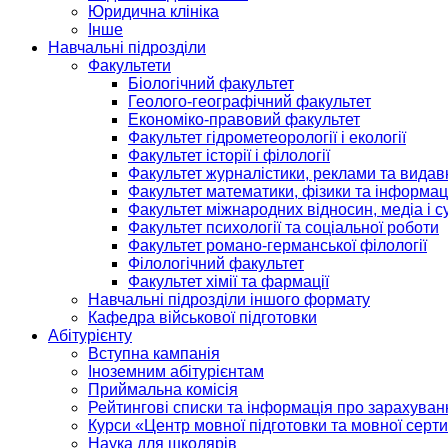
Юридична клініка
Інше
Навчальні підрозділи
Факультети
Біологічний факультет
Геолого-географічний факультет
Економіко-правовий факультет
Факультет гідрометеорології і екології
Факультет історії і філології
Факультет журналістики, реклами та видав
Факультет математики, фізики та інформац
Факультет міжнародних відносин, медіа і с
Факультет психології та соціальної роботи
Факультет романо-германської філології
Філологічний факультет
Факультет хімії та фармації
Навчальні підрозділи іншого формату
Кафедра військової підготовки
Абітурієнту
Вступна кампанія
Іноземним абітурієнтам
Приймальна комісія
Рейтингові списки та інформація про зарахуван
Курси «Центр мовної підготовки та мовної серти
Наука для школярів