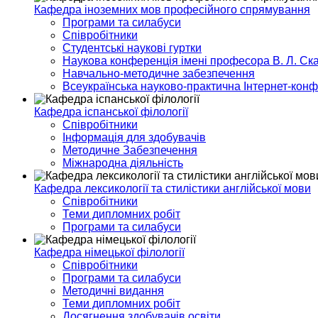
Кафедра іноземних мов професійного спрямування
Програми та силабуси
Співробітники
Студентські наукові гуртки
Наукова конференція імені професора В. Л. Ска
Навчально-методичне забезпечення
Всеукраїнська науково-практична Інтернет-кон
Кафедра іспанської філології
Співробітники
Інформація для здобувачів
Методичне Забезпечення
Міжнародна діяльність
Кафедра лексикології та стилістики англійської мови
Співробітники
Теми дипломних робіт
Програми та силабуси
Кафедра німецької філології
Співробітники
Програми та силабуси
Методичні видання
Теми дипломних робіт
Досягнення здобувачів освіти