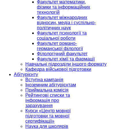
Факультет математики,
фізики та інформаційних
технологій
Факультет міжнародних
відносин, медіа і суспільно-
політичних наук
Факультет психології та
соціальної роботи
Факультет романо-
германської філології
Філологічний факультет
Факультет хімії та фармації
Навчальні підрозділи іншого формату
Кафедра військової підготовки
Абітурієнту
Вступна кампанія
Іноземним абітурієнтам
Приймальна комісія
Рейтингові списки та
інформація про
зарахування
Курси «Центр мовної
підготовки та мовної
сертифікації»
Наука для школярів