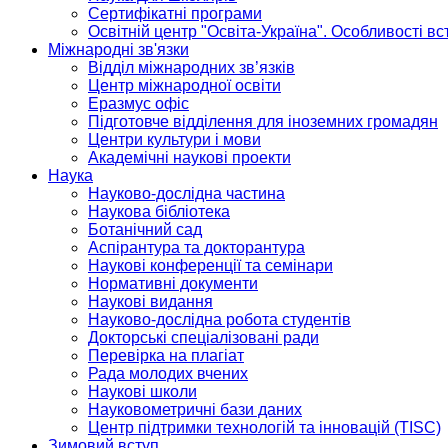
Сертифікатні програми
Освітній центр "Освіта-Україна". Особливості в
Міжнародні зв'язки
Відділ міжнародних зв’язків
Центр міжнародної освіти
Еразмус офіс
Підготовче відділення для іноземних громадян
Центри культури і мови
Академічні наукові проекти
Наука
Науково-дослідна частина
Наукова бібліотека
Ботанічний сад
Аспірантура та докторантура
Наукові конференції та семінари
Нормативні документи
Наукові видання
Науково-дослідна робота студентів
Докторські спеціалізовані ради
Перевірка на плагіат
Рада молодих вчених
Наукові школи
Науковометричні бази даних
Центр підтримки технологій та інновацій (TISC)
Зимовий вступ