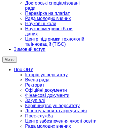
Докторські спеціалізовані
ради
Перевірка на плагіат
Рада молодих вчених
Наукові школи
Науковометричні бази
даних
Центр підтримки технологій
та інновацій (TISC)
Зимовий вступ
Меню
Про ОНУ
Історія університету
Вчена рада
Ректорат
Офіційні документи
Фінансові документи
Закупівлі
Керівництво університету
Ліцензування та акредитація
Прес-служба
Центр забезпечення якості освіти
Рада молодих вчених