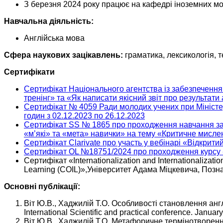
З березня 2024 року працює на кафедрі іноземних мо
Навчальна діяльність:
Англійська мова
Сфера наукових зацікавлень:
граматика, лексикологія, т
Сертифікати
Сертифікат Національного агентства із забезпечення 
тренінг» та «Як написати якісний звіт про результати
Сертифікат № 4059 Ради молодих учених при Міністерс
годин з 02.12.2023 по 26.12.2023
Сертифікат SS № 1865 про проходження навчання за п
«м’які» та «мета» навички» на тему «Критичне мисле
Сертифікат Clarivate про участь у вебінарі «Відкрити
Сертифікат OL №18751/2024 про проходження курсу 
Сертифікат «Internationalization and Internationalizatio
Learning (COIL)»,Університет Адама Міцкевича, Позна
Основні публікації:
Віт Ю.В., Хаджилій Т.О. Особливості становлення англій
International Scientific and practical conference. Januar
Віт Ю.В., Хаджилій Т.О. Метафоричне термінотворення в 