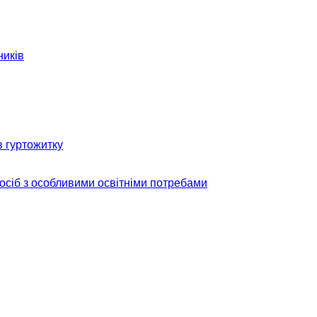
ників
в гуртожитку
 осіб з особливими освітніми потребами