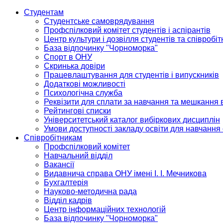
Студентам
Студентське самоврядування
Профспілковий комітет студентів і аспірантів
Центр культури і дозвілля студентів та співробіт
База відпочинку "Чорноморка"
Спорт в ОНУ
Скринька довіри
Працевлаштування для студентів і випускників
Додаткові можливості
Психологічна служба
Реквізити для сплати за навчання та мешкання 
Рейтингові списки
Університетський каталог вибіркових дисциплін
Умови доступності закладу освіти для навчання
Співробітникам
Профспілковий комітет
Навчальний відділ
Вакансії
Видавнича справа ОНУ імені І. І. Мечникова
Бухгалтерія
Науково-методична рада
Відділ кадрів
Центр інформаційних технологій
База відпочинку "Чорноморка"