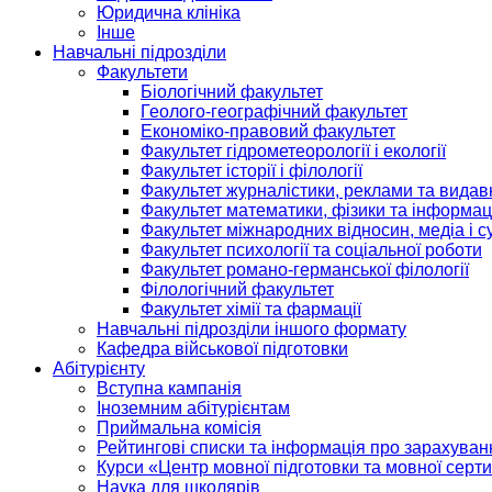
Юридична клініка
Інше
Навчальні підрозділи
Факультети
Біологічний факультет
Геолого-географічний факультет
Економіко-правовий факультет
Факультет гідрометеорології і екології
Факультет історії і філології
Факультет журналістики, реклами та видав
Факультет математики, фізики та інформац
Факультет міжнародних відносин, медіа і с
Факультет психології та соціальної роботи
Факультет романо-германської філології
Філологічний факультет
Факультет хімії та фармації
Навчальні підрозділи іншого формату
Кафедра військової підготовки
Абітурієнту
Вступна кампанія
Іноземним абітурієнтам
Приймальна комісія
Рейтингові списки та інформація про зарахуван
Курси «Центр мовної підготовки та мовної серти
Наука для школярів