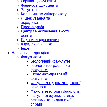
Офіційні документи
Фінансові документи
Закупівлі
Керівництво університету
Ліцензування та
акредитація
Прес-служба
Центр забезпечення якості
освіти
Рада молодих вчених
Юридична клініка
Інше
Навчальні підрозділи
Факультети
Біологічний факультет
Геолого-географічний
факультет
Економіко-правовий
факультет
Факультет гідрометеорології
і екології
Факультет історії і філології
Факультет журналістики,
реклами та видавничої
справи