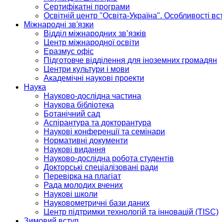
Сертифікатні програми
Освітній центр "Освіта-Україна". Особливості в
Міжнародні зв'язки
Відділ міжнародних зв’язків
Центр міжнародної освіти
Еразмус офіс
Підготовче відділення для іноземних громадян
Центри культури і мови
Академічні наукові проекти
Наука
Науково-дослідна частина
Наукова бібліотека
Ботанічний сад
Аспірантура та докторантура
Наукові конференції та семінари
Нормативні документи
Наукові видання
Науково-дослідна робота студентів
Докторські спеціалізовані ради
Перевірка на плагіат
Рада молодих вчених
Наукові школи
Науковометричні бази даних
Центр підтримки технологій та інновацій (TISC)
Зимовий вступ