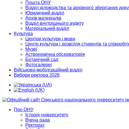
Пошта ОНУ
Відділ діловодства та архівного зберігання док
Юридичний відділ
Архів матеріалів
Відділ внутрішнього аудиту
Матеріальний відділ
Культура
Центри культури і мови
Центр культури і дозвілля студентів та співробіт
Музеї
Астрономічна обсерваторія
Ботанічний сад
Фотогалереї
Військово-мобілізаційний відділ
Вибори ректора 2026
Про ОНУ
Історія університету
Вчена рада
Ректорат