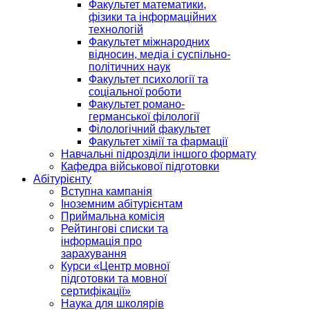
Факультет математики,
фізики та інформаційних
технологій
Факультет міжнародних
відносин, медіа і суспільно-
політичних наук
Факультет психології та
соціальної роботи
Факультет романо-
германської філології
Філологічний факультет
Факультет хімії та фармації
Навчальні підрозділи іншого формату
Кафедра військової підготовки
Абітурієнту
Вступна кампанія
Іноземним абітурієнтам
Приймальна комісія
Рейтингові списки та
інформація про
зарахування
Курси «Центр мовної
підготовки та мовної
сертифікації»
Наука для школярів