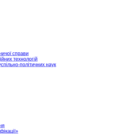
ничої справи
ійних технологій
успільно-політичних наук
ня
фікації»