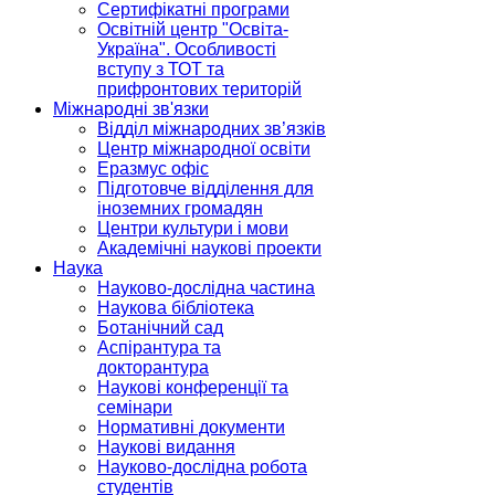
Сертифікатні програми
Освітній центр "Освіта-
Україна". Особливості
вступу з ТОТ та
прифронтових територій
Міжнародні зв'язки
Відділ міжнародних зв’язків
Центр міжнародної освіти
Еразмус офіс
Підготовче відділення для
іноземних громадян
Центри культури і мови
Академічні наукові проекти
Наука
Науково-дослідна частина
Наукова бібліотека
Ботанічний сад
Аспірантура та
докторантура
Наукові конференції та
семінари
Нормативні документи
Наукові видання
Науково-дослідна робота
студентів