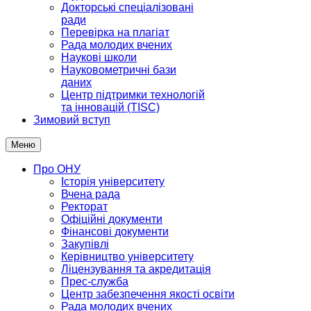
Докторські спеціалізовані
ради
Перевірка на плагіат
Рада молодих вчених
Наукові школи
Науковометричні бази
даних
Центр підтримки технологій
та інновацій (TISC)
Зимовий вступ
Меню
Про ОНУ
Історія університету
Вчена рада
Ректорат
Офіційні документи
Фінансові документи
Закупівлі
Керівництво університету
Ліцензування та акредитація
Прес-служба
Центр забезпечення якості освіти
Рада молодих вчених