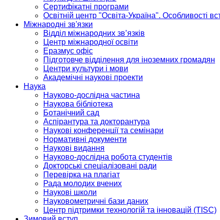
Сертифікатні програми
Освітній центр "Освіта-Україна". Особливості в
Міжнародні зв'язки
Відділ міжнародних зв’язків
Центр міжнародної освіти
Еразмус офіс
Підготовче відділення для іноземних громадян
Центри культури і мови
Академічні наукові проекти
Наука
Науково-дослідна частина
Наукова бібліотека
Ботанічний сад
Аспірантура та докторантура
Наукові конференції та семінари
Нормативні документи
Наукові видання
Науково-дослідна робота студентів
Докторські спеціалізовані ради
Перевірка на плагіат
Рада молодих вчених
Наукові школи
Науковометричні бази даних
Центр підтримки технологій та інновацій (TISC)
Зимовий вступ