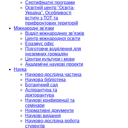
Сертифікатні програми
Освітній центр "Освіта-
Україна". Особливості
вступу з ТОТ та
прифронтових територій
Міжнародні зв'язки
Відділ міжнародних зв’язків
Центр міжнародної освіти
Еразмус офіс
Підготовче відділення для
іноземних громадян
Центри культури і мови
Академічні наукові проекти
Наука
Науково-дослідна частина
Наукова бібліотека
Ботанічний сад
Аспірантура та
докторантура
Наукові конференції та
семінари
Нормативні документи
Наукові видання
Науково-дослідна робота
студентів