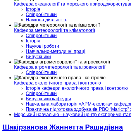
Кафедра океанології та морського природокористува
Історія
Співробітники
Наукова діяльність
Кафедра метеорології та кліматології
Співробітники
Історія
Наукові роботи
Навчально-методичні праці
Випускники
Кафедра агрометеорології та агроекології
Співробітники
Кафедра екологічного права і контролю
Історія кафедри екологічного права і контролю
Співробітники
Випускники кафедри
Навчальна лабораторія «АРМ-еколога» кафедри 
Практична підготовка здобувачів РВО “Магістр” 
Морський навчально - науковий центр експериментал
Шакірзанова Жаннетта Рашидівна