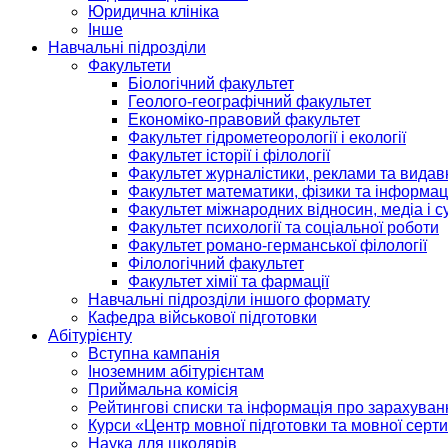
Юридична клініка
Інше
Навчальні підрозділи
Факультети
Біологічний факультет
Геолого-географічний факультет
Економіко-правовий факультет
Факультет гідрометеорології і екології
Факультет історії і філології
Факультет журналістики, реклами та видав
Факультет математики, фізики та інформац
Факультет міжнародних відносин, медіа і с
Факультет психології та соціальної роботи
Факультет романо-германської філології
Філологічний факультет
Факультет хімії та фармації
Навчальні підрозділи іншого формату
Кафедра військової підготовки
Абітурієнту
Вступна кампанія
Іноземним абітурієнтам
Приймальна комісія
Рейтингові списки та інформація про зарахуван
Курси «Центр мовної підготовки та мовної серти
Наука для школярів