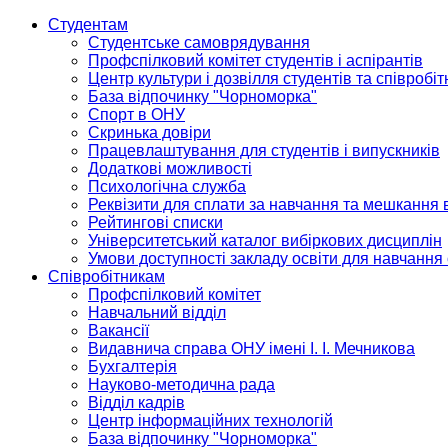
Студентам
Студентське самоврядування
Профспілковий комітет студентів і аспірантів
Центр культури і дозвілля студентів та співробіт
База відпочинку "Чорноморка"
Спорт в ОНУ
Скринька довіри
Працевлаштування для студентів і випускників
Додаткові можливості
Психологічна служба
Реквізити для сплати за навчання та мешкання 
Рейтингові списки
Університетський каталог вибіркових дисциплін
Умови доступності закладу освіти для навчання
Співробітникам
Профспілковий комітет
Навчальний відділ
Вакансії
Видавнича справа ОНУ імені І. І. Мечникова
Бухгалтерія
Науково-методична рада
Відділ кадрів
Центр інформаційних технологій
База відпочинку "Чорноморка"