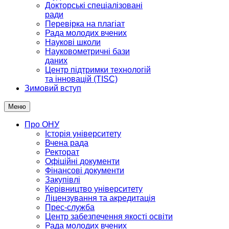
Докторські спеціалізовані
ради
Перевірка на плагіат
Рада молодих вчених
Наукові школи
Науковометричні бази
даних
Центр підтримки технологій
та інновацій (TISC)
Зимовий вступ
Меню
Про ОНУ
Історія університету
Вчена рада
Ректорат
Офіційні документи
Фінансові документи
Закупівлі
Керівництво університету
Ліцензування та акредитація
Прес-служба
Центр забезпечення якості освіти
Рада молодих вчених