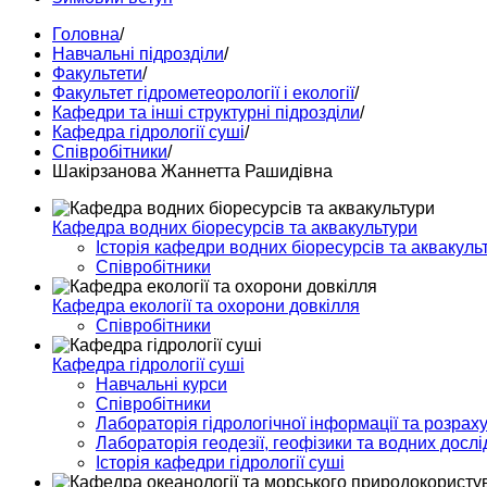
Головна
/
Навчальні підрозділи
/
Факультети
/
Факультет гідрометеорології і екології
/
Кафедри та інші структурні підрозділи
/
Кафедра гідрології суші
/
Співробітники
/
Шакірзанова Жаннетта Рашидівна
Кафедра водних біоресурсів та аквакультури
Історія кафедри водних біоресурсів та аквакуль
Співробітники
Кафедра екології та охорони довкілля
Співробітники
Кафедра гідрології суші
Навчальні курси
Співробітники
Лабораторія гідрологічної інформації та розраху
Лабораторія геодезії, геофізики та водних досл
Історія кафедри гідрології суші