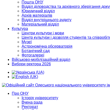
Пошта ОНУ
Відділ діловодства та архівного зберігання док
Юридичний відділ
Архів матеріалів
Відділ внутрішнього аудиту
Матеріальний відділ
Культура
Центри культури і мови
Центр культури і дозвілля студентів та співробіт
Музеї
Астрономічна обсерваторія
Ботанічний сад
Фотогалереї
Військово-мобілізаційний відділ
Вибори ректора 2026
Про ОНУ
Історія університету
Вчена рада
Ректорат