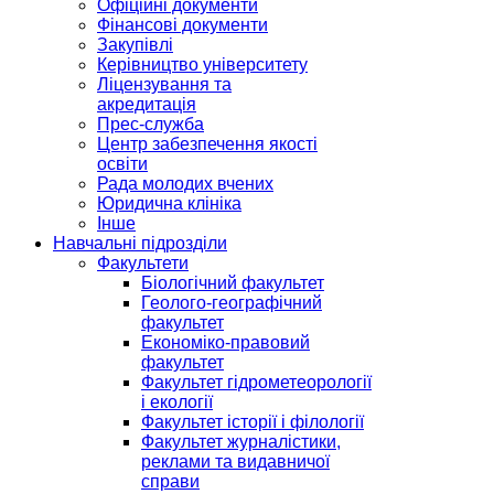
Офіційні документи
Фінансові документи
Закупівлі
Керівництво університету
Ліцензування та
акредитація
Прес-служба
Центр забезпечення якості
освіти
Рада молодих вчених
Юридична клініка
Інше
Навчальні підрозділи
Факультети
Біологічний факультет
Геолого-географічний
факультет
Економіко-правовий
факультет
Факультет гідрометеорології
і екології
Факультет історії і філології
Факультет журналістики,
реклами та видавничої
справи