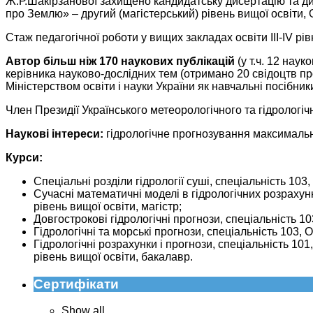
Ж.Р.Шакірзанової захищено кандидатську дисертацію та ди
про Землю» – другий (магістерський) рівень вищої освіти,
Стаж педагогічної роботи у вищих закладах освіти III-IV рів
Автор більш
ніж 170 наукових публікацій
(у т.ч. 12 наук
керівника науково-дослідних тем (отримано 20 свідоцтв пр
Міністерством освіти і науки України як навчальні посібни
Член Президії Українського метеорологічного та гідрологічн
Наукові інтереси:
гідрологічне прогнозування максимально
Курси:
Спеціальні розділи гідрології суші, спеціальність 103
Сучасні математичні моделі в гідрологічних розрахун
рівень вищої освіти, магістр;
Довгострокові гідрологічні прогнози, спеціальність 1
Гідрологічні та морські прогнози, спеціальність 103,
Гідрологічні розрахунки і прогнози, спеціальність 
рівень вищої освіти, бакалавр.
Сертифікати
Show all