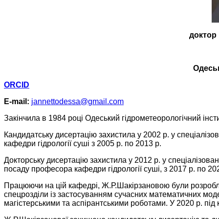
доктор 
Одеськ
ORCID
E-mail:
jannettodessa@gmail.com
Закінчила в 1984 році Одеський гідрометеорологічний інсти
Кандидатську дисертацію захистила у 2002 p. у спеціалізо
кафедри гідрології суші з 2005 р. по 2013 р.
Докторську дисертацію захистила у 2012 р. у спеціалізован
посаду професора кафедри гідрології суші, з 2017 р. по 202
Працюючи на цій кафедрі, Ж.Р.Шакірзановою були розроблен
спецрозділи із застосуванням сучасних математичних моде
магістерськими та аспірантськими роботами. У 2020 р. під