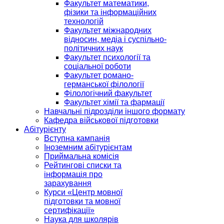
Факультет математики,
фізики та інформаційних
технологій
Факультет міжнародних
відносин, медіа і суспільно-
політичних наук
Факультет психології та
соціальної роботи
Факультет романо-
германської філології
Філологічний факультет
Факультет хімії та фармації
Навчальні підрозділи іншого формату
Кафедра військової підготовки
Абітурієнту
Вступна кампанія
Іноземним абітурієнтам
Приймальна комісія
Рейтингові списки та
інформація про
зарахування
Курси «Центр мовної
підготовки та мовної
сертифікації»
Наука для школярів