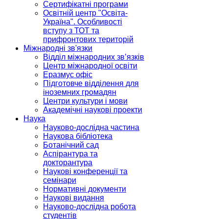
Сертифікатні програми
Освітній центр "Освіта-
Україна". Особливості
вступу з ТОТ та
прифронтових територій
Міжнародні зв'язки
Відділ міжнародних зв’язків
Центр міжнародної освіти
Еразмус офіс
Підготовче відділення для
іноземних громадян
Центри культури і мови
Академічні наукові проекти
Наука
Науково-дослідна частина
Наукова бібліотека
Ботанічний сад
Аспірантура та
докторантура
Наукові конференції та
семінари
Нормативні документи
Наукові видання
Науково-дослідна робота
студентів