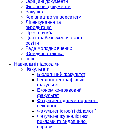
Офіційні документи
Фінансові документи
Закупівлі
Керівництво університету
Ліцензування та
акредитація
Прес-служба
Центр забезпечення якості
освіти
Рада молодих вчених
Юридична клініка
Інше
Навчальні підрозділи
Факультети
Біологічний факультет
Геолого-географічний
факультет
Економіко-правовий
факультет
Факультет гідрометеорології
і екології
Факультет історії і філології
Факультет журналістики,
реклами та видавничої
справи