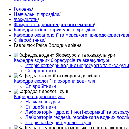
Головна
/
Навчальні підрозділи
/
Факультети
/
Факультет гідрометеорології і екології
/
Кафедри та інші структурні підрозділи
/
Кафедра океанології та морського природокористува
Співробітники
/
Гаврилюк Раїса Володимирівна
Кафедра водних біоресурсів та аквакультури
Історія кафедри водних біоресурсів та аквакуль
Співробітники
Кафедра екології та охорони довкілля
Співробітники
Кафедра гідрології суші
Навчальні курси
Співробітники
Лабораторія гідрологічної інформації та розраху
Лабораторія геодезії, геофізики та водних досл
Історія кафедри гідрології суші