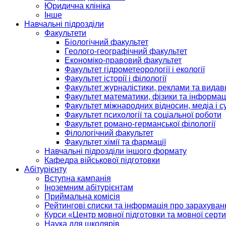
Юридична клініка
Інше
Навчальні підрозділи
Факультети
Біологічний факультет
Геолого-географічний факультет
Економіко-правовий факультет
Факультет гідрометеорології і екології
Факультет історії і філології
Факультет журналістики, реклами та видав
Факультет математики, фізики та інформац
Факультет міжнародних відносин, медіа і с
Факультет психології та соціальної роботи
Факультет романо-германської філології
Філологічний факультет
Факультет хімії та фармації
Навчальні підрозділи іншого формату
Кафедра військової підготовки
Абітурієнту
Вступна кампанія
Іноземним абітурієнтам
Приймальна комісія
Рейтингові списки та інформація про зарахуван
Курси «Центр мовної підготовки та мовної серти
Наука для школярів