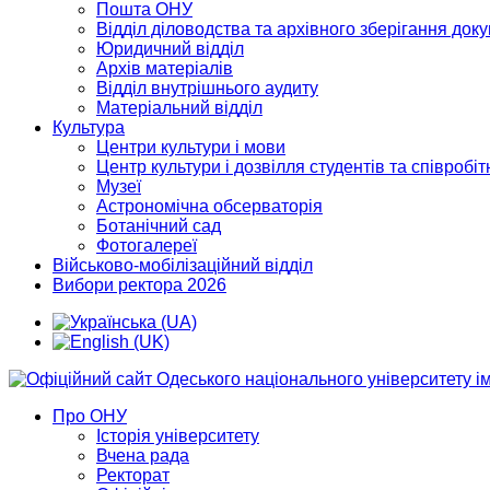
Пошта ОНУ
Відділ діловодства та архівного зберігання док
Юридичний відділ
Архів матеріалів
Відділ внутрішнього аудиту
Матеріальний відділ
Культура
Центри культури і мови
Центр культури і дозвілля студентів та співробіт
Музеї
Астрономічна обсерваторія
Ботанічний сад
Фотогалереї
Військово-мобілізаційний відділ
Вибори ректора 2026
Про ОНУ
Історія університету
Вчена рада
Ректорат