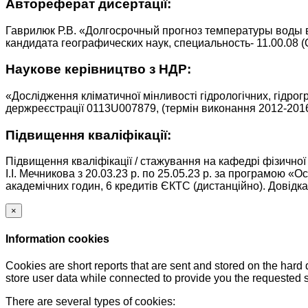
Автореферат дисертації:
Гаврилюк Р.В. «Долгосрочный прогноз температуры воды в
кандидата географических наук, специальность- 11.00.08 (О
Наукове керівництво з НДР:
«Дослідження кліматичної мінливості гідрологічних, гідр
держреєстрації 0113U007879, (термін виконання 2012-2016
Підвищення кваліфікації:
Підвищення кваліфікації / стажування на кафедрі фізичної
І.І. Мечникова з 20.03.23 р. по 25.05.23 р. за програмою
академічних годин, 6 кредитів ЄКТС (дистанційно). Довідка
×
Information cookies
Cookies are short reports that are sent and stored on the hard
store user data while connected to provide you the requested
There are several types of cookies: