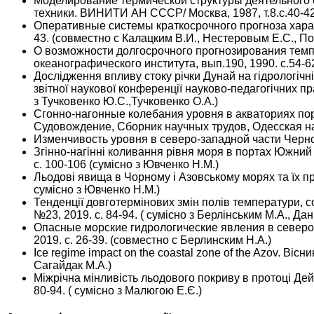
Моделирование термической структуры деятельного с
техники. ВИНИТИ АН СССР/ Москва, 1987, т.8.с.40-42
Оперативные системы краткосрочного прогноза характ
43. (совместно с Калацким В.И., Нестеровым Е.С., П
О возможности долгосрочного прогнозирования темп
океанографического института, вып.190, 1990. с.54-6
Дослідження впливу стоку річки Дунай на гідрологічні 
звітної наукової конференції науково-педагогічних пр
з Тучковенко Ю.С.,Тучковенко О.А.)
Сгонно-нагонные колебания уровня в акваториях по
Судовождение, Сборник научных трудов, Одесская на
Изменчивость уровня в северо-западной части Черног
Згінно-нагінні коливання рівня моря в портах Южний 
c. 100-106 (сумісно з Ювченко Н.М.)
Льодові явища в Чорному і Азовському морях та їх пр
сумісно з Ювченко Н.М.)
Тенденції довготермінових змін полів температури, со
№23, 2019. с. 84-94. ( сумісно з Берлінським М.А., Да
Опасные морские гидрологические явления в северо-з
2019. с. 26-39. (совместно с Берлинским Н.А.)
Ice regime impact on the coastal zone of the Azov. Вісни
Сагайдак М.А.)
Міжрічна мінливість льодового покриву в протоці Дейв
80-94. ( сумісно з Малюгою Е.Є.)