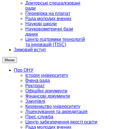
Докторські спеціалізовані
ради
Перевірка на плагіат
Рада молодих вчених
Наукові школи
Науковометричні бази
даних
Центр підтримки технологій
та інновацій (TISC)
Зимовий вступ
Меню
Про ОНУ
Історія університету
Вчена рада
Ректорат
Офіційні документи
Фінансові документи
Закупівлі
Керівництво університету
Ліцензування та акредитація
Прес-служба
Центр забезпечення якості освіти
Рада молодих вчених