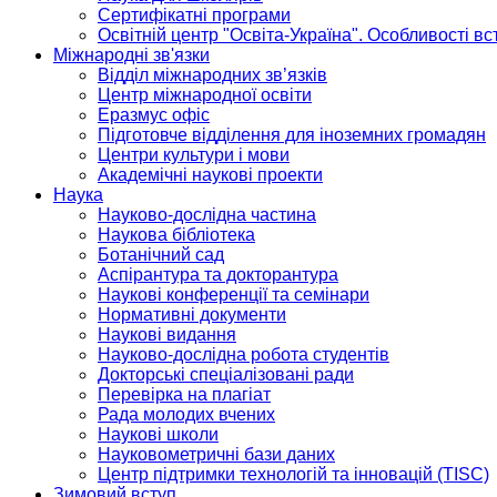
Сертифікатні програми
Освітній центр "Освіта-Україна". Особливості в
Міжнародні зв'язки
Відділ міжнародних зв’язків
Центр міжнародної освіти
Еразмус офіс
Підготовче відділення для іноземних громадян
Центри культури і мови
Академічні наукові проекти
Наука
Науково-дослідна частина
Наукова бібліотека
Ботанічний сад
Аспірантура та докторантура
Наукові конференції та семінари
Нормативні документи
Наукові видання
Науково-дослідна робота студентів
Докторські спеціалізовані ради
Перевірка на плагіат
Рада молодих вчених
Наукові школи
Науковометричні бази даних
Центр підтримки технологій та інновацій (TISC)
Зимовий вступ