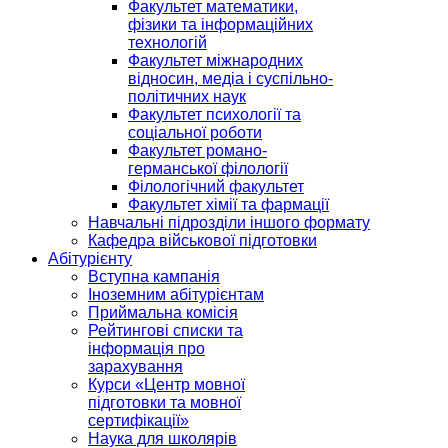
Факультет математики,
фізики та інформаційних
технологій
Факультет міжнародних
відносин, медіа і суспільно-
політичних наук
Факультет психології та
соціальної роботи
Факультет романо-
германської філології
Філологічний факультет
Факультет хімії та фармації
Навчальні підрозділи іншого формату
Кафедра військової підготовки
Абітурієнту
Вступна кампанія
Іноземним абітурієнтам
Приймальна комісія
Рейтингові списки та
інформація про
зарахування
Курси «Центр мовної
підготовки та мовної
сертифікації»
Наука для школярів