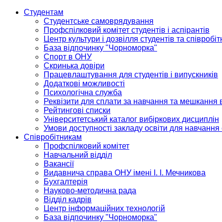
Студентам
Студентське самоврядування
Профспілковий комітет студентів і аспірантів
Центр культури і дозвілля студентів та співробіт
База відпочинку "Чорноморка"
Спорт в ОНУ
Скринька довіри
Працевлаштування для студентів і випускників
Додаткові можливості
Психологічна служба
Реквізити для сплати за навчання та мешкання 
Рейтингові списки
Університетський каталог вибіркових дисциплін
Умови доступності закладу освіти для навчання
Співробітникам
Профспілковий комітет
Навчальний відділ
Вакансії
Видавнича справа ОНУ імені І. І. Мечникова
Бухгалтерія
Науково-методична рада
Відділ кадрів
Центр інформаційних технологій
База відпочинку "Чорноморка"