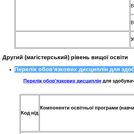
В
В
У
Другий (магістерський) рівень вищої освіти
Перелік обов’язкових дисциплін для здобу
Перелік обов’язкових дисциплін
для здобувачі
Компоненти освітньої програми (навчал
Код н/д