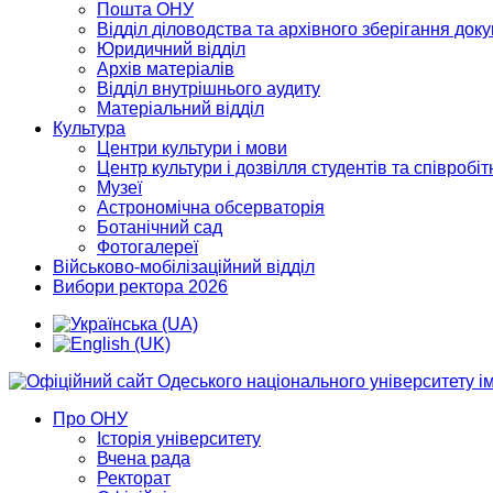
Пошта ОНУ
Відділ діловодства та архівного зберігання док
Юридичний відділ
Архів матеріалів
Відділ внутрішнього аудиту
Матеріальний відділ
Культура
Центри культури і мови
Центр культури і дозвілля студентів та співробіт
Музеї
Астрономічна обсерваторія
Ботанічний сад
Фотогалереї
Військово-мобілізаційний відділ
Вибори ректора 2026
Про ОНУ
Історія університету
Вчена рада
Ректорат