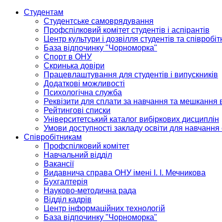
Студентам
Студентське самоврядування
Профспілковий комітет студентів і аспірантів
Центр культури і дозвілля студентів та співробіт
База відпочинку "Чорноморка"
Спорт в ОНУ
Скринька довіри
Працевлаштування для студентів і випускників
Додаткові можливості
Психологічна служба
Реквізити для сплати за навчання та мешкання 
Рейтингові списки
Університетський каталог вибіркових дисциплін
Умови доступності закладу освіти для навчання
Співробітникам
Профспілковий комітет
Навчальний відділ
Вакансії
Видавнича справа ОНУ імені І. І. Мечникова
Бухгалтерія
Науково-методична рада
Відділ кадрів
Центр інформаційних технологій
База відпочинку "Чорноморка"