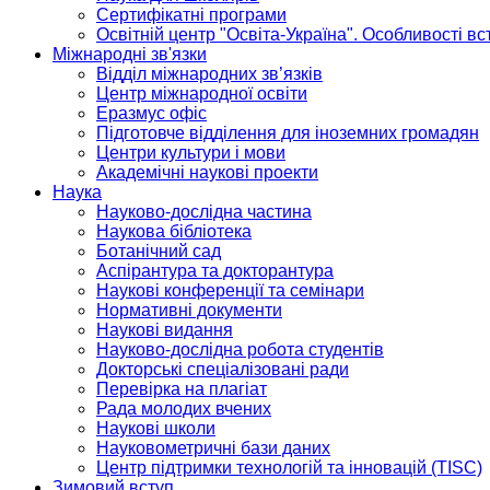
Сертифікатні програми
Освітній центр "Освіта-Україна". Особливості в
Міжнародні зв'язки
Відділ міжнародних зв’язків
Центр міжнародної освіти
Еразмус офіс
Підготовче відділення для іноземних громадян
Центри культури і мови
Академічні наукові проекти
Наука
Науково-дослідна частина
Наукова бібліотека
Ботанічний сад
Аспірантура та докторантура
Наукові конференції та семінари
Нормативні документи
Наукові видання
Науково-дослідна робота студентів
Докторські спеціалізовані ради
Перевірка на плагіат
Рада молодих вчених
Наукові школи
Науковометричні бази даних
Центр підтримки технологій та інновацій (TISC)
Зимовий вступ