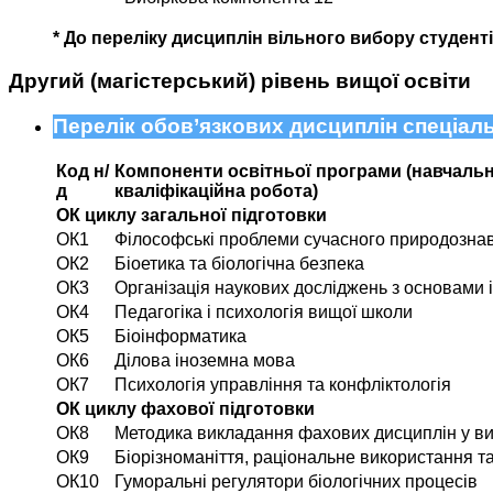
*
До переліку дисциплін вільного вибору студент
Другий (магістерський) рівень вищої освіти
Перелік обов’язкових дисциплін спеціаль
Код н/
Компоненти освітньої програми (навчальні
д
кваліфікаційна робота)
ОК циклу загальної підготовки
ОК1
Філософські проблеми сучасного природозна
ОК2
Біоетика та біологічна безпека
ОК3
Організація наукових досліджень з основами 
ОК4
Педагогіка і психологія вищої школи
ОК5
Біоінформатика
ОК6
Ділова іноземна мова
ОК7
Психологія управління та конфліктологія
ОК циклу фахової підготовки
ОК8
Методика викладання фахових дисциплін у ви
ОК9
Біорізноманіття, раціональне використання та
ОК10
Гуморальні регулятори біологічних процесів