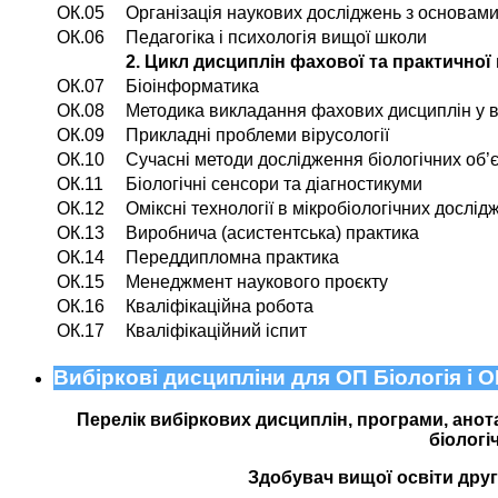
ОК.05
Організація наукових досліджень з основами
ОК.06
Педагогіка і психологія вищої школи
2. Цикл дисциплін фахової та практичної
ОК.07
Біоінформатика
ОК.08
Методика викладання фахових дисциплін у 
ОК.09
Прикладні проблеми вірусології
ОК.10
Сучасні методи дослідження біологічних об’є
ОК.11
Біологічні сенсори та діагностикуми
ОК.12
Оміксні технології в мікробіологічних дослі
ОК.13
Виробнича (асистентська) практика
ОК.14
Переддипломна практика
ОК.15
Менеджмент наукового проєкту
ОК.16
Кваліфікаційна робота
ОК.17
Кваліфікаційний іспит
Вибіркові дисципліни для ОП Біологія і О
Перелік вибіркових дисциплін, програми, анота
біологі
Здобувач вищої освіти друго