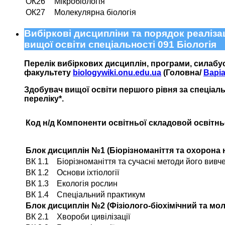
ОК26
Мікробіологія
ОК27
Молекулярна біологія
Вибіркові дисципліни та порядок реаліза
вищої освіти спеціальності 091 Біологія
Перелік вибіркових дисциплін, програми,
силабус
факультету
biologywiki.onu.edu.ua
(
Головна/
Варі
Здобувач вищої освіти першого рівня за спеціальн
переліку*.
Код н/д
Компоненти освітньої складовой освітн
Блок дисциплін №1 (Біорізноманіття та охорон
ВК 1.1
Біорізноманіття та сучасні методи його вивч
ВК 1.2
Основи іхтіології
ВК 1.3
Екологія рослин
ВК 1.4
Спеціальний практикум
Блок дисциплін №2 (Фізіолого-біохімічний та м
ВК 2.1
Хвороби цивілізації