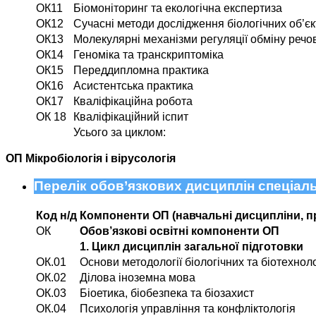
ОК11
Біомоніторинг та екологічна експертиза
ОК12
Сучасні методи дослідження біологічних об’єк
ОК13
Молекулярні механізми регуляції обміну речо
ОК14
Геноміка та транскриптоміка
ОК15
Переддипломна практика
ОК16
Асистентська практика
ОК17
Кваліфікаційна робота
ОК 18
Кваліфікаційний іспит
Усього за циклом:
ОП Мікробіологія і вірусологія
Перелік обов’язкових дисциплін спеціальн
Код н/д
Компоненти ОП (навчальні дисципліни, пр
ОК
Обов’язкові освітні компоненти ОП
1. Цикл дисциплін загальної підготовки
ОК.01
Основи методології біологічних та біотехнол
ОК.02
Ділова іноземна мова
ОК.03
Біоетика, біобезпека та біозахист
ОК.04
Психологія управління та конфліктологія