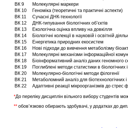
ВК 9
Молекулярні маркери
ВК 10
Геноміка (теоретичні та практичні аспекти)
ВК 11
Сучасні ДНК-технології
ВК 12
ДНК-типування біологічних об’єктів
ВК 13
Екологічна оцінка впливу на довкілля
ВК 14
Біологічні колекції в науковій і освітній діяль
ВК 15
Енергетика природних екосистем
ВК 16
Нові підходи до вивчення метаболізму біоак
ВК 17
Молекулярні механізми інформаційної комуні
ВК 18
Біоінформативний аналіз даних геномного 
ВК 19
Поглиблені методи статистики в біологічних
ВК 20
Молекулярно-біологічні методи філогенії
ВК 21
Метаболомний аналіз для біотехнологічних і
ВК 22
Адаптивні реакції мікроорганізмів до стрес 
*
До переліку дисциплін вільного вибору студентів мо
**
обов’язково обирають здобувачі, у додатках до дипл