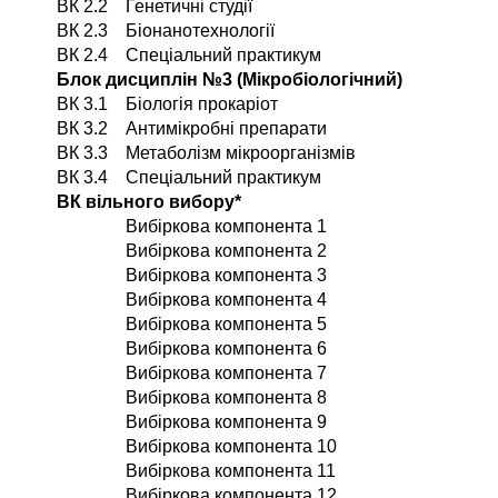
ВК 2.2
Генетичні студії
ВК 2.3
Біонанотехнології
ВК 2.4
Спеціальний практикум
Блок дисциплін №3 (Мікробіологічний)
ВК 3.1
Біологія прокаріот
ВК 3.2
Антимікробні препарати
ВК 3.3
Метаболізм мікроорганізмів
ВК 3.4
Спеціальний практикум
ВК вільного вибору*
Вибіркова компонента 1
Вибіркова компонента 2
Вибіркова компонента 3
Вибіркова компонента 4
Вибіркова компонента 5
Вибіркова компонента 6
Вибіркова компонента 7
Вибіркова компонента 8
Вибіркова компонента 9
Вибіркова компонента 10
Вибіркова компонента 11
Вибіркова компонента 12