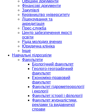
Офіційні документи
Фінансові документи
Закупівлі
Керівництво університету
Ліцензування та
акредитація
Прес-служба
Центр забезпечення якості
освіти
Рада молодих вчених
Юридична клініка
Інше
Навчальні підрозділи
Факультети
Біологічний факультет
Геолого-географічний
факультет
Економіко-правовий
факультет
Факультет гідрометеорології
і екології
Факультет історії і філології
Факультет журналістики,
реклами та видавничої
справи