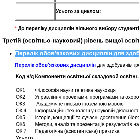
Усього за циклом:
*
До переліку дисциплін вільного вибору студент
Третій (освітньо-науковий) рівень вищої осві
Перелік обов’язкових дисциплін для здоб
Перелік обов’язкових дисциплін
для здобувачів тре
Код н/д
Компоненти освітньої складовой освітнь
ОК1
Філософія науки та етика науковця
ОК2
Управління проектами, програмами та охорон
ОК3
Академічне письмо іноземною мовою
ОК 4
Інформаційні технології у науковій діяльност
ОК5
Історія, концепції та сучасні досягнення біоло
ОК6
Методи, аналіз та презентація результатів н
ОК 7
Педагогічна (асистентська) практика
Усього