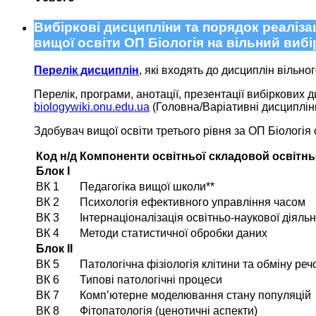
Вибіркові дисципліни та порядок реаліза
вищої освіти ОП Біологія на вільний вибі
Перелік дисциплін
, які входять до дисциплін вільно
Перелік, програми, анотації, презентації вибіркових 
biologywiki.onu.edu.ua
(Головна/Варіативні дисциплін
Здобувач вищої освіти третього рівня за ОП Біологія о
Код н/д
Компоненти освітньої складовой освітнь
Блок І
ВК 1
Педагогіка вищої школи**
ВК 2
Психологія ефективного управління часом
ВК 3
Інтернаціоналізація освітньо-наукової діяльн
ВК 4
Методи статистичної обробки даних
Блок ІІ
ВК 5
Патологічна фізіологія клітини та обміну ре
ВК 6
Типові патологічні процеси
ВК 7
Комп’ютерне моделювання стану популяцій
ВК 8
Фітопатологія (ценотичні аспекти)