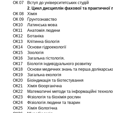
ОК 07
Вступ до університетських студій
2. Цикл дисциплін фахової та практичної 
ОК 08
Хімія
ОК 09
Ґрунтознавство
ОК10
Латинська мова
ОК11
Анатомія людини
ОК12
Ботаніка
ОК13
Клітинна біологія
ОК14
Основи гідроекології
ОК15
Зоологія
ОК16
Загальна гістологія.
ОК17
Біологія індивідуального розвитку
ОК18
Основи медичних знань та перша долікарськ
ОК19
Загальна екологія
ОК20
Біоіндикація та біотестування
ОК21
Хімія біоорганічна
ОК22
Математичні методи та інформаційні технологі
ОК23
Фізіологія та біохімія рослин
ОК24
Фізіологія людини та тварин
ОК25
Хімія біологічна