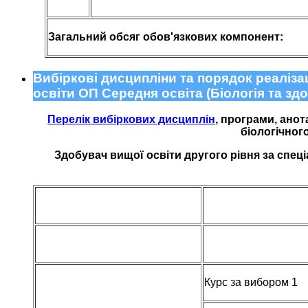
Загальний обсяг обов'язкових компонент:
Вибіркові дисципліни та порядок реаліза
освіти ОП Середня освіта (Біологія та зд
Перелік вибіркових дисциплін
, програми, анот
біологічног
Здобувач вищої освіти другого рівня за спеці
Курс за вибором 1