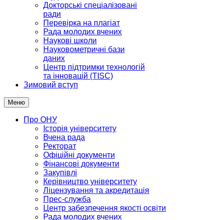
Докторські спеціалізовані
ради
Перевірка на плагіат
Рада молодих вчених
Наукові школи
Науковометричні бази
даних
Центр підтримки технологій
та інновацій (TISC)
Зимовий вступ
Меню
Про ОНУ
Історія університету
Вчена рада
Ректорат
Офіційні документи
Фінансові документи
Закупівлі
Керівництво університету
Ліцензування та акредитація
Прес-служба
Центр забезпечення якості освіти
Рада молодих вчених