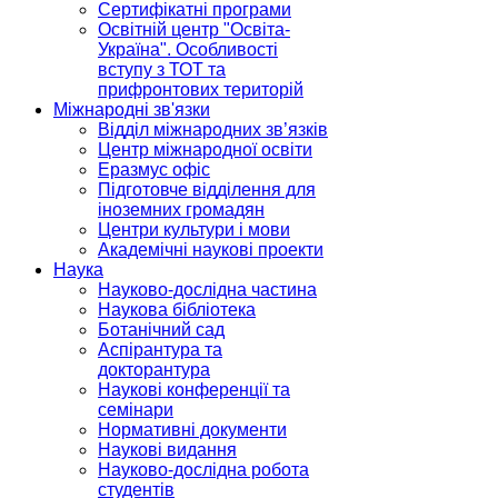
Сертифікатні програми
Освітній центр "Освіта-
Україна". Особливості
вступу з ТОТ та
прифронтових територій
Міжнародні зв'язки
Відділ міжнародних зв’язків
Центр міжнародної освіти
Еразмус офіс
Підготовче відділення для
іноземних громадян
Центри культури і мови
Академічні наукові проекти
Наука
Науково-дослідна частина
Наукова бібліотека
Ботанічний сад
Аспірантура та
докторантура
Наукові конференції та
семінари
Нормативні документи
Наукові видання
Науково-дослідна робота
студентів