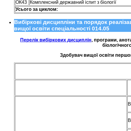
ОК43
Комплексний державний іспит з біології
Усього за циклом:
Вибіркові дисципліни та порядок реаліза
вищої освіти спеціальності 014.05
Перелік вибіркових дисциплін
, програми, анот
біологічног
Здобувач вищої освіти першого
В
В