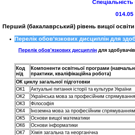
Спеціальність 
014.05
Перший (бакалаврський) рівень вищої освіти
Перелік обов’язкових дисциплін для здоб
Перелік обов'язкових дисциплін
для здобувачів 
Код
Компоненти освітньої програми (навчальні
н/д
практики, кваліфікаційна робота)
ОК циклу загальної підготовки
ОК1
Актуальні питання історії та культури України
ОК2
Українська мова за професійним спрямуванн
ОК3
Філософія
ОК4
Іноземна мова за професійним спрямуванням
ОК5
Основи вищої математики
ОК6
Основи інформатики
ОК7
Хімія загальна та неорганічна