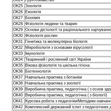
ОК25
Зоологія
ОК26
Екологія
ОК27
Біохімія
ОК28
Фізіологія людини та тварин
ОК29
Основи дієтології та раціонального харчуванн
ОК30
Фізіологія рослин
ОК31
Генетика та молекулярна біологія
ОК32
Мікробіологія з основами вірусології
ОК33
Імунологія
ОК34
Тваринний і рослинний світ України
ОК35
Вікова фізіологія та шкільна гігієна
ОК36
Біотехнологія
ОК37
Навчальна практика з ботаніки
ОК38
Навчальна практика з зоології
ОК39
Виробнича практика, педагогічна ( з основ здо
ОК40
Виробнича практика, педагогічна ( з біології)
ОК41
Курсова робота з педагогіки/Методики навчанн
ОК42
Комплексний державний іспит з педагогічних 