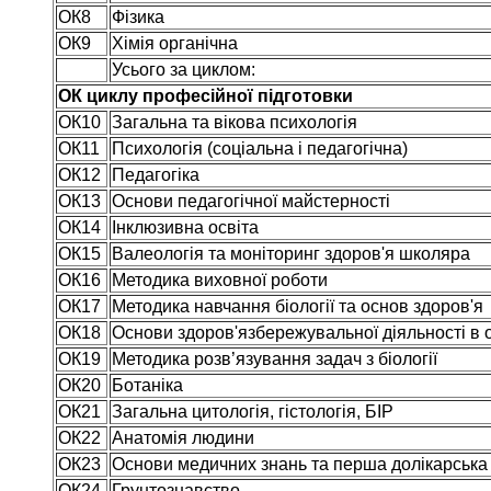
ОК8
Фізика
ОК9
Хімія органічна
Усього за циклом:
ОК циклу професійної підготовки
ОК10
Загальна та вікова психологія
ОК11
Психологія (соціальна і педагогічна)
ОК12
Педагогіка
ОК13
Основи педагогічної майстерності
ОК14
Інклюзивна освіта
ОК15
Валеологія та моніторинг здоров'я школяра
ОК16
Методика виховної роботи
ОК17
Методика навчання біології та основ здоров'я
ОК18
Основи здоров'язбережувальної діяльності в о
ОК19
Методика розв’язування задач з біології
ОК20
Ботаніка
ОК21
Загальна цитологія, гістологія, БІР
ОК22
Анатомія людини
ОК23
Основи медичних знань та перша долікарська
ОК24
Грунтознавство