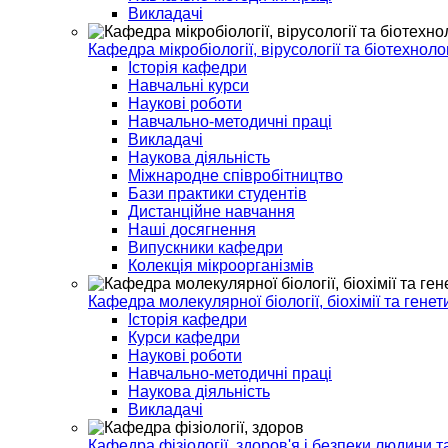
Викладачі
Кафедра мікробіології, вірусології та біотехнолог
Історія кафедри
Навчальні курси
Наукові роботи
Навчально-методичні праці
Викладачі
Наукова діяльність
Міжнародне співробітництво
Бази практики студентів
Дистанційне навчання
Наші досягнення
Випускники кафедри
Колекція мікроорганізмів
Кафедра молекулярної біології, біохімії та генет
Історія кафедри
Курси кафедри
Наукові роботи
Навчально-методичні праці
Наукова діяльність
Викладачі
Кафедра фізіології, здоров'я і безпеки людини т