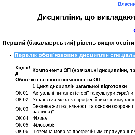
Власни
Дисципліни, що викладают
Перший (бакалаврський) рівень вищої освіти
Перелік обов’язкових дисциплін спеціаль
Код н/
Компоненти ОП (навчальні дисципліни, пра
д
Обов’язкові освітні компоненти ОП
1.Цикл дисциплін загальної підготовки
ОК 01
Актуальні питання історії та культури України
ОК 02
Українська мова за професійним спрямуван
Безпека життєдіяльності та основи охорони п
ОК 03
частина)*
ОК 04
Фізика
ОК 05
Філософія
ОК 06
Іноземна мова за професійним спрямування