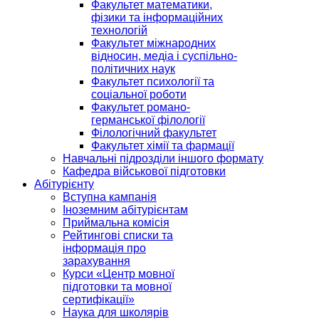
Факультет математики,
фізики та інформаційних
технологій
Факультет міжнародних
відносин, медіа і суспільно-
політичних наук
Факультет психології та
соціальної роботи
Факультет романо-
германської філології
Філологічний факультет
Факультет хімії та фармації
Навчальні підрозділи іншого формату
Кафедра військової підготовки
Абітурієнту
Вступна кампанія
Іноземним абітурієнтам
Приймальна комісія
Рейтингові списки та
інформація про
зарахування
Курси «Центр мовної
підготовки та мовної
сертифікації»
Наука для школярів