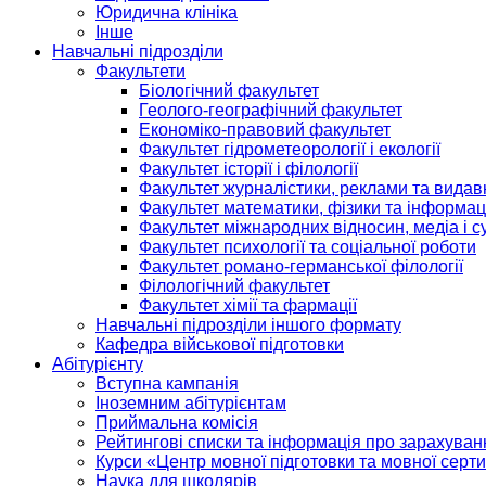
Юридична клініка
Інше
Навчальні підрозділи
Факультети
Біологічний факультет
Геолого-географічний факультет
Економіко-правовий факультет
Факультет гідрометеорології і екології
Факультет історії і філології
Факультет журналістики, реклами та видав
Факультет математики, фізики та інформац
Факультет міжнародних відносин, медіа і с
Факультет психології та соціальної роботи
Факультет романо-германської філології
Філологічний факультет
Факультет хімії та фармації
Навчальні підрозділи іншого формату
Кафедра військової підготовки
Абітурієнту
Вступна кампанія
Іноземним абітурієнтам
Приймальна комісія
Рейтингові списки та інформація про зарахуван
Курси «Центр мовної підготовки та мовної серти
Наука для школярів