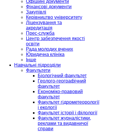
Офіційні документи
Фінансові документи
Закупівлі
Керівництво університету
Ліцензування та
акредитація
Прес-служба
Центр забезпечення якості
освіти
Рада молодих вчених
Юридична клініка
Інше
Навчальні підрозділи
Факультети
Біологічний факультет
Геолого-географічний
факультет
Економіко-правовий
факультет
Факультет гідрометеорології
і екології
Факультет історії і філології
Факультет журналістики,
реклами та видавничої
справи