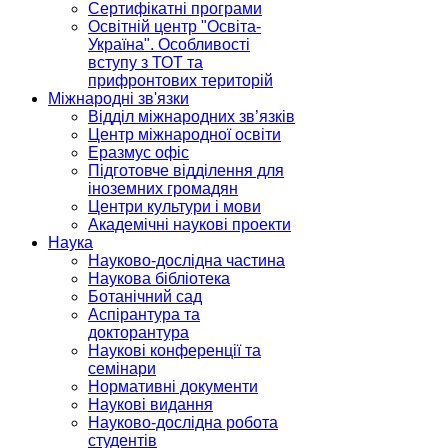
Сертифікатні програми
Освітній центр "Освіта-
Україна". Особливості
вступу з ТОТ та
прифронтових територій
Міжнародні зв'язки
Відділ міжнародних зв’язків
Центр міжнародної освіти
Еразмус офіс
Підготовче відділення для
іноземних громадян
Центри культури і мови
Академічні наукові проекти
Наука
Науково-дослідна частина
Наукова бібліотека
Ботанічний сад
Аспірантура та
докторантура
Наукові конференції та
семінари
Нормативні документи
Наукові видання
Науково-дослідна робота
студентів