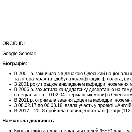
ORCID ID:
Google Scholar:
Біографія:
В 2001 р. закінчила з відзнакою Одеський національни
та література» та здобула кваліфікацію філолога, вик
З 2001 року працює викладачем кафедри іноземних м
В 2006 р. захистила кандидатську дисертацію на тему
(спеціальність 10.02.04 - германські мови) в Одеськом
В 2011 р. отримала звання доцента кафедри іноземн
З 08.02.17 по 06.03.18. взяла участь у проекті «Англі
В 2017 – 2018 пройшла підвищення кваліфікації (112го
Навчальна діяльність:
Курс англійська для спеціальних цілей (ESP) для студ