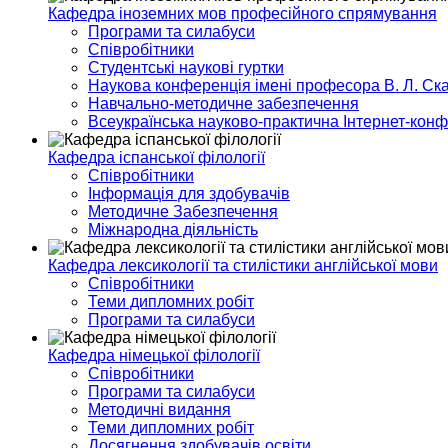
Кафедра іноземних мов професійного спрямування
Програми та силабуси
Співробітники
Студентські наукові гуртки
Наукова конференція імені професора В. Л. Ска
Навчально-методичне забезпечення
Всеукраїнська науково-практична Інтернет-кон
Кафедра іспанської філології
Співробітники
Інформація для здобувачів
Методичне Забезпечення
Міжнародна діяльність
Кафедра лексикології та стилістики англійської мови
Співробітники
Теми дипломних робіт
Програми та силабуси
Кафедра німецької філології
Співробітники
Програми та силабуси
Методичні видання
Теми дипломних робіт
Досягнення здобувачів освіти