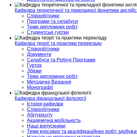
Кафедра теоретичної та прикладної фонетики англійс
Співробітники
Програми та силабуси
Теми дипломних робіт
Студентські гуртки
Кафедра теорії та практики перекладу
Співробітники
Документи
Силабуси та Робочі Програми
Гурток
Збірки
Теми дипломних робіт
Методичні Видання
Монографії
Кафедра французької філології
Історія кафедри
Співробітники
Абітурієнту
Академічна мобільність
Наші випускники
Теми курсових та кваліфікаційних робіт здобувач
Навчально-методичні матеріали