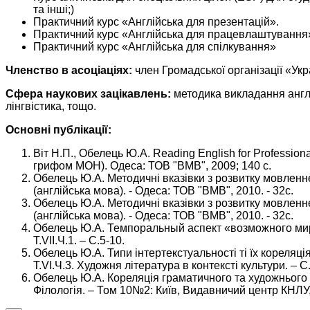
та інші;)
Практичний курс «Англійська для презентацій».
Практичний курс «Англійська для працевлаштування
Практичний курс «Англійська для спілкування»
Членство в асоціаціях:
член Громадської організації «Укр
Сфера наукових зацікавлень:
методика викладання англі
лінгвістика, тощо.
Основні публікації:
Віт Н.П., Обелець Ю.А. Reading English for Professio
грифом МОН). Одеса: ТОВ "ВМВ", 2009; 140 с.
Обелець Ю.А. Методичні вказівки з розвитку мовленнєв
(англійська мова). - Одеса: ТОВ "ВМВ", 2010. - 32с.
Обелець Ю.А. Методичні вказівки з розвитку мовленнєв
(англійська мова). - Одеса: ТОВ "ВМВ", 2010. - 32с.
Обелець Ю.А. Темпоральный аспект «возможного мира»
Т.VII.Ч.1. – С.5-10.
Обелець Ю.А. Типи інтертекстуальності ті їх кореляці
Т.VI.Ч.3. Художня література в контексті культури. – С
Обелець Ю.А. Кореляція граматичного та художнього ч
Філологія. – Том 10№2: Київ, Видавничий центр КНЛУ,