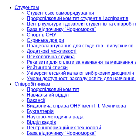
Студентам
Студентське самоврядування
Профспілковий комітет студентів і аспірантів
Центр культури і дозвілля студентів та співробіт
База відпочинку "Чорноморка"
Спорт в ОНУ
Скринька довіри
Працевлаштування для студентів і випускників
Додаткові можливості
Психологічна служба
Реквізити для сплати за навчання та мешкання 
Рейтингові списки
Університетський каталог вибіркових дисциплін
Умови доступності закладу освіти для навчання
Співробітникам
Профспілковий комітет
Навчальний відділ
Вакансії
Видавнича справа ОНУ імені І. І. Мечникова
Бухгалтерія
Науково-методична рада
Відділ кадрів
Центр інформаційних технологій
База відпочинку "Чорноморка"