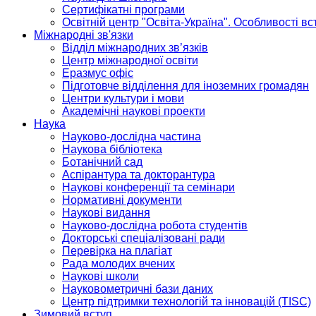
Сертифікатні програми
Освітній центр "Освіта-Україна". Особливості в
Міжнародні зв'язки
Відділ міжнародних зв’язків
Центр міжнародної освіти
Еразмус офіс
Підготовче відділення для іноземних громадян
Центри культури і мови
Академічні наукові проекти
Наука
Науково-дослідна частина
Наукова бібліотека
Ботанічний сад
Аспірантура та докторантура
Наукові конференції та семінари
Нормативні документи
Наукові видання
Науково-дослідна робота студентів
Докторські спеціалізовані ради
Перевірка на плагіат
Рада молодих вчених
Наукові школи
Науковометричні бази даних
Центр підтримки технологій та інновацій (TISC)
Зимовий вступ