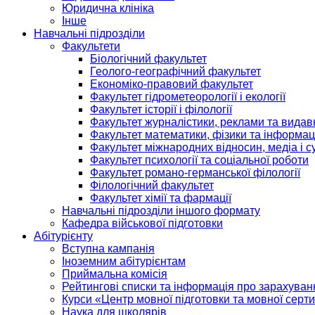
Юридична клініка
Інше
Навчальні підрозділи
Факультети
Біологічний факультет
Геолого-географічний факультет
Економіко-правовий факультет
Факультет гідрометеорології і екології
Факультет історії і філології
Факультет журналістики, реклами та видав
Факультет математики, фізики та інформац
Факультет міжнародних відносин, медіа і с
Факультет психології та соціальної роботи
Факультет романо-германської філології
Філологічний факультет
Факультет хімії та фармації
Навчальні підрозділи іншого формату
Кафедра військової підготовки
Абітурієнту
Вступна кампанія
Іноземним абітурієнтам
Приймальна комісія
Рейтингові списки та інформація про зарахуван
Курси «Центр мовної підготовки та мовної серти
Наука для школярів