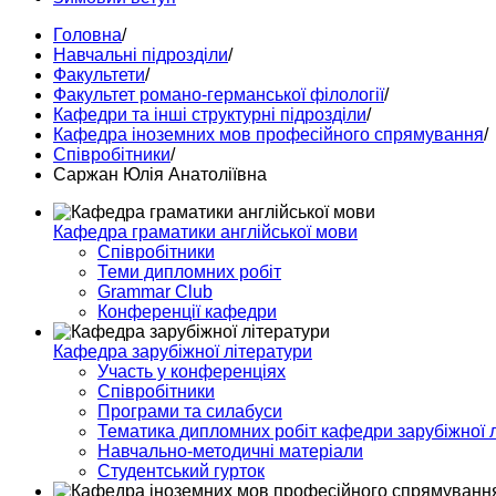
Головна
/
Навчальні підрозділи
/
Факультети
/
Факультет романо-германської філології
/
Кафедри та інші структурні підрозділи
/
Кафедра іноземних мов професійного спрямування
/
Співробітники
/
Саржан Юлія Анатоліївна
Кафедра граматики англійської мови
Співробітники
Теми дипломних робіт
Grammar Club
Конференції кафедри
Кафедра зарубіжної літератури
Участь у конференціях
Співробітники
Програми та силабуси
Тематика дипломних робіт кафедри зарубіжної 
Навчально-методичні матеріали
Студентський гурток