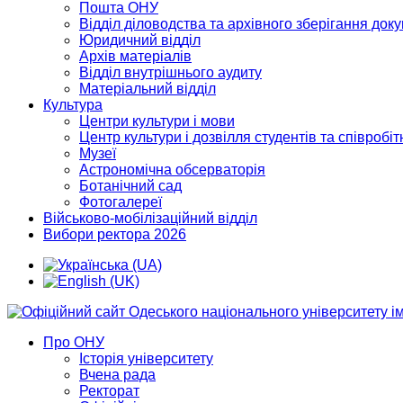
Пошта ОНУ
Відділ діловодства та архівного зберігання док
Юридичний відділ
Архів матеріалів
Відділ внутрішнього аудиту
Матеріальний відділ
Культура
Центри культури і мови
Центр культури і дозвілля студентів та співробіт
Музеї
Астрономічна обсерваторія
Ботанічний сад
Фотогалереї
Військово-мобілізаційний відділ
Вибори ректора 2026
Про ОНУ
Історія університету
Вчена рада
Ректорат