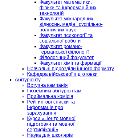
Факультет математики,
фізики та інформаційних
технологій
Факультет міжнародних
відносин, медіа і суспільно-
політичних наук
Факультет психології та
соціальної роботи
Факультет романо-
германської філології
Філологічний факультет
Факультет хімії та фармації
Навчальні підрозділи іншого формату
Кафедра військової підготовки
Абітурієнту
Вступна кампанія
Іноземним абітурієнтам
Приймальна комісія
Рейтингові списки та
інформація про
зарахування
Курси «Центр мовної
підготовки та мовної
сертифікації»
Наука для школярів