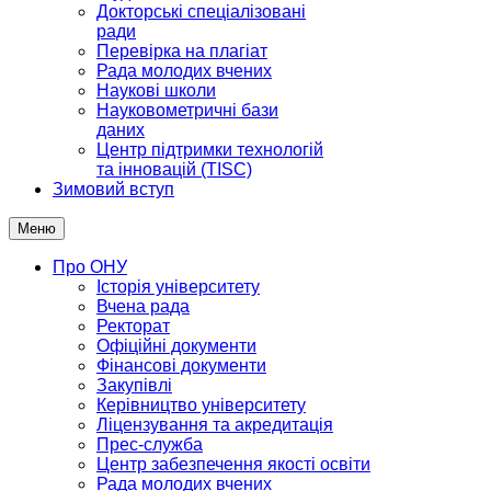
Докторські спеціалізовані
ради
Перевірка на плагіат
Рада молодих вчених
Наукові школи
Науковометричні бази
даних
Центр підтримки технологій
та інновацій (TISC)
Зимовий вступ
Меню
Про ОНУ
Історія університету
Вчена рада
Ректорат
Офіційні документи
Фінансові документи
Закупівлі
Керівництво університету
Ліцензування та акредитація
Прес-служба
Центр забезпечення якості освіти
Рада молодих вчених