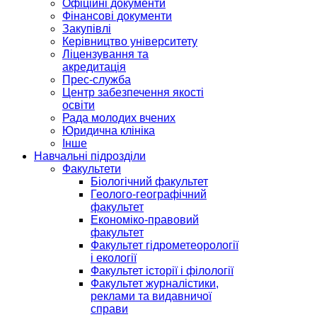
Офіційні документи
Фінансові документи
Закупівлі
Керівництво університету
Ліцензування та
акредитація
Прес-служба
Центр забезпечення якості
освіти
Рада молодих вчених
Юридична клініка
Інше
Навчальні підрозділи
Факультети
Біологічний факультет
Геолого-географічний
факультет
Економіко-правовий
факультет
Факультет гідрометеорології
і екології
Факультет історії і філології
Факультет журналістики,
реклами та видавничої
справи