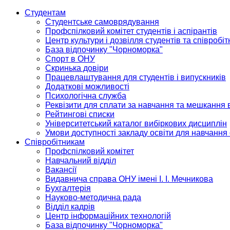
Студентам
Студентське самоврядування
Профспілковий комітет студентів і аспірантів
Центр культури і дозвілля студентів та співробіт
База відпочинку "Чорноморка"
Спорт в ОНУ
Скринька довіри
Працевлаштування для студентів і випускників
Додаткові можливості
Психологічна служба
Реквізити для сплати за навчання та мешкання 
Рейтингові списки
Університетський каталог вибіркових дисциплін
Умови доступності закладу освіти для навчання
Співробітникам
Профспілковий комітет
Навчальний відділ
Вакансії
Видавнича справа ОНУ імені І. І. Мечникова
Бухгалтерія
Науково-методична рада
Відділ кадрів
Центр інформаційних технологій
База відпочинку "Чорноморка"