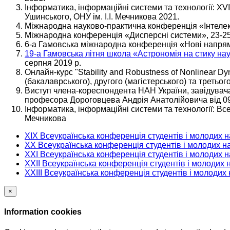
Інформатика, інформаційні системи та технології: XVI
Ушинського, ОНУ ім. І.І. Мечникова 2021.
Міжнародна науково-практична конференція «Інтелекту
Міжнародна конференція «Дисперсні системи», 23-25
6-а Гамовська міжнародна конференція «Нові напрями 
19-а Гамовська літня школа «Астрономія на стику наук
серпня 2019 р.
Онлайн-курс "Stability and Robustness of Nonlinear Dy
(бакалаврського), другого (магістерського) та третього
Виступ члена-кореспондента НАН України, завідувача
професора Дороговцева Андрія Анатолійовича від 0
Інформатика, інформаційні системи та технології: Все
Мечникова
XIX Всеукраїнська конференція студентів і молодих на
XX Всеукраїнська конференція студентів і молодих нау
XXI Всеукраїнська конференція студентів і молодих на
XXII Всеукраїнська конференція студентів і молодих н
XXIII Всеукраїнська конференція студентів і молодих 
×
Information cookies