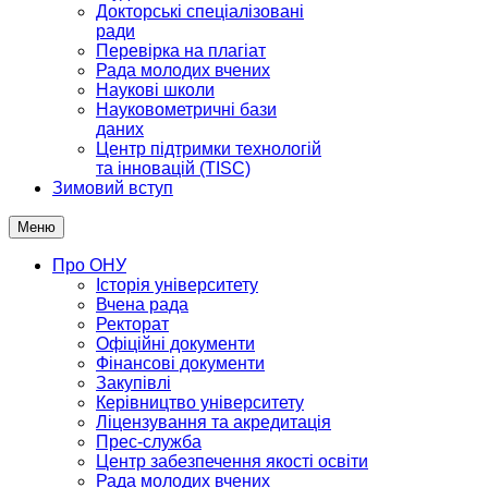
Докторські спеціалізовані
ради
Перевірка на плагіат
Рада молодих вчених
Наукові школи
Науковометричні бази
даних
Центр підтримки технологій
та інновацій (TISC)
Зимовий вступ
Меню
Про ОНУ
Історія університету
Вчена рада
Ректорат
Офіційні документи
Фінансові документи
Закупівлі
Керівництво університету
Ліцензування та акредитація
Прес-служба
Центр забезпечення якості освіти
Рада молодих вчених