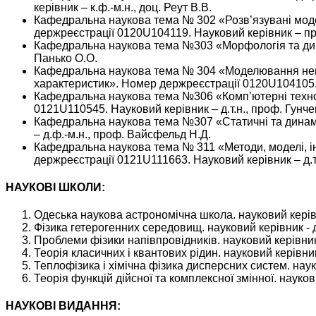
керівник – к.ф.-м.н., доц. Реут В.В.
Кафедральна наукова тема № 302 «Розв’язувані моде
держреєстрації 0120U104119. Науковий керівник – п
Кафедральна наукова тема №303 «Морфологія та дин
Панько О.О.
Кафедральна наукова тема № 304 «Моделювання невпо
характеристик». Номер держреєстрації 0120U104105.
Кафедральна наукова тема №306 «Комп’ютерні технол
0121U110545. Науковий керівник – д.т.н., проф. Гунч
Кафедральна наукова тема №307 «Статичні та динамі
– д.ф.-м.н., проф. Вайсфельд Н.Д.
Кафедральна наукова тема № 311 «Методи, моделі, ін
держреєстрації 0121U111663. Науковий керівник – д.т
НАУКОВІ ШКОЛИ:
Одеська наукова астрономічна школа. науковий керівн
Фізика гетерогенних середовищ. науковий керівник - д
Проблеми фізики напівпровідників. науковий керівник
Теорія класичних і квантових рідин. науковий керівни
Теплофізика і хімічна фізика дисперсних систем. наук
Теорія функцій дійсної та комплексної змінної. науко
НАУКОВІ ВИДАННЯ: