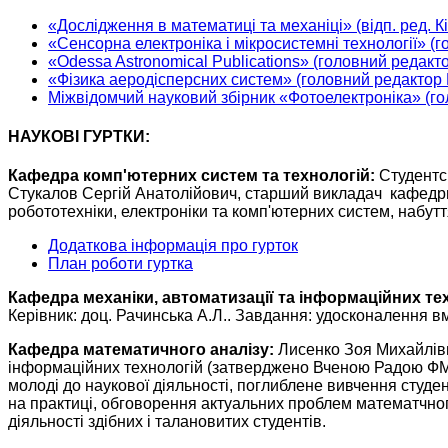
«Дослідження в математиці та механіці» (відп. ред. К
«Сенсорна електроніка і мікросистемні технології» (
«Odessa Astronomical Publications» (головний редакто
«Фізика аеродісперсних систем» (головний редактор В
Міжвідомчий науковий збірник «Фотоелектроніка» (г
НАУКОВІ ГУРТКИ:
Кафедра комп'ютерних систем та технологій:
Студентсь
Стукалов Сергій Анатолійович, старший викладач кафедри 
робототехніки, електроніки та комп'ютерних систем, набут
Додаткова інформація про гурток
План роботи гуртка
Кафедра механіки, автоматизації та інформаційних те
Керівник: доц. Рачинська А.Л.. Завдання: удосконалення в
Кафедра математичного аналізу:
Лисенко Зоя Михайлівн
інформаційних технологій (затверджено Вченою Радою ФМФ
молоді до наукової діяльності, поглиблене вивчення студе
на практиці, обговорення актуальних проблем математчног
діяльності здібних і талановитих студентів.