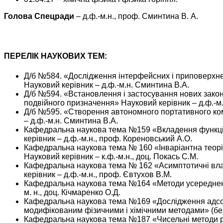
Голова Спецради
– д.ф.-м.н., проф. Сминтина В. А.
ПЕРЕЛІК НАУКОВИХ ТЕМ:
Д/б №584. «Дослідження інтерфейсних і приповерхнев
Науковий керівник – д.ф.-м.н. Сминтина В.А.
Д/б №594. «Встановлення і застосування нових зако
подвійного призначення» Науковий керівник – д.ф.-м
Д/б №595. «Створення автономного портативного ком
– д.ф.-м.н. Сминтина В.А.
Кафедральна наукова тема №159 «Вкладення функціо
керівник – д.ф.-м.н., проф. Кореновський А.О.
Кафедральна наукова тема № 160 «Інваріантна теорі
Науковий керівник – к.ф.-м.н., доц. Покась С.М.
Кафедральна наукова тема № 162 «Асимптотичні власт
керівник – д.ф.-м.н., проф. Євтухов В.М.
Кафедральна наукова тема №164 «Методи усереднення
м. н., доц. Кічмаренко О.Д.
Кафедральна наукова тема №169 «Дослідження адсор
модифікованим фізичними і хімічними методами» (без
Кафедральна наукова тема №187 «Чисельні методи ро