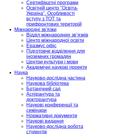
Сертифікатні програми
Освітній центр "Освіта-
Україна". Особливості
вступу з ТОТ та
прифронтових територій
Міжнародні зв'язки
Відділ міжнародних зв’язків
Центр міжнародної освіти
Еразмус офіс
Підготовче відділення для
іноземних громадян
Центри культури і мови
Академічні наукові проекти
Наука
Науково-дослідна частина
Наукова бібліотека
Ботанічний сад
Аспірантура та
докторантура
Наукові конференції та
семінари
Нормативні документи
Наукові видання
Науково-дослідна робота
студентів