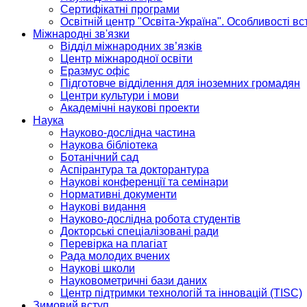
Сертифікатні програми
Освітній центр "Освіта-Україна". Особливості в
Міжнародні зв'язки
Відділ міжнародних зв’язків
Центр міжнародної освіти
Еразмус офіс
Підготовче відділення для іноземних громадян
Центри культури і мови
Академічні наукові проекти
Наука
Науково-дослідна частина
Наукова бібліотека
Ботанічний сад
Аспірантура та докторантура
Наукові конференції та семінари
Нормативні документи
Наукові видання
Науково-дослідна робота студентів
Докторські спеціалізовані ради
Перевірка на плагіат
Рада молодих вчених
Наукові школи
Науковометричні бази даних
Центр підтримки технологій та інновацій (TISC)
Зимовий вступ