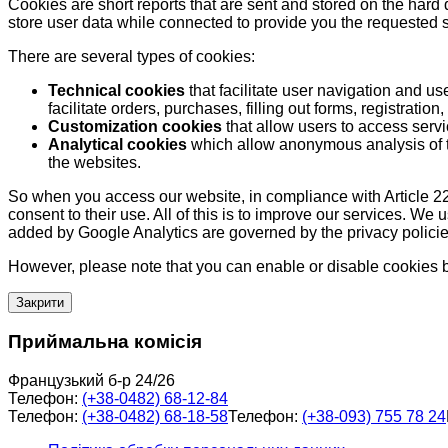
Cookies are short reports that are sent and stored on the hard
store user data while connected to provide you the requested
There are several types of cookies:
Technical cookies
that facilitate user navigation and us
facilitate orders, purchases, filling out forms, registration, 
Customization cookies
that allow users to access servi
Analytical cookies
which allow anonymous analysis of th
the websites.
So when you access our website, in compliance with Article 22
consent to their use. All of this is to improve our services. We
added by Google Analytics are governed by the privacy policie
However, please note that you can enable or disable cookies by
Закрити
Приймальна комісія
Французький б-р 24/26
Телефон:
(+38-0482) 68-12-84
Телефон:
(+38-0482) 68-18-58
Телефон:
(+38-093) 755 78 24