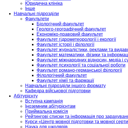
Юридична клініка
Інше
Навчальні підрозділи
Факультети
Біологічний факультет
Геолого-географічний факультет
Економіко-правовий факультет
Факультет гідрометеорології і екології
Факультет історії і філології
Факультет журналістики, реклами та видав
Факультет математики, фізики та інформац
Факультет міжнародних відносин, медіа і с
Факультет психології та соціальної роботи
Факультет романо-германської філології
Філологічний факультет
Факультет хімії та фармації
Навчальні підрозділи іншого формату
Кафедра військової підготовки
Абітурієнту
Вступна кампанія
Іноземним абітурієнтам
Приймальна комісія
Рейтингові списки та інформація про зарахуван
Курси «Центр мовної підготовки та мовної серти
Наука для школярів