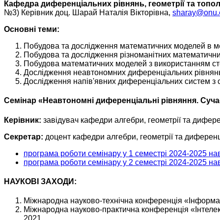
Кафедра диференціальних рівнянь, геометрії та топол
№3) Керівник доц. Шарай Наталія Вікторівна,
sharay@onu.
Основні теми:
Побудова та дослідження математичних моделей в м
Побудова та дослідження різноманітних математични
Побудова математичних моделей з використанням ст
Дослідження неавтономних диференціальних рівнянь
Дослідження напів'явних диференціальних систем з
Семінар «Неавтономні диференціальні рівняння. Суча
Керівник:
завідувач кафедри алгебри, геометрії та дифер
Секретар:
доцент кафедри алгебри, геометрії та диференц
програма роботи семінару у 1 семестрі 2024-2025 на
програма роботи семінару у 2 семестрі 2024-2025 на
НАУКОВІ ЗАХОДИ:
Міжнародна науково-технічна конференція «Інформацій
Міжнародна науково-практична конференція «Інтелект
2021.