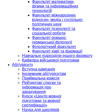
Факультет математики,
фізики та інформаційних
технологій
Факультет міжнародних
відносин, медіа і суспільно-
політичних наук
Факультет психології та
соціальної роботи
Факультет романо-
германської філології
Філологічний факультет
Факультет хімії та фармації
Навчальні підрозділи іншого формату
Кафедра військової підготовки
Абітурієнту
Вступна кампанія
Іноземним абітурієнтам
Приймальна комісія
Рейтингові списки та
інформація про
зарахування
Курси «Центр мовної
підготовки та мовної
сертифікації»
Наука для школярів