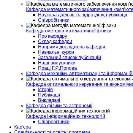
Кафедра математичного забезпечення комп’ют
Наукова діяльність підрозділу, публікації
Співробітники
Кафедра методів математичної фізики
Про кафедру
Склад кафедри
Напрями досліджень кафедри
Навчальні курси
Загальний список публікацій
Наші випускники
Праці Г.Я.Попова
Кафедра механіки, автоматизації та інформацій
Кафедра оптимального керування та економічно
Історія
Публікації
Викладачі
Кафедра фізики та астрономії
Кафедра інформаційних технологій
Спiвробiтники
Кар'єра
Спеціальності та освітні програми