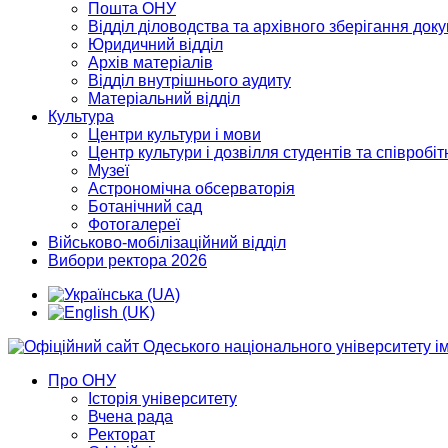
Пошта ОНУ
Відділ діловодства та архівного зберігання док
Юридичний відділ
Архів матеріалів
Відділ внутрішнього аудиту
Матеріальний відділ
Культура
Центри культури і мови
Центр культури і дозвілля студентів та співробіт
Музеї
Астрономічна обсерваторія
Ботанічний сад
Фотогалереї
Військово-мобілізаційний відділ
Вибори ректора 2026
Про ОНУ
Історія університету
Вчена рада
Ректорат