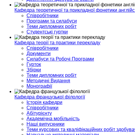
Кафедра теоретичної та прикладної фонетики англійс
Співробітники
Програми та силабуси
Теми дипломних робіт
Студентські гуртки
Кафедра теорії та практики перекладу
Співробітники
Документи
Силабуси та Робочі Програми
Гурток
Збірки
Теми дипломних робіт
Методичні Видання
Монографії
Кафедра французької філології
Історія кафедри
Співробітники
Абітурієнту
Академічна мобільність
Наші випускники
Теми курсових та кваліфікаційних робіт здобувач
Навчально-методичні матеріали