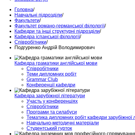
Головна
/
Навчальні підрозділи
/
Факультети
/
Факультет романо-германської філології
/
Кафедри та інші структурні підрозділи
/
Кафедра іспанської філології
/
Співробітники
/
Подгуренко Андрій Володимирович
Кафедра граматики англійської мови
Співробітники
Теми дипломних робіт
Grammar Club
Конференції кафедри
Кафедра зарубіжної літератури
Участь у конференціях
Співробітники
Програми та силабуси
Тематика дипломних робіт кафедри зарубіжної 
Навчально-методичні матеріали
Студентський гурток