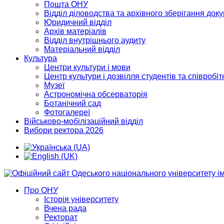
Пошта ОНУ
Відділ діловодства та архівного зберігання док
Юридичний відділ
Архів матеріалів
Відділ внутрішнього аудиту
Матеріальний відділ
Культура
Центри культури і мови
Центр культури і дозвілля студентів та співробіт
Музеї
Астрономічна обсерваторія
Ботанічний сад
Фотогалереї
Військово-мобілізаційний відділ
Вибори ректора 2026
Про ОНУ
Історія університету
Вчена рада
Ректорат