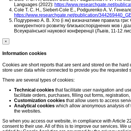
Languages (2022):
https://www.researchgate.net/public
Cole T. C. H., Siebert-Cole E., Podgurenko A. V. Генеало
https://www.researchgate.net/publication/344269
Подгуренко А. В. Хто (і як) визначатиме правила гри:
конкурентного розвитку близькоспоріднених мов і діале
Всеукраїнської наукової конференції (Львів, 11-12 лис
×
Information cookies
Cookies are short reports that are sent and stored on the hard
store user data while connected to provide you the requested
There are several types of cookies:
Technical cookies
that facilitate user navigation and us
facilitate orders, purchases, filling out forms, registration, 
Customization cookies
that allow users to access servi
Analytical cookies
which allow anonymous analysis of th
the websites.
So when you access our website, in compliance with Article 22
consent to their use. All of this is to improve our services. We