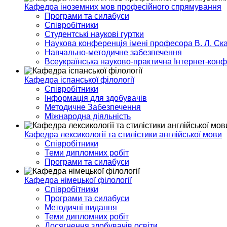
Кафедра іноземних мов професійного спрямування
Програми та силабуси
Співробітники
Студентські наукові гуртки
Наукова конференція імені професора В. Л. Ска
Навчально-методичне забезпечення
Всеукраїнська науково-практична Інтернет-кон
Кафедра іспанської філології
Співробітники
Інформація для здобувачів
Методичне Забезпечення
Міжнародна діяльність
Кафедра лексикології та стилістики англійської мови
Співробітники
Теми дипломних робіт
Програми та силабуси
Кафедра німецької філології
Співробітники
Програми та силабуси
Методичні видання
Теми дипломних робіт
Досягнення здобувачів освіти