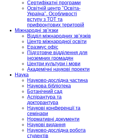
Сертифікатні програми
Освітній центр "Освіта-
Україна". Особливості
вступу з ТОТ та
прифронтових територій
Міжнародні зв'язки
Відділ міжнародних зв’язків
Центр міжнародної освіти
Еразмус офіс
Підготовче відділення для
іноземних громадян
Центри культури і мови
Академічні наукові проекти
Наука
Науково-дослідна частина
Наукова бібліотека
Ботанічний сад
Аспірантура та
докторантура
Наукові конференції та
семінари
Нормативні документи
Наукові видання
Науково-дослідна робота
студентів