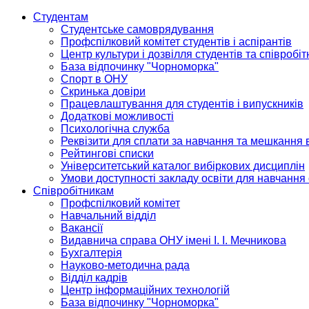
Студентам
Студентське самоврядування
Профспілковий комітет студентів і аспірантів
Центр культури і дозвілля студентів та співробіт
База відпочинку "Чорноморка"
Спорт в ОНУ
Скринька довіри
Працевлаштування для студентів і випускників
Додаткові можливості
Психологічна служба
Реквізити для сплати за навчання та мешкання 
Рейтингові списки
Університетський каталог вибіркових дисциплін
Умови доступності закладу освіти для навчання
Співробітникам
Профспілковий комітет
Навчальний відділ
Вакансії
Видавнича справа ОНУ імені І. І. Мечникова
Бухгалтерія
Науково-методична рада
Відділ кадрів
Центр інформаційних технологій
База відпочинку "Чорноморка"