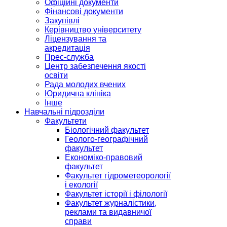
Офіційні документи
Фінансові документи
Закупівлі
Керівництво університету
Ліцензування та
акредитація
Прес-служба
Центр забезпечення якості
освіти
Рада молодих вчених
Юридична клініка
Інше
Навчальні підрозділи
Факультети
Біологічний факультет
Геолого-географічний
факультет
Економіко-правовий
факультет
Факультет гідрометеорології
і екології
Факультет історії і філології
Факультет журналістики,
реклами та видавничої
справи