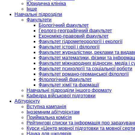
Юридична клініка
Інше
Навчальні підрозділи
Факультети
Біологічний факультет
Геолого-географічний факультет
Економіко-правовий факультет
Факультет гідрометеорології і екології
Факультет історії і філології
Факультет журналістики, реклами та видав
Факультет математики, фізики та інформац
Факультет міжнародних відносин, медіа і с
Факультет психології та соціальної роботи
Факультет романо-германської філології
Філологічний факультет
Факультет хімії та фармації
Навчальні підрозділи іншого формату
Кафедра військової підготовки
Абітурієнту
Вступна кампанія
Іноземним абітурієнтам
Приймальна комісія
Рейтингові списки та інформація про зарахуван
Курси «Центр мовної підготовки та мовної серти
Наука для школярів