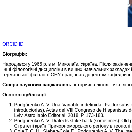
ORCID ID
Біографія:
Народився у 1966 р. в м. Миколаїв, Україна. Після закінче
інші філологічні дисципліни в вищих навчальних закладах Р
германської філології ОНУ працював доцентом кафедри іспан
Сфера наукових зацікавлень:
історична лінгвістика, лі
Основні публікації:
Podgúrenko A. V. Una ‘variable indefinida’: Factor subs
introductorias). Actas del VIII Congreso de Hispanistas
Lviv, Astroliabio Editorial, 2018. P. 173-183.
Podgurenko A. V. Dialects strike back (sometimes): Old 
Стратегії країн Причорноморського регіону в геополіт
Cole T. C. H., Siebert-Cole E., Podgurenko A. V. The Int