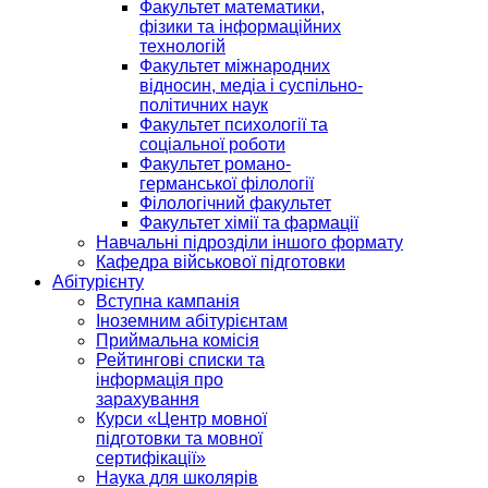
Факультет математики,
фізики та інформаційних
технологій
Факультет міжнародних
відносин, медіа і суспільно-
політичних наук
Факультет психології та
соціальної роботи
Факультет романо-
германської філології
Філологічний факультет
Факультет хімії та фармації
Навчальні підрозділи іншого формату
Кафедра військової підготовки
Абітурієнту
Вступна кампанія
Іноземним абітурієнтам
Приймальна комісія
Рейтингові списки та
інформація про
зарахування
Курси «Центр мовної
підготовки та мовної
сертифікації»
Наука для школярів