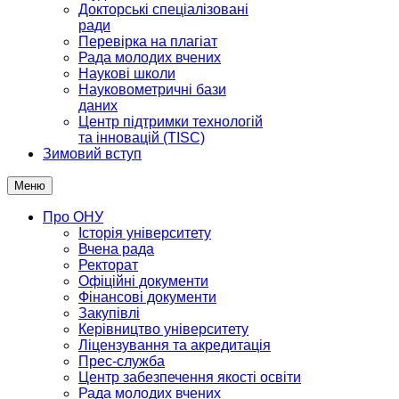
Докторські спеціалізовані
ради
Перевірка на плагіат
Рада молодих вчених
Наукові школи
Науковометричні бази
даних
Центр підтримки технологій
та інновацій (TISC)
Зимовий вступ
Меню
Про ОНУ
Історія університету
Вчена рада
Ректорат
Офіційні документи
Фінансові документи
Закупівлі
Керівництво університету
Ліцензування та акредитація
Прес-служба
Центр забезпечення якості освіти
Рада молодих вчених