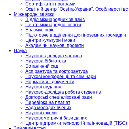
Сертифікатні програми
Освітній центр "Освіта-Україна". Особливості в
Міжнародні зв'язки
Відділ міжнародних зв’язків
Центр міжнародної освіти
Еразмус офіс
Підготовче відділення для іноземних громадян
Центри культури і мови
Академічні наукові проекти
Наука
Науково-дослідна частина
Наукова бібліотека
Ботанічний сад
Аспірантура та докторантура
Наукові конференції та семінари
Нормативні документи
Наукові видання
Науково-дослідна робота студентів
Докторські спеціалізовані ради
Перевірка на плагіат
Рада молодих вчених
Наукові школи
Науковометричні бази даних
Центр підтримки технологій та інновацій (TISC)
Зимовий вступ